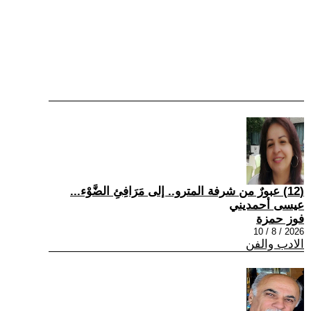
(12) عبورٌ من شرفة المترو.. إلى مَرَافِئِ الضَّوْء...
عيسى أحمديني
فوز حمزة
2026 / 8 / 10
الادب والفن