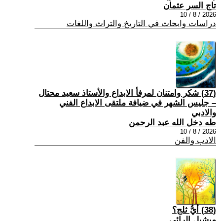
تاج السر عثمان
2026 / 8 / 10
دراسات وابحاث في التاريخ والتراث واللغات
(37) شكر وامتنان لمرفأ الابداع والأستاذ سعيد محتال
– جليس الشهر في ضيافة ملتقى الابداع الفني
والادبي
طه دخل الله عبد الرحمن
2026 / 8 / 10
الادب والفن
(38) أيُّ ثلج؟
ميشيل الرائي