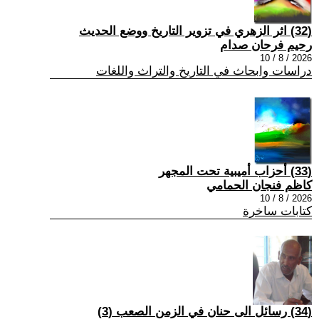
(32) اثر الزهري في تزوير التاريخ ووضع الحديث
رحيم فرحان صدام
2026 / 8 / 10
دراسات وابحاث في التاريخ والتراث واللغات
(33) أحزاب أميبية تحت المجهر
كاظم فنجان الحمامي
2026 / 8 / 10
كتابات ساخرة
(34) رسائل الى حنان في الزمن الصعب (3)