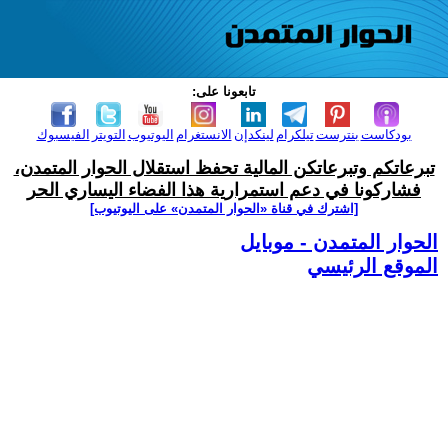
تابعونا على:
بودكاست
بنترست
تيلكرام
لينكدإن
الانستغرام
اليوتيوب
التويتر
الفيسبوك
تبرعاتكم وتبرعاتكن المالية تحفظ استقلال الحوار المتمدن،
فشاركونا في دعم استمرارية هذا الفضاء اليساري الحر
[اشترك في قناة ‫«الحوار المتمدن» على اليوتيوب]
الحوار المتمدن - موبايل
الموقع الرئيسي