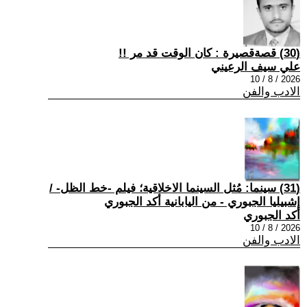
(30) قصةقصيرة : كان الوقت قد مر !!
علي سيف الرعيني
2026 / 8 / 10
الادب والفن
(31) سينما: مُثل السينما الاخلاقية؛ فيلم -خط الظل- /
إشبيليا الجبوري - من اليابانية أكد الجبوري
أكد الجبوري
2026 / 8 / 10
الادب والفن