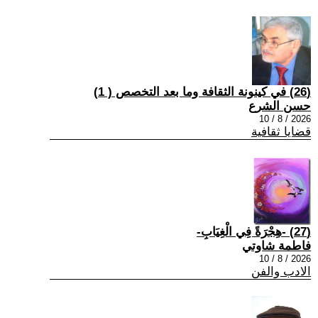
(26) في كينونة الثقافة وما بعد التخصص ( 1)
حسن الشرع
2026 / 8 / 10
قضايا ثقافية
(27) -هِجْرَةً فِي الْغِيَابِ-
فاطمة شاوتي
2026 / 8 / 10
الادب والفن