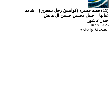
(11) قصة قصيرة (كوابيسُ رجل تلعفري) – شاهد
عيانها – خليل محسن حسين آل هابش
حيدر عاشور
2026 / 8 / 10
الصحافة والاعلام