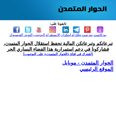
تابعونا على:
بودكاست
بنترست
تيلكرام
لينكدإن
الانستغرام
اليوتيوب
التويتر
الفيسبوك
تبرعاتكم وتبرعاتكن المالية تحفظ استقلال الحوار المتمدن،
فشاركونا في دعم استمرارية هذا الفضاء اليساري الحر
[اشترك في قناة ‫«الحوار المتمدن» على اليوتيوب]
الحوار المتمدن - موبايل
الموقع الرئيسي