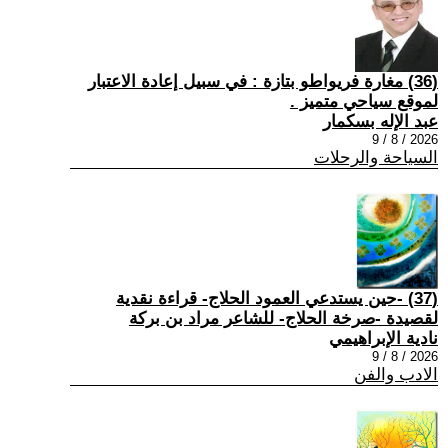
(36) مغارة فريواطو بتازة : في سبيل إعادة الاعتبار
لموقع سياحي متميز .
عبد الإله بسكمار
2026 / 8 / 9
السياحة والرحلات
(37) -حين يستدعي العمود الحلاج- قراءة نقدية
لقصيدة -صرخة الحلاج- للشاعر مراد بن بركة
نادية الإبراهيمي
2026 / 8 / 9
الادب والفن