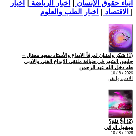
أنباء حقوق الإنسان
|
اخبار الرياضة
|
اخبار
|
اخبار الطب والعلوم
الاقتصاد
|
(1) شكر وامتنان لمرفأ الابداع والأستاذ سعيد محتال –
جليس الشهر في ضيافة ملتقى الابداع الفني والادبي
طه دخل الله عبد الرحمن
2026 / 8 / 10
الادب والفن
(2) أيُّ ثلج؟
ميشيل الرائي
2026 / 8 / 10