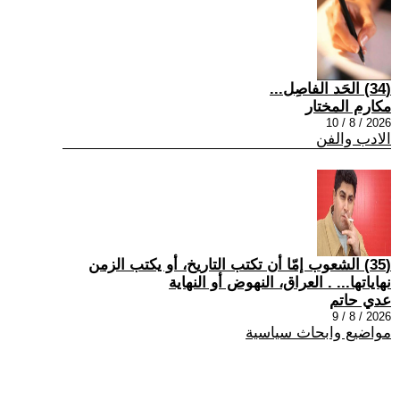
(34) الحَد الفاصِل...
مكارم المختار
2026 / 8 / 10
الادب والفن
(35) الشعوب إمّا أن تكتب التاريخ، أو يكتب الزمن
نهاياتها... . العراق، النهوض أو النهاية
عدي حاتم
2026 / 8 / 9
مواضيع وابحاث سياسية