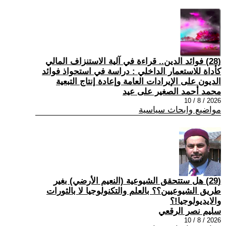
(28) فوائد الدين.. قراءة في آلية الاستنزاف المالي
كأداة للاستعمار الداخلي : دراسة في استحواذ فوائد
الديون على الإيرادات العامة وإعادة إنتاج التبعية
محمد أحمد الصغير على عيد
2026 / 8 / 10
مواضيع وابحاث سياسية
(29) هل ستتحقق الشيوعية (النعيم الأرضي) بغير
طريق الشيوعيين؟؟ بالعلم والتكنولوجيا لا بالثورات
والايديولوجيا!؟
سليم نصر الرقعي
2026 / 8 / 10