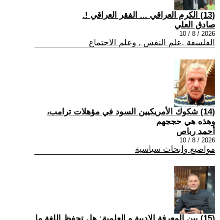
(13) الكرم العراقي ... الفقر العراقي !.
صادق العلي
2026 / 8 / 10
الفلسفة ,علم النفس , وعلم الاجتماع
(14) شكوك الأمريكيين السود في مؤهلات ترامب،
وهذه هي حججهم
أحمد رباص
2026 / 8 / 10
مواضيع وابحاث سياسية
(15) بين المعرفة الادبية و العلمية: هل تحفظ اللغة ما