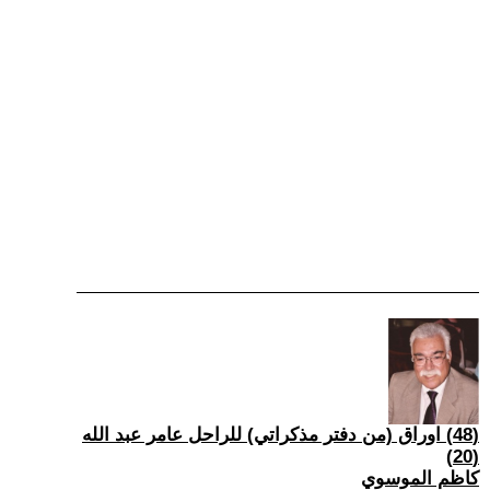
(48) اوراق (من دفتر مذكراتي) للراحل عامر عبد الله
(20)
كاظم الموسوي