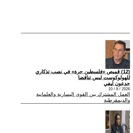
(12) قميص «فلسطين حرة» في نصب تذكاري
للهولوكوست ليس تناقضا
جدعون ليفي
2026 / 8 / 10
العمل المشترك بين القوى اليسارية والعلمانية
والديمقرطية