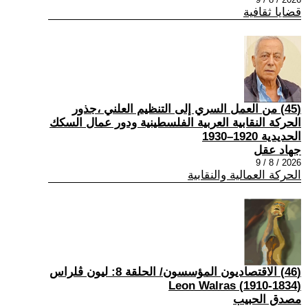
قضايا ثقافية
(45) من العمل السري إلى التنظيم العلني ،جذور
الحركة النقابية العربية الفلسطينية ودور عمال السكك
الحديدية 1920–1930
جهاد عقل
2026 / 8 / 9
الحركة العمالية والنقابية
(46) الاقتصاديون المؤسسون/ الحلقة 8: ليون ڤلراس
(1834-1910) Leon Walras
مصدق الحبيب