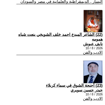
اليسار , الديمقراطية والعلمانية في مصر والسودان
(22) الشاعر المبدع احمد خلف الشويخي ينعت شياه
همومه
نايف عبوش
2026 / 8 / 10
الادب والفن
(23) أجنحة الشوق في سماء كربلاء
حيدر حسين سويري
2026 / 8 / 10
الادب والفن