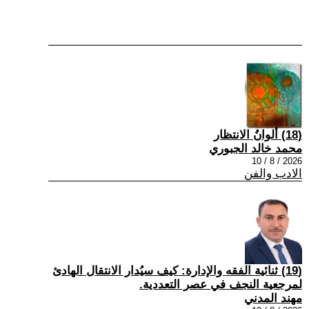
(18) ألوانُ الانتظار
محمد خالد الجبوري
2026 / 8 / 10
الادب والفن
(19) ثنائية الفقه والإدارة: كيف سيُدار الانتقال الهادئ
لمرجعية النجف في عصر التعددية.
مهند المدني