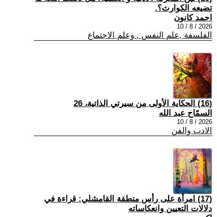
تضيعه الكوارث؟.
احمد كانون
2026 / 8 / 10
الفلسفة ,علم النفس , وعلم الاجتماع
(16) الحكاية الأولى من سيرتي الذاتية، 26
السمّاح عبد الله
2026 / 8 / 10
الادب والفن
(17) امرأة على رأس منطقة القامشلي: قراءة في
دلالات التعيين وانعكاساته