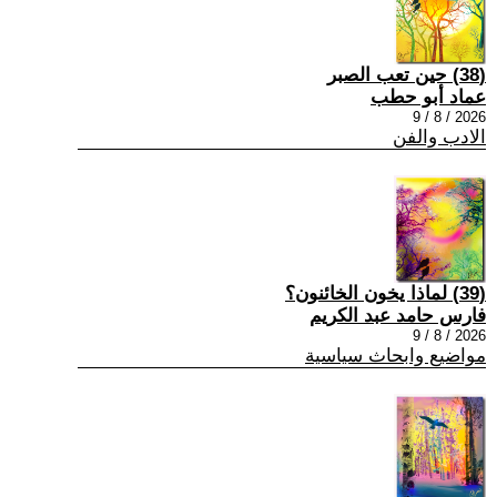
(38) حين تعب الصبر
عماد أبو حطب
2026 / 8 / 9
الادب والفن
(39) لماذا يخون الخائنون؟
فارس حامد عبد الكريم
2026 / 8 / 9
مواضيع وابحاث سياسية