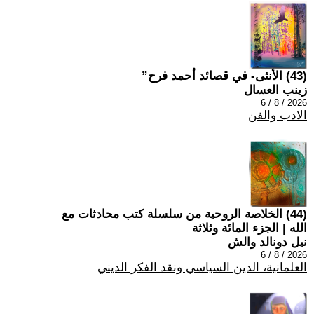
(43) الأنثى- في قصائد أحمد فرح”
زينب العسال
2026 / 8 / 6
الادب والفن
(44) الخلاصة الروحية من سلسلة كتب محادثات مع
الله | الجزء المائة وثلاثة
نيل دونالد والش
2026 / 8 / 6
العلمانية، الدين السياسي ونقد الفكر الديني