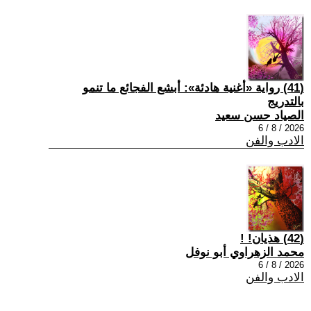
(41) رواية «أغنية هادئة»: أبشع الفجائع ما تنمو
بالتدريج
الصياد حسن سعيد
2026 / 8 / 6
الادب والفن
(42) هذيان! !
محمد الزهراوي أبو نوفل
2026 / 8 / 6
الادب والفن