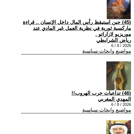
(45) حين استيقظ رأس المال داخل الإنسان .. قراءة
ماركسية ثورية في نظرية العمل غير المادي عند
موريزيو لازاراتو .
رياض الشرايطي
2026 / 8 / 6
مواضيع وابحاث سياسية
(46) تداعيات حرب الهروب!!
المهدي المغربي
2026 / 8 / 6
مواضيع وابحاث سياسية