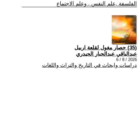
الفلسفة ,علم النفس , وعلم الاجتماع
(35) حصار مغول لقلعة اربيل
عبدالباقي عبدالجبار الحيدري
2026 / 8 / 6
دراسات وابحاث في التاريخ والتراث واللغات