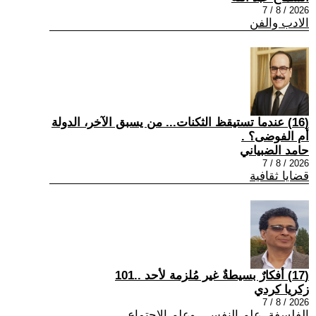
2026 / 8 / 7
الادب والفن
(16) عندما تستيقظ الثكنات... من يسبق الآخر، الدولة
أم الفوضى؟ .
حامد الضبياني
2026 / 8 / 7
قضايا ثقافية
(17) أفكارٌ بسيطةٌ غير مُلزمة لأحد ..101
زكريا كردي
2026 / 8 / 7
الفلسفة ,علم النفس , وعلم الاجتماع