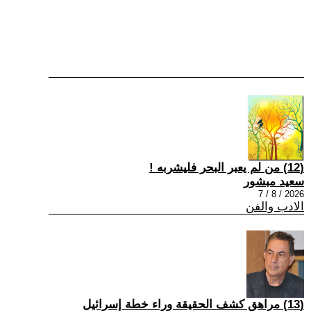
(12) من لم يعبر البحر فليشربه !
سعيد مبشور
2026 / 8 / 7
الادب والفن
(13) مراهق كشف الحقيقة وراء خطة إسرائيل