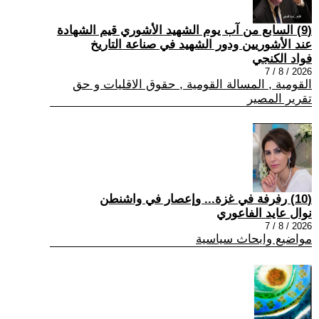
(9) السابع من آب يوم الشهيد الأشوري قيم الشهادة
عند الأشوريين ودور الشهيد في صناعة التاريخ
فواد الكنجي
2026 / 8 / 7
القومية , المسالة القومية , حقوق الاقليات و حق
تقرير المصير
(10) رفرفة في غزة... وإعصار في واشنطن
نوال عايد الفاعوري
2026 / 8 / 7
مواضيع وابحاث سياسية