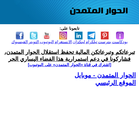
تابعونا على:
بودكاست
بنترست
تيلكرام
لينكدإن
الانستغرام
اليوتيوب
التويتر
الفيسبوك
تبرعاتكم وتبرعاتكن المالية تحفظ استقلال الحوار المتمدن،
فشاركونا في دعم استمرارية هذا الفضاء اليساري الحر
[اشترك في قناة ‫«الحوار المتمدن» على اليوتيوب]
الحوار المتمدن - موبايل
الموقع الرئيسي