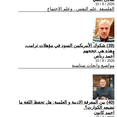
2026 / 8 / 10
الفلسفة ,علم النفس , وعلم الاجتماع
(39) شكوك الأمريكيين السود في مؤهلات ترامب،
وهذه هي حججهم
أحمد رباص
2026 / 8 / 10
مواضيع وابحاث سياسية
(40) بين المعرفة الادبية و العلمية: هل تحفظ اللغة ما
تضيعه الكوارث؟.
احمد كانون