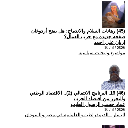
(45) رهانات السلام والاندماج: هل يفتح أردوغان
صفحة جديدة مع حزب العمال؟
اريان علي احمد
2026 / 8 / 10
مواضيع وابحاث سياسية
(46) 16. البرنامج الانتقالي (2).. الاقتصاد الوطني
والتحرر من اقتصاد الحرب
عماد حسب الرسول الطيب
2026 / 8 / 10
اليسار , الديمقراطية والعلمانية في مصر والسودان