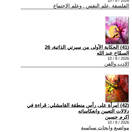
2026 / 8 / 10
الفلسفة ,علم النفس , وعلم الاجتماع
(41) الحكاية الأولى من سيرتي الذاتية، 26
السمّاح عبد الله
2026 / 8 / 10
الادب والفن
(42) امرأة على رأس منطقة القامشلي: قراءة في
دلالات التعيين وانعكاساته
اكرم حسين
2026 / 8 / 10
مواضيع وابحاث سياسية