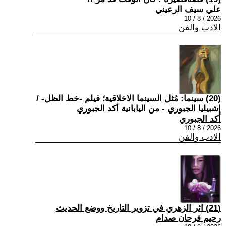
علي سيف الرعيني
2026 / 8 / 10
الادب والفن
(20) سينما: مُثل السينما الاخلاقية؛ فيلم -خط الظل- /
إشبيليا الجبوري - من اليابانية أكد الجبوري
أكد الجبوري
2026 / 8 / 10
الادب والفن
(21) اثر الزهري في تزوير التاريخ ووضع الحديث
رحيم فرحان صدام