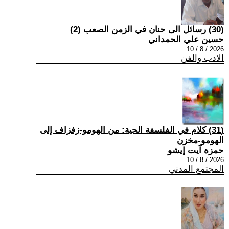
(30) رسائل الى حنان في الزمن الصعب (2)
حسين علي الحمداني
2026 / 8 / 10
الادب والفن
(31) كلام في الفلسفة الحية: من الهومو-زفزاف إلى
الهومو-مخزن
حمزة آيت إيشو
2026 / 8 / 10
المجتمع المدني