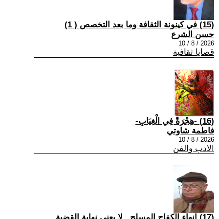
(15) في كينونة الثقافة وما بعد التخصص ( 1)
حسن الشرع
2026 / 8 / 10
قضايا ثقافية
(16) -هِجْرَةً فِي الْغِيَابِ-
فاطمة شاوتي
2026 / 8 / 10
الادب والفن
(17) إنهاء الكفاح المسلح.. لا يعني نهاية القضية