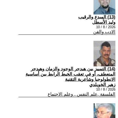
(13) المبدع والرقيب
وليد الأسطل
2026 / 8 / 10
الادب والفن
(14) التمييز بين هيدجر الوجود والزمان وهيدجر
المنعطف، أو في تعقب الخيط الرابط بين أساسية
الانطولوجيا وشاعرية التقنية
زهير الخويلدي
2026 / 8 / 10
الفلسفة ,علم النفس , وعلم الاجتماع