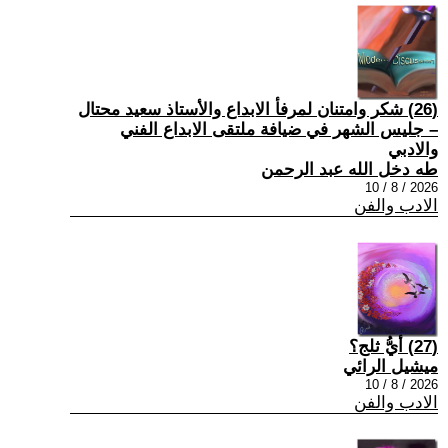
(26) شكر وامتنان لمرفأ الابداع والأستاذ سعيد محتال
– جليس الشهر في ضيافة ملتقى الابداع الفني
والادبي
طه دخل الله عبد الرحمن
2026 / 8 / 10
الادب والفن
(27) أيُّ ثلج؟
ميشيل الرائي
2026 / 8 / 10
الادب والفن