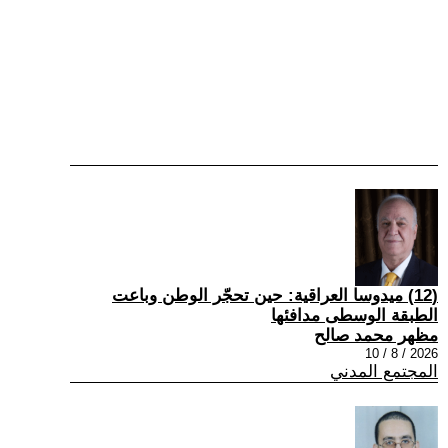
(12) ميدوسا العراقية: حين تحجّر الوطن وباعت
الطبقة الوسطى مدافئها
مظهر محمد صالح
2026 / 8 / 10
المجتمع المدني