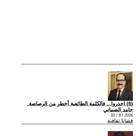
(6) احذروا... فالكلمة الطائفية أخطر من الرصاصة.
حامد الضبياني
2026 / 8 / 10
قضايا ثقافية