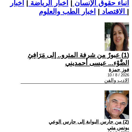
أنباء حقوق الإنسان
|
اخبار الرياضة
|
اخبار
|
اخبار الطب والعلوم
الاقتصاد
|
(1) عبورٌ من شرفة المترو.. إلى مَرَافِئِ
الضَّوْء... عيسى أحمديني
فوز حمزة
2026 / 8 / 10
الادب والفن
(2) من حارس البوابة إلى حارس الوعي
يونس متي