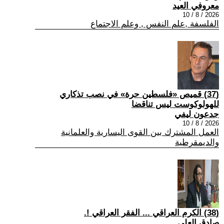
معروفي العيد
2026 / 8 / 10
الفلسفة ,علم النفس , وعلم الاجتماع
(37) قميص «فلسطين حرة» في نصب تذكاري
للهولوكوست ليس تناقضا
جدعون ليفي
2026 / 8 / 10
العمل المشترك بين القوى اليسارية والعلمانية
والديمقرطية
(38) الكرم العراقي ... الفقر العراقي !.
صادق العلي