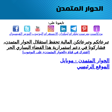
تابعونا على:
بودكاست
بنترست
تيلكرام
لينكدإن
الانستغرام
اليوتيوب
التويتر
الفيسبوك
تبرعاتكم وتبرعاتكن المالية تحفظ استقلال الحوار المتمدن،
فشاركونا في دعم استمرارية هذا الفضاء اليساري الحر
[اشترك في قناة ‫«الحوار المتمدن» على اليوتيوب]
الحوار المتمدن - موبايل
الموقع الرئيسي