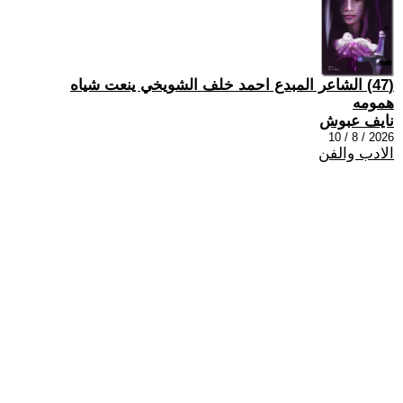
(47) الشاعر المبدع احمد خلف الشويخي ينعت شياه
همومه
نايف عبوش
2026 / 8 / 10
الادب والفن