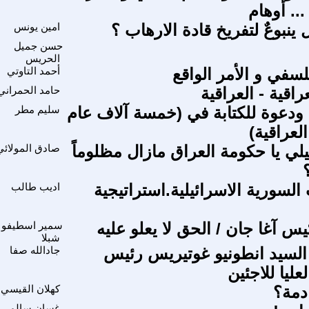
.. أوهام
نبوعٌ لتفريخ قادة الارهاب ؟
امين يونس
حسن جميل
الحريس
سفي و الأمر الواقع
أحمد التاوتي
عراقية - العراقية
حامد الحمراني
ا ودعوة للكتابة في (خمسة آلاف عام
سليم مطر
العراقية)
يلي يا حكومة العراق مازال مظلوماً
صادق المولائي
السورية الاسرائيلية.استراتيجية
اديب طالب
س آغا جان / الحق لا يعلو عليه
سمير اسطيفو
شبلا
السيد انطونيو غوتيريس رئيس
جادالله صفا
عليا للاجئين
ادمة؟
كهلان القيسي
غسان سالم