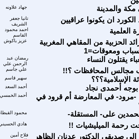
مكة والمدينة
جهاد علاونه
د الكورد ان يكونوا عراقيين
تانيا جعفر
الشريف
رة العلمية
احمد محمود
القاسم
ائد الحزبية من المقاهي المغربية
عزيز باكوش
سباب ومعوقات=1
باء يقتلون النساء
رمضان عبد
الرحمن علي
ب مجالس المحافظات ؟!!
علي جاسم
ة الإسلامية؟؟؟
سهير قاسم
بوجه أحمدى نجاد
أحمد السعد
 -مرود- في المعارضة أم قرود في
أحمد الخمسي
حمدين على- المستقلة-
محمود القبطا
 رحمة الميليشيات !!
هادي الحسيني
لى صديقي الدكتور عدنان الظاهر
فلاح أمين