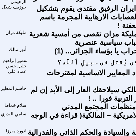
الرهيمي
ايران الرفيق مقتدى يقوم بتشكيل
جوزيف شلال
لعصابات الارهابية المجرمة باسم
عفنة !
 مليكة مزان تقصى من أمسية شعرية
مليكة مزان
باب سياسية عنصرية
اب يا بؤساء الجزائر... (1)
أنور مالك
ى يُقتل فى سبيلِ ٱللّه؟
سمير إبراهيم
خليل حسن
د المعايير الاساسية لمقترحات
عماد علي
الكي سيلاحقك العار إلى الأبد إن لم
جاسم المطير
تربية فورا ..‍ !
منظمات المجتمع المدني
سلام خماط
امريكية – المالكية( قراءة في الوجه
سامي البدري
 والسيادة والحكم الذاتي والفدرالية
ادورد ميرزا