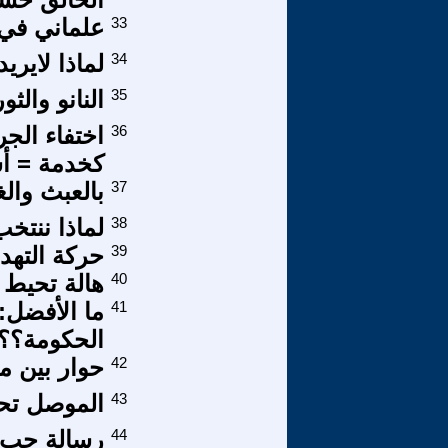
33
علماني في 
34
لماذا لايري
35
النانو والثو
36
اختفاء الجر
كخدمة = أ
37
بالعبث والغ
38
لماذا ننتخ
39
حركة التهدئ
40
هالة تحيط 
41
ما الأفضل:
الحكومة؟؟
42
حوار بين م
43
الموصل تحت
44
رسالة حب إ