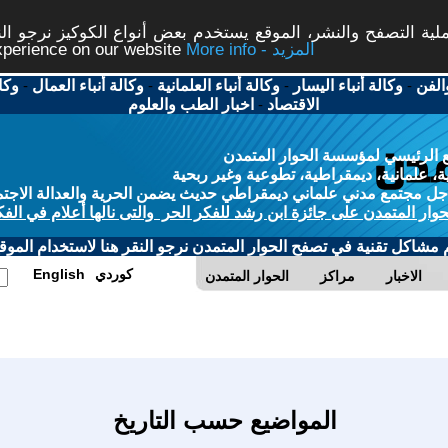
ة التصفح والنشر، الموقع يستخدم بعض أنواع الكوكيز نرجو النق
More info - المزيد
experience on our website
الفن
-
وكالة أنباء اليسار
-
وكالة أنباء العلمانية
-
وكالة أنباء العمال
-
وكا
الاقتصاد
-
اخبار الطب والعلوم
 الرئيسي لمؤسسة الحوار المتمدن
، علمانية، ديمقراطية، تطوعية وغير ربحية
ل مجتمع مدني علماني ديمقراطي حديث يضمن الحرية والعدالة الاجتم
حوار المتمدن على جائزة ابن رشد للفكر الحر والتى نالها أعلام في الفك
م مشاكل تقنية في تصفح الحوار المتمدن نرجو النقر هنا لاستخدام الموقع
كوردي
English
الاخبار
مراكز
الحوار المتمدن
المواضيع حسب التاريخ