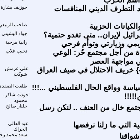
 التطرف الديني المنافسات
جوزيف بشارة
والكيانات الحزبية
صاحب الربيعي
ائيل لإيران.. متى تغدو حتمية؟
جواد البشيتي
مي وزيارتي وتوأم فرحي
رانية مرجية
ة من أجل مجتمع حُر: الوعي
نجيب غلاب
ي مواجهة العصر
}} خريف الاحتلال في صيف العراق
علي عرمش
شوكت
ياسة وواقع الحال الفلسطيني ...!!!
طلعت الصفدى
!!!!
جودت شاكر
محمود
مع خال من العنف .. لنكن رسل
جلنار صالح
ية التي ما زلنا نرفضها
عبد العالي
الحراك
شواقنا
سعد محمد رحي