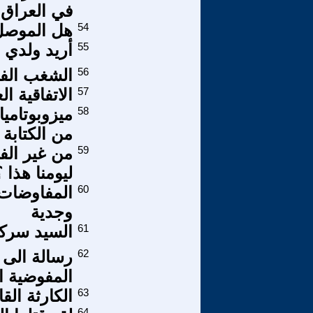
في العراق .
54
هل الموصل ي
55
أريد ولدي
56
الشغب الفل
57
الاتفاقية ال
58
ميزوبوتامي
من الكتابة 
59
من غير الف
ليومنا هذا ؟
60
المفاوضات 
وجدية
61
السيد سركي
62
رسالة الى 
المفوضية ال
63
الكارثة الق
64