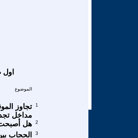
اول ص
الموضوع
1
تجاوز المو
مداخل تجدي
2
هل أصبحت ق
3
الحجاب بين