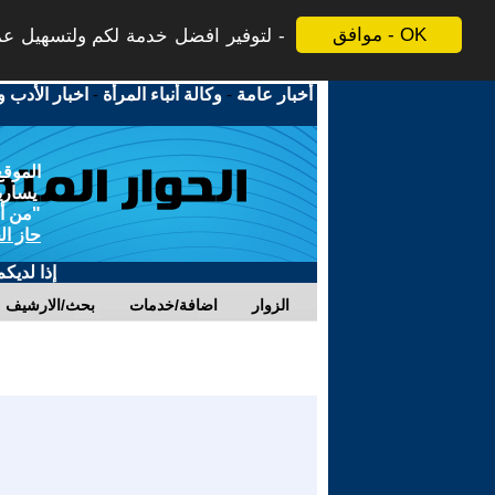
موافق - OK
لتوفير افضل خدمة لكم ولتسهيل عملي
أخبار عامة
-
وكالة أنباء المرأة
-
اخبار الأدب و
الموقع
يسارية
"من أج
حاز ال
إذا لديك
الزوار
اضافة/خدمات
بحث/الارشيف