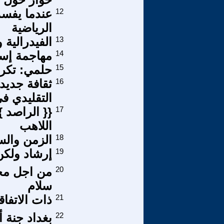
12
عندما يفسد
الرياضية
13
الفيدرالية 
14
مهاجمة إسر
15
حلمي: تكري
16
ثقافة جديد
التقليدي ف
17
{{ الراصد 
اللاهب
18
الزمن والس
19
إرشاد ولكن!
20
من اجل مجت
سلام
21
ذات الاتفاق
22
بغداد جنة أ