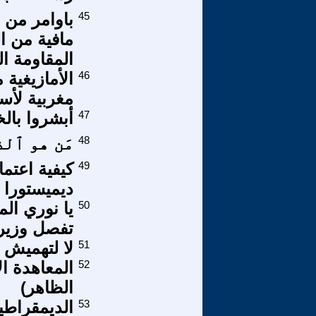
45
باوامر من 
مافية من ا
المقاومة ال
46
الأمازيغية
مغربية لأس
47
أبشروا بالخر
48
مَن هو ٱلذ
49
كيفية اعتما
ديميستورا
50
يا نوري الم
تفصل وزير ال
51
لا لتهميش 
52
المعاهدة ال
الظاهر)
53
الديمقراطية