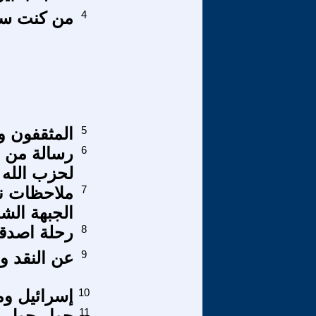
4
من كنت ساك
5
المثقفون و
6
رسالة من م
لحزب الله
7
ملاحظات نق
الجبهة الش
8
رحلة اصدق
9
عن النقد و
10
إسرائيل وم
11
حوار حول 