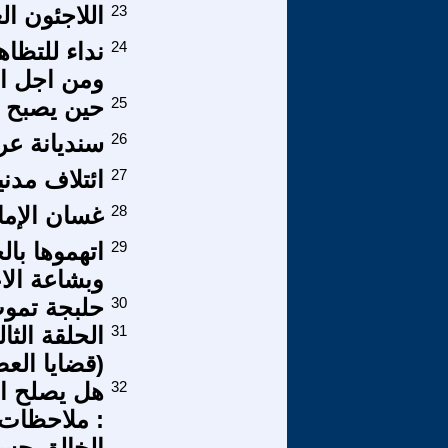
23
اللاجئون ا
24
نداء للتظا
ومن اجل ا
25
حين يصبح ا
26
سنديانة عر
27
ائتلاف مدن
28
غسان الإما
29
اتهموها با
وبشاعة الا
30
حلبجة تموت
31
الحلقة الثا
(قضايا العص
32
هل يصلح الج
: ملاحظات 
الخالق حس