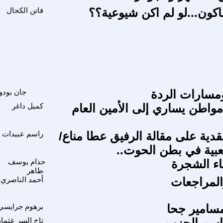
ون...لو لم اكن شيوعية؟؟
فاتن الكحال
مسارات الردة
جان بودو
واطن يساري إلى الأمين العام
كميل داغر
دية على مقالة الرفيق عطا مناع/
راسم عبيدات
عبية في بطن الحوت..
اء الشجرة
حذام يوسف
طاهر
المراجعات
أحمد الناصري
سامير جحا
برهوم جرايسي
اسم الحزب
تاج السر عثما