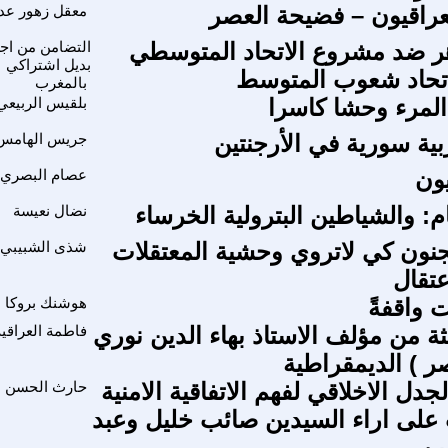
لعراقيون – فضيحة العصر
معقل زهور عد
هر ضد مشروع الاتحاد المتوسطي
التضامن من اج
بديل اشتراكي
تحاد شعوب المتوسط
بالمغرب
لمرء وحشا كاسرا
بلقيس الربيعي
بية سورية في الأرجنتين
جريس الهامس
يون
عصام البصري
م: والشياطين البترولية الخرساء
نضال نعيسة
لجنون كي لاتروي وحشية المعتقلات
شذى الشبيبي
عتقال
 واقفةً
هوشنك بروكا
لثة من مؤلف الاستاذ بهاء الدين نوري
فاطمة العراقية
ر ) الديمقراطية
دل الاخلاقي لفهم الاتفاقية الامنية
حارث الحسن
على اراء السيدين صائب خليل وعبد
ين