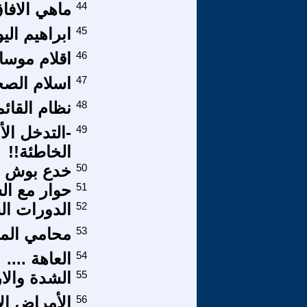
44
ماهي الافاق
45
ابراهيم ا
46
اقلام موسا
47
اسلام الصح
48
نظام القائم
49
-التدخل الأ
الخاطئة!!
50
خدع بوش و-
51
حوار مع ا
52
الدورات ال
53
محامي المر
54
العاهة ....
55
الشدة والا
56