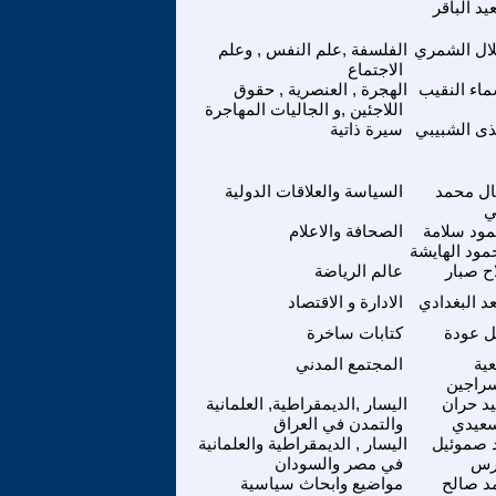
د الباقر
ال الشمري
الفلسفة ,علم النفس , وعلم
الاجتماع
ماء النقيب
الهجرة , العنصرية , حقوق
اللاجئين ,و الجاليات المهاجرة
ى الشبيبي
سيرة ذاتية
ل محمد
السياسة والعلاقات الدولية
ي
ود سلامة
الصحافة والاعلام
مود الهايشة
ح صبار
عالم الرياضة
د البغدادي
الادارة و الاقتصاد
ل عودة
كتابات ساخرة
ية
المجتمع المدني
سراجين
د حران
اليسار ,الديمقراطية, العلمانية
سعيدي
والتمدن في العراق
 صموئيل
اليسار , الديمقراطية والعلمانية
رس
في مصر والسودان
د صالح
مواضيع وابحاث سياسية