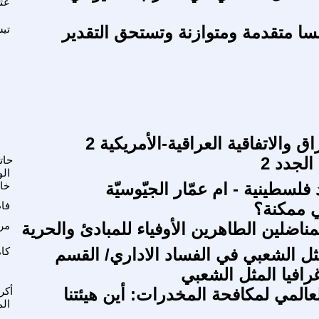
عث
ا متقدمة ومتوازنة وتستحق التقدير
تيس
ق والاتفاقية العراقية-الأمريكية 2
لجدد 2
حات
الو
سطينية - ام عمّار الجيّوسيّة
خا
ي ممكنة؟
فا
لمناضلين الطاهرين الأوفياء للمبادئ والحرية
مر
ل الشعبي في الفساد الاداري/ القسم
كام
غرافيا المثل الشعبي
عالمي لمكافحة المخدرات: أين هيئتنا
أكر
ال