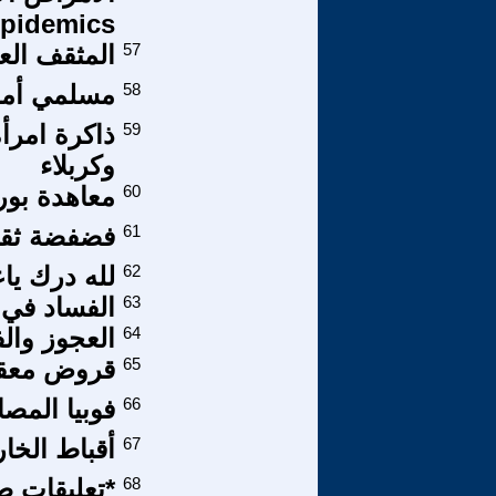
Epidemics) (( الباب الثاني
57
المثقف الع
58
مسلمي أمري
59
ذاكرة امرأ
وكربلاء
60
معاهدة بو
61
فضفضة ثقاف
62
لله درك يا
63
الفساد في و
64
العجوز وال
65
قروض معقدة
66
فوبيا المصا
67
أقباط الخا
68
*تعليقات ط