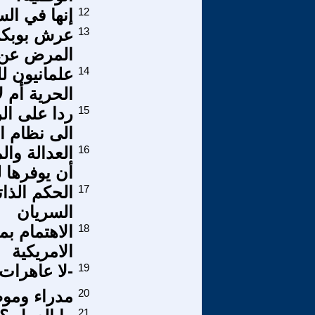
12
إنها في ال
13
عرش بوبكر:
المرض عن م
14
علمانيون لل
الحرية أم ل
15
ردا على ال
الى نظام ام
16
العدالة وا
أن يوفرها 
17
الحكم الذات
السريان
18
الاهتمام ب
الامريكية
19
-لا عاهرات
20
مدراء وموظ
21