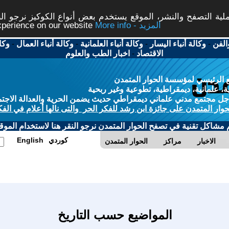
ة التصفح والنشر، الموقع يستخدم بعض أنواع الكوكيز نرجو النق
More info - المزيد
experience on our website
الفن
-
وكالة أنباء اليسار
-
وكالة أنباء العلمانية
-
وكالة أنباء العمال
-
وكا
الاقتصاد
-
اخبار الطب والعلوم
 الرئيسي لمؤسسة الحوار المتمدن
، علمانية، ديمقراطية، تطوعية وغير ربحية
ل مجتمع مدني علماني ديمقراطي حديث يضمن الحرية والعدالة الاجتم
حوار المتمدن على جائزة ابن رشد للفكر الحر والتى نالها أعلام في الفك
م مشاكل تقنية في تصفح الحوار المتمدن نرجو النقر هنا لاستخدام الموقع
كوردي
English
الاخبار
مراكز
الحوار المتمدن
المواضيع حسب التاريخ