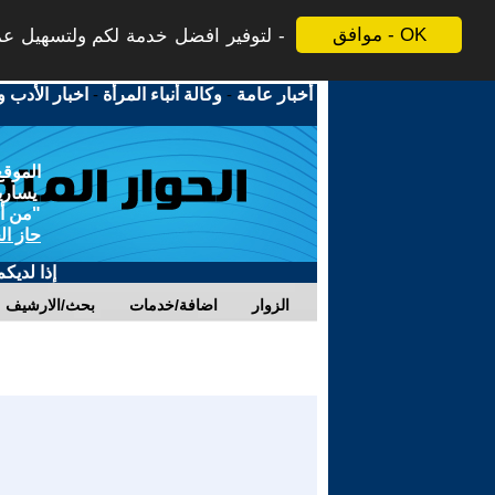
موافق - OK
لتوفير افضل خدمة لكم ولتسهيل عملي
أخبار عامة
-
وكالة أنباء المرأة
-
اخبار الأدب و
الموقع
يسارية
"من أج
حاز ال
إذا لديك
الزوار
اضافة/خدمات
بحث/الارشيف