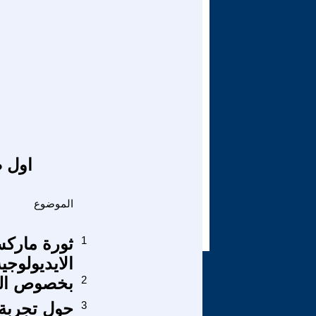
اول ص
الموضوع
1
ثورة ماركس
الايديولوجي
2
بخصوص الخ
3
حول تجربة 