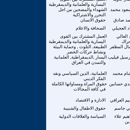
اليسارية والعلمانية والديمقرطية
عود محمد
الشهداء والمضحين من اجل
التحرر والاشتراكية
مد صادق
حقوق الانسان
د العجيلي
الصحافة والاعلام
 العالي
العمل المشترك بين القوى
حراك
اليسارية والعلمانية والديمقرطية
ال المظفر
الطبيعة, التلوث , وحماية البيئة
ونشاط حركات الخضر
رسيل فيليب
اليسار ,الديمقراطية, العلمانية
والتمدن في العراق
ام محمد
العلمانية، الدين السياسي ونقد
الفكر الديني
دي حسانين
حقوق المراة ومساواتها الكاملة
في كافة المجالات
م العراقي
الادارة و الاقتصاد
ي جاسم
حقوق الاطفال والشبيبة
اهيم علاء
السياسة والعلاقات الدولية
ين