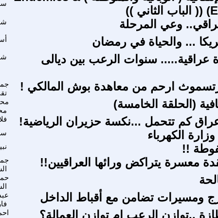
سعي
 ))
راقي.. وعي المرحلة
شل
كا ... والحياة في رمضان
أس
ة عراقية..... سنوات الرعب بين ديالى
شذ
رتسموث ارحم من معاهدة بوش المالكي !
جما
تق
ية (الحلقة الخامسة)
محم
مح
عراق كم تتحمل ...نكسة حزيران الرياضية!
فلا
زارة الكهرباء
سع
فوطة !!
نبي
 معسرة يتراكض ورائها العراقيين!!
جمع
ال
لحة
حمي
ال
رج ومسيرات تضامن مع أقباط الداخل
عبد
فا
ازة ..توازن الرعب ام توازن العمالة؟
احم