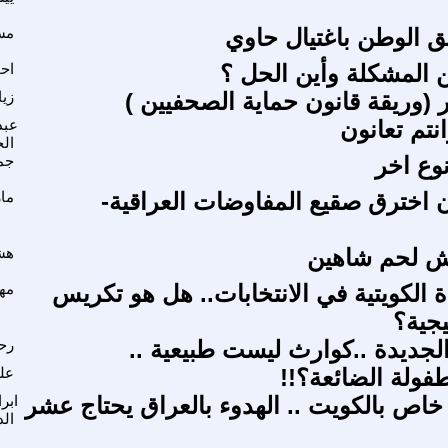
ق الوطن باغتيال حاوي
مس
ن المشكلة وأين الحل ؟
اح
 (وريقة قانون حماية الصحفيين )
زيا
نتم تعانون
عبد
ال
وع اخر
جم
ن اخترق صقيع المفاوضات العراقية-
ما
هش لحم شاهين
هش
 الكويتية في الانتخابات.. هل هو تكريس
مه
جية؟
لجديدة ..كوارث ليست طبيعية ..
رحي
طفولة الضائعة؟!!
عل
خاص بالكويت .. الهدوء بالعراق يحتاج عشر
ابر
الد