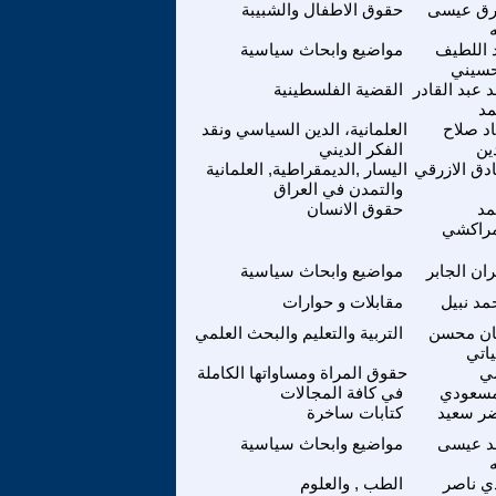
ق عيسى
حقوق الاطفال والشبيبة
 اللطيف
مواضيع وابحاث سياسية
حسيني
د عبد القادر
القضية الفلسطينية
مد
د صلاح
العلمانية، الدين السياسي ونقد
ين
الفكر الديني
دق الازرقي
اليسار ,الديمقراطية, العلمانية
والتمدن في العراق
د
حقوق الانسان
مراكشي
ان الجابر
مواضيع وابحاث سياسية
مد نبيل
مقابلات و حوارات
ان محسن
التربية والتعليم والبحث العلمي
ياتي
ي
حقوق المراة ومساواتها الكاملة
مسعودي
في كافة المجالات
ر سعيد
كتابات ساخرة
د عيسى
مواضيع وابحاث سياسية
ي ناصر
الطب , والعلوم