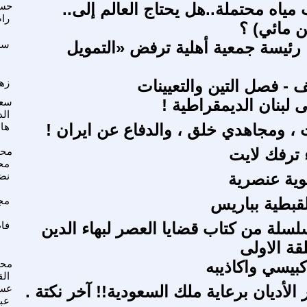
مياه محتملة..هل يحتاج العالم إلى..
حسن
را
 مائي) ؟
رئيسة جمعية أهلية ترفض «التمويل
سع
 - فصل التين والتعيينات
زه
 لبنان الديمقراطية !
سعي
الد
ت ، ومجاهدي خلق ، والدفاع عن ايران !
ها
ء ترفك لايت
محم
مح
ية عنصرية
نض
لقبطية بباريس
مج
سلة من كتاب قضايا العصر لبهاء الدين
فاط
قة الاولى
كبيسي واكاذيبه
محم
ال
الأديان برعاية ملك السعودية!! آخر نكتة .
عس
عب