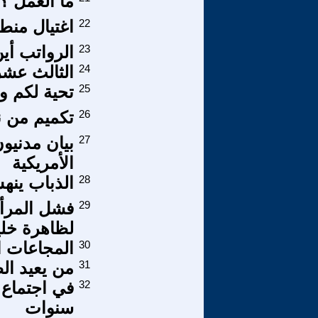
ما العمل ؟
22
اغتيال منط
23
الرواتب أي
24
الثالث عشر
25
تحية لكم وا
26
تكميم من ن
27
بيان مدنيو
الأمريكية
28
الذباب ين
29
فشل المرأة
لظاهرة خلي
30
المجاعات ا
31
من يعيد ال
32
في اجتماع 
سنوات