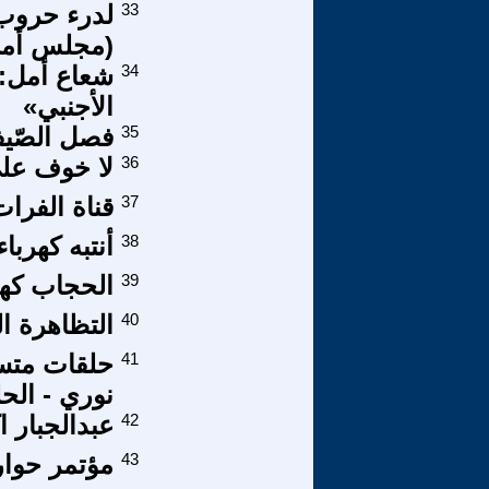
33
لدرء حروب 
(مجلس أمن
34
شعاع أمل: 
الأجنبي»
35
فصل الصّيف
36
لا خوف على
37
قناة الفرا
38
أنتبه كهربا
39
الحجاب كهو
40
التظاهرة ا
41
حلقات متسل
نوري - الحل
42
عبدالجبار ا
43
مؤتمر حوار 