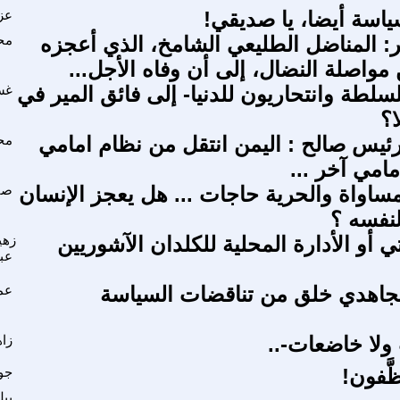
سياسة أيضا، يا صديقي!
عزي
 المناضل الطليعي الشامخ، الذي أعجزه
مح
واصلة النضال، إلى أن وفاه الأجل...
سلطة وانتحاريون للدنيا- إلى فائق المير في
غس
ا؟
رئيس صالح : اليمن انتقل من نظام امامي
مح
امي آخر ...
لمساواة والحرية حاجات ... هل يعجز الإنسان
صا
لنفسه ؟
ي أو الأدارة المحلية للكلدان الآشوريين
زهي
عب
مجاهدي خلق من تناقضات السياسة
عم
 ولا خاضعات-..
زا
َّفون!
جوا
ييل