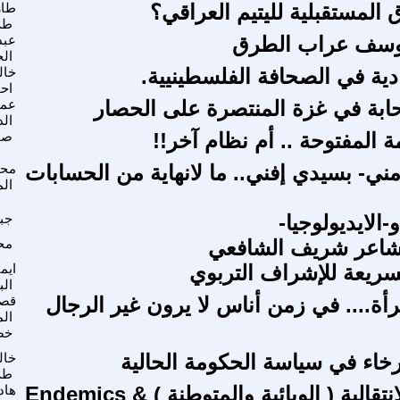
 المستقبلية لليتيم العراقي؟
طار
طه
ليوسف عراب الطرق
عبد
ال
دية في الصحافة الفلسطينيية.
خال
اح
ابة في غزة المنتصرة على الحصار
عما
الد
ة المفتوحة .. أم نظام آخر!!
صا
مني- بسيدي إفني.. ما لانهاية من الحسابات
محم
ال
الايديولوجيا-
جبر
لشاعر شريف الشافعي
مح
سريعة للإشراف التربوي
ايم
الب
أة.... في زمن أناس لا يرون غير الرجال
قص
ال
خض
رخاء في سياسة الحكومة الحالية
خال
طه
الأمراض الإنتقالية ( الوبائية والمتوطنة ) Endemics &
هاد