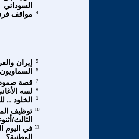
السوداني
4
مواقف فرنس
5
إيران والعرا
6
السماويون ا
7
قصة صمود فل
8
لسه الأغان
9
الخلود .. ل
10
توظيف المث
الثالث/أثنو
11
في اليوم ال
الوطنية؟