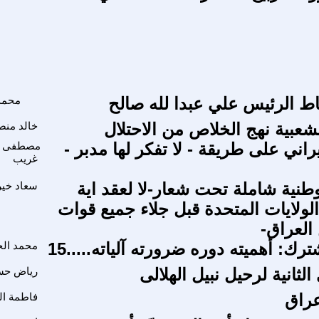
ط الرئيس علي عبدا لله صالح
محمد 
لشعبية نهج الخلاص من الاحتلال
خالد منص
راني على طريقة - لا تفكر لها مدبر -
مصطفى م
غريب
طنية شاملة تحت شعار-لا لعقد اية
سعاد خي
الولايات المتحدة قبل جلاء جميع قوات
 العراق-
رك: أهميته دوره ضرورته آلياته.....15
محمد ال
لثانية لرحيل نبيل الهلالى
رياض حس
عراق
فاطمة ال