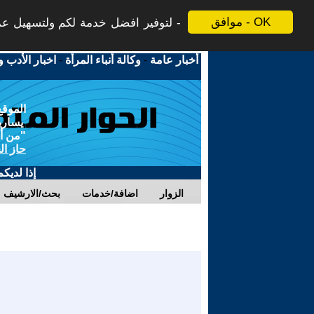
موافق - OK
لتوفير افضل خدمة لكم ولتسهيل عملي
أخبار عامة
-
وكالة أنباء المرأة
-
اخبار الأدب و
الموقع
يسارية
"من أج
حاز ال
إذا لديك
الزوار
اضافة/خدمات
بحث/الارشيف