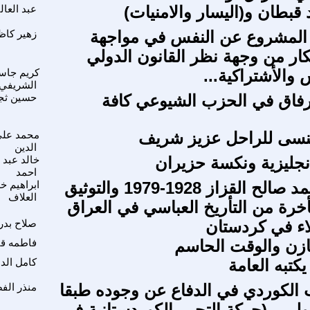
قبطان و(اليسار والامنيات)
عبد العال
 المشروع عن النفس في مواجهة
زهير كاظ
كار من وجهة نظر القانون الدولي
 والأشتراكية...
كريم جاس
الشريفي
لرفاق في الحزب الشيوعي كافة
حسين ثجي
تنسى للراحل عزيز شريف
محمد عل
الدين
انجليزية ونكسة حزيران
خالد عبد ا
احمد
الدكتور محمد صالح القزاز 1928-1979 والتوثيق
ابراهيم خ
العلاف
أخرة من التأريخ العباسي في العراق
اء في كردستان
صلاح بدر
ازن والوقت الحاسم
فاطمه ق
يكتبه العامة
كامل الد
الكوردي في الدفاع عن وجوده طبقا
منذر الف
ولي - (حركة التحرر الكوردستانية في