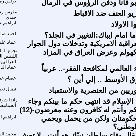
بو فانا ودفن الرؤوس في الرمال
بولس رم
يو العنف ضد الاقباط
بطرس ر
جندى
الاولاد
ابراهيم ع
 امام ايباك:التغيير في الجلد؟
احمد صا
لعراقية الامريكية وتدخلات دول الجوار
عماد عل
هولم وعرض العراق في المزاد
تجمع الما
اللينيين ا
العراقيين
 العالمي لمكافحة الفقر-.. عربياً
عماد الد
ق الأوسط .. إلي أين ؟
عصام عبد
ريين من العنصرية والاستعباد
نضال نعي
ة الإسلام قد انتهى حكم ما بينكم وجاء
راندا شو
الحمامص
م وأنتم له كافرون وعنه معرضون-(12)
كومتان ولكن من يحمل ويحمي
ابراهيم ا
لوطني؟
قال وفاء سلطان نبيّك هو أنت.. لا تعش
محمد الش