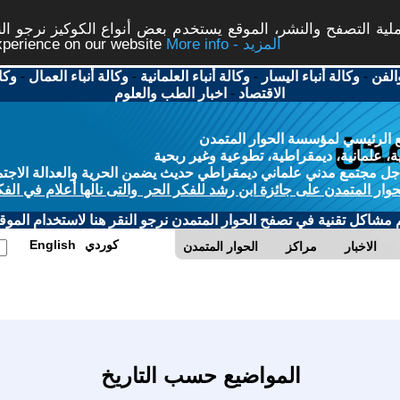
ة التصفح والنشر، الموقع يستخدم بعض أنواع الكوكيز نرجو النق
More info - المزيد
experience on our website
الفن
-
وكالة أنباء اليسار
-
وكالة أنباء العلمانية
-
وكالة أنباء العمال
-
وكا
الاقتصاد
-
اخبار الطب والعلوم
 الرئيسي لمؤسسة الحوار المتمدن
، علمانية، ديمقراطية، تطوعية وغير ربحية
ل مجتمع مدني علماني ديمقراطي حديث يضمن الحرية والعدالة الاجتم
حوار المتمدن على جائزة ابن رشد للفكر الحر والتى نالها أعلام في الفك
م مشاكل تقنية في تصفح الحوار المتمدن نرجو النقر هنا لاستخدام الموقع
كوردي
English
الاخبار
مراكز
الحوار المتمدن
المواضيع حسب التاريخ