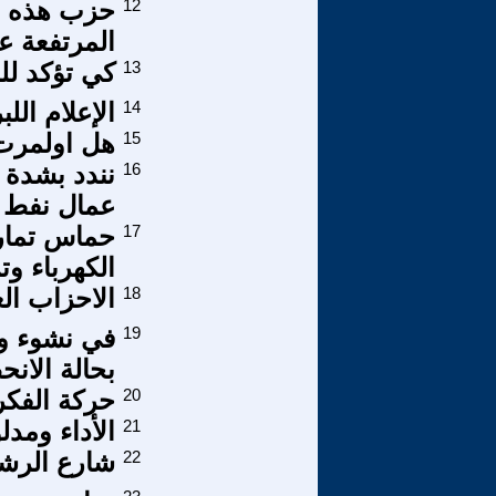
12
حزب هذه ثر
المرتفعة ع
13
كي تؤكد للن
14
الإعلام الل
15
هل اولمرت 
16
عمال نفط 
17
حماس تمارس
الكهرباء و
18
الاحزاب الع
19
في نشوء وت
بحالة الان
20
حركة الفكر 
21
الأداء ومد
22
شارع الرشي