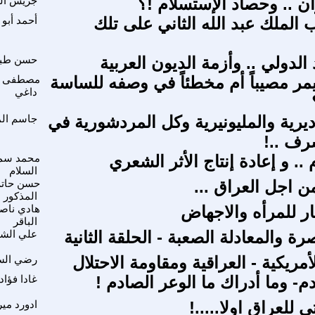
ان .. وحصاد الإستسلام !؟
جريس ال
 الملك عبد الله الثاني على تلك
أحمد أبو
 الدولي .. وأزمة الديون العربية
حسن طبر
مر مصيباً أم مخطئاً في وصفه للساسة
مصطفى ا
داغي
ديرية والمليونيرية وكل المردشورية في
جاسم ال
رف ..!
 .. و إعادة إنتاج الأثر الشعري
محمد سمي
السلام
 اجل العراق ...
حسن حاتم
المذكور
ار للمرأه والاجهاض
هادي ناص
الباقر
ة والمعادلة الصعبة - الحلقة الثانية
علي الش
أمريكية - العراقية ومقاومة الاحتلال
رضي الس
م- وما أدراك ما الوعر الصادم !
غادا فؤاد
 للعراق اولا.....!
ادورد مير