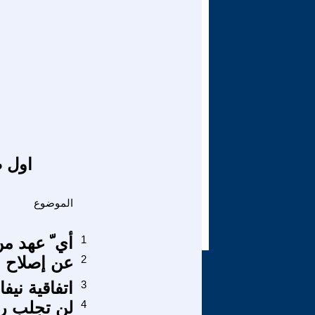
اول ص
الموضوع
1
أي ّ عهد م
2
عن إصلاح ال
3
اتفاقية ني
4
لن تجلب روم