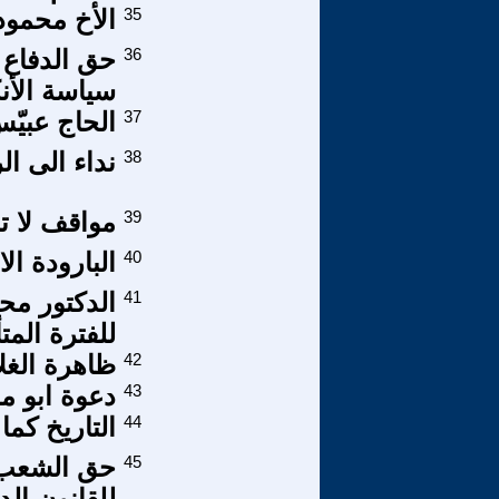
35
الأخ محمود 
36
حق الدفاع
سياسة الأن
37
الحاج عبيّس
38
نداء الى ا
39
مواقف لا 
40
البارودة ال
41
للفترة المت
42
ظاهرة الغل
43
دعوة ابو م
44
التاريخ كما 
45
حق الشعب 
للقانون الد