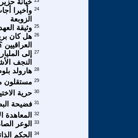
23
خيانة حزير
24
وأخيرا أجاب
الزوبعة
25
وثيقة العهد
26
هل كان بري
العراقيين ؟
27
إلى المليار
النجف الأش
28
هارولد بلوم
29
مستقلون من
30
حرية الاختي
31
فضيحة البصر
32
المعاهدة ال
33
الوعر الصاد
34
الحكم الذاتي