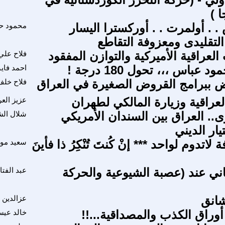
ا )
 . أولمرت . . أوركسترا اليسار
محمود ح
لتقليدى ومعزوفة التقاطع
لعراقية الأميركية والتوازن المفقود
فلاح علي
عباس ،،، تحول 180 درجة !
احمد فاي
 ببرامج القروض الصغيرة في العراق
فلاح خلف
لعراقية وزيارة المالكي لطهران
عزيز الع
ى.. العراق بين السندان الأمريكي
شلال ال
ار الديني
ة لاتدوم لواحد *** إنْ كُنتَ تُنْكِرُ ذا فأينَ
سعيد مو
ثاني عند (عصبة الشيوعية والحركة
عبد الفت
شانق
عزالدين ا
أوراق الكذب والمصداقية...!!
خالد عي