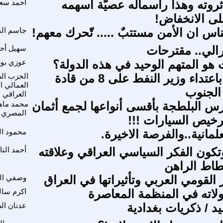
وته وهذا رأسماله عصيّة أسهمه
احمد سع
لى الانخفاض!
اس ان الأمن مستتبٌ ..... تّحرك معهم!
جاسم ال
برالي.. مقترحات
سهيل أح
هو المتهم الوحيد في هذه الدولة؟
عوزي بو
نندد بشدة باعتداء وزير النفط على 8 من قادة
الحزب ال
العمالي ا
الجنوب
العراقي
 البلطجة بأقسى أنواعها لجمع أثمان
محمد ماه
المصري
ترخيص السيارات !!!
لمانية..والفرصة الاخيرة.
محمود ال
كون الفكر السياسي العراقي وعلاقته
أحمد الن
حطاط الراهن
القومي العربي وتأثيراتها في العراق
وصفي ال
لولاته في المنظمة المعاصرة
اكرم سال
د / ذكريات بغدادية
عدنان ال