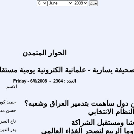
الحوار المتمدن
حيفة يسارية - علمانية الكترونية يومية مستقل
Friday - 6/6/2008 - العدد : 2304
الاسم
ن دول ساهمت بتدمير العراق وشعبه؟
حميد كو
نظام الانتخابي
حسن مد
فاشا ومستقبل الشراكة
تاج السر
ا الربيع لتصحر الغذاء العالمي
بدر الدي