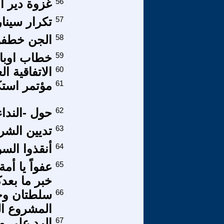
56
غزوة دير ا
57
تكرار سينار
58
الجن خطفوا 
59
خطاب اوباما
60
الاتفاقية ا
61
مؤتمر استك
62
حول -النداء
63
تديين الشر
64
أنقذوا السو
65
عفواً يا أم
خبر ما بعدك
66
سلطتان وح
المشروع ا
67
الرد على م