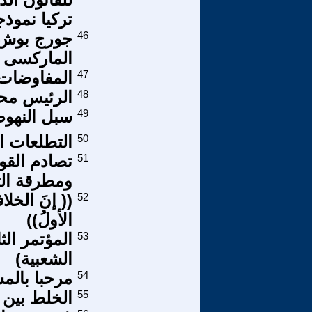
تركيا نموذج
46
جورج بوش .
الماركسى ا
47
المفاوضات ا
48
الرئيس محمود 
49
سبل النهوض
50
التطلعات ا
51
تصادم القو
ومطرقة التي
52
(( إنَ الخلاف
الأولُ))
53
المؤتمر ال
الشعبية)
54
مرحبا بالم
55
الخلط بين 