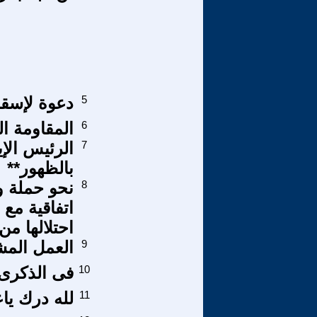
5
دعوة لإسقا
6
المقاومة ا
7
الرئيس الإي
بالظهور**
8
نحو حملة و
اتفاقية مع 
احتلالها من
9
العمل المشت
10
فى الذكرى ا
11
لله درك يا