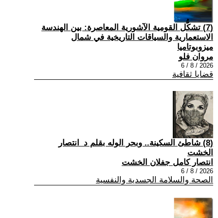
(7) تشكُّل القومية الآشورية المعاصرة: بين الهندسة
الاستعمارية والسياقات التاريخية في شمال
ميزوبوتاميا
مروان فلو
2026 / 8 / 6
قضايا ثقافية
(8) شاطئ السكينة.. وبحر الوله بقلم د_انتصار
الخشت
انتصار كامل جفلان الخشت
2026 / 8 / 6
الصحة والسلامة الجسدية والنفسية