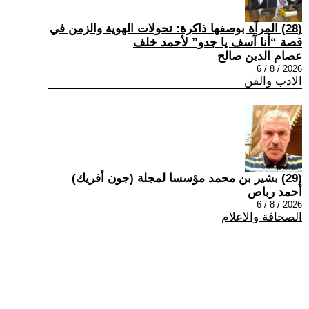
(28) المرآة بوصفها ذاكرة: تحولات الهوية والزمن في
قصة “أنا آسف يا جدو” لأحمد خلف
عصام الدين صالح
2026 / 8 / 6
الادب والفن
(29) بشير بن محمد مؤسسا لمجلة (جون أفريك)
أحمد رباص
2026 / 8 / 6
الصحافة والاعلام