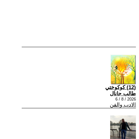
(12) كوكوختي
طالب جانال
2026 / 8 / 6
الادب والفن