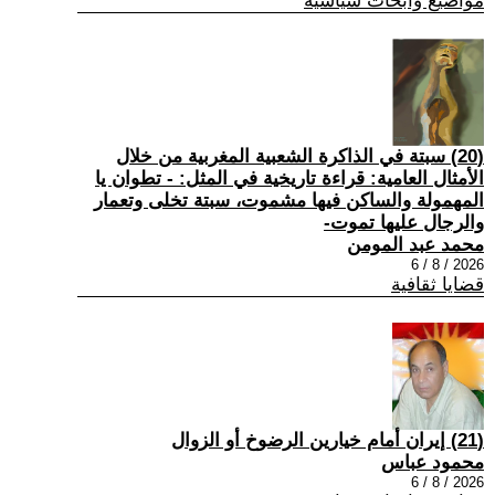
مواضيع وابحاث سياسية
(20) سبتة في الذاكرة الشعبية المغربية من خلال
الأمثال العامية: قراءة تاريخية في المثل: - تطوان يا
المهمولة والساكن فيها مشموت، سبتة تخلى وتعمار
والرجال عليها تموت-
محمد عبد المومن
2026 / 8 / 6
قضايا ثقافية
(21) إيران أمام خيارين الرضوخ أو الزوال
محمود عباس
2026 / 8 / 6