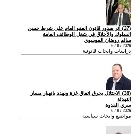
(37) أثر صدور قانون العفو العام على شرط حسن
السلوك والأخلاق في شغل الوظائف العامة
سالم روضان الموسوي
2026 / 8 / 6
دراسات وابحاث قانونية
(38) الاحتلال يخرق اتفاق غزة ويهدد بانهيار مسار
التهدئة
سري القدوة
2026 / 8 / 6
مواضيع وابحاث سياسية