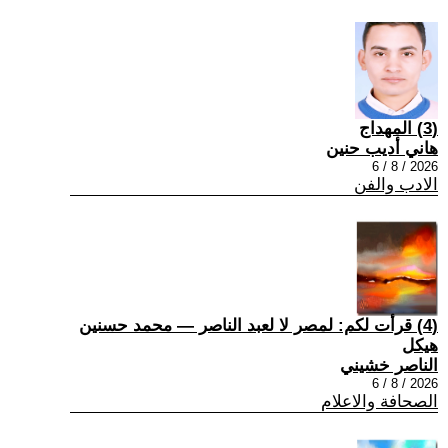
(3) المهداج
هاني أديب حنين
2026 / 8 / 6
الادب والفن
(4) قرأت لكم: لمصر لا لعبد الناصر — محمد حسنين
هيكل
الناصر خشيني
2026 / 8 / 6
الصحافة والاعلام