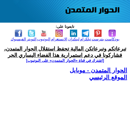
تابعونا على:
بودكاست
بنترست
تيلكرام
لينكدإن
الانستغرام
اليوتيوب
التويتر
الفيسبوك
تبرعاتكم وتبرعاتكن المالية تحفظ استقلال الحوار المتمدن،
فشاركونا في دعم استمرارية هذا الفضاء اليساري الحر
[اشترك في قناة ‫«الحوار المتمدن» على اليوتيوب]
الحوار المتمدن - موبايل
الموقع الرئيسي