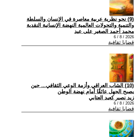
(9) نحو نظرية عربية معاصرة في الإنسان والسلطة
والتنمية والتحولات العالمية النهضة الإنسانية النقدية
محمد أحمد الصغير على عيد
2026 / 8 / 6
قضايا ثقافية
(10) الشاب العراقي وأزمة الوعي الثقافي... حين
يصبح الجهل عائقًا أمام نهضة الوطن
زيد نصير كعيد العتابي
2026 / 8 / 6
قضايا ثقافية