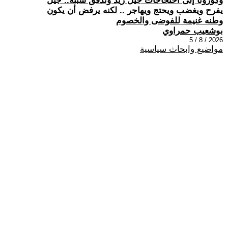
وكورونا إلى احتجاجات جيل زيد وتدفق سبتة.. جيل
يفرح ويغضب ويحتج ويهاجر .. لكنه يرفض أن يكون
وطنه غنيمة للفوضى والخصوم
بوشعيب حمراوي
2026 / 8 / 5
مواضيع وابحاث سياسية