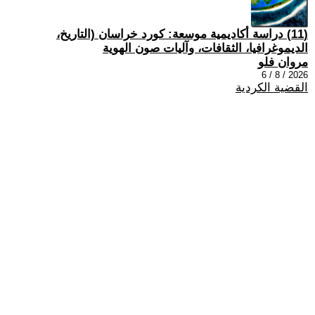
(11) دراسة أكاديمية موسعة: كورد خراسان (التاريخ،
الديموغرافيا، الثقافات، وآليات صون الهوية
مروان فلو
2026 / 8 / 6
القضية الكردية