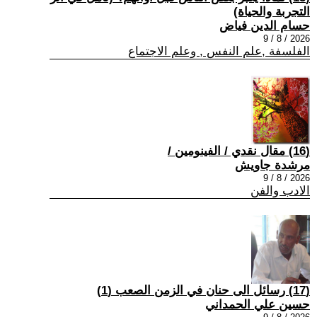
التجربة والحياة)
حسام الدين فياض
2026 / 8 / 9
الفلسفة ,علم النفس , وعلم الاجتماع
(16) مقال نقدي / الفينومين /
مرشدة جاويش
2026 / 8 / 9
الادب والفن
(17) رسائل الى حنان في الزمن الصعب (1)
حسين علي الحمداني