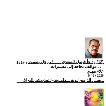
(12) وداعاً فيصل السعدي . . . ! ، رحل بصمت وبهدوء
. . . مواقف بحاجة إلى تفسيرات!
علاء مهدي
2026 / 8 / 9
اليسار ,الديمقراطية, العلمانية والتمدن في العراق