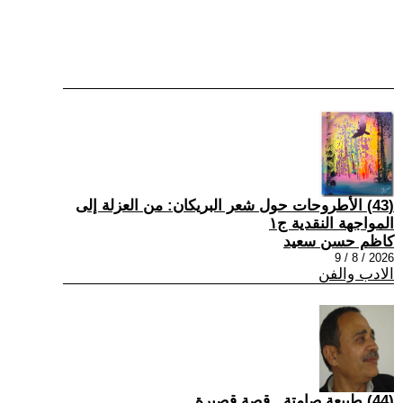
(43) الأطروحات حول شعر البريكان: من العزلة إلى
المواجهة النقدية ج١
كاظم حسن سعيد
2026 / 8 / 9
الادب والفن
(44) طبيعة صامتة...قصة قصيرة