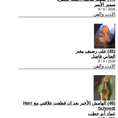
سمير الأمير
2026 / 8 / 9
الادب والفن
(45) على رصيف مغبر
العتابي فاضل
2026 / 8 / 9
الادب والفن
(46) الهامش الأخير بعد ان قطعت علاقتي مع Herr
Schmidt
عماد أبو حطب