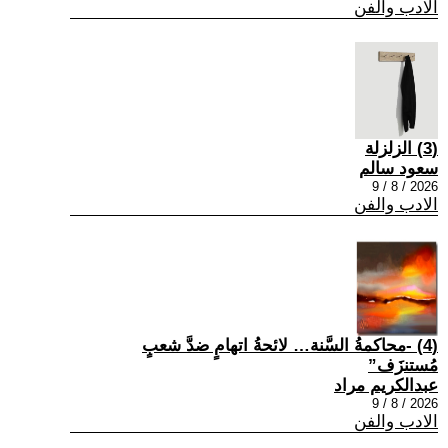
الادب والفن
(3) الزلزلة
سعود سالم
2026 / 8 / 9
الادب والفن
(4) -محاكمةُ السَّنة… لائحةُ اتهامٍ ضدَّ شعبٍ
مُستنزَف”
عبدالكريم مراد
2026 / 8 / 9
الادب والفن