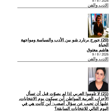
2026 / 8 / 9
الادب والفن
(20) جورج برنارد شو بين الأدب والسياسة ومواجهة
الحياة
هاشم معتوق
2026 / 8 / 9
الادب والفن
(21) لا تلوموا العربي إذا لم يصوّت قبل أن تسأل
الأحزاب العربية المواطن أين سيكون يوم الانتخابات،
عليها أن تجيب عن سؤال أصعب: أين كانت هي في
اليوم التالي للانتخابات السابقة؟