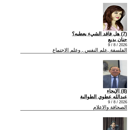
(7) هل فاقد الشيء يعطيه؟
حنان بديع
2026 / 8 / 9
الفلسفة ,علم النفس , وعلم الاجتماع
(8) الإيحاء
عبدالله عطوي الطوالبة
2026 / 8 / 9
الصحافة والاعلام