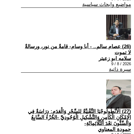
مواضيع وابحاث سياسية
(26) عصام سالم.. - أبا وسام- قامةٌ من نور، ورسالةٌ
لا تموت
سلامه ابو زعيتر
2026 / 8 / 9
سيرة ذاتية
(27) الْأَنْطُولُوجْيَا التِّقْنِيَّةُ لِلسِّحْرِ وَالْعَدَمِ: دِرَاسَةٌ فِي
الْإِمْكَانِ الْكَامِنِ وَالتَّشْكِيلِ الْوُجُودِيِّ -الجُزْءُ السَّابِعُ
وَالسِّتُّونَ بَعْدَ الثَّلَاثِمِائَةِ-
حمودة المعناوي