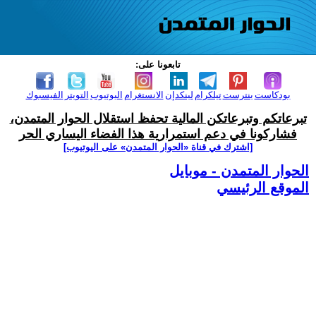
تابعونا على:
بودكاست
بنترست
تيلكرام
لينكدإن
الانستغرام
اليوتيوب
التويتر
الفيسبوك
تبرعاتكم وتبرعاتكن المالية تحفظ استقلال الحوار المتمدن،
فشاركونا في دعم استمرارية هذا الفضاء اليساري الحر
[اشترك في قناة ‫«الحوار المتمدن» على اليوتيوب]
الحوار المتمدن - موبايل
الموقع الرئيسي