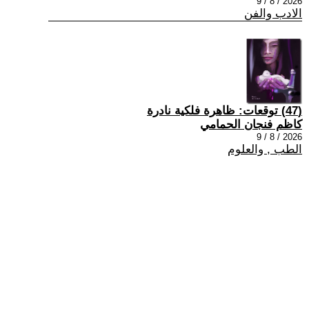
2026 / 8 / 9
الادب والفن
(47) توقعات: ظاهرة فلكية نادرة
كاظم فنجان الحمامي
2026 / 8 / 9
الطب , والعلوم