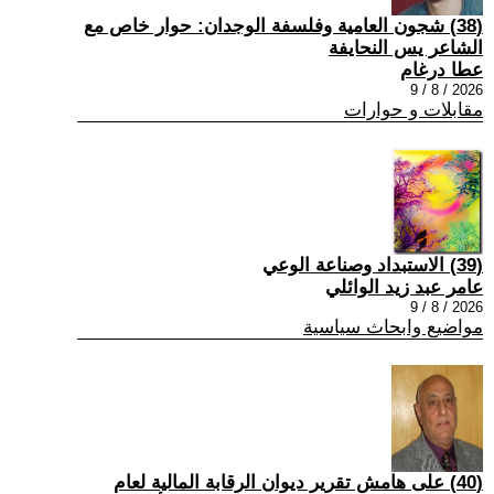
(38) شجون العامية وفلسفة الوجدان: حوار خاص مع
الشاعر يس النحايفة
عطا درغام
2026 / 8 / 9
مقابلات و حوارات
(39) الاستبداد وصناعة الوعي
عامر عبد زيد الوائلي
2026 / 8 / 9
مواضيع وابحاث سياسية
(40) على هامش تقرير ديوان الرقابة المالية لعام