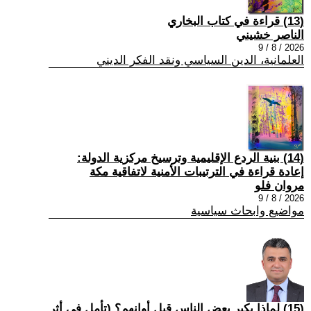
(13) قراءة في كتاب البخاري
الناصر خشيني
2026 / 8 / 9
العلمانية، الدين السياسي ونقد الفكر الديني
(14) بنية الردع الإقليمية وترسيخ مركزية الدولة:
إعادة قراءة في الترتيبات الأمنية لاتفاقية مكة
مروان فلو
2026 / 8 / 9
مواضيع وابحاث سياسية
(15) لماذا يكبر بعض الناس قبل أوانهم؟ (تأمل في أثر