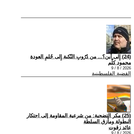
(24) إِلى أين؟... من دُرُوبِ النّكبة إِلى حُلمِ العودة
محمود كلّم
2026 / 8 / 9
القضية الفلسطينية
(25) مكر التضحية: من شرعية المقاومة إلى احتكار
البطولة ومأزق السلطة
عائد زقوت
2026 / 8 / 9