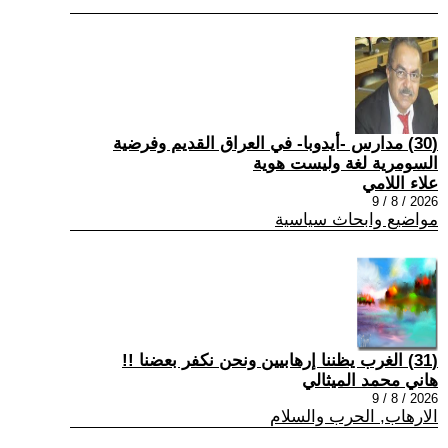
(30) مدارس -أيدوبا- في العراق القديم وفرضية
السومرية لغة وليست هوية
علاء اللامي
2026 / 8 / 9
مواضيع وابحاث سياسية
(31) الغرب يظننا إرهابيين ونحن نكفر بعضنا !!
هاني محمد الميثالي
2026 / 8 / 9
الارهاب, الحرب والسلام