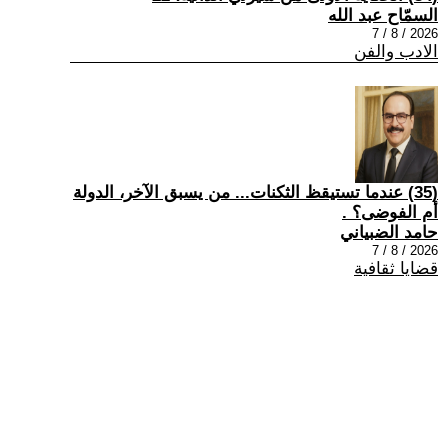
السمّاح عبد الله
2026 / 8 / 7
الادب والفن
(35) عندما تستيقظ الثكنات... من يسبق الآخر، الدولة
أم الفوضى؟ .
حامد الضبياني
2026 / 8 / 7
قضايا ثقافية