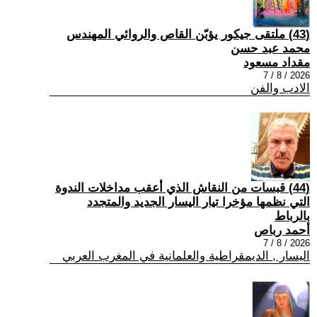
(43) ملتقى جيكور يؤبّن القاص والروائي المهندس
محمد عبد حسن
مقداد مسعود
2026 / 8 / 7
الادب والفن
(44) قبسات من النقاش الذي أعقب مداخلات الندوة
التي نظمها مؤخرا تيار اليسار الجديد والمتجدد
بالرباط
أحمد رباص
2026 / 8 / 7
اليسار , الديمقراطية والعلمانية في المغرب العربي