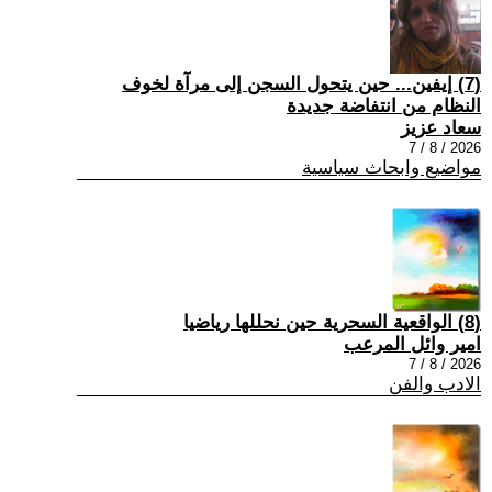
(7) إيفين... حين يتحول السجن إلى مرآة لخوف
النظام من انتفاضة جديدة
سعاد عزيز
2026 / 8 / 7
مواضيع وابحاث سياسية
(8) الواقعية السحرية حين نحللها رياضيا
امير وائل المرعب
2026 / 8 / 7
الادب والفن