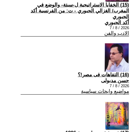
(15) الخفايا الاستراتيجية ل-سبتة- والوضع في
المغرب/ الغزالي الجبوري - ت: من الفرنسية أكد
الجبوري
أكد الجبوري
2026 / 8 / 7
الادب والفن
(16) التفاهات فى مصر!؟
حسن مدبولى
2026 / 8 / 7
مواضيع وابحاث سياسية