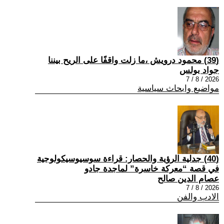
(39) محمود درويش ،ما زلت واقفًا على الريح بيننا
جواد بولس
2026 / 8 / 7
مواضيع وابحاث سياسية
(40) جدلية الرؤية والحصار: قراءة سوسيوسيكولوجية
في قصة “معركة خاسرة” لماجدة جادو
عصام الدين صالح
2026 / 8 / 7
الادب والفن