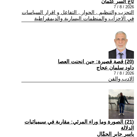
تاج السر عثمان
2026 / 8 / 7
التحزب والتنظيم , الحوار , التفاعل و اقرار السياسات
في الاحزاب والمنظمات اليسارية والديمقراطية
(20) قصة قصيرة: حين انحنت العصا
داود سلمان عجاج
2026 / 8 / 7
الادب والفن
(21) الصورة وما وراء المرئي: مقاربة في سيميائيات
الدلالة
ياسر جابر الجمَّال