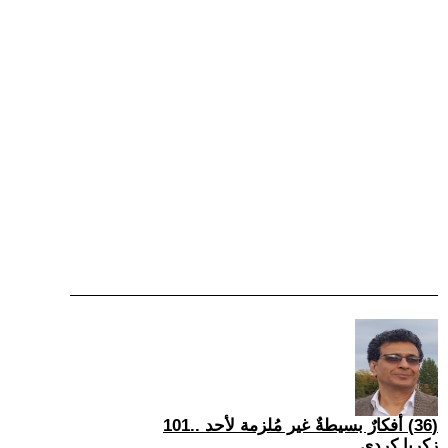
(36) أفكارٌ بسيطةٌ غير مُلزمة لأحد ..101
زكريا كردي