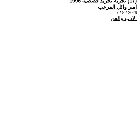
(17) تجربة تجريد قصصية 1996
امير وائل المرعب
2026 / 8 / 7
الادب والفن