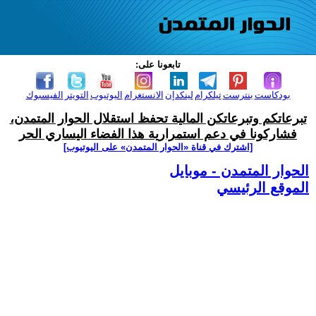
تابعونا على:
بودكاست
بنترست
تيلكرام
لينكدإن
الانستغرام
اليوتيوب
التويتر
الفيسبوك
تبرعاتكم وتبرعاتكن المالية تحفظ استقلال الحوار المتمدن،
فشاركونا في دعم استمرارية هذا الفضاء اليساري الحر
[اشترك في قناة ‫«الحوار المتمدن» على اليوتيوب]
الحوار المتمدن - موبايل
الموقع الرئيسي