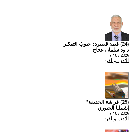
(24) قصة قصيرة: جيوبُ التفكير
داود سلمان عجاج
2026 / 8 / 7
الادب والفن
(25) فراشة الحديقة*
إشبيليا الجبوري
2026 / 8 / 7
الادب والفن