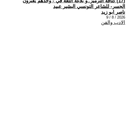
(17) كثافة الترميز..و بلاغة اللغة في - وحدهم يعبرون
الجسر- للشاعر التونسي البشير عبيد
ناصر ابو زيد
2026 / 8 / 9
الادب والفن