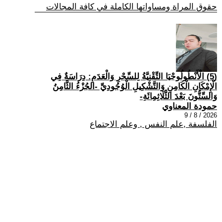
حقوق المراة ومساواتها الكاملة في كافة المجالات
(5) الْأَنْطُولُوجْيَا التِّقْنِيَّةُ لِلسِّحْرِ وَالْعَدَمِ: دِرَاسَةٌ فِي
الْإِمْكَانِ الْكَامِنِ وَالتَّشْكِيلِ الْوُجُودِيِّ -الجُزْءُ الثَّامِنُ
وَالسِّتُّونَ بَعْدَ الثَّلَاثِمِائَةِ-
حمودة المعناوي
2026 / 8 / 9
الفلسفة ,علم النفس , وعلم الاجتماع