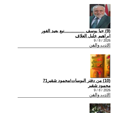
(9) جيا يوسف ................نبع بعيد الغور
ابراهيم خليل العلاف
2026 / 8 / 9
الادب والفن
(10) من دفتر اليوميات/محمود شقير71
محمود شقير
2026 / 8 / 9
الادب والفن