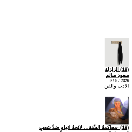
(18) الزلزلة
سعود سالم
2026 / 8 / 9
الادب والفن
(19) -محاكمةُ السَّنة… لائحةُ اتهامٍ ضدَّ شعبٍ