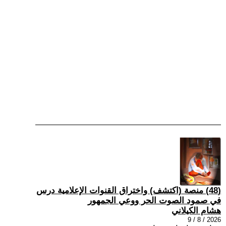
(48) منصة (اكتشف) واختراق القنوات الإعلامية درس
في صمود الصوت الحر ووعي الجمهور
هشام الكيلاني
2026 / 8 / 9