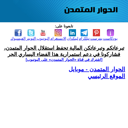
تابعونا على:
بودكاست
بنترست
تيلكرام
لينكدإن
الانستغرام
اليوتيوب
التويتر
الفيسبوك
تبرعاتكم وتبرعاتكن المالية تحفظ استقلال الحوار المتمدن،
فشاركونا في دعم استمرارية هذا الفضاء اليساري الحر
[اشترك في قناة ‫«الحوار المتمدن» على اليوتيوب]
الحوار المتمدن - موبايل
الموقع الرئيسي