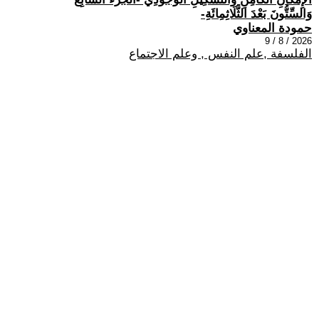
وَالسِّتُّونَ بَعْدَ الثَّلَاثِمِائَةِ-
حمودة المعناوي
2026 / 8 / 9
الفلسفة ,علم النفس , وعلم الاجتماع