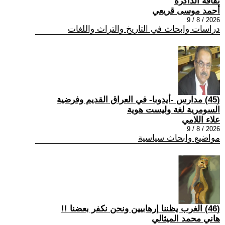
ثقافة الذاكرة
أحمد موسى قريعي
2026 / 8 / 9
دراسات وابحاث في التاريخ والتراث واللغات
(45) مدارس -أيدوبا- في العراق القديم وفرضية
السومرية لغة وليست هوية
علاء اللامي
2026 / 8 / 9
مواضيع وابحاث سياسية
(46) الغرب يظننا إرهابيين ونحن نكفر بعضنا !!
هاني محمد الميثالي