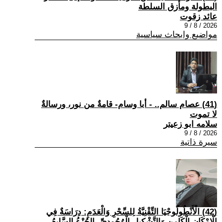
البطولة ومأزق السلطة
عائد زقوت
2026 / 8 / 9
مواضيع وابحاث سياسية
(41) عصام سالم.. - أبا وسام- قامةٌ من نور، ورسالةٌ
لا تموت
سلامه ابو زعيتر
2026 / 8 / 9
سيرة ذاتية
(42) الْأَنْطُولُوجْيَا التِّقْنِيَّةُ لِلسِّحْرِ وَالْعَدَمِ: دِرَاسَةٌ فِي
الْإِمْكَانِ الْكَامِنِ وَالتَّشْكِيلِ الْوُجُودِيِّ -الجُزْءُ السَّابِعُ