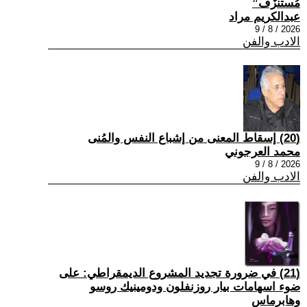
مُستنزَف”
عبدالكريم مراد
2026 / 8 / 9
الادب والفن
(20) إسقاط المعنى من إشباع النفس والمُنى
محمد العرجوني
2026 / 8 / 9
الادب والفن
(21) في ضرورة تجديد المشروع الديمقراطي: على
ضوء اسهامات بيار روزنفلون ودومينيك روسو
وهابرماس