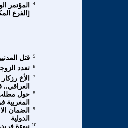
4
[الفرع الم
5
قتل المدني
6
تعدد الزوج
7
الأخ رزكار
العراقي.. 
8
حول مطلب إ
المغربية في 
9
الضمان الاج
الدولية
10
نبوءة فريد