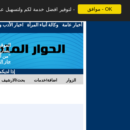
موافق - OK
لتوفير افضل خدمة لكم ولتسهيل عملي
أخبار عامة
-
وكالة أنباء المرأة
-
اخبار الأدب و
الموقع
يسارية
"من أج
حاز ال
إذا لديك
الزوار
اضافة/خدمات
بحث/الارشيف