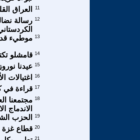
11
العراق الق
12
رسالة نضال
الكردستاني
13
موطيء قدم
14
قامشلو تكت
15
عيدنا نورو
16
اغتيالات ال
17
قراءة في ك
18
مجتمعنا ال
الاندماج ال
19
الحزب الشي
20
قطاع غزة ق
21
تعابير وكلم