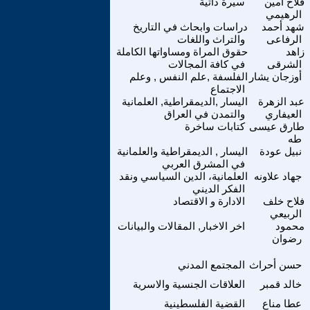
فلاح أمين
سيرة ذاتية
الرهيمي
شهد أحمد
دراسات وابحاث في التاريخ
الرفاعى
والتراث واللغات
زاهد
حقوق المراة ومساواتها الكاملة
الشرقى
في كافة المجالات
أوزجان يشار
الفلسفة ,علم النفس , وعلم
الاجتماع
عبد الزهرة
اليسار ,الديمقراطية, العلمانية
العيفاري
والتمدن في العراق
طارق عيسى
كتابات ساخرة
طه
نبيل عودة
اليسار , الديمقراطية والعلمانية
في المشرق العربي
جهاد علاونه
العلمانية، الدين السياسي ونقد
الفكر الديني
فلاح خلف
الادارة و الاقتصاد
الربيعي
محمود
اخر الاخبار, المقالات والبيانات
رضوان
حسن أحراث
المجتمع المدني
خالد قمبر
العلاقات الجنسية والاسرية
عطا مناع
القضية الفلسطينية