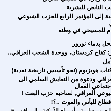
لب النابض للبشرية
ية إلى المؤتمر الرابع للحزب الشيوعي
 للمسيحي في وطنه
حل بدماء نوروز
ز: كفاح كردستان، ووحدة الشعب العراقي..
أمل
تاب هوبزبوم (نحو تأسيس تاريخية نقدية)
عراقي ودعوة من التعايش السلمي الى
اجتماعي الفعال
وعي العراقي, لصاحبه حزب البعث !
طاع لليأس والموت ..؟!
ات صيدناوية , أسماء الأمكنة والمواقع - 5