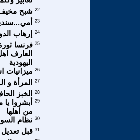
22
شبح مخيف آ
23
أمي...سنديا
24
إرهاب الدول
25
فرنسا ثورة
العارف اهل 
اليهودية
26
ميزانيات ان
27
المرأة و ال
28
الخبز الحا
29
أبشروا يا 
من أهلها
30
نظام السور
31
قبل تعديل 