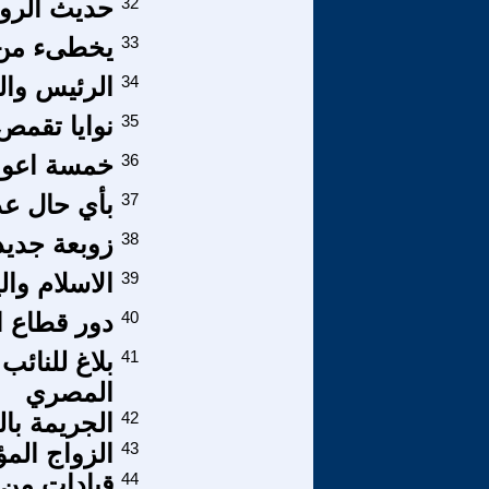
32
حديث الروح(3
33
يخطىء من ي
34
الرئيس والر
35
نوايا تقم
36
خمسة اعوا
37
بأي حال عد
38
زوبعة جديد
39
الاسلام وال
40
دور قطاع ال
41
بلاغ للنائب
المصري
42
الجريمة ب
43
الزواج المؤ
44
قيادات من