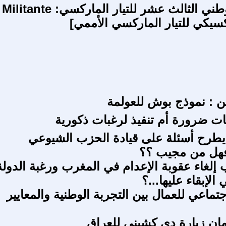
المؤتمر الوطني الثالث عشر للتيار الماركسي: Militante
كسيكي للتيار الماركسي الأممي]
ين : نموذج بوش للعولمة
ات ضرورة أم تنفيذ لرغبات ذكورية
 يطرح أسئلة على قيادة الحزب الشيوعي
فهل من مجيب ؟؟
لغاء عقوبة الإعدام في المغرب ورغبة الدولة
الإبقاء عليها...؟
تماعي للعمال بين التجربة الوطنية والمعايير
مان زيارة دي كشيني للعراق