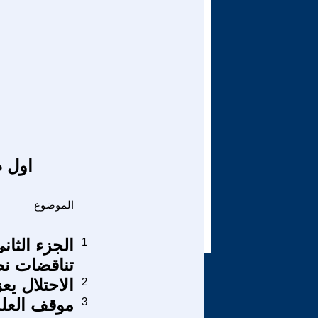
اول ص
الموضوع
1
تناقضات نظ
2
الاحتلال يع
3
موقف العلم