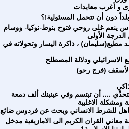
بوى و أغرب معايدات
بلداً دون أن تتحمل المسئولية!؟
س ينعم غلى روحي فتوح بنوط-نوكيا- ووسام
الدرجة الأولى
د مطيع(سليمان) ، ذاكرة اليسار وتحولاته في
ع الاسرائيلي ودلالة المصطلح
لأسقف (فرج رحو)
ذاكي
التحدِّي .... أن تبتسم وفي عينينك ألف دمعة
ة ومشكلة الاغلبية
جاهل للشرط الانساني وبحث عن فردوس ضائع
معاني القران الكريم الى الامازيغية مدخل
نيتنا الاسلامية1