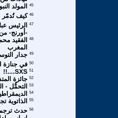
45
المولد الن
46
كيف تُدمّر 
47
الرئيس عبا
-أورنج- من 
48
الفقيد محم
المغرب
49
جدار التوس
50
في جنازة ا
SXS....!!
51
52
جائزة المت
53
التحمُّل - 
54
الديمقراطي
55
الذاتوية ت
56
حدث ترجمة 
اساسي لعلما