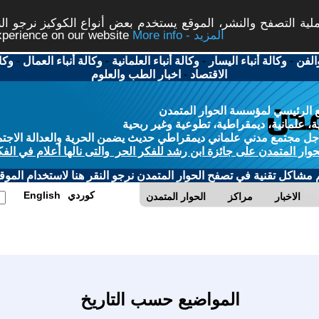
ة التصفح والنشر، الموقع يستخدم بعض أنواع الكوكيز نرجو النق
More info - المزيد
experience on our website
الفن
-
وكالة أنباء اليسار
-
وكالة أنباء العلمانية
-
وكالة أنباء العمال
-
وكا
الاقتصاد
-
اخبار الطب والعلوم
 الرئيسي لمؤسسة الحوار المتمدن
، علمانية، ديمقراطية، تطوعية وغير ربحية
ل مجتمع مدني علماني ديمقراطي حديث يضمن الحرية والعدالة الاجتم
حوار المتمدن على جائزة ابن رشد للفكر الحر والتى نالها أعلام في الفك
م مشاكل تقنية في تصفح الحوار المتمدن نرجو النقر هنا لاستخدام الموقع
كوردي
English
الاخبار
مراكز
الحوار المتمدن
المواضيع حسب التاريخ