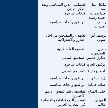
مايكل نبيل
العلمانية، الدين السياسي ونقد
سند
الفكر الديني
عبدالوهاب
كتابات ساخرة
حميد رشيد
راسم
مواضيع وابحاث سياسية
عبيدات
يوسف أبو
الشهداء والمضحين من اجل
سهى
التحرر والاشتراكية
جميل
القضية الفلسطينية
السلحوت
طارق قديس
المجتمع المدني
توفيق الحاج
كتابات ساخرة
أحمد زكارنة
المجتمع المدني
زيد ميشو
مواضيع وابحاث سياسية
سلام خماط
مواضيع وابحاث سياسية
خليل المياح
الفلسفة ,علم النفس , وعلم
الاجتماع
المهدي
اليسار , الديمقراطية والعلمانية
مالك
في المغرب العربي