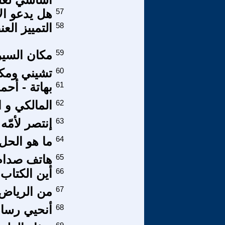
57
هل يدعو ال
58
التمييز ال
59
مكان السير
60
تشيني ومكي
61
بهاتة - أحم
62
المالكي و ا
63
إنتصر لأمّه
64
ما هو الحل
65
هاتف صدام 
66
أين الكتاب 
67
من الرياض 
68
أنحيي رسام 