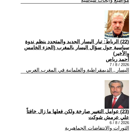
مواضيع وابحاث سياسية
(22) الرباط: تيار اليسار الجديد والمتجدد ينظم ندوة
سياسية حول سؤال اليسار بالمغرب (الجزء الخامس
والأخير)
أحمد رباص
2026 / 8 / 7
اليسار , الديمقراطية والعلمانية في المغرب العربي
(23) عوامل التغيير صارخة ولكن فعلها ما زال خافتاً
علي عرمش شوكت
2026 / 8 / 6
الثورات والانتفاضات الجماهيرية