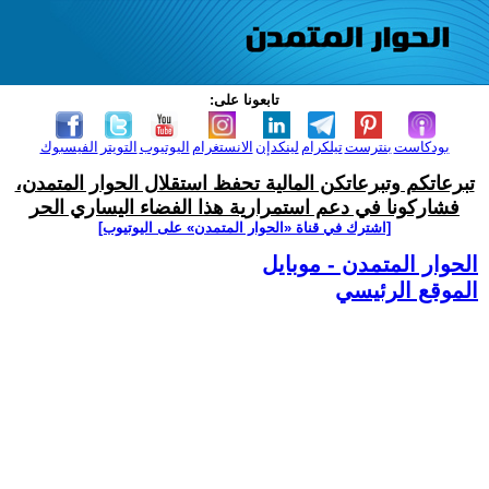
تابعونا على:
بودكاست
بنترست
تيلكرام
لينكدإن
الانستغرام
اليوتيوب
التويتر
الفيسبوك
تبرعاتكم وتبرعاتكن المالية تحفظ استقلال الحوار المتمدن،
فشاركونا في دعم استمرارية هذا الفضاء اليساري الحر
[اشترك في قناة ‫«الحوار المتمدن» على اليوتيوب]
الحوار المتمدن - موبايل
الموقع الرئيسي