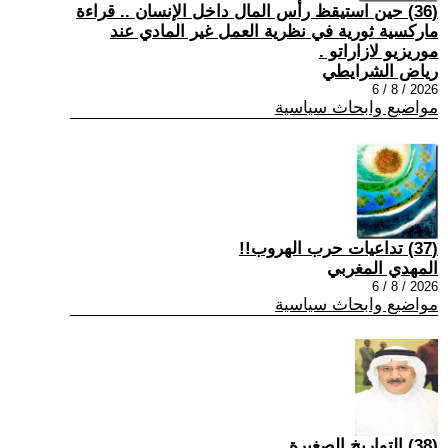
(36) حين استيقظ رأس المال داخل الإنسان .. قراءة
ماركسية ثورية في نظرية العمل غير المادي عند
موريزيو لازاراتو .
رياض الشرايطي
2026 / 8 / 6
مواضيع وابحاث سياسية
(37) تداعيات حرب الهروب!!
المهدي المغربي
2026 / 8 / 6
مواضيع وابحاث سياسية
(38) التواريخ الصغيرة