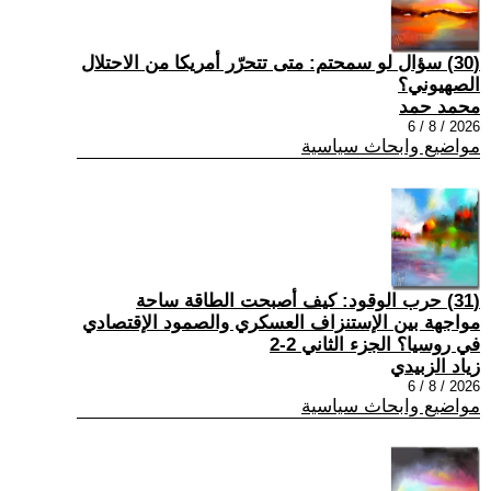
(30) سؤال لو سمحتم: متى تتحرّر أمريكا من الاحتلال
الصهيوني؟
محمد حمد
2026 / 8 / 6
مواضيع وابحاث سياسية
(31) حرب الوقود: كيف أصبحت الطاقة ساحة
مواجهة بين الإستنزاف العسكري والصمود الإقتصادي
في روسيا؟ الجزء الثاني 2-2
زياد الزبيدي
2026 / 8 / 6
مواضيع وابحاث سياسية