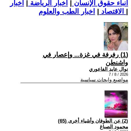
أنباء حقوق الإنسان
|
اخبار الرياضة
|
اخبار
|
اخبار الطب والعلوم
الاقتصاد
|
(1) رفرفة في غزة... وإعصار في
واشنطن
نوال عايد الفاعوري
2026 / 8 / 7
مواضيع وابحاث سياسية
(2) عن الطوفان وأشياء أخرى (65)
محمود الصباغ