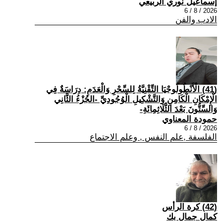
إسماعيل نوري الربيعي
2026 / 8 / 6
الادب والفن
(41) الْأَنْطُولُوجْيَا التِّقْنِيَّةُ لِلسِّحْرِ وَالْعَدَمِ: دِرَاسَةٌ فِي
الْإِمْكَانِ الْكَامِنِ وَالتَّشْكِيلِ الْوُجُودِيِّ -الجُزْءُ الثَّانِي
وَالسِّتُّونَ بَعْدَ الثَّلَاثِمِائَةِ-
حمودة المعناوي
2026 / 8 / 6
الفلسفة ,علم النفس , وعلم الاجتماع
(42) كرة الرأس
كمال جمال بك