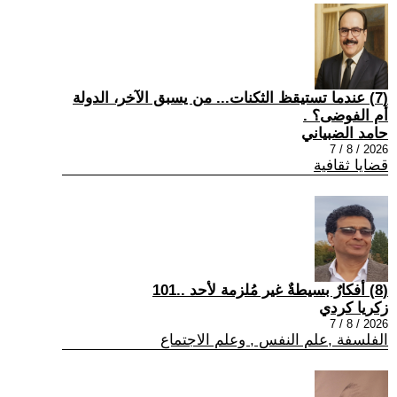
(7) عندما تستيقظ الثكنات... من يسبق الآخر، الدولة
أم الفوضى؟ .
حامد الضبياني
2026 / 8 / 7
قضايا ثقافية
(8) أفكارٌ بسيطةٌ غير مُلزمة لأحد ..101
زكريا كردي
2026 / 8 / 7
الفلسفة ,علم النفس , وعلم الاجتماع