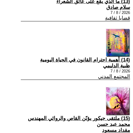
(13) ما الذي يقع على عاتق الشعراء
سلام صادق
2026 / 8 / 7
قضايا ثقافية
(14) أهمية احترام القانون في الحياة اليومية
ظبية الدليمي
2026 / 8 / 7
المجتمع المدني
(15) ملتقى جيكور يؤبّن القاص والروائي المهندس
محمد عبد حسن
مقداد مسعود