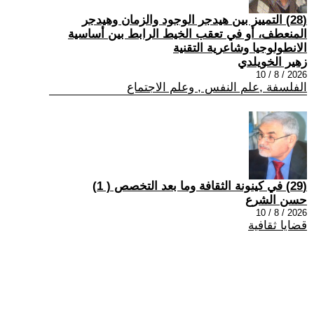
(28) التمييز بين هيدجر الوجود والزمان وهيدجر
المنعطف، أو في تعقب الخيط الرابط بين أساسية
الانطولوجيا وشاعرية التقنية
زهير الخويلدي
2026 / 8 / 10
الفلسفة ,علم النفس , وعلم الاجتماع
(29) في كينونة الثقافة وما بعد التخصص ( 1)
حسن الشرع
2026 / 8 / 10
قضايا ثقافية