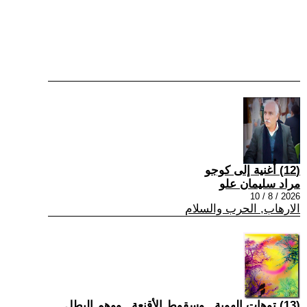
(12) أُغنية إلى كوجو
مراد سليمان علو
2026 / 8 / 10
الارهاب, الحرب والسلام
(13) توهات الهوية.. وسقوط الأقنعة.. ووهم البطل