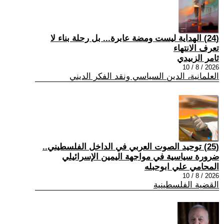
(24) الهداية ليست ومضة عابرة... بل رحلة بناء لا
تعرف الانتهاء
ثامر الزبيدي
2026 / 8 / 10
العلمانية، الدين السياسي ونقد الفكر الديني
(25) توحيد الصوت العربي في الداخل الفلسطيني..
ضرورة سياسية في مواجهة اليمين الإسرائيلي
المحامي علي ابوحبله
2026 / 8 / 10
القضية الفلسطينية