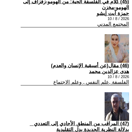
(45) كلام في الفلسفة الحية: من الهومو-زفزاف إلى
الهومو-مخزن
حمزة آيت إيشو
2026 / 8 / 10
المجتمع المدني
(46) مقال(عن أسبقية الإنسان والعدم)
هدى عزالدين محمد
2026 / 8 / 10
الفلسفة ,علم النفس , وعلم الاجتماع
(47) المراقب من المنطق الأحادي إلى التعددي _
بدلالة النظرية الجديدة بدل التقليدية