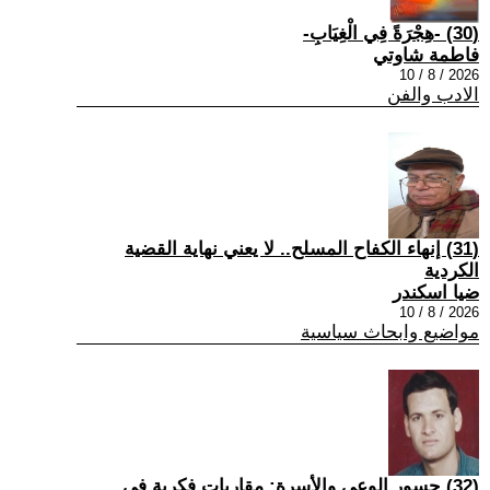
(30) -هِجْرَةً فِي الْغِيَابِ-
فاطمة شاوتي
2026 / 8 / 10
الادب والفن
(31) إنهاء الكفاح المسلح.. لا يعني نهاية القضية
الكردية
ضيا اسكندر
2026 / 8 / 10
مواضيع وابحاث سياسية
(32) جسور الوعي والأسرة: مقاربات فكرية في