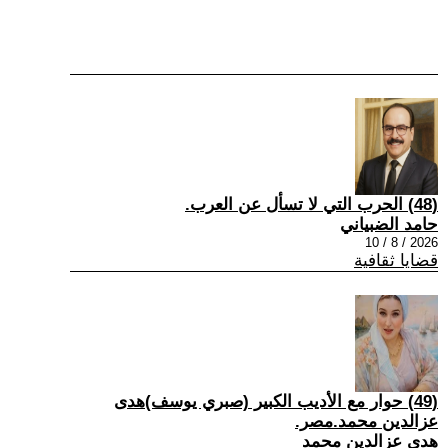
(48) الحرب التي لا تسأل عن العرب.
حامد الضبياني
2026 / 8 / 10
قضايا ثقافية
(49) حوار مع الأديب الكبير (صبري يوسف)هدى
عزالدين محمد.مصر.
هدى عزالدين محمد