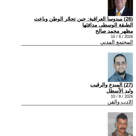
(26) ميدوسا العراقية: حين تحجّر الوطن وباعت
الطبقة الوسطى مدافئها
مظهر محمد صالح
2026 / 8 / 10
المجتمع المدني
(27) المبدع والرقيب
وليد الأسطل
2026 / 8 / 10
الادب والفن