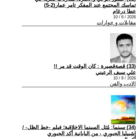
تماسك المجتمع عند المفكر تامر عمار(2-5)
عطا درغام
2026 / 8 / 10
مقابلات و حوارات
(33) قصةقصيرة : كان الوقت قد مر !!
علي سيف الرعيني
2026 / 8 / 10
الادب والفن
(34) سينما: مُثل السينما الاخلاقية؛ فيلم -خط الظل- /
إشبيليا الجبوري - من اليابانية أكد الجبوري