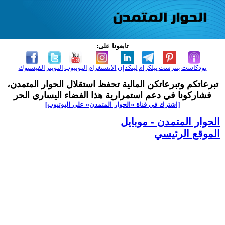
تابعونا على:
بودكاست
بنترست
تيلكرام
لينكدإن
الانستغرام
اليوتيوب
التويتر
الفيسبوك
تبرعاتكم وتبرعاتكن المالية تحفظ استقلال الحوار المتمدن،
فشاركونا في دعم استمرارية هذا الفضاء اليساري الحر
[اشترك في قناة ‫«الحوار المتمدن» على اليوتيوب]
الحوار المتمدن - موبايل
الموقع الرئيسي