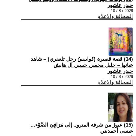
حيدر عاشور
2026 / 8 / 10
الصحافة والاعلام
(14) قصة قصيرة (كوابيسُ رجل تلعفري) – شاهد
عيانها – خليل محسن حسين آل هابش
حيدر عاشور
2026 / 8 / 10
الصحافة والاعلام
(15) عبورٌ من شرفة المترو.. إلى مَرَافِئِ الضَّوْء...
عيسى أحمديني