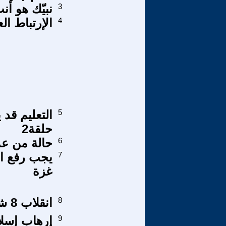
3
نبيّك هو أنت
4
الإرتباط ا
5
التعليم قد 
حلقة2
6
حالة من عد
7
يجب رفع ال
غزة
8
انقلاب 8 شباط الفاشي عام 1963
9
إرهاب إسلا