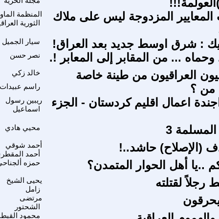
العولمة!!!
مجلة الحرية
 المعايير المزدوجة ليس على ملاك
المنظمة الماوي
الثورية العراقي
نتيك : شرق اوسط جديد بعد العراق!
سيار الجميل
ماه ... من المقابر إلى المعابر !.
نصر حسن
ون العراقيون من طينة خاصة
خالد زكي
من ؟
راسم عبيدات
جندة اعمال اقليم كردستان - الجزء
ريبين رسول
اسماعيل
المسلمة 3
محيي هادي
 (الإصلاح) حاشد..!
أحمد شوقي
أحمد المقطر
 ..يا أهل الحوار المتمدن؟
حمزه ألجناحي
 رجلاً لقتلته
يحيى الشيخ
زامل
حرقون
مرتضى
الشحتور
والهموم العراقية
محمود القبطا