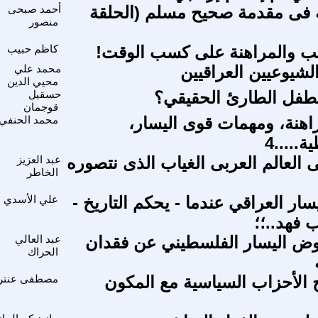
ة فى مقدمة صحيح مسلم (الحلقة
أحمد صبحى
منصور
عب والمراهنة على كسب الوقت!
كاظم حبيب
لشيوعيين العراقيين
محمد علي
محيي الدين
طفل الطارئ الحقيقي؟
حسقيل
قوجمان
راهنة، ومهمات قوى اليسار،
محمد الحنفي
.....4
ى العالم العربى الغياب الذى نتصوره
عبد العزيز
الخاطر
ار العراقي عندما - يحكم التاريخ -
علي الأسدي
 فهد..؛؛
وض اليسار الفلسطيني عن فقدان
عبد العالي
الحراك
 الأحزاب السياسية مع المكون
مصطفى عنتر