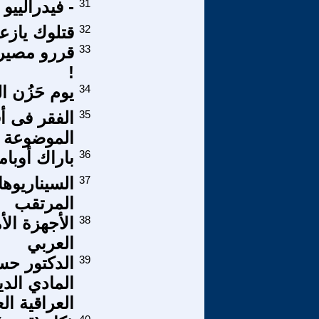
31
- فيدرالييو 
32
قتلوك يازعي
33
قررو مصيرك
!
34
يوم حَزُن ا
35
الفقر فى أف
الموضوعة ل
36
باراك أوباما
37
السيناريوه
المرتقب
38
الأجهزة الأ
العربي
39
المادي الدي
العراقية ال