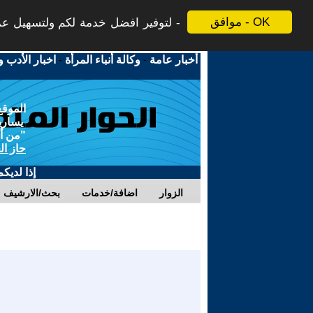
موافق - OK
لتوفير افضل خدمة لكم ولتسهيل عملي
أخبار عامة
-
وكالة أنباء المرأة
-
اخبار الأدب و
الموقع
يسارية
"من أج
حاز ال
إذا لديك
الزوار
اضافة/خدمات
بحث/الارشيف