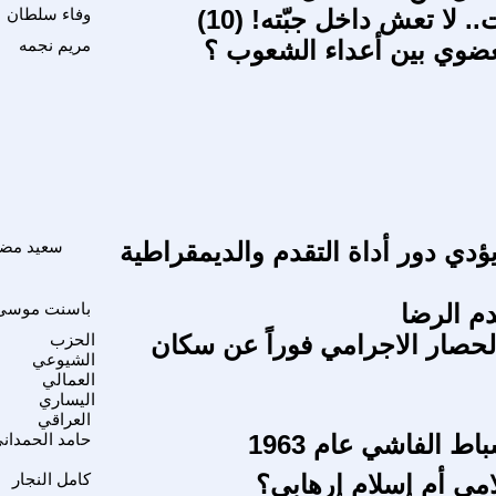
.. لا تعش داخل جبّته! (10)
وفاء سلطان
لعضوي بين أعداء الشعوب ؟
مريم نجمه
يؤدي دور أداة التقدم والديمقراطية
سعيد مضي
م الرضا
باسنت موسى
حصار الاجرامي فوراً عن سكان
الحزب
الشيوعي
العمالي
اليساري
العراقي
حامد الحمدان
مي أم إسلام إرهابي؟
كامل النجار