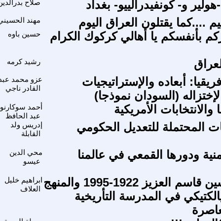
-هولير و- كونفيدرالييو- بغداد
صلاح بدرالدين
م ....كما يقتلون العراق اليوم
مهند الحسيني
م بأنفسكم يا أهالي كركوك الكرام
حسين باوه
لعراق
رشيد كرمه
ريقيا: أبعاده والإستراتيجيات
عزو محمد عبد
القادر ناجي
إختزاله (السودان نموذجا)
 والانتخابات الأمريكية
أحمد سوكارنو
عبد الحافظ
ات المحتملة للتعديل الحكومي
إدريس ولد
القابلة
منية ودورها القمعي في عالمنا
محي الدين
عيسو
الدكتور حسين قاسم العزيز 1922-1995 والمنهج
ابراهيم خليل
العلاف
الكتيكي في المدرسة التأريخية
عاصرة