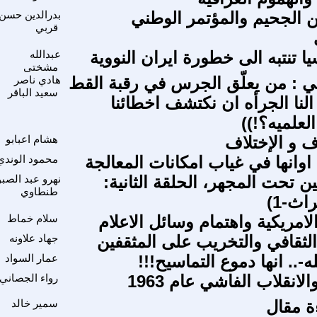
ن الجحيم والمؤتمر الوطني
بدرالدين حسن
قربي
ا تنتبه الى خطورة ايران النووية
عبدالله
مشختى
ني : من يعلّق الجرس في رقبة القط
هادي ناصر
سعيد الباقر
( النا الجرأه ان نكتشف اخطائنا
لعلميه؟!))
ف و الإختلاف
هشام اعبابو
اوانها في غياب امكانات المعالجة
محمود الوندي
ين تحت المجهر، الحلقة الثانية:
نهرو عبد الصبو
طنطاوي
اث-1)
الامريكية واهتمام وسائل الاعلام
سلام خماط
الثقافي والتخريب على المثقفين
جهاد علاونه
لله-.. انها دموع التماسيح!!!
عمار السواد
انقلاب الفاشي عام 1963
رواء الجصاني
ة مقال
سمير خالد