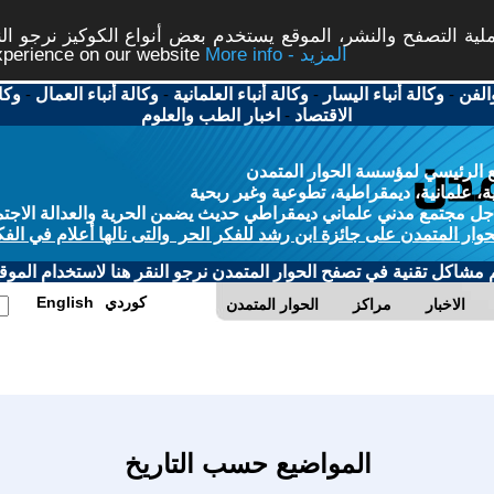
ة التصفح والنشر، الموقع يستخدم بعض أنواع الكوكيز نرجو النق
More info - المزيد
experience on our website
الفن
-
وكالة أنباء اليسار
-
وكالة أنباء العلمانية
-
وكالة أنباء العمال
-
وكا
الاقتصاد
-
اخبار الطب والعلوم
 الرئيسي لمؤسسة الحوار المتمدن
، علمانية، ديمقراطية، تطوعية وغير ربحية
ل مجتمع مدني علماني ديمقراطي حديث يضمن الحرية والعدالة الاجتم
حوار المتمدن على جائزة ابن رشد للفكر الحر والتى نالها أعلام في الفك
م مشاكل تقنية في تصفح الحوار المتمدن نرجو النقر هنا لاستخدام الموقع
كوردي
English
الاخبار
مراكز
الحوار المتمدن
المواضيع حسب التاريخ