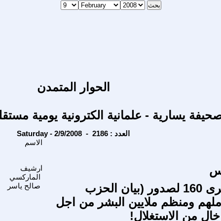
الحوار المتمدن
حيفة يسارية - علمانية الكترونية يومية مستقل
Saturday - 2/9/2008 - العدد : 2186
الاسم
س
ارشيف
الماركسي
المجد للذكرى 160 لصدور (بيان الحزب
صالح ياسر
لهم ومنظم ملايين البشر من اجل
خال من الاستغلال!