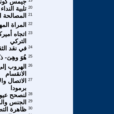
19
جيمس كونو
20
تلبية النداء ف
21
المصالحة ا
22
المراة الم
23
اتجاه أميرك
التركي
24
في نقد الث
25
هُوَ وهِىَ- 
26
الهروب إلى
الانقسام
27
الاتصال وال
برمودا
28
لنصحح عيوبن
29
الجنس والم
30
ظاهرة الت