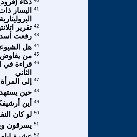
40
ذكاء (قرود)
41
اليسار ذات
البروليتارية
42
تقرير اتلا
43
رفعت أسد وح
44
هل الشيوعي
45
من يفاوض 
46
قراءة في ا
الثاني
47
إلى المرأة 
48
حين يستهدف
49
أين أرشيفكم
50
لو كان النفط
51
يسرقون وي
52
عشرة ايام 