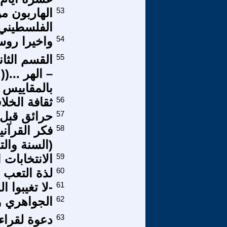
53
الهاربون م
الفلسطيني
54
واخيرا روسي
55
القسم الثا
– الهر ...(
بالمقاييس ا
56
ثقافة الخلا
57
حرائق قبل 
58
فكر القرآني
(السنة والتر
59
الانتخابات 
60
لذة التعب 
61
-لا تغيبوا ا
62
الجواهري وال
63
دعوة لقراء