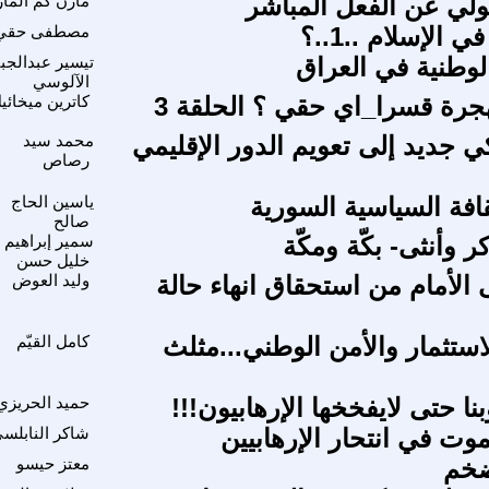
لي عن الفعل المباشر
مازن كم الماز
ي الإسلام ..1..؟
مصطفى حقي
لوطنية في العراق
تيسير عبدالجبا
الآلوسي
هجرة قسرا_اي حقي ؟ الحلقة 3
كاترين ميخائي
ي جديد إلى تعويم الدور الإقليمي
محمد سيد
رصاص
قافة السياسية السورية
ياسين الحاج
صالح
ذكر وأنثى- بكّة ومكّة
سمير إبراهيم
خليل حسن
 الأمام من استحقاق انهاء حالة
وليد العوض
استثمار والأمن الوطني...مثلث
كامل القيّم
ا حتى لايفخخها الإرهابيون!!!
حميد الحريزي
وت في انتحار الإرهابيين
شاكر النابلس
ضخم
معتز حيسو