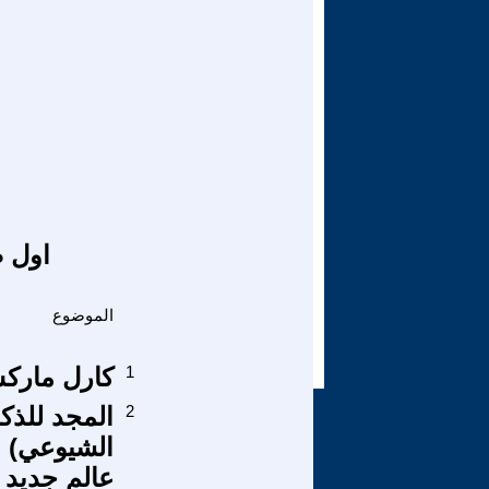
اول ص
الموضوع
1
كارل مارك
2
الشيوعي) م
عالم جديد 