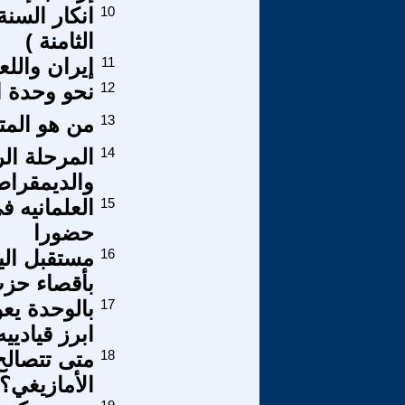
10
انكار السن
الثامنة )
11
إيران والل
12
نحو وحدة ا
13
من هو المت
14
المرحلة ال
والديمقراطية
15
العلمانيه ف
حضورا
16
مستقبل اليس
بأقصاء حزب
17
بالوحدة يع
ابرز قيادييه
18
متى تتصالح
الأمازيغي؟