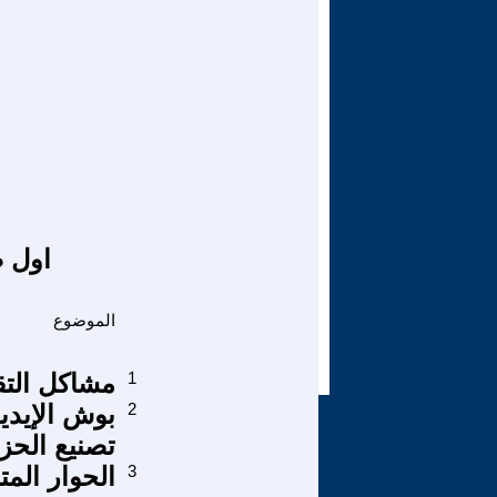
اول ص
الموضوع
1
مشاكل التق
2
بوش الإيدي
تصنيع الحز
3
الحوار ال