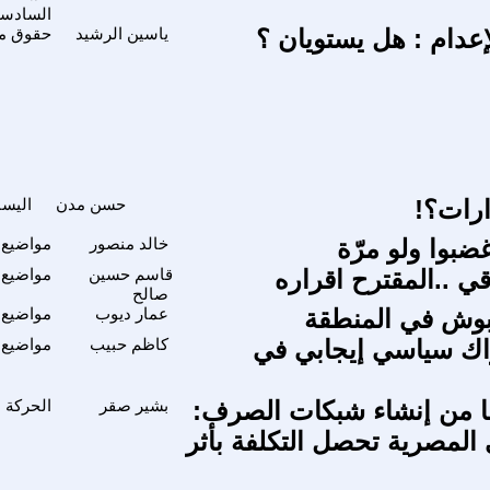
السادسة لتأ
لإعدام : هل يستويان ؟
ياسين الرشيد
حقوق مث
رارات؟!
حسن مدن
اليسا
ضبوا ولو مرّة
خالد منصور
مواضيع 
قي ..المقترح اقراره
قاسم حسين
مواضيع 
صالح
بوش في المنطقة
عمار ديوب
مواضيع 
ك سياسي إيجابي في
كاظم حبيب
مواضيع 
4 عاما من إنشاء شبكات الصرف:
بشير صقر
الحركة ا
 المصرية تحصل التكلفة بأثر