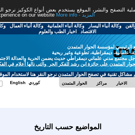
ة التصفح والنشر، الموقع يستخدم بعض أنواع الكوكيز نرجو النق
More info - المزيد
experience on our website
الفن
-
وكالة أنباء اليسار
-
وكالة أنباء العلمانية
-
وكالة أنباء العمال
-
وكا
الاقتصاد
-
اخبار الطب والعلوم
 الرئيسي لمؤسسة الحوار المتمدن
، علمانية، ديمقراطية، تطوعية وغير ربحية
ل مجتمع مدني علماني ديمقراطي حديث يضمن الحرية والعدالة الاجتم
حوار المتمدن على جائزة ابن رشد للفكر الحر والتى نالها أعلام في الفك
م مشاكل تقنية في تصفح الحوار المتمدن نرجو النقر هنا لاستخدام الموقع
كوردي
English
الاخبار
مراكز
الحوار المتمدن
المواضيع حسب التاريخ