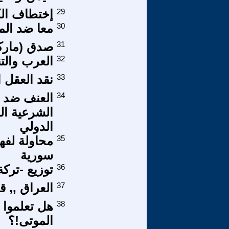
29
إختطاف الك
30
معا ضد ال
31
صدق (مارك
32
العرب والتن
33
نقد العقل ا
34
العنف ضد ال
الشرعية الد
الدولي
35
محاولة لفه
سورية
36
توزيع -تركة
37
العراق ,, ق
38
هل تعلموا 
الموتى!؟