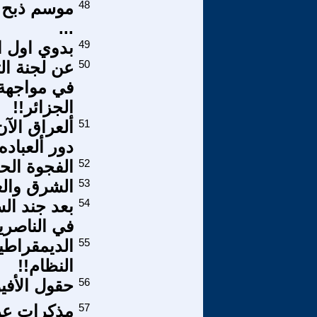
48
موسم ذبح 
...
49
بدوي اول ا
50
عن لجنة ال
في مواجهة 
الجزائر!!
51
ألعراق الآن
دور ألعباده
52
الفجوة الح
53
الشرق والغ
54
بعد جند الس
في الناصرية
55
الديمقراطي
النظام!!
56
حقول الأفي
57
مذكرات عر