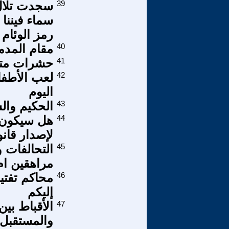
39
سجدت تلال
سماء فيننا 
رمز الوئام 
40
مقام المد
41
حشرات متآ
42
لعب الأطفا
اليوم
43
الحكيم وال
44
هل سيكون م
لإصدار قان
45
التحالفات 
مراهقين ا
46
محاكم تفتي
إليكم
47
الأقباط بي
والمستقبل