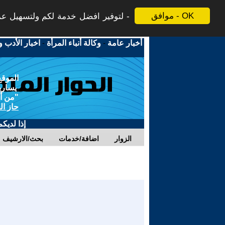
موافق - OK
لتوفير افضل خدمة لكم ولتسهيل عملي
أخبار عامة
-
وكالة أنباء المرأة
-
اخبار الأدب و
الموقع
يسارية
"من أج
حاز ال
إذا لديك
الزوار
اضافة/خدمات
بحث/الارشيف