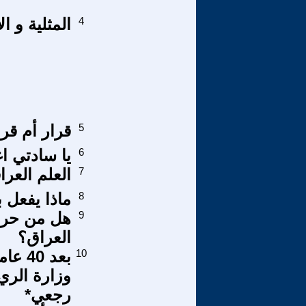
4
المثلية و ا
5
قرار أم ق‮‬
6
يا سادتي اغ
7
العلم العرا
8
ماذا يفعل 
9
هل من حرا
العراق؟
10
بعد 0
وزارة الري
رجعي*