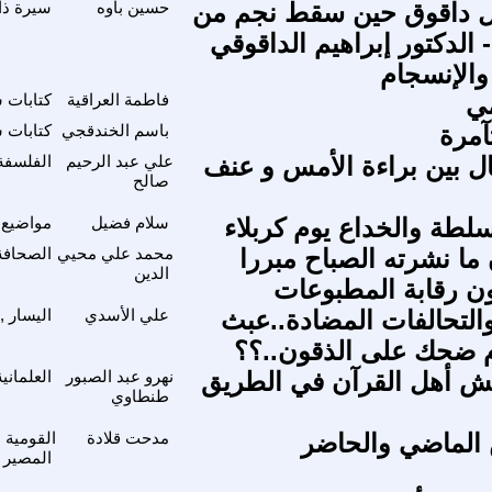
 داقوق حين سقط نجم من
حسين باوه
سيرة ذات
- الدكتور إبراهيم الداقوقي
والإنسجام
مي
فاطمة العراقية
كتابات 
مرة
باسم الخندقجي
كتابات 
ل بين براءة الأمس و عنف
علي عبد الرحيم
الفلسفة 
صالح
سلطة والخداع يوم كربلاء
سلام فضيل
مواضيع 
ا نشرته الصباح مبررا
محمد علي محيي
الصحافة 
الدين
ون رقابة المطبوعات
والتحالفات المضادة..عبث
علي الأسدي
اليسار ,
م ضحك على الذقون..؟؟
ش أهل القرآن في الطريق
نهرو عبد الصبور
العلماني
طنطاوي
ن الماضي والحاضر
مدحت قلادة
القومية 
المصير