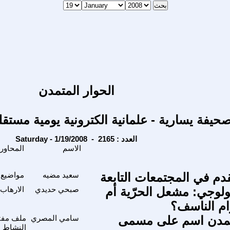
الحوار المتمدن
حيفة يسارية - علمانية الكترونية يومية مستقل
Saturday - 1/19/2008 - العدد : 2165
الاسم
المحاور
دم في المجتمعات التابعة
سعيد مضيه
مواضيع 
ولوجي: مشعل الحرّية أم
صبحي حديدي
الارهاب,
ام الناسف؟
متمدن اسم على مسمى
سامي المصري
ملف مفتو
النشاط ا