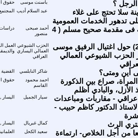
الرجل ؟
باسنت موسى
حقوق الم
نة سلا تحتج على غلاء
عبد السلام أديب
المجتمع
لى تدهور الخدمات العمومية
انكار السنة فى مقدمة صحيح مسلم ( 4
أحمد صبحى
دراسات و
منصور
بيان رقم (2) حول اغتيال الرفيق موسى
الحزب الشيوعي
العمل ال
العمالي اليساري
والديمق
الحزب الشيوعي العمالي
العراقي
عراقي
 أين ومتى؟
شاكر النابلسي
القضية 
لمرأة، صراع بين الذكورة
احمد محمود
حقوق الم
القاسم
ذ الأزل، والبادي أظلم
عراقي - مقاربات ومباعدات
سيار الجميل
اليسار ,
لاستاذ الدكتور كاظم حبيب -
اشرة
تري الرث
كمال غبريال
اليسار ,
عا من أجل الخلاص- ارتماءة
سعيد الكحل
العلماني