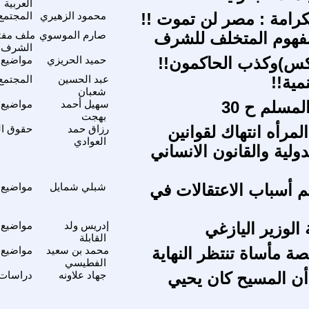
العربية
رامة : مصر لن تموت !!
محمود الزهيري
المجتمع
مفهوم المتخلف للشرف
صارم الموسوي
ملف مفتو
الشرف
س)وكذب الحاكمون!!
حميد الحريزي
مواضيع 
مية!!
عبد الحسين
المجتمع
شعبان
لمسلم ح 30
سهيل أحمد
مواضيع 
بهجت
مرأه انتهاك لقوانين
رزاق حمد
حقوق الم
العوادي
ولية والقانون الانساني
م أسباب الاعتقالات في
شبلي شمايل
مواضيع 
 الوزير اليازغي
إدريس ولد
مواضيع 
القابلة
صة مأساة تنتظر النهاية
محمد بن سعيد
مواضيع 
الفطيسي
أن المسيح كان يحيي
جهاد علاونه
دراسات و