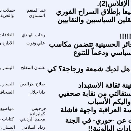
إفلاس(2).
عا بإطلاق السراح الفوري
عبد المنعم
حملات سي
المساوي
والحرية 
قلين السياسيين والنقابيين
!!!
رحاب الهندي
العلاقات
ائر الحسينية تتضمن مكاسب
علي وتوت
الادارة و
سياسي ودعماً للتنوع
 هل لديك شمعة وزجاجة؟ كي
غسان المفلح
اليسار ,
نة ثقافة الاستبداد
صلاح بدرالدين
اليسار ,
تقالتي من نقابة صحفيي
دانا جلال
الصحافة 
اليكم الأسباب
سة العراقية واجهة فاشلة
جرجيس
مواضيع 
كوليزادة
 عن -حوري- في الجنة
محمد الرديني
كتابات 
دات البالونية!!
رداد السلامي
اليسار , 