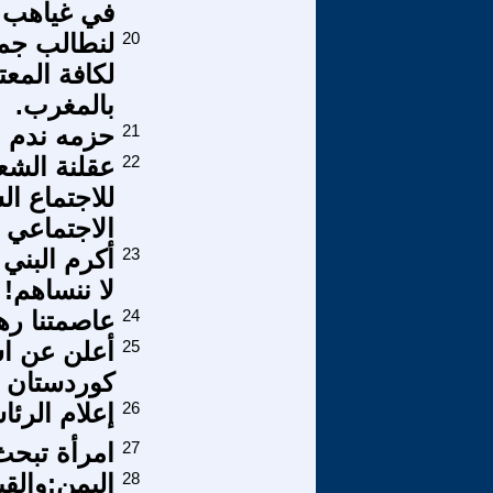
في غياهب ال
20
لنطالب جمي
لكافة المعت
بالمغرب.
21
حزمه ندم !!
22
عقلنة الشع
للاجتماع ال
الاجتماعي
23
أكرم البني
لا ننساهم!
24
عاصمتنا رهي
25
أعلن عن اس
كوردستان و
26
إعلام الرئا
27
امرأة تبحث
28
اليمن:والقيا