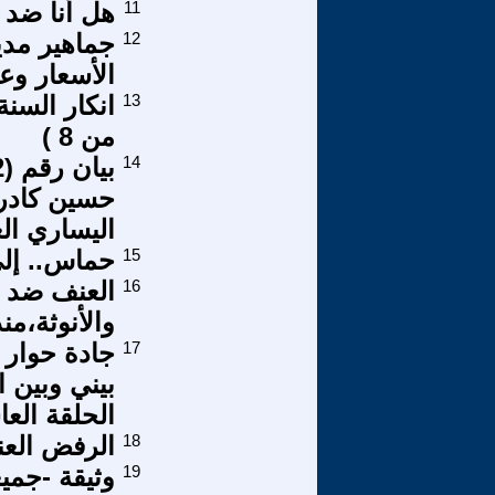
11
هل أنا ضد 
12
جماهير مدي
الأسعار وع
13
من 8 )
14
حسين كادر 
اليساري ال
15
حماس.. إلى
16
العنف ضد ا
والأنوثة،من
17
جادة حوار 
بيني وبين ا
الحلقة الع
18
الرفض العن
19
وثيقة -جمي