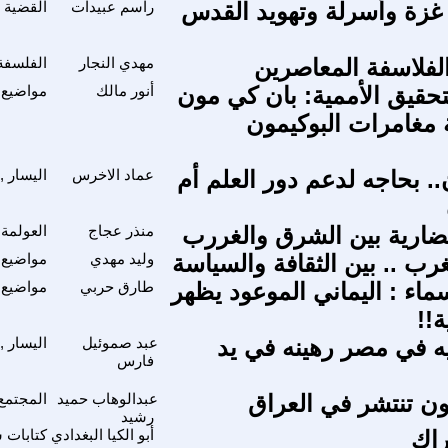
غزة وأسرلة وتهويد القدس
راسم عبيدات
القضية 
لفلاسفة المعاصرين
مهدي النجار
الفلسفة 
تحقيق الأممية: بان كي مون
أنور مالك
مواضيع 
مغامرات البوكيمون
.. بحاجه لدعم دور العلم أم
عماد الاخرس
اليسار ,
ضارية بين الشرق والغررب
منذر عجاج
العولمة 
رب .. بين الثقافة والسياسة
وليد مهدي
مواضيع 
ماء : اليماني الموعود يظهر
طارق حربي
مواضيع 
!!
ه في مصر رهينه في يد
عبد صموئيل
اليسار ,
فارس
ون تنتشر في العراق
عبدالوهاب حميد
المجتمع
رشيد
اك
أبو الكيا البغدادي
كتابات 