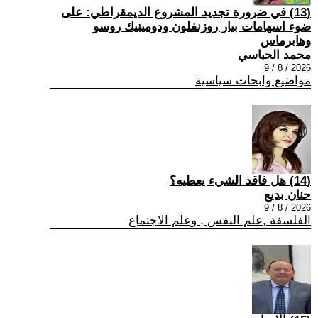
(13) في ضرورة تجديد المشروع الديمقراطي: على
ضوء اسهامات بيار روزنفلون ودومينيك روسو
وهابرماس
محمد الحباسي
2026 / 8 / 9
مواضيع وابحاث سياسية
(14) هل فاقد الشيء يعطيه؟
حنان بديع
2026 / 8 / 9
الفلسفة ,علم النفس , وعلم الاجتماع