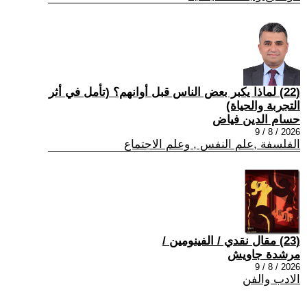
(22) لماذا يكبر بعض الناس قبل أوانهم؟ (تأمل في أثر
التجربة والحياة)
حسام الدين فياض
2026 / 8 / 9
الفلسفة ,علم النفس , وعلم الاجتماع
(23) مقال نقدي / الفينومين /
مرشدة جاويش
2026 / 8 / 9
الادب والفن