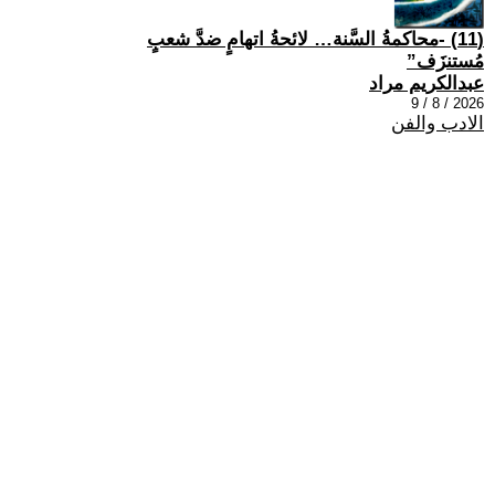
(11) -محاكمةُ السَّنة… لائحةُ اتهامٍ ضدَّ شعبٍ
مُستنزَف”
عبدالكريم مراد
2026 / 8 / 9
الادب والفن