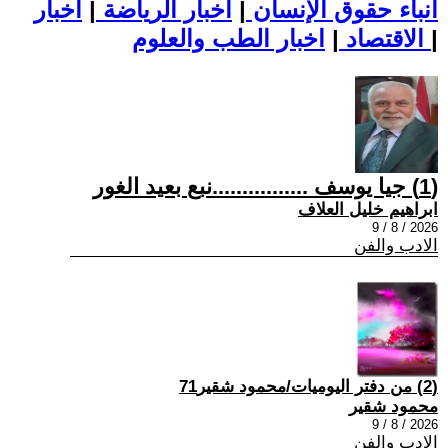
أنباء حقوق الإنسان
|
اخبار الرياضة
|
اخبار
|
اخبار الطب والعلوم
الاقتصاد
|
(1) جيا يوسف ................نبع بعيد الغور
ابراهيم خليل العلاف
2026 / 8 / 9
الادب والفن
(2) من دفتر اليوميات/محمود شقير71
محمود شقير
2026 / 8 / 9
الادب والفن