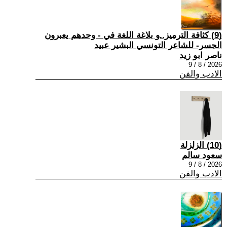
(9) كثافة الترميز..و بلاغة اللغة في - وحدهم يعبرون
الجسر- للشاعر التونسي البشير عبيد
ناصر ابو زيد
2026 / 8 / 9
الادب والفن
(10) الزلزلة
سعود سالم
2026 / 8 / 9
الادب والفن