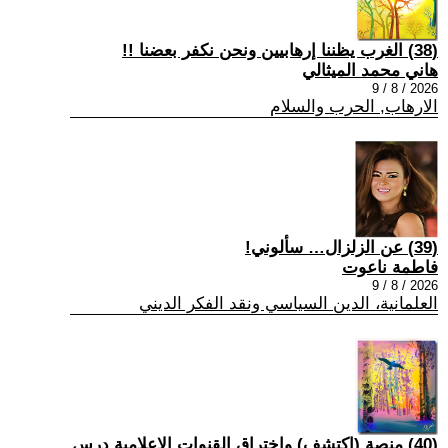
(38) الغرب يظننا إرهابيين ونحن نكفر بعضنا !!
هاني محمد الميثالي
2026 / 8 / 9
الارهاب, الحرب والسلام
(39) عن الزلزال… سألوني!
فاطمة ناعوت
2026 / 8 / 9
العلمانية، الدين السياسي ونقد الفكر الديني
(40) منصة (اكتشف) واختراق القنوات الإعلامية درس