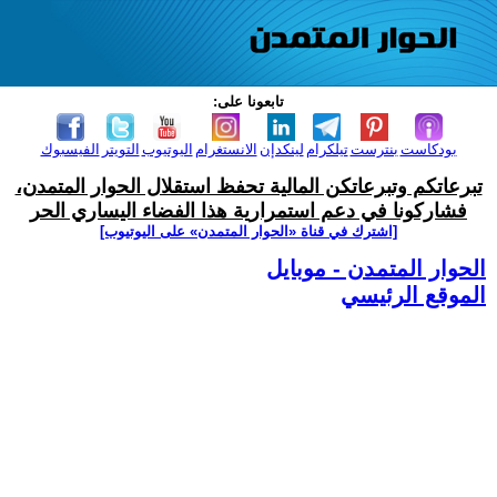
تابعونا على:
بودكاست
بنترست
تيلكرام
لينكدإن
الانستغرام
اليوتيوب
التويتر
الفيسبوك
تبرعاتكم وتبرعاتكن المالية تحفظ استقلال الحوار المتمدن،
فشاركونا في دعم استمرارية هذا الفضاء اليساري الحر
[اشترك في قناة ‫«الحوار المتمدن» على اليوتيوب]
الحوار المتمدن - موبايل
الموقع الرئيسي