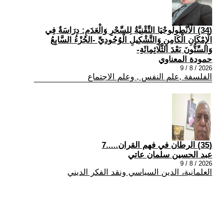
(34) الْأَنْطُولُوجْيَا التِّقْنِيَّةُ لِلسِّحْرِ وَالْعَدَمِ: دِرَاسَةٌ فِي
الْإِمْكَانِ الْكَامِنِ وَالتَّشْكِيلِ الْوُجُودِيِّ -الجُزْءُ السَّابِعُ
وَالسِّتُّونَ بَعْدَ الثَّلَاثِمِائَةِ-
حمودة المعناوي
2026 / 8 / 9
الفلسفة ,علم النفس , وعلم الاجتماع
(35) الرطان في فهم القران.....7
عبد الحسين سلمان عاتي
2026 / 8 / 9
العلمانية، الدين السياسي ونقد الفكر الديني