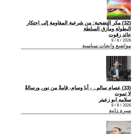
(32) مكر التضحية: من شرعية المقاومة إلى احتكار
البطولة ومأزق السلطة
عائد زقوت
2026 / 8 / 9
مواضيع وابحاث سياسية
(33) عصام سالم.. - أبا وسام- قامةٌ من نور، ورسالةٌ
لا تموت
سلامه ابو زعيتر
2026 / 8 / 9
سيرة ذاتية