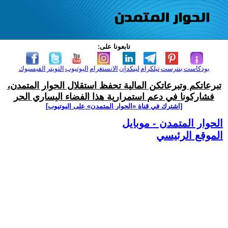
تابعونا على:
بودكاست
بنترست
تيلكرام
لينكدإن
الانستغرام
اليوتيوب
التويتر
الفيسبوك
تبرعاتكم وتبرعاتكن المالية تحفظ استقلال الحوار المتمدن،
فشاركونا في دعم استمرارية هذا الفضاء اليساري الحر
[اشترك في قناة ‫«الحوار المتمدن» على اليوتيوب]
الحوار المتمدن - موبايل
الموقع الرئيسي