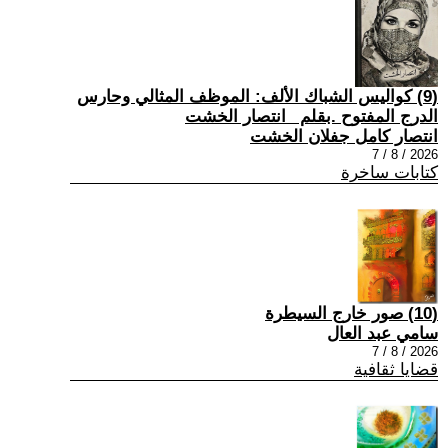
(9) كواليس الشباك الألف: الموظف المثالي وحارس
الدرج المفتوح .بقلم _انتصار الخشت
انتصار كامل جفلان الخشت
2026 / 8 / 7
كتابات ساخرة
(10) صور خارج السيطرة
سامي عبد العال
2026 / 8 / 7
قضايا ثقافية