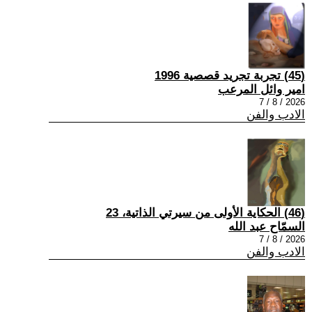
(45) تجربة تجريد قصصية 1996
امير وائل المرعب
2026 / 8 / 7
الادب والفن
(46) الحكاية الأولى من سيرتي الذاتية، 23
السمّاح عبد الله
2026 / 8 / 7
الادب والفن