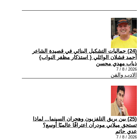
(24) جماليات التشكيل البنائي في قصيدة الشاعر
أحمد فشلان الوائلي { استذكار مظفر النواب}
ذياب مهدي محسن
2026 / 8 / 7
الادب والفن
(25) بين بريق التلفزيون وهجران السينما... لماذا
تستحق ميلاني مودران اعترافًا عالميًا أوسع؟
عدي حاتم
2026 / 8 / 7