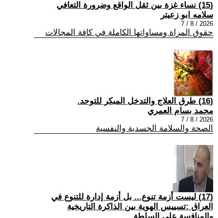
(15) نساء غزة بين ثقل الواقع وضرورة التعافي
سلامه ابو زعيتر
2026 / 8 / 7
حقوق المراة ومساواتها الكاملة في كافة المجالات
(16) طرق العلاج والتدخل المبكر للتوحد.
محمد بسام العمري
2026 / 8 / 7
الصحة والسلامة الجسدية والنفسية
(17) ليست أزمة تنوع... بل أزمة إدارة للتنوع في
العراق :تسييس الهوية بين الذاكرة التاريخية
والمنافسة على السلطة