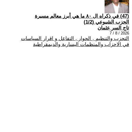
(47) في ذكراه ال ٨٠ ما هي أبرز معالم مسيرة
الحزب الشيوعي (1/2)
تاج السر عثمان
2026 / 8 / 7
التحزب والتنظيم , الحوار , التفاعل و اقرار السياسات
في الاحزاب والمنظمات اليسارية والديمقراطية