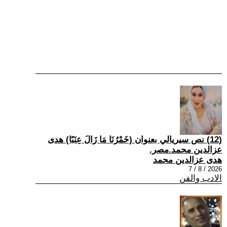
(12) نص سيريالي بعنوان (خَمْرُنَا مَا زَالَ عِنَبًا) هدى
عزالدين محمد.مصر.
هدى عزالدين محمد
2026 / 8 / 7
الادب والفن