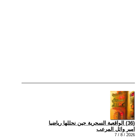
(36) الواقعية السحرية حين نحللها رياضيا
امير وائل المرعب
2026 / 8 / 7