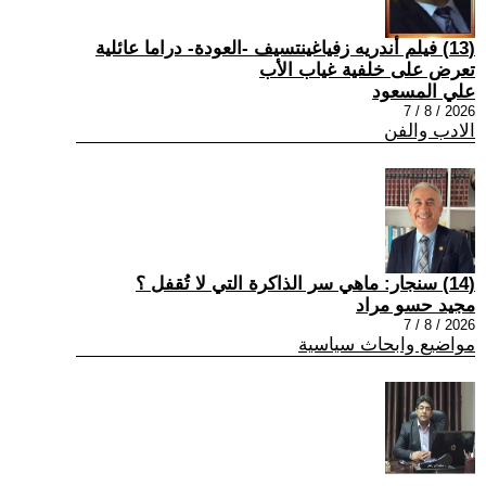
(13) فيلم أندريه زفياغينتسيف -العودة- دراما عائلية
تعرض على خلفية غياب الأب
علي المسعود
2026 / 8 / 7
الادب والفن
(14) سنجار: ماهي سر الذاكرة التي لا تُقفل ؟
مجيد حسو مراد
2026 / 8 / 7
مواضيع وابحاث سياسية