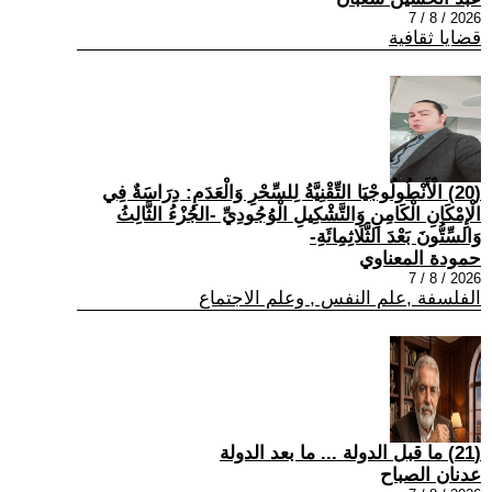
2026 / 8 / 7
قضايا ثقافية
(20) الْأَنْطُولُوجْيَا التِّقْنِيَّةُ لِلسِّحْرِ وَالْعَدَمِ: دِرَاسَةٌ فِي
الْإِمْكَانِ الْكَامِنِ وَالتَّشْكِيلِ الْوُجُودِيِّ -الجُزْءُ الثَّالِثُ
وَالسِّتُّونَ بَعْدَ الثَّلَاثِمِائَةِ-
حمودة المعناوي
2026 / 8 / 7
الفلسفة ,علم النفس , وعلم الاجتماع
(21) ما قبل الدولة ... ما بعد الدولة
عدنان الصباح