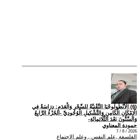
(6) الْأَنْطُولُوجْيَا التِّقْنِيَّةُ لِلسِّحْرِ وَالْعَدَمِ: دِرَاسَةٌ فِي
الْإِمْكَانِ الْكَامِنِ وَالتَّشْكِيلِ الْوُجُودِيِّ -الجُزْءُ الرَّابِعُ
وَالسِّتُّونَ بَعْدَ الثَّلَاثِمِائَةِ-
حمودة المعناوي
2026 / 8 / 7
الفلسفة ,علم النفس , وعلم الاجتماع