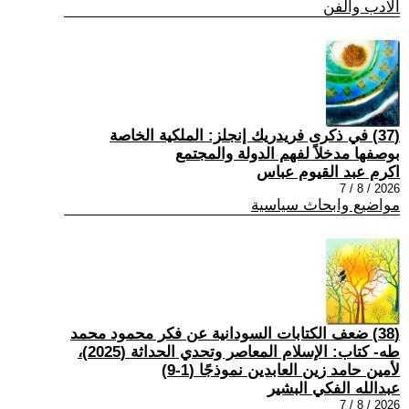
الادب والفن
(37) في ذكرى فريدريك إنجلز: الملكية الخاصة
بوصفها مدخلاً لفهم الدولة والمجتمع
اكرم عبد القيوم عباس
2026 / 8 / 7
مواضيع وابحاث سياسية
(38) ضعف الكتابات السودانية عن فكر محمود محمد
طه- كتاب: الإسلام المعاصر وتحدي الحداثة (2025)،
لأمين حامد زين العابدين نموذجًا (1-9)
عبدالله الفكي البشير
2026 / 8 / 7