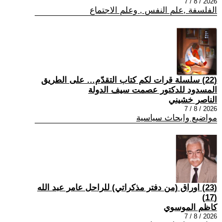
2026 / 8 / 7
الفلسفة ,علم النفس , وعلم الاجتماع
(22) سلسلة قرات لكم كتاب التقدّم… على الطريق
المسدود للدكتور عصمت سيف الدولة
الناصر خشيني
2026 / 8 / 7
مواضيع وابحاث سياسية
(23) اوراق (من دفتر مذكراتي) للراحل عامر عبد الله
(17)
كاظم الموسوي
2026 / 8 / 7