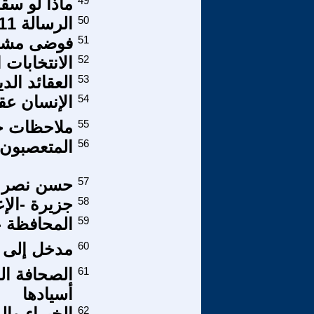
49
ماذا لو سق
50
الرسالة 11 من فوق الانقاض
51
فوضى مشرو
52
الانتخابات
53
العقائد الد
54
الإنسان عق
55
ملاحظات حو
56
المتعصبون 
57
حسن نصر ا
58
جزيرة -الإعل
59
المحافظة ع
60
مدخل إلى م
61
الصحافة ال
أسيادها
62
الخبراء وال