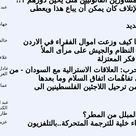
لإتلاف كان يمكن أن يباع هذا ويعطى
عبد 
يد
جهاد
ا كيف وزعت اموال الفقراء في الاردن
خالد
لنظام والجيش على مرأى الملأ
فكر المعتزلة
علاء
رب: العلاقات الاسترالية مع السودان - من
عادل 
العز
تفاهُمات اتفاق السلام وما بعدها
من ترحيل اللاجئين الفلسطينين الى
عماد
عبد 
الكن
لمبلل من المطر؟
طار
ء خلية للترجمة المتحركة..بالتلفزيون
عزيز