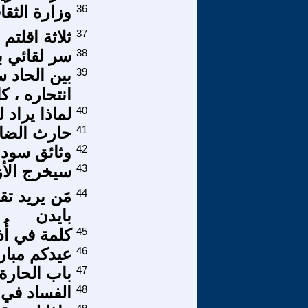
36
وزارة الثق
37
ثلاثة اقلتم
38
سر لقائي 
39
بين الحاد 
انتحاره ، 
40
لماذا يراد 
41
حارث الضا
42
وثائق سودا
43
سيخرج الأز
44
مَن يريد تق
بايدن
45
كلمة في أُ
46
عيدكم مبارك
47
باب الحارة 
48
الفساد في ا