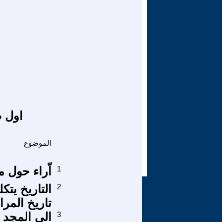
اول ص
الموضوع
1
اّراء حول 
2
تاريخ المرا
3
الى المجد د