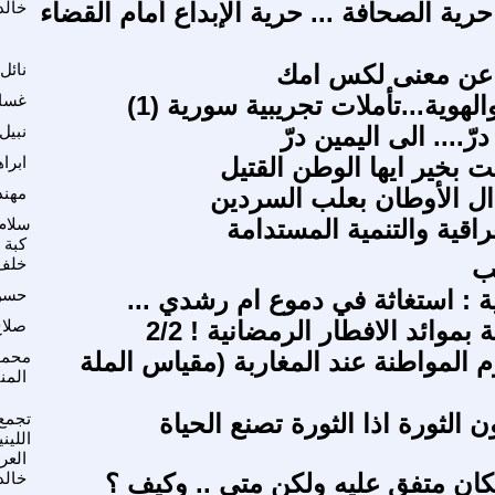
رية الصحافة ... حرية الإبداع أمام القضاء
خالد
عن معنى لكس امك
نائل
لهوية...تأملات تجريبية سورية (1)
غسان
رّ.... الى اليمين درّ
نبيل
 بخير ايها الوطن القتيل
ابرا
ل الأوطان بعلب السردين
مهند
راقية والتنمية المستدامة
سلام
كبة
جب
خلف
ية : استغاثة في دموع ام رشدي ...
حسن 
موائد الافطار الرمضانية ! 2/2
صلاح
 المواطنة عند المغاربة (مقياس الملة
محمد
المن
 الثورة اذا الثورة تصنع الحياة
تجمع
اللين
العر
كان متفق عليه ولكن متى .. وكيف ؟
خالد