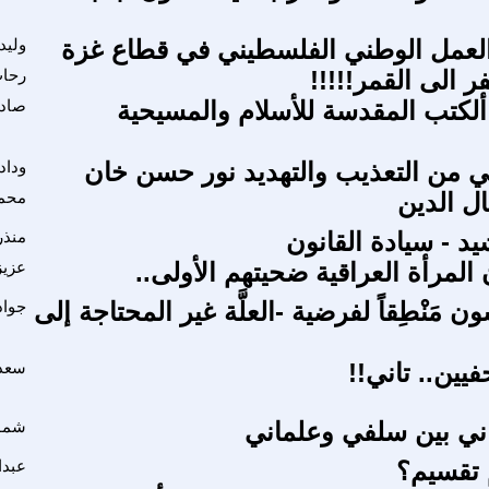
 العمل الوطني الفلسطيني في قطاع غزة
وليد
ر الى القمر!!!!!
رحاب
ألكتب المقدسة للأسلام والمسيحية
صاد
اجي من التعذيب والتهديد نور حسن خان
وداد
ال الدين
محمو
د - سيادة القانون
منذر
المرأة العراقية ضحيتهم الأولى..
عزيز
ن مَنْطِقاً لفرضية -العلَّة غير المحتاجة إلى
جواد
ين.. تاني!!
سعد
ني بين سلفي وعلماني
شمو
م تقسيم؟
عبدا