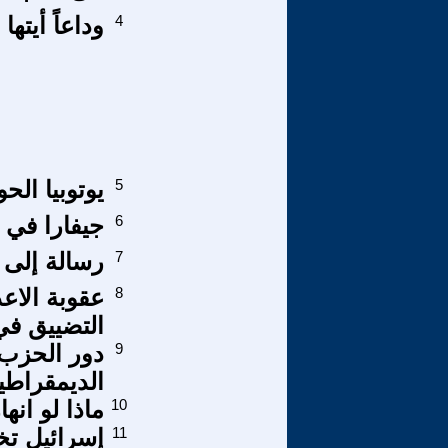
4
وداعاً أيته
5
يوتوبيا الح
6
جيفارا في 
7
رسالة إلى ل
8
عقوبة الاعد
التضييق في
9
دور الحزب 
الديمقراطية في
10
ماذا لو انه
11
إسرائيل ت