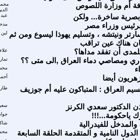
افة أم وزارة اللصوص
محمد
الدي
 بصرية ساخرة... ولكن
عبد 
برئيس وزراء مصر
مدحت
سارتر ونيتشه ، وتسليم يهوذا ليسوع ومن ثم
لين 
كان هناك عين تراقب
للمدى أن تفقد مداها؟
علاء
ري ومصاصي دماء العراق ,الى متى ؟؟
تمار
ء
محس
هريون أيضا
أحمد
سيم العراق : المتباكون عليه أم جوزيف
طار
ذن الدكتور سعدي الكرنز
سعي
 ياحكومة...!!!
جواد
والمدخل للفيدرالية
شاكر
لدول النامية و المتقدمة الحلقة السابعة
محم