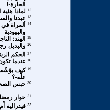
الحارة-!
12
لماذا هئية
13
عيدنا والسف
14
ألمراة في 
واليهودية
15
الهند: الن
16
والبديل رج
17
الحكم الرشي
18
عندما تكون 
19
كيف يؤسِّسو
علَّة-؟
20
حبس الصحفي
21
حوار رمضا
22
فيدرالية أَ