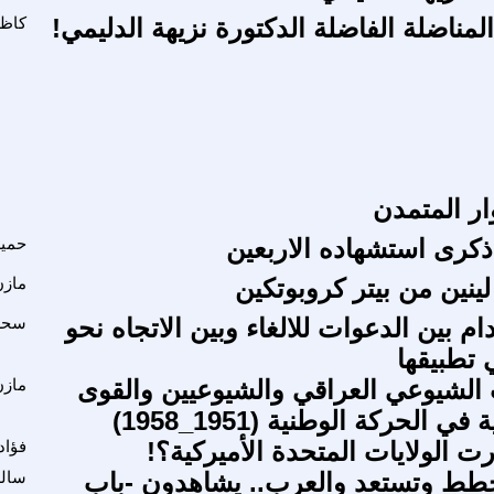
ا المناضلة الفاضلة الدكتورة نزيهة الدليمي!
كاظ
وار المتمدن
ذكرى استشهاده الاربعين
حميد
ينين من بيتر كروبوتكين
مازن
ام بين الدعوات للالغاء وبين الاتجاه نحو
سحر 
 تطبيقها
الشيوعي العراقي والشيوعيين والقوى
ماز
 الحركة الوطنية (1951_1958)
ارت الولايات المتحدة الأميركية؟!
فؤاد
خطط وتستعد والعرب.. يشاهدون -باب
سالم