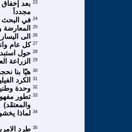
23
بعد إخفاق ح
مجدداَ
24
في البحث 
25
المعارضة وا
26
الى اليسار د
27
كل عام وانت
28
حول استبدا
29
الزراعة الع
30
هيّا بنا نح
31
الكرد الفيل
32
وحدة وطنية ب
33
تطور مفهوم
والمعتقَد)
34
لماذا يخشون
35
طرد الامري