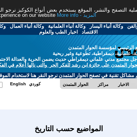
ة التصفح والنشر، الموقع يستخدم بعض أنواع الكوكيز نرجو النق
More info - المزيد
experience on our website
الفن
-
وكالة أنباء اليسار
-
وكالة أنباء العلمانية
-
وكالة أنباء العمال
-
وكا
الاقتصاد
-
اخبار الطب والعلوم
 الرئيسي لمؤسسة الحوار المتمدن
، علمانية، ديمقراطية، تطوعية وغير ربحية
ل مجتمع مدني علماني ديمقراطي حديث يضمن الحرية والعدالة الاجتم
حوار المتمدن على جائزة ابن رشد للفكر الحر والتى نالها أعلام في الفك
م مشاكل تقنية في تصفح الحوار المتمدن نرجو النقر هنا لاستخدام الموقع
كوردي
English
الاخبار
مراكز
الحوار المتمدن
المواضيع حسب التاريخ