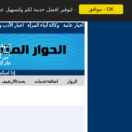
موافق - OK
لتوفير افضل خدمة لكم ولتسهيل عملي
أخبار عامة
-
وكالة أنباء المرأة
-
اخبار الأدب و
الموقع
يسارية
"من أج
حاز ال
إذا لديك
الزوار
اضافة/خدمات
بحث/الارشيف