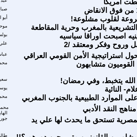
طت امريكا
عبد 
صباح
عة لقلوب مشلوعة!
أبو ا
 التشريعية بالمغرب وحرية المقاطعة
موح
ينيه اصبحت اوراقا سياسيه
بول
ل وروح وفكر ومعتقد /2
علي 
ل استراتيجية الأمن القومي العراقي
عباس
القوميون متشابهون
محمو
لله يتخبط، وفي رمضان!
سعيد
ام- النائية
يوس
لى الموارد الطبيعية بالجنوب المغربي
محمد
ناهج النقد الأدبي
محمو
الها
مصرية تستحق ما يحدث لها علي يد
جور
مشاورين القانونيين متى يحين دورهم ؟!!
طالب