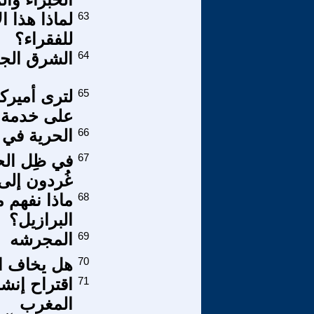
63
لماذا هذا ا
للفقراء؟
64
الشرق الجد
65
لترى أميرك
على خدمة ا
66
الحرية في 
67
في ظِل الح
غُردون إلى 
68
ماذا نفهم 
البرازيل؟
69
المجرشه
70
هل يخاف ا
71
اقتراح إنشا
المغرب