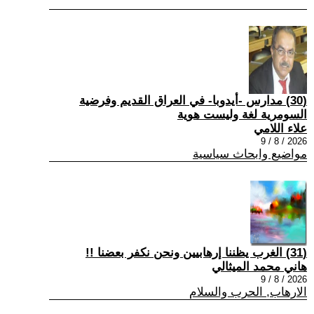
(30) مدارس -أيدوبا- في العراق القديم وفرضية
السومرية لغة وليست هوية
علاء اللامي
2026 / 8 / 9
مواضيع وابحاث سياسية
(31) الغرب يظننا إرهابيين ونحن نكفر بعضنا !!
هاني محمد الميثالي
2026 / 8 / 9
الارهاب, الحرب والسلام