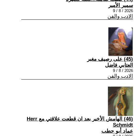
سمير الأمير
2026 / 8 / 9
الادب والفن
(45) على رصيف مغبر
العتابي فاضل
2026 / 8 / 9
الادب والفن
(46) الهامش الأخير بعد ان قطعت علاقتي مع Herr
Schmidt
عماد أبو حطب