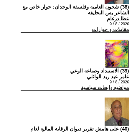
(38) شجون العامية وفلسفة الوجدان: حوار خاص مع
الشاعر يس النحايفة
عطا درغام
2026 / 8 / 9
مقابلات و حوارات
(39) الاستبداد وصناعة الوعي
عامر عبد زيد الوائلي
2026 / 8 / 9
مواضيع وابحاث سياسية
(40) على هامش تقرير ديوان الرقابة المالية لعام