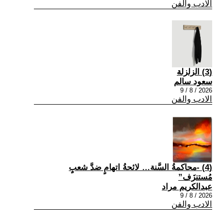
الادب والفن
(3) الزلزلة
سعود سالم
2026 / 8 / 9
الادب والفن
(4) -محاكمةُ السَّنة… لائحةُ اتهامٍ ضدَّ شعبٍ
مُستنزَف”
عبدالكريم مراد
2026 / 8 / 9
الادب والفن