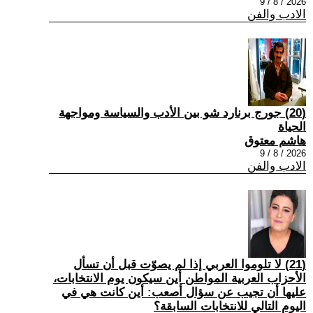
2026 / 8 / 9
الادب والفن
(20) جورج برنارد شو بين الأدب والسياسة ومواجهة
الحياة
هاشم معتوق
2026 / 8 / 9
الادب والفن
(21) لا تلوموا العربي إذا لم يصوّت قبل أن تسأل
الأحزاب العربية المواطن أين سيكون يوم الانتخابات،
عليها أن تجيب عن سؤال أصعب: أين كانت هي في
اليوم التالي للانتخابات السابقة؟