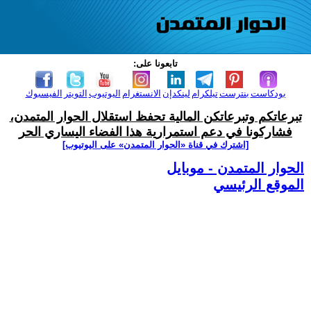
تابعونا على:
بودكاست
بنترست
تيلكرام
لينكدإن
الانستغرام
اليوتيوب
التويتر
الفيسبوك
تبرعاتكم وتبرعاتكن المالية تحفظ استقلال الحوار المتمدن،
فشاركونا في دعم استمرارية هذا الفضاء اليساري الحر
[اشترك في قناة ‫«الحوار المتمدن» على اليوتيوب]
الحوار المتمدن - موبايل
الموقع الرئيسي