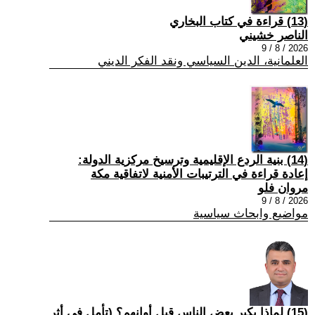
(13) قراءة في كتاب البخاري
الناصر خشيني
2026 / 8 / 9
العلمانية، الدين السياسي ونقد الفكر الديني
(14) بنية الردع الإقليمية وترسيخ مركزية الدولة:
إعادة قراءة في الترتيبات الأمنية لاتفاقية مكة
مروان فلو
2026 / 8 / 9
مواضيع وابحاث سياسية
(15) لماذا يكبر بعض الناس قبل أوانهم؟ (تأمل في أثر