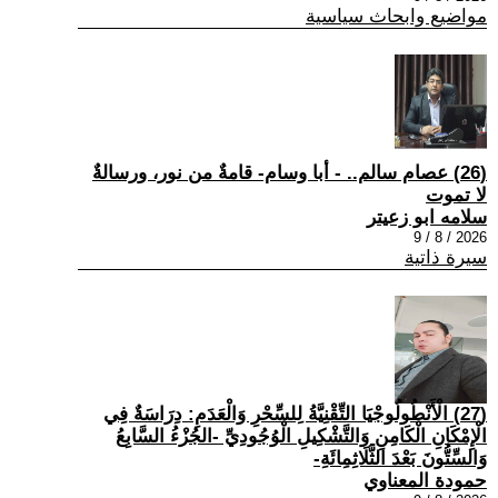
مواضيع وابحاث سياسية
(26) عصام سالم.. - أبا وسام- قامةٌ من نور، ورسالةٌ
لا تموت
سلامه ابو زعيتر
2026 / 8 / 9
سيرة ذاتية
(27) الْأَنْطُولُوجْيَا التِّقْنِيَّةُ لِلسِّحْرِ وَالْعَدَمِ: دِرَاسَةٌ فِي
الْإِمْكَانِ الْكَامِنِ وَالتَّشْكِيلِ الْوُجُودِيِّ -الجُزْءُ السَّابِعُ
وَالسِّتُّونَ بَعْدَ الثَّلَاثِمِائَةِ-
حمودة المعناوي