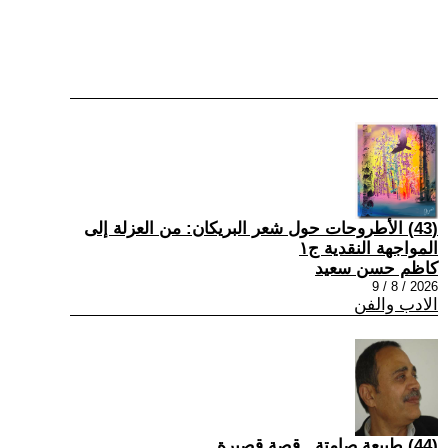
(43) الأطروحات حول شعر البريكان: من العزلة إلى
المواجهة النقدية ج١
كاظم حسن سعيد
2026 / 8 / 9
الادب والفن
(44) طبيعة صامتة...قصة قصيرة