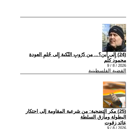
(24) إِلى أين؟... من دُرُوبِ النّكبة إِلى حُلمِ العودة
محمود كلّم
2026 / 8 / 9
القضية الفلسطينية
(25) مكر التضحية: من شرعية المقاومة إلى احتكار
البطولة ومأزق السلطة
عائد زقوت
2026 / 8 / 9