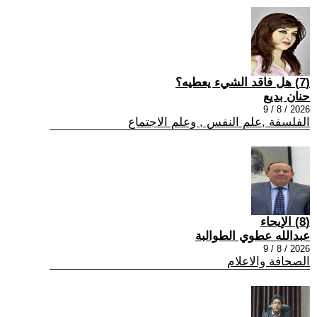
(7) هل فاقد الشيء يعطيه؟
حنان بديع
2026 / 8 / 9
الفلسفة ,علم النفس , وعلم الاجتماع
(8) الإيحاء
عبدالله عطوي الطوالبة
2026 / 8 / 9
الصحافة والاعلام