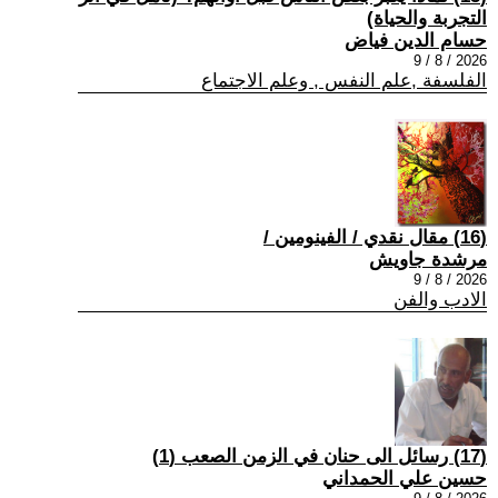
التجربة والحياة)
حسام الدين فياض
2026 / 8 / 9
الفلسفة ,علم النفس , وعلم الاجتماع
(16) مقال نقدي / الفينومين /
مرشدة جاويش
2026 / 8 / 9
الادب والفن
(17) رسائل الى حنان في الزمن الصعب (1)
حسين علي الحمداني