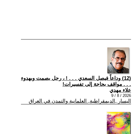
(12) وداعاً فيصل السعدي . . . ! ، رحل بصمت وبهدوء
. . . مواقف بحاجة إلى تفسيرات!
علاء مهدي
2026 / 8 / 9
اليسار ,الديمقراطية, العلمانية والتمدن في العراق