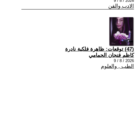
2026 / 8 / 9
الادب والفن
(47) توقعات: ظاهرة فلكية نادرة
كاظم فنجان الحمامي
2026 / 8 / 9
الطب , والعلوم