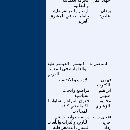
جهاد عقل
الحركة العمالية
والنقابية
برهان
اليسار , الديمقراطية
غليون
والعلمانية في المشرق
العربي
المناضل-ة
اليسار , الديمقراطية
والعلمانية في المغرب
العربي
فهمي
الادارة و الاقتصاد
الكتوت
ابراهيم
مواضيع وابحاث
سبتي
سياسية
محمود
حقوق المراة ومساواتها
الزهيري
الكاملة في كافة
المجالات
فتحى سيد
دراسات وابحاث في
فرج
التاريخ والتراث واللغات
رداد
اليسار , الديمقراطية