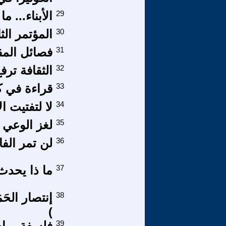
29
الأبناء... م
30
المؤتمر الثاني 
31
فصائل المق
32
الثقافة تر
33
قراءة في ك
34
لا لتفتيت ا
35
لغز الوعي (1
36
لن تمر الفاش
37
ما ذا يحدث 
38
إنتصار الحَ
)
39
فلسفة .. اج