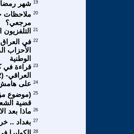
19
شهر رمضان.. 
20
ملاحظات حو
مرجعي؟
21
التلفزيون ا
22
في العراق 
الأحزاب الد
الوطنية
23
قراءة في ك
العراقي- (12)
24
على هامش 
25
(موضوع مؤجل
قضية الشع
26
ماذا بعد ال
27
بغداد .. خ
28
الكوليرا في