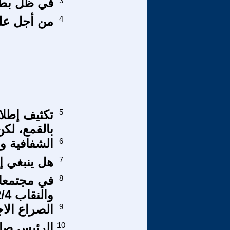
3
في ظل بطش 
4
من أجل علم
5
تكثيف إطلاق
بالقمع، لكن
6
الشفافية وا
7
هل ينبغي إ
8
في مجتمعات
والنقاب 2/4
9
الصراع الا
10
الرئيس صالح