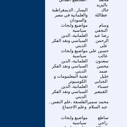
باليزيد
جاك
اليسار , الديمقراطية
عطاللة
والعلمانية في مصر
والسودان
وسام
مواضيع وابحاث
النجفي
سياسية
رضا عبد
العلمانية، الدين
الرحمن
السياسي ونقد الفكر
على
الديني
حسين علي
مواضيع وابحاث
غالب
سياسية
سعدون
العلمانية، الدين
محسن
السياسي ونقد الفكر
ضمد
الديني
خليل
تقنية المعلمومات و
الجنابي
الكومبيوتر
حسناء
العلمانية، الدين
القنيعير
السياسي ونقد الفكر
الديني
محمد سمير
الفلسفة ,علم النفس ,
عبد السلام
وعلم الاجتماع
ساطع
مواضيع وابحاث
راجي
سياسية