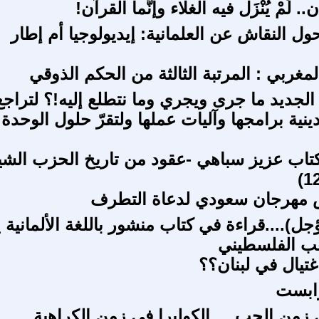
لَمْ يُنْزَل فيه الغلاء وإنَّما القرآن!
ل النقاش عن العلمانية: إيديولوجيا أم إطار
لمغربي : المرتبة الثالثة من الحكم الذوقي
الجديد ما جرى ويجري وما نتطلع إليه!؟ لتراجع
ينية برامجها وآليات عملها ولتقرّ حلول الوحدة
تاب عزيز سباهي -عقود من تاريخ الحزب الش
مهرجان سعودي لدعاة التطرف
)....قراءة في كتاب منشور باللغة الألمانية ي
ب الفلسطيني
اغتيال في لبنان؟؟
رابست
 زمن الحب ....الكوليرا في زمن الكراهية