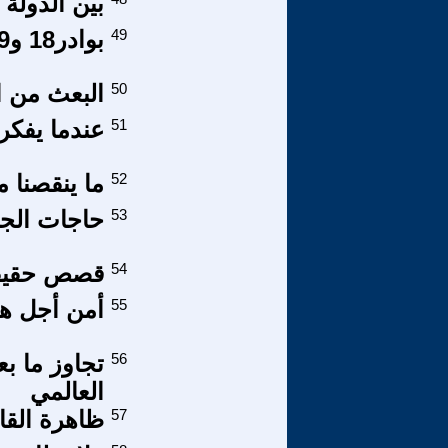
بين الدولة 
49
بوادر18 و19 يناير جديدة تلوح بالافق بمصر
50
البعث من ال
51
عندما يفكر 
52
ما ينقصنا 
53
حاجات الج
54
قصص حقيقية
55
أمن أجل هذ
56
تجاوز ما بع
العالمي
57
ظاهرة القا