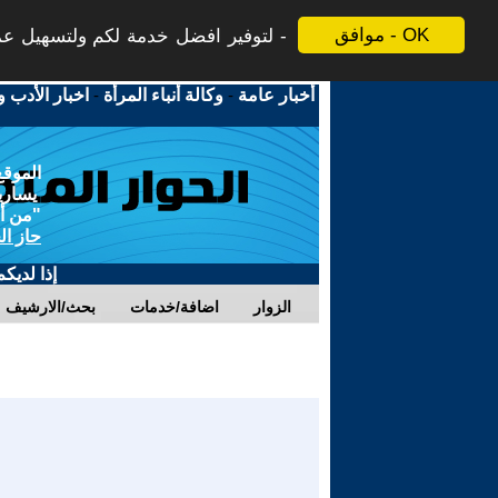
موافق - OK
لتوفير افضل خدمة لكم ولتسهيل عملي
أخبار عامة
-
وكالة أنباء المرأة
-
اخبار الأدب و
الموقع
يسارية
"من أج
حاز ال
إذا لديك
الزوار
اضافة/خدمات
بحث/الارشيف