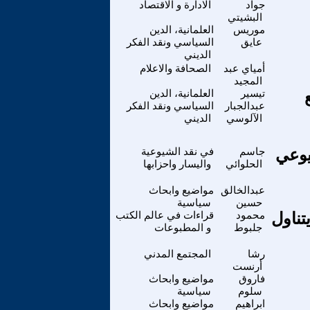
جواد
الادارة و الاقتصاد
البشيتي
موريس
العلمانية، الدين
عايق
السياسي ونقد الفكر
الديني
أمياي عبد
الصحافة والاعلام
المجيد
تيسير
العلمانية، الدين
عبدالجبار
السياسي ونقد الفكر
الآلوسي
الديني
يوعي
جاسم
في نقد الشيوعية
الحلوائي
واليسار واحزابها
عبدالخالق
مواضيع وابحاث
حسين
سياسية
تناول
محمود
قراءات في عالم الكتب
جلبوط
و المطبوعات
رشا
المجتمع المدني
أرنست
فاروق
مواضيع وابحاث
سلوم
سياسية
ابراهيم
مواضيع وابحاث