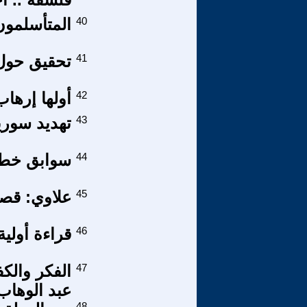
40
المتأسلمون
41
تحقيق حول 
42
أولها إرهاب
43
تهديد سوريا
44
سوابق خطير
45
علاوي: قصة
46
قراءة أولية 
47
الفكر والك
عبد الوهاب
48