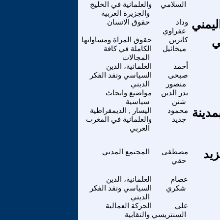
السلامي
والعلمانية في الخليج
والجزيرة العربية
ليمني
وداد
حقوق الانسان
عقراوي
كاترين
حقوق المراة ومساواتها
ميخائيل
الكاملة في كافة
المجالات
أحمد
العلمانية، الدين
صبحى
السياسي ونقد الفكر
منصور
الديني
بدر الدين
مواضيع وابحاث
شنن
سياسية
ر من 2000 مواطن بمدينة
محمود
اليسار , الديمقراطية
جديد
والعلمانية في المغرب
العربي
زيد
مصطفى
المجتمع المدني
حقي
عصام
العلمانية، الدين
شكري
السياسي ونقد الفكر
الديني
علي
الحركة العمالية
السنتريسي
والنقابية