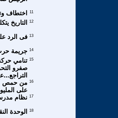
11
اختطاف وتع
12
التاريخ يتكلم الحلقة 116 تجمع
13
فى الرد عل
14
جريمة حرب
15
صفرو التحر
التراجع...
16
من حمص أيض
على المليون
17
نظام مدرس
18
الوحدة النق