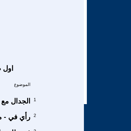
اول ص
الموضوع
1
الجدال مع ا
2
رأي في - م