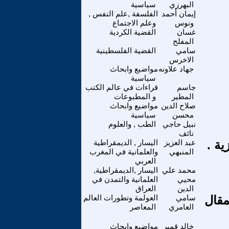
البهرزي
سياسية
إيمان أحمد
الفلسفة ,علم النفس ,
ونوس
وعلم الاجتماع
غسان
القضية الكردية
المفلح
سامي
القضية الفلسطينية
الاخرس
جهاد علاونه
مواضيع وابحاث
سياسية
جاسم
قراءات في عالم الكتب
المطير
و المطبوعات
صلاح الدين
مواضيع وابحاث
محسن
سياسية
نبيل حاجي
الطب , والعلوم
نائف
ية .
عبد العزيز
اليسار , الديمقراطية
المنبهي
والعلمانية في المغرب
العربي
محمد علي
اليسار ,الديمقراطية,
محيي
العلمانية والتمدن في
الدين
العراق
مقال
سامي
العولمة وتطورات العالم
العامري
المعاصر
خالد قمبر
مواضيع وابحاث