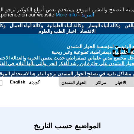
ة التصفح والنشر، الموقع يستخدم بعض أنواع الكوكيز نرجو النق
More info - المزيد
experience on our website
الفن
-
وكالة أنباء اليسار
-
وكالة أنباء العلمانية
-
وكالة أنباء العمال
-
وكا
الاقتصاد
-
اخبار الطب والعلوم
 الرئيسي لمؤسسة الحوار المتمدن
، علمانية، ديمقراطية، تطوعية وغير ربحية
ل مجتمع مدني علماني ديمقراطي حديث يضمن الحرية والعدالة الاجتم
حوار المتمدن على جائزة ابن رشد للفكر الحر والتى نالها أعلام في الفك
م مشاكل تقنية في تصفح الحوار المتمدن نرجو النقر هنا لاستخدام الموقع
كوردي
English
الاخبار
مراكز
الحوار المتمدن
المواضيع حسب التاريخ