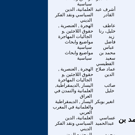
سياسية
أشرف عبد
العلمانية، الدين
القادر
السياسي ونقد الفكر
الديني
عاطف
الهجرة , العنصرية ,
خليل، رنا
حقوق اللاجئين ,و
زيد
الجاليات المهاجرة
فاضل
مواضيع وابحاث
عباس
سياسية
محمد بن
مواضيع وابحاث
سعيد
سياسية
الفطيسي
عماد صلاح
الهجرة , العنصرية ,
الدين
حقوق اللاجئين ,و
الجاليات المهاجرة
صائب
اليسار ,الديمقراطية,
خليل
العلمانية والتمدن في
العراق
انغير بوبكر
اليسار , الديمقراطية
والعلمانية في المغرب
العربي
د بن
عساسي
العلمانية، الدين
عبدالحميد
السياسي ونقد الفكر
الديني
محمد
المجتمع المدني