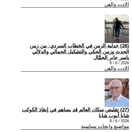
الادب والفن
(26) جدلية الزمن في الخطاب السردي: بين زمن
الحدث وزمن الحكي والتشكيل الجمالي والدلالي
ياسر جابر الجمَّال
2026 / 8 / 8
الادب والفن
(27) تقليص سكان العالم قد يساهم في إنقاذ الكوكب
شابا أيوب شابا
2026 / 8 / 8
مواضيع وابحاث سياسية