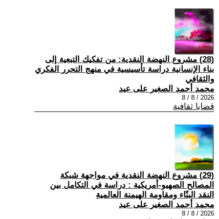
(28) مشروع النهضة النقدية: من تفكيك التبعية إلى
بناء الإنسانية دراسة تأسيسية في منهج التحرر الفكري
والثقافي
محمد أحمد الصغير على عيد
2026 / 8 / 8
قضايا ثقافية
(29) مشروع النهضة النقدية في مواجهة شبكة
المصالح الصهيو-أمريكية : دراسة في التكامل بين
النقد البنّاء ومقاومة الهيمنة العالمية
محمد أحمد الصغير على عيد
2026 / 8 / 8