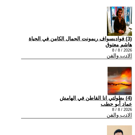
(3) فواديسواف ريمونت الجمال الكامن في الحياة
هاشم معتوق
2026 / 8 / 8
الادب والفن
(4) بطولتي انا القاطن في الهامش
عماد أبو حطب
2026 / 8 / 8
الادب والفن