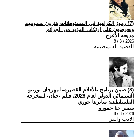
(7) رموز الكراهية في المستوطنات ينثرون سمومهم
ويحرضون على ارتكاب المزيد من الجرائم
مديحه الأعرج
2026 / 8 / 8
القضية الفلسطينية
(8) ضمن برنامج -الأفلام القصيرة- لمهرجان تورنتو
السينمائي الدولي لعام 2026، فيلم -حنان- للمخرجة
الفلسلطينية سابرينا خوري
سمير حنا خمورو
2026 / 8 / 8
الادب والفن