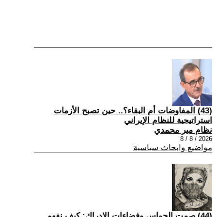
(43) المفاوضات أم البقاء؟.. حين تصبح الأزمات
استراتيجية للنظام الإيراني
نظام مير محمدي
2026 / 8 / 8
مواضيع وابحاث سياسية
(44) صمت الحواس وفضاءات الإدراك: كيف نفهم