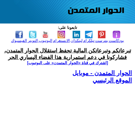
تابعونا على:
بودكاست
بنترست
تيلكرام
لينكدإن
الانستغرام
اليوتيوب
التويتر
الفيسبوك
تبرعاتكم وتبرعاتكن المالية تحفظ استقلال الحوار المتمدن،
فشاركونا في دعم استمرارية هذا الفضاء اليساري الحر
[اشترك في قناة ‫«الحوار المتمدن» على اليوتيوب]
الحوار المتمدن - موبايل
الموقع الرئيسي