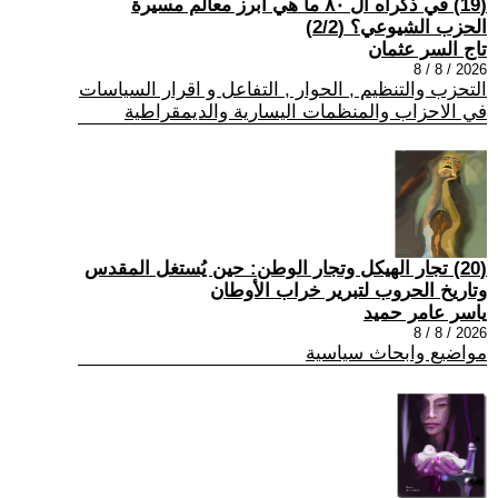
(19) في ذكراه ال ٨٠ ما هي أبرز معالم مسيرة
الحزب الشيوعي؟ (2/2)
تاج السر عثمان
2026 / 8 / 8
التحزب والتنظيم , الحوار , التفاعل و اقرار السياسات
في الاحزاب والمنظمات اليسارية والديمقراطية
(20) تجار الهيكل وتجار الوطن: حين يُستغل المقدس
وتاريخ الحروب لتبرير خراب الأوطان
ياسر عامر حميد
2026 / 8 / 8
مواضيع وابحاث سياسية