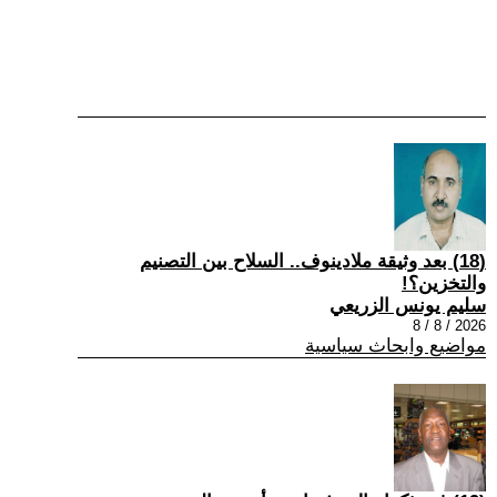
(18) بعد وثيقة ملادينوف.. السلاح بين التصنيم
والتخزين؟!
سليم يونس الزريعي
2026 / 8 / 8
مواضيع وابحاث سياسية