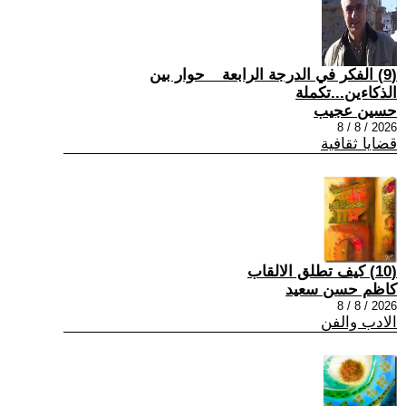
(9) الفكر في الدرجة الرابعة _ حوار بين
الذكاءين...تكملة
حسين عجيب
2026 / 8 / 8
قضايا ثقافية
(10) كيف تطلق الالقاب
كاظم حسن سعيد
2026 / 8 / 8
الادب والفن