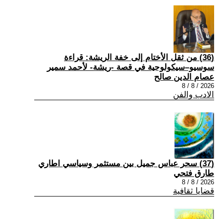
(36) من ثقل الأختام إلى خفة الريشة: قراءة
سوسيو–سيكولوجية في قصة -ريشة- لأحمد سمير
عصام الدين صالح
2026 / 8 / 8
الادب والفن
(37) سحر عباس جميل بين مستثمر وسياسي اطاري
طارق فتحي
2026 / 8 / 8
قضايا ثقافية