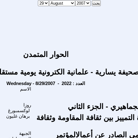
الحوار المتمدن
حيفة يسارية - علمانية الكترونية يومية مستقل
Wednesday - 8/29/2007 - العدد : 2022
الاسم
ماهيري - الجزء الثاني
روزا
لوكسمبورغ
تمييز بين ثقافة المقاومة وثقافة
برهان غليون
امي الصادر عن أعمالالمؤتمر
الجبهة