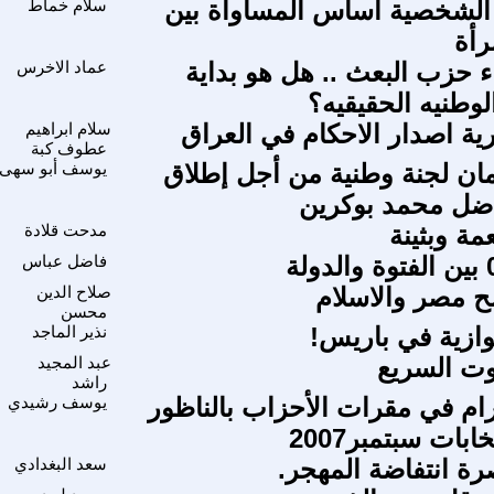
الشخصية اساس المساواة بين
سلام خماط
رأة
 حزب البعث .. هل هو بداية
عماد الاخرس
لوطنيه الحقيقيه؟
ية اصدار الاحكام في العراق
سلام ابراهيم
عطوف كبة
ان لجنة وطنية من أجل إطلاق
يوسف أبو سهى
اضل محمد بوكرين
ة وبثينة
مدحت قلادة
فاضل عباس
ح مصر والاسلام
صلاح الدين
محسن
ازية في باريس!
نذير الماجد
ت السريع
عبد المجيد
راشد
ام في مقرات الأحزاب بالناظور
يوسف رشيدي
ابات سبتمبر2007
رة انتفاضة المهجر.
سعد البغدادي