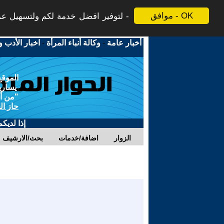
موافق - OK
لتوفير افضل خدمة لكم ولتسهيل عملي
أخبار عامة
-
وكالة أنباء المرأة
-
اخبار الأدب و
الموقع
يسارية
"من أج
حاز ال
إذا لديك
الزوار
اضافة/خدمات
بحث/الارشيف