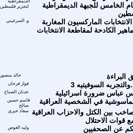
الديمقراطية
ام الخامس للجبهة الديمقراطية
لتحرير فلسطين
سطين
لانتخابات الماركسيون المغاربة
و. السرغيني
اهير الكادحة لمقاطعة الانتخابات
 البراءة
خالد منصور
والتجربه السوفيتيه 3
فواز فرحان
س عباس ضرورة اسرائيلية
عدنان الصباح
لماسوشية في الشخصية العراقية
قاسم حسين
صالح
صاخب بين الكتل والاحزاب العراقية
سعاد خيري
ع قوات الاحتلال
يكم عن الصحفيين
وليد العوض