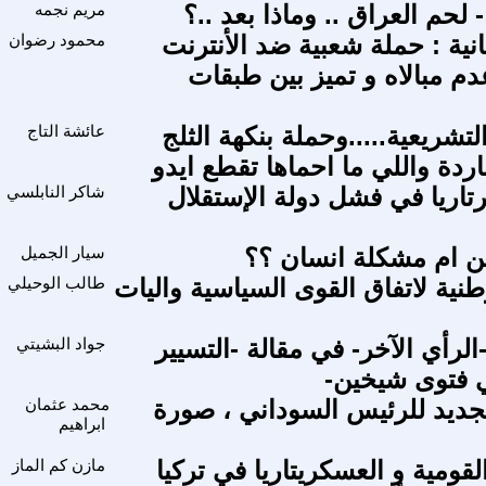
لحم العراق .. وماذا بعد ..؟
مريم نجمه
انية : حملة شعبية ضد الأنترنت
محمود رضوان
دم مبالاه و تميز بين طبقات
التشريعية.....وحملة بنكهة الثلج
عائشة التاج
 باردة واللي ما احماها تقطع ايدو
تاريا في فشل دولة الإستقلال
شاكر النابلسي
 ام مشكلة انسان ؟؟
سيار الجميل
طنية لاتفاق القوى السياسية واليات
طالب الوحيلي
لرأي الآخر- في مقالة -التسيير
جواد البشيتي
ي فتوى شيخين-
جديد للرئيس السوداني ، صورة
محمد عثمان
ابراهيم
القومية و العسكريتاريا في تركيا
مازن كم الماز