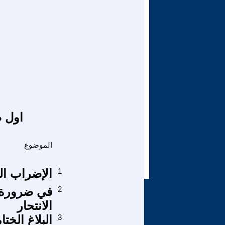
اول ص
الموضوع
1
الإضراب الج
2
في ضرورة ال
الانتحار
3
البلاغ الخت