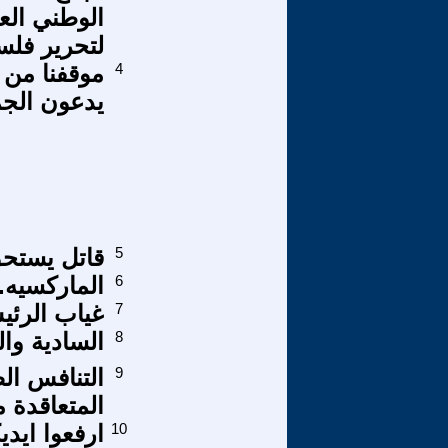
الوطني الع
لتحرير فل
4
موقفنا من ا
يدعون الجم
5
قاتل يستحق
6
الماركسيه..
7
غياب الرئي
8
السادية وا
9
التنافس ال
المتعاقدة م
10
ارفعوا ايد