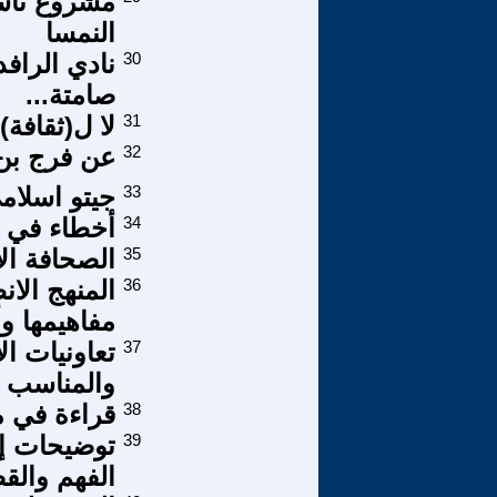
مشروع تأسي
النمسا
30
نادي الراف
صامتة...
31
لا ل(ثقافة)
32
عن فرج بن 
33
جيتو اسلام
34
أخطاء في ا
35
الصحافة الا
36
المنهج الان
مفاهيمها و
37
تعاونيات ال
والمناسب ل
38
قراءة في م
39
توضيحات إ
الفهم والق