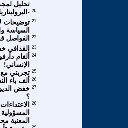
تحليل لمجموعة
20
-البروليتاري
21
توضيحات ل
السياسة وا
22
الفواصل قل
23
القذافي خط
24
ألغام دارفو
الإنساني!
25
تجربتي مع ال
26
ألف باء الن
27
خفض الديون
؟
28
الاعتداءات 
المسؤولية ا
المعنية محلي
29