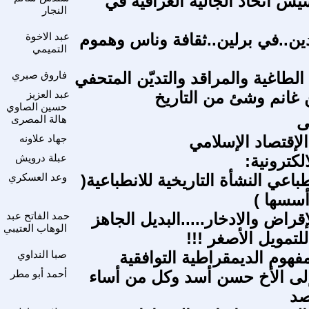
س اتحاد الجالية العراقية في
النجار
دين..في برلين..ثقافة وناس وهموم
عبد الاخوة
التميمي
 الطاغية والمراقد والتديّن المتحفي
فاروق صبري
غانم وشئ من التاريخ
عبد العزيز
حسين الصاوي
ى
هالة المصرى
لإقتصاد الإسلامي
جهاد علاونه
لكترونية:
عبلة درويش
طباعي النشأة التاريخية للانطباعية(
وعد العسكري
أسسها )
إقراض والادخار.....البديل الجاهز
حمد الفاتح عبد
الوهاب العتيبي
لتمويل الأصغر !!!
فهوم الديمقراطية التوافقية
صبا النداوي
لى الأخ حسن أسد وكل من أساء
أحمد أبو مطر
صد