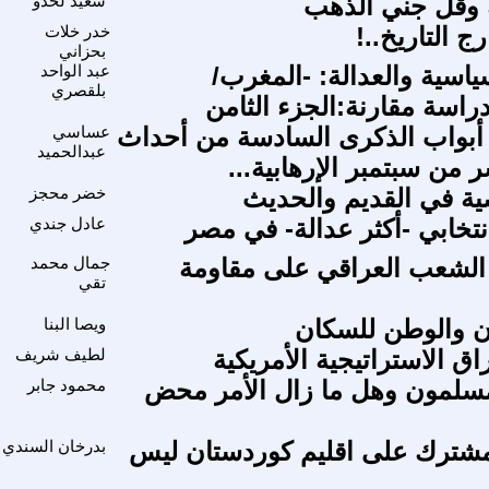
 وقل جني الذهب
سعيد لحدو
 التاريخ..!
خدر خلات
بحزاني
ياسية والعدالة: -المغرب/
عبد الواحد
بلقصري
دراسة مقارنة:الجزء الثامن
أبواب الذكرى السادسة من أحداث
عساسي
عبدالحميد
من سبتمبر الإرهابية...
صية في القديم والحديث
خضر محجز
نتخابي -أكثر عدالة- في مصر
عادل جندي
الشعب العراقي على مقاومة
جمال محمد
تقي
ان والوطن للسكان
ويصا البنا
ق الاستراتيجية الأمريكية
لطيف شريف
مسلمون وهل ما زال الأمر محض
محمود جابر
مشترك على اقليم كوردستان ليس
بدرخان السندي