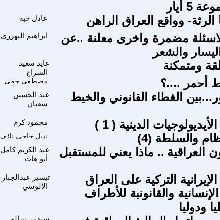
 5 أيار
ا الرثة- وواقع العراق الراهن
عادل حبه
اسئلة مضمرة واخرى معلنة ..عن
ابراهيم البهرزي
ليسار والشعر
قة ومتمكنة
عايد سعيد
السراج
 أحمر ....؟
مصطفى حقي
ر...بين الغطاء القانوني والخيط
عبد الحسين
شعبان
أيديولوجيات الدينية ( 1 )
محمود كرم
ظام والسلطة (4)
نبيل حاجي نائف
 العراقية .. ماذا يعني للمستقبل
عبد الكريم كامل
أبو هات
الإيرانية التركية على العراق
تيسير عبدالجبار
الآلوسي
لإنسانية والقانونية للأطراف
ا ودوليا
سندس سالم