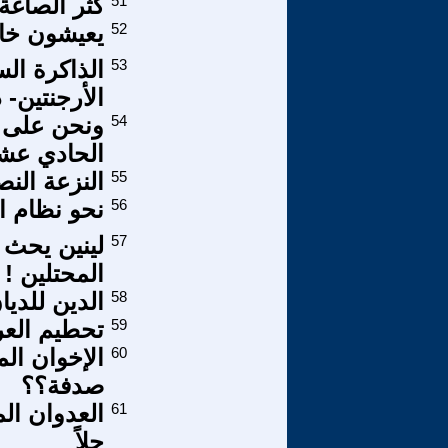
51
كثر الصاغة
52
يعيشون خارج
53
الذاكرة الس
الأرجنتين- 
54
ونحن على 
الحادي عشر 
55
النزعة الن
56
نحو نظام ا
57
لينين يحث 
المحتلين !
58
الدين للدي
59
تحطيم العرا
60
الإخوان ال
صدفة؟؟
61
العدوان ال
حلاً