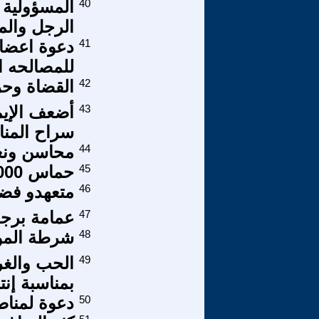
40
المسؤولية 
الرجل والم
41
دعوة اعضاء
للمصالحه ا
42
القضاة وحر
43
أضعف الإيم
سراح المن
44
محاسن ونعم
45
حماس 000 بين الفتوة والدولة
46
متعهدو فض
47
عمامة برجو
48
شرطة المو
49
الحب والغر
بمناسبة إنتخ
50
دعوة لمناص