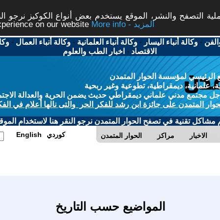
ة التصفح والنشر، الموقع يستخدم بعض أنواع الكوكيز نرجو النق
More info - المزيد
experience on our website
الفن
-
وكالة أنباء اليسار
-
وكالة أنباء العلمانية
-
وكالة أنباء العمال
-
وكا
الاقتصاد
-
اخبار الطب والعلوم
 الرئيسي لمؤسسة الحوار المتمدن
، علمانية، ديمقراطية، تطوعية وغير ربحية
ل مجتمع مدني علماني ديمقراطي حديث يضمن الحرية والعدالة الاجتم
حوار المتمدن على جائزة ابن رشد للفكر الحر والتى نالها أعلام في الفك
م مشاكل تقنية في تصفح الحوار المتمدن نرجو النقر هنا لاستخدام الموقع
كوردي
English
الاخبار
مراكز
الحوار المتمدن
المواضيع حسب التاريخ