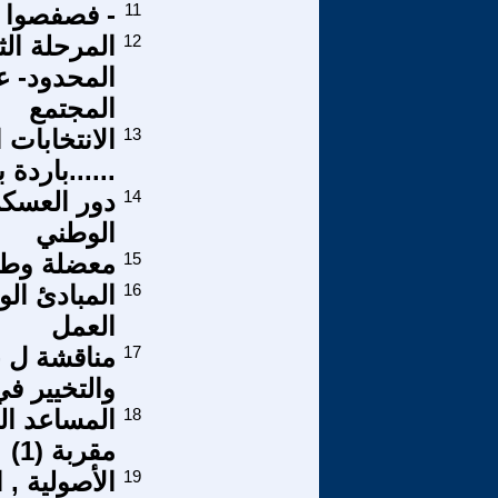
11
- فصفصوا - 
12
المرحلة الث
المحدود- ع
المجتمع
13
الانتخابات 
......باردة
14
دور العسكر
الوطني
15
معضلة وطن
16
المبادئ الو
العمل
17
مناقشة ل -ا
والتخيير ف
18
المساعد ال
مقربة (1)
19
الأصولية , 