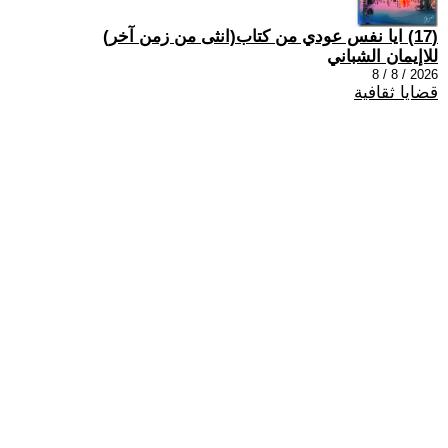
(17) ايا نفس عودي من كتاب(انثى من زمن آخر)
للاإيمان الشباني
2026 / 8 / 8
قضايا ثقافية