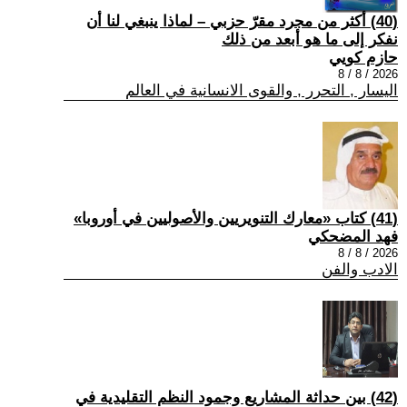
(40) أكثر من مجرد مقرّ حزبي – لماذا ينبغي لنا أن
نفكر إلى ما هو أبعد من ذلك
حازم كويي
2026 / 8 / 8
اليسار , التحرر , والقوى الانسانية في العالم
(41) كتاب «معارك التنويريين والأصوليين في أوروبا»
فهد المضحكي
2026 / 8 / 8
الادب والفن
(42) بين حداثة المشاريع وجمود النظم التقليدية في