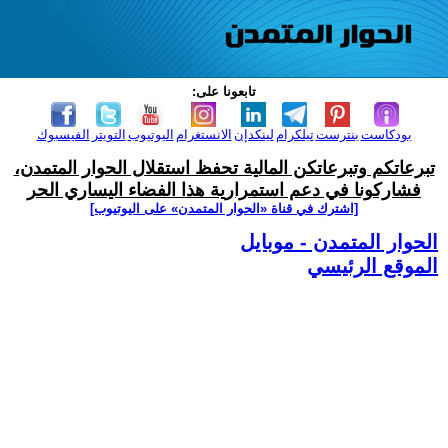
تابعونا على:
بودكاست
بنترست
تيلكرام
لينكدإن
الانستغرام
اليوتيوب
التويتر
الفيسبوك
تبرعاتكم وتبرعاتكن المالية تحفظ استقلال الحوار المتمدن،
فشاركونا في دعم استمرارية هذا الفضاء اليساري الحر
[اشترك في قناة ‫«الحوار المتمدن» على اليوتيوب]
الحوار المتمدن - موبايل
الموقع الرئيسي