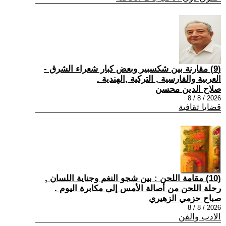
(9) مقارنة بين شكسبير وبعض كبار شعراء الشرق -
العربية والفارسية , التركية ,الهندية .
صلاح الدين محسن
2026 / 8 / 8
قضايا ثقافية
(10) مقامة اللحن : بين شجو النغم وجناية اللسان ,
رحلة اللحن من أصالة الأمس إلى مكابرة اليوم .
صباح حزمي الزهيري
2026 / 8 / 8
الادب والفن