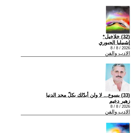
(32) خلاخيل*
إشبيليا الجبوري
2026 / 8 / 8
الادب والفن
(33) يسوع... لا ولن أبدّلك بكلّ مجد الدنيا
زهير دعيم
2026 / 8 / 8
الادب والفن