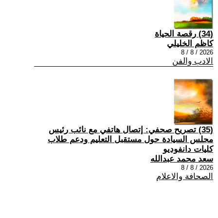
(34) رقصة الحياة
كاظم الخليلي
2026 / 8 / 8
الادب والفن
(35) تصريح صحفي: إتصال هاتفي مع نائب رئيس
مجلس السيادة حول مستقبل التعليم ودعم طلاب
كليات دانفوديو
سعد محمد عبدالله
2026 / 8 / 8
الصحافة والاعلام