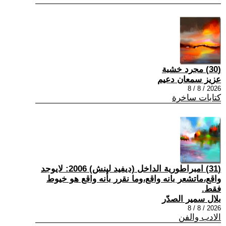
(30) مجرد خشبة
عزيز سمعان دعيم
2026 / 8 / 8
كتابات ساخرة
(31) امبراطورية الداخل (ديفيد لينش) 2006: لايوجد
واقع،ماتشعر بانه واقع،وما نقرر بأنه واقع هو خيوط
فقط.
بلال سمير الصدّر
2026 / 8 / 8
الادب والفن