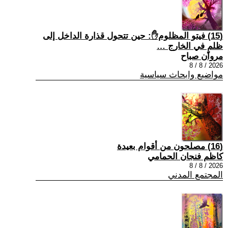
(15) فيتو المظلوم✋: حين تتحول قذارة الداخل إلى
ظلمٍ في الخارج …
مروان صباح
2026 / 8 / 8
مواضيع وابحاث سياسية
(16) مصلحون من أقوام بعيدة
كاظم فنجان الحمامي
2026 / 8 / 8
المجتمع المدني