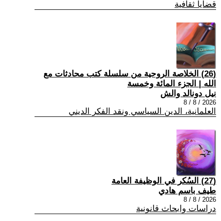
قضايا ثقافية
(26) الخلاصة الروحية من سلسلة كتب محادثات مع
الله | الجزء المائة وخمسة
نيل دونالد والش
2026 / 8 / 8
العلمانية، الدين السياسي ونقد الفكر الديني
(27) السُكر في الوظيفة العامة
طيف باسم هادي
2026 / 8 / 8
دراسات وابحاث قانونية