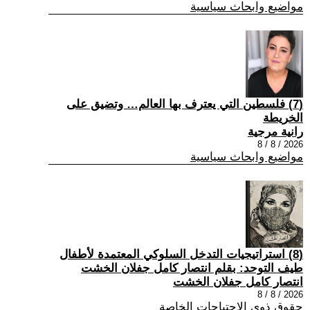
مواضيع وابحاث سياسية
(7) فلسطين التي يعترف بها العالم… وتضيق على
الخريطة
رانية مرجية
2026 / 8 / 8
مواضيع وابحاث سياسية
(8) استراتيجيات التدخل السلوكي المعتمدة لأطفال
طيف التوحد: بقلم انتصار كامل جفلان الخشت
انتصار كامل جفلان الخشت
2026 / 8 / 8
حقوق ذوي الاحتياجات الخاصة