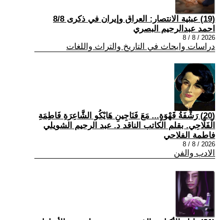
(19) عبثية الانتصار: العراق وإيران في ذكرى 8/8
احمد عبدالرحيم البصري
2026 / 8 / 8
دراسات وابحاث في التاريخ والتراث واللغات
(20) رَشْفَةُ قَهْوَةٍ... مَعَ فَنَاجِينِ هَايْكُو الشَّاعِرَةِ فَاطِمَةِ
الْفَلَّاحِي. بقلم الكاتب الناقد د. عبد الرحيم الشويلي
فاطمة الفلاحي
2026 / 8 / 8
الادب والفن