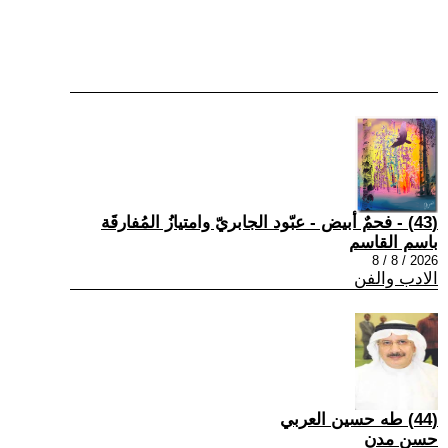
(43) - فحمٌ أبيض - عبّود الجابريّ وامتيازُ المُفارقَة
باسم القاسم
2026 / 8 / 8
الادب والفن
(44) طه حسين العربي
حسن مدن