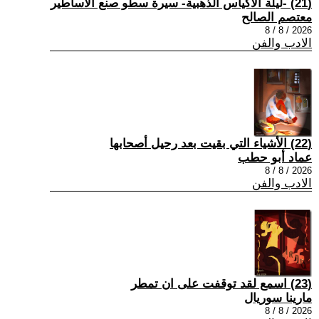
(21) -ليلة الأكياس الذهبية- سيرة سطو صنع الأساطير
معتصم الصالح
2026 / 8 / 8
الادب والفن
(22) الأشياء التي بقيت بعد رحيل أصحابها
عماد أبو حطب
2026 / 8 / 8
الادب والفن
(23) اسمع لقد توقفت على ان تمطر
مارينا سوريال
2026 / 8 / 8