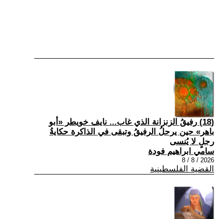
(18) رفيقُ الزنزانة الذي غاب... نايف خويطر «أبو
باهر» حين يرحلُ الرفيقُ وتبقى في الذاكرة حكايةُ
رجلٍ لا يُنسى
سامي ابراهيم فودة
2026 / 8 / 8
القضية الفلسطينية