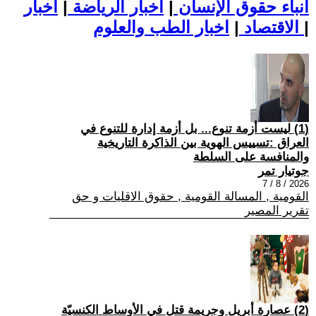
أنباء حقوق الإنسان
|
اخبار الرياضة
|
اخبار
|
اخبار الطب والعلوم
الاقتصاد
|
(1) ليست أزمة تنوع... بل أزمة إدارة للتنوع في
العراق :تسييس الهوية بين الذاكرة التاريخية
والمنافسة على السلطة
جوتيار تمر
2026 / 8 / 7
القومية , المسالة القومية , حقوق الاقليات و حق
تقرير المصير
(2) عصارة أبريل وجريمة قتل في الأوساط الكنسيّة