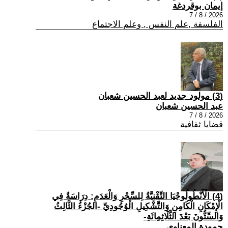
إيمان بوقردغة
2026 / 8 / 7
الفلسفة ,علم النفس , وعلم الاجتماع
(3) مولود جديد لعبد الحسين شعبان
عبد الحسين شعبان
2026 / 8 / 7
قضايا ثقافية
(4) الْأَنْطُولُوجْيَا التِّقْنِيَّةُ لِلسِّحْرِ وَالْعَدَمِ: دِرَاسَةٌ فِي
الْإِمْكَانِ الْكَامِنِ وَالتَّشْكِيلِ الْوُجُودِيِّ -الجُزْءُ الثَّالِثُ
وَالسِّتُّونَ بَعْدَ الثَّلَاثِمِائَةِ-
حمودة المعناوي