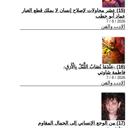
(15) عشر محاولات لإصلاح إنسان لا يملك قطع الغيار
عماد أبو حطب
2026 / 8 / 7
الادب والفن
(16) -عِنْدَمَا يُصَابُ اللَّيْلُ بِالْأَرَقِ-
فاطمة شاوتي
2026 / 8 / 7
الادب والفن
(17) من الوجع الإنساني إلى الجمال المقاوم