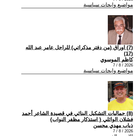
مواضيع وابحاث سياسية
(7) اوراق (من دفتر مذكراتي) للراحل عامر عبد الله
(17)
كاظم الموسوي
2026 / 8 / 7
مواضيع وابحاث سياسية
(8) جماليات التشكيل البنائي في قصيدة الشاعر أحمد
فشلان الوائلي { استذكار مظفر النواب}
ذياب مهدي محسن
2026 / 8 / 7