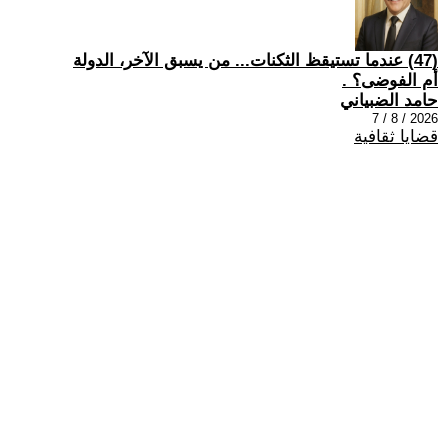
(47) عندما تستيقظ الثكنات... من يسبق الآخر، الدولة
أم الفوضى؟ .
حامد الضبياني
2026 / 8 / 7
قضايا ثقافية