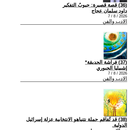
(36) قصة قصيرة: جيوبُ التفكير
داود سلمان عجاج
2026 / 8 / 7
الادب والفن
(37) فراشة الحديقة*
إشبيليا الجبوري
2026 / 8 / 7
الادب والفن
(38) قد تُفاقم حملة نتنياهو الانتخابية عزلة إسرائيل
الدولية.