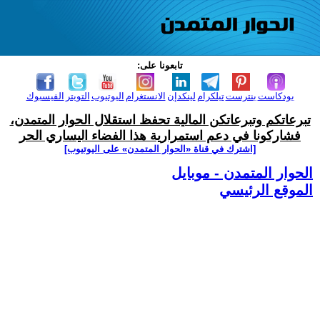
تابعونا على:
بودكاست
بنترست
تيلكرام
لينكدإن
الانستغرام
اليوتيوب
التويتر
الفيسبوك
تبرعاتكم وتبرعاتكن المالية تحفظ استقلال الحوار المتمدن،
فشاركونا في دعم استمرارية هذا الفضاء اليساري الحر
[اشترك في قناة ‫«الحوار المتمدن» على اليوتيوب]
الحوار المتمدن - موبايل
الموقع الرئيسي