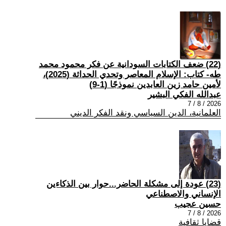
(22) ضعف الكتابات السودانية عن فكر محمود محمد
طه- كتاب: الإسلام المعاصر وتحدي الحداثة (2025)،
لأمين حامد زين العابدين نموذجًا (1-9)
عبدالله الفكي البشير
2026 / 8 / 7
العلمانية، الدين السياسي ونقد الفكر الديني
(23) عودة إلى مشكلة الحاضر...حوار بين الذكاءين
الإنساني والاصطناعي
حسين عجيب
2026 / 8 / 7
قضايا ثقافية