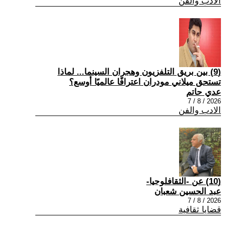
الادب والفن
(9) بين بريق التلفزيون وهجران السينما... لماذا
تستحق ميلاني مودران اعترافًا عالميًا أوسع؟
عدي حاتم
2026 / 8 / 7
الادب والفن
(10) عن -الثقافلوجيا-
عبد الحسين شعبان
2026 / 8 / 7
قضايا ثقافية