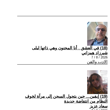
(18) في العشق , أنا المجنون وهي ذاتها ليلى
شيرزاد همزاني
2026 / 8 / 7
الادب والفن
(19) إيفين... حين يتحول السجن إلى مرآة لخوف
النظام من انتفاضة جديدة
سعاد عزيز