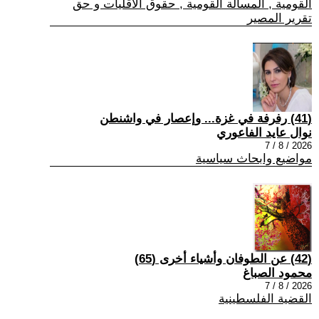
القومية , المسالة القومية , حقوق الاقليات و حق
تقرير المصير
(41) رفرفة في غزة... وإعصار في واشنطن
نوال عايد الفاعوري
2026 / 8 / 7
مواضيع وابحاث سياسية
(42) عن الطوفان وأشياء أخرى (65)
محمود الصباغ
2026 / 8 / 7
القضية الفلسطينية