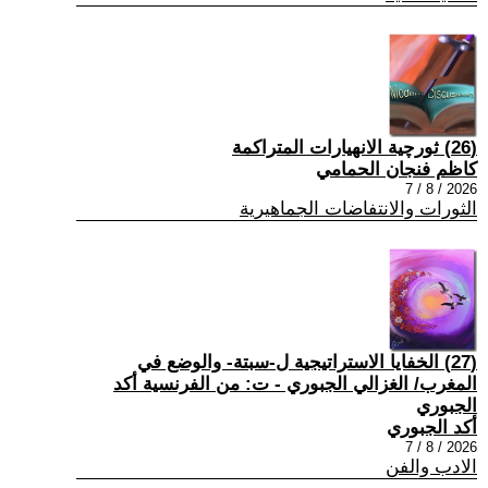
(26) ثورچية الانهيارات المتراكمة
كاظم فنجان الحمامي
2026 / 8 / 7
الثورات والانتفاضات الجماهيرية
(27) الخفايا الاستراتيجية ل-سبتة- والوضع في
المغرب/ الغزالي الجبوري - ت: من الفرنسية أكد
الجبوري
أكد الجبوري
2026 / 8 / 7
الادب والفن