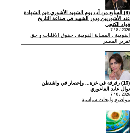
(9) السابع من آب يوم الشهيد الأشوري قيم الشهادة
عند الأشوريين ودور الشهيد في صناعة التاريخ
فواد الكنجي
2026 / 8 / 7
القومية , المسالة القومية , حقوق الاقليات و حق
تقرير المصير
(10) رفرفة في غزة... وإعصار في واشنطن
نوال عايد الفاعوري
2026 / 8 / 7
مواضيع وابحاث سياسية