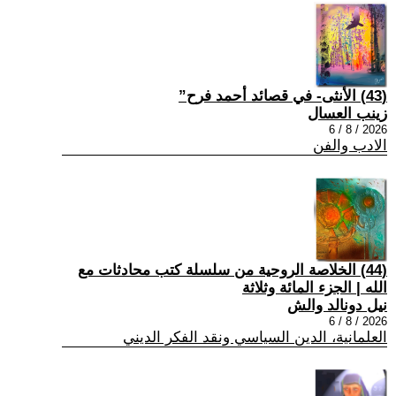
(43) الأنثى- في قصائد أحمد فرح”
زينب العسال
2026 / 8 / 6
الادب والفن
(44) الخلاصة الروحية من سلسلة كتب محادثات مع
الله | الجزء المائة وثلاثة
نيل دونالد والش
2026 / 8 / 6
العلمانية، الدين السياسي ونقد الفكر الديني