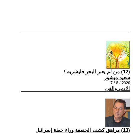
(12) من لم يعبر البحر فليشربه !
سعيد مبشور
2026 / 8 / 7
الادب والفن
(13) مراهق كشف الحقيقة وراء خطة إسرائيل