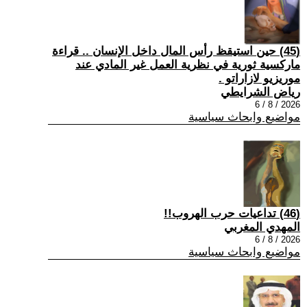
(45) حين استيقظ رأس المال داخل الإنسان .. قراءة
ماركسية ثورية في نظرية العمل غير المادي عند
موريزيو لازاراتو .
رياض الشرايطي
2026 / 8 / 6
مواضيع وابحاث سياسية
(46) تداعيات حرب الهروب!!
المهدي المغربي
2026 / 8 / 6
مواضيع وابحاث سياسية