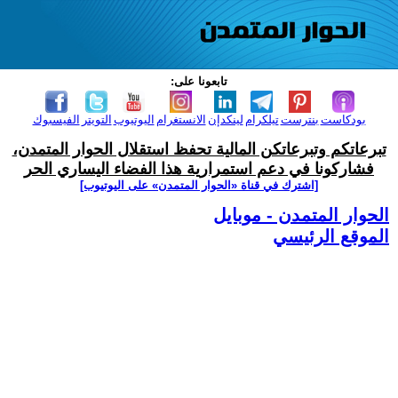
تابعونا على:
بودكاست
بنترست
تيلكرام
لينكدإن
الانستغرام
اليوتيوب
التويتر
الفيسبوك
تبرعاتكم وتبرعاتكن المالية تحفظ استقلال الحوار المتمدن،
فشاركونا في دعم استمرارية هذا الفضاء اليساري الحر
[اشترك في قناة ‫«الحوار المتمدن» على اليوتيوب]
الحوار المتمدن - موبايل
الموقع الرئيسي