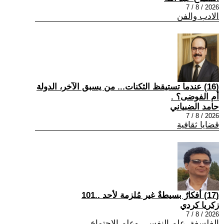
2026 / 8 / 7
الادب والفن
(16) عندما تستيقظ الثكنات... من يسبق الآخر، الدولة
أم الفوضى؟ .
حامد الضبياني
2026 / 8 / 7
قضايا ثقافية
(17) أفكارٌ بسيطةٌ غير مُلزمة لأحد ..101
زكريا كردي
2026 / 8 / 7
الفلسفة ,علم النفس , وعلم الاجتماع