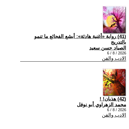
(41) رواية «أغنية هادئة»: أبشع الفجائع ما تنمو
بالتدريج
الصياد حسن سعيد
2026 / 8 / 6
الادب والفن
(42) هذيان! !
محمد الزهراوي أبو نوفل
2026 / 8 / 6
الادب والفن