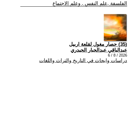
الفلسفة ,علم النفس , وعلم الاجتماع
(35) حصار مغول لقلعة اربيل
عبدالباقي عبدالجبار الحيدري
2026 / 8 / 6
دراسات وابحاث في التاريخ والتراث واللغات