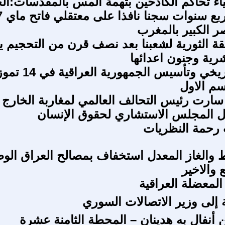
نياء تحاكم الكادحين بتهمة المس بالمقدسات:ال
استئنا
ر الكبير بالمغرب
قة الثورية لشعبنا بعد نصف قرن من التحجيم يث
رية وجنون اعدائها
التطور التأريخي وتأسيس الجمهورية العراقية في 
 سارت رئيس التحالف العالمي لمغاربة الخارج ي
ل المجلس الاستشاري لحقوق الإنسان
 رحمة النظريات
ط والغاز المعدل استخفاف بمصالح العراق الوط
ع والاخير
المعضلة العراقية
ة إلى وزير الاتصالات السوري
نفال به هدينان – المحطة الثامنة عشرة