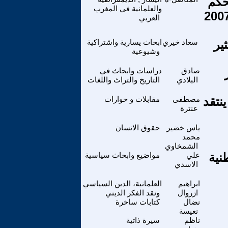
حكم
والعلمانية في المغرب
فيا بأربع سنوات سجنا نافذا على معتقلي فاتح ماي 2007
العربي
ير
سعاد خيري
ابحاث يسارية واشتراكية
وشيوعية
14 تموز
صادق
دراسات وابحاث في
البلادي
التاريخ والتراث واللغات
نتقد
مصطفى
مقابلات و حوارات
عنترة
ياس خضير
حقوق الانسان
محمد
الشمخاوي
نية
علي
مواضيع وابحاث سياسية
الاسدي
ابراهيم
العلمانية، الدين السياسي
ازروال
ونقد الفكر الديني
نضال
كتابات ساخرة
نعيسة
ناظم
سيرة ذاتية