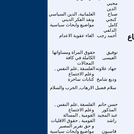
محيي
الدين
صباح
العلمانية، الدين السياسي
كنجي
ونقد الفكر الديني
كامل
مواضيع وابحاث سياسية
الدلفي
اع
أحمد رجب
الغاء عقوبة الاعدام
توفيق
حقوق المراة ومساواتها
العيسى
الكاملة في كافة
المجالات
جهاد علاونه
الفلسفة ,علم النفس ,
وعلم الاجتماع
وديع شامخ
كتابات ساخرة
سلام فضيل
الارهاب, الحرب والسلام
حسن حاتم
الفلسفة ,علم النفس ,
المذكور
وعلم الاجتماع
عبد المجيد
القومية , المسالة
راشد
القومية , حقوق الاقليات
و حق تقرير المصير
قاسيون
مواضيع وابحاث سياسية