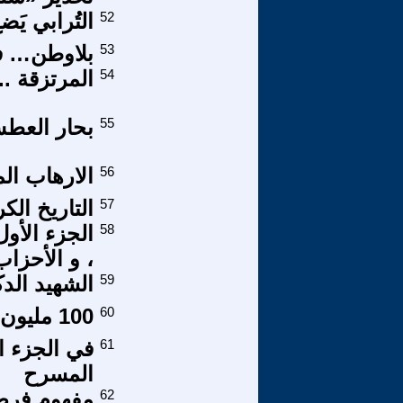
52
التُرابي يَض
53
بلاوطن… فا
54
المرتزقة ..
55
بحار العط
56
الارهاب ا
57
التاريخ ال
58
الجزء الأو
، و الأحزاب
59
الشهيد الدك
60
100 مليون دولار!!! ويرفضها!!
61
في الجزء ا
المسرح
62
مفهوم فرص