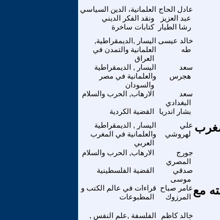
عادل الحاج
العلمانية، الدين السياسي
عبد العزيز
ونقد الفكر الديني
رشا الطيار
كتابات ساخرة
خالد عيسى
اليسار ,الديمقراطية,
طه
العلمانية والتمدن في
العراق
سعد
اليسار , الديمقراطية
هجرس
والعلمانية في مصر
والسودان
سعد
الارهاب, الحرب والسلام
البغدادي
بشار اندريا
القضية الكردية
مغرب
علي
اليسار , الديمقراطية
لهروشي
والعلمانية في المغرب
العربي
جورج
الارهاب, الحرب والسلام
المصري
صدقي
القضية الفلسطينية
موسى
ه مع
عامر صباح
قراءات في عالم الكتب و
المرزوك
المطبوعات
خالد كاظم
الفلسفة ,علم النفس ,