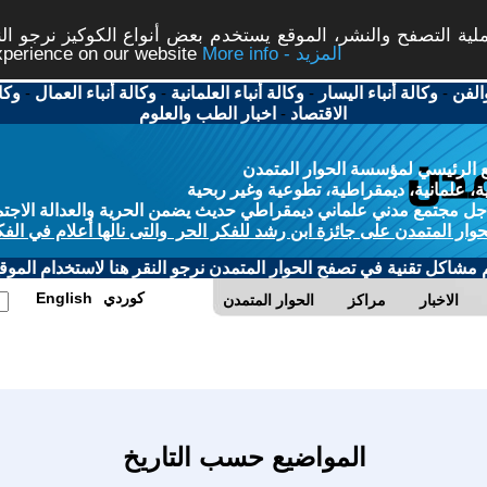
ة التصفح والنشر، الموقع يستخدم بعض أنواع الكوكيز نرجو النق
More info - المزيد
experience on our website
الفن
-
وكالة أنباء اليسار
-
وكالة أنباء العلمانية
-
وكالة أنباء العمال
-
وكا
الاقتصاد
-
اخبار الطب والعلوم
 الرئيسي لمؤسسة الحوار المتمدن
، علمانية، ديمقراطية، تطوعية وغير ربحية
ل مجتمع مدني علماني ديمقراطي حديث يضمن الحرية والعدالة الاجتم
حوار المتمدن على جائزة ابن رشد للفكر الحر والتى نالها أعلام في الفك
م مشاكل تقنية في تصفح الحوار المتمدن نرجو النقر هنا لاستخدام الموقع
كوردي
English
الاخبار
مراكز
الحوار المتمدن
المواضيع حسب التاريخ