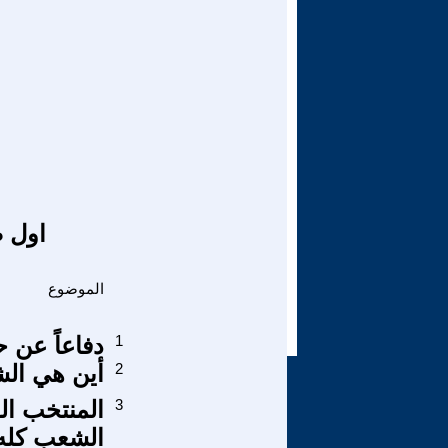
اول ص
الموضوع
1
دفاعاً عن ح
2
أين هي الشي
3
المنتخب ال
الشعب كله