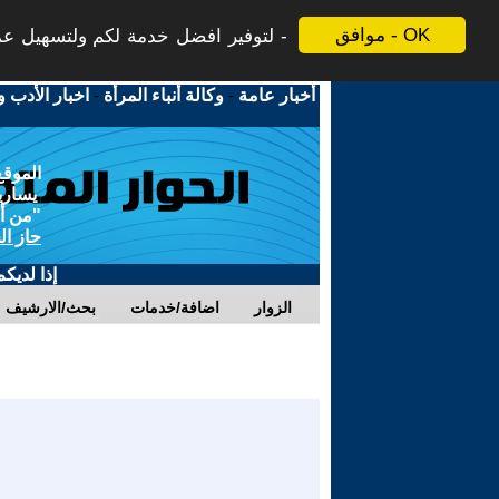
موافق - OK
لتوفير افضل خدمة لكم ولتسهيل عملي
أخبار عامة
-
وكالة أنباء المرأة
-
اخبار الأدب و
الموقع
يسارية
"من أج
حاز ال
إذا لديك
الزوار
اضافة/خدمات
بحث/الارشيف