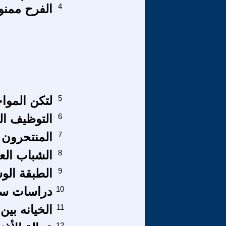
4
الفرح ممنو
5
لتكن الموا
6
التوظيف ال
7
المنتحرون ‍
8
الشباب الع
9
الطبقة الو
10
دراسات سودانية:(15) الجهاد 
11
الخيانه بي
12