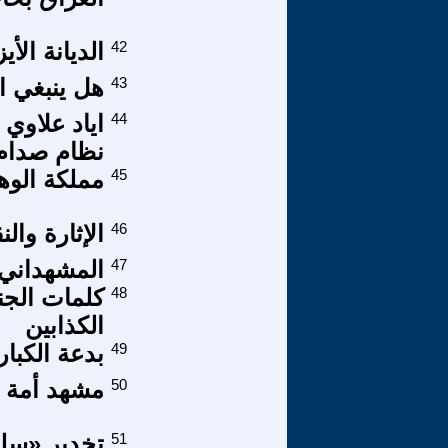
42
الديانة الأي
43
هل ينبغي ا
44
اياد علاوي
نظام صدام
45
مملكة الوه
46
الإثارة وال
47
المشهداني 
48
كلمات الجن
الكذابين
49
بدعة الكبار
50
مشهد أمة 
51
تخدير «سل