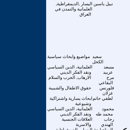
نبيل ياسين
اليسار ,الديمقراطية,
العلمانية والتمدن في
العراق
سعيد
مواضيع وابحاث سياسية
الكحل
مسعد
العلمانية، الدين السياسي
عربيد
ونقد الفكر الديني
مرح
الارهاب, الحرب والسلام
البقاعي
فلورنس
حقوق الاطفال والشبيبة
غزلان
لطفي حاتم
ابحاث يسارية واشتراكية
وشيوعية
محمود
العلمانية، الدين السياسي
محمد طه
ونقد الفكر الديني
رحاب
العلاقات الجنسية
الهندي
والاسرية
المناضل-ة
اليسار , الديمقراطية