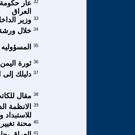
32
عار حكومة 
العراق
33
وزير الداخل
34
خلال ورشة
35
المسؤوليه 
36
ثورة اليمن 
37
دليلك إلى 
38
مقال للكات
39
الانظمة الد
للاستبداد و
40
محنة تغيير 
41
العراق بحاج