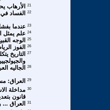
21
الأرهاب يح
22
الفساد في ا
23
عندما بفشل
24
علم يمثل ال
25
الوجه القبي
26
الفوز الريا
27
والجيولجيين
28
الجاليه العر
29
العراق: مس
30
مداخلة الاس
قانون بتعدي
31
العراق ... 