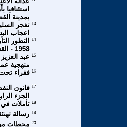
عدالة الأغ
بمدينة القص
13
تفجر السلي
اعجاب البش
14
1958 - القسم الاول
15
عبد العزيز
منهجية عم
16
فقراء تحت
17
قانون النف
الجزء الراب
18
تأملات في 
19
رسالة تهنئ
20
محطات من أ