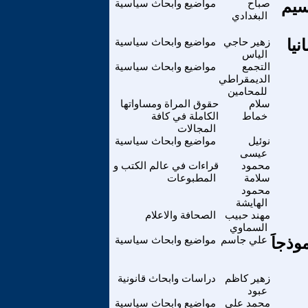
سيم
صباح
مواضيع وابحاث سياسية
البغدادي
نيا
زهير حاجي
مواضيع وابحاث سياسية
الياس
التجمع
مواضيع وابحاث سياسية
الديمقراطي
للمحامين
سلام
حقوق المراة ومساواتها
خماط
الكاملة في كافة
المجالات
نوئيل
مواضيع وابحاث سياسية
عيسى
محمود
قراءات في عالم الكتب و
سلامة
المطبوعات
محمود
الهايشة
مهند حبيب
الصحافة والاعلام
السماوي
وذجاَ
علي جاسم
مواضيع وابحاث سياسية
زهير كاظم
دراسات وابحاث قانونية
عبود
محمد علي
مواضيع وابحاث سياسية