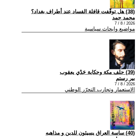
(38) هل توقّفت قافلة الفساد عند أطراف بغداد؟
محمد حمد
2026 / 8 / 7
مواضيع وابحاث سياسية
(39) حلف مكة وحكاية جَدْي يعقوب
بير رستم
2026 / 8 / 7
الإستعمار وتجارب التحرّر الوطني
(40) ساسة العراق يسيئون للدين و مذاهبه