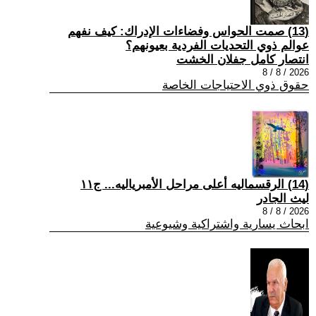
(13) صمت الحواس وفضاءات الإدراك: كيف نفهم
عوالم ذوي التحديات الفردية بعيونهم؟
انتصار كامل جفلان الخشت
2026 / 8 / 8
حقوق ذوي الاحتياجات الخاصة
(14) الرقسماليه أعلى مراحل الأمبرياليه... ج١١
ليث الجادر
2026 / 8 / 8
ابحاث يسارية واشتراكية وشيوعية