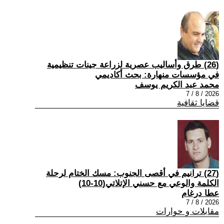
(26) طرق وأساليب عصرية لزراعة جينات تنظيمية
في مؤسسات منهارة: بحث أكاديمي
محمد عبد الكريم يوسف
2026 / 8 / 7
قضايا ثقافية
(27) ترانيم في أقصى الجنوب: مسك الختام لرحلة
الكلمة والوعي مع حسني الإتلاتي(10-10)
عطا درغام
2026 / 8 / 7
مقابلات و حوارات