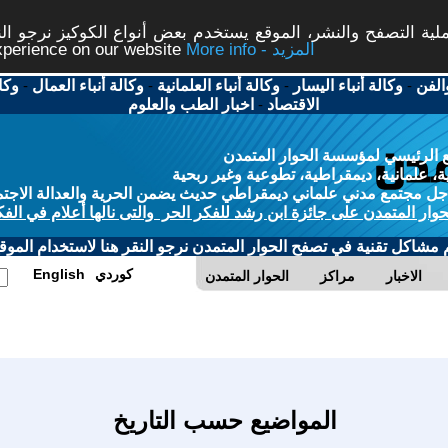
ة التصفح والنشر، الموقع يستخدم بعض أنواع الكوكيز نرجو النق
More info - المزيد
experience on our website
الفن
-
وكالة أنباء اليسار
-
وكالة أنباء العلمانية
-
وكالة أنباء العمال
-
وكا
الاقتصاد
-
اخبار الطب والعلوم
 الرئيسي لمؤسسة الحوار المتمدن
، علمانية، ديمقراطية، تطوعية وغير ربحية
ل مجتمع مدني علماني ديمقراطي حديث يضمن الحرية والعدالة الاجتم
حوار المتمدن على جائزة ابن رشد للفكر الحر والتى نالها أعلام في الفك
م مشاكل تقنية في تصفح الحوار المتمدن نرجو النقر هنا لاستخدام الموقع
كوردي
English
الاخبار
مراكز
الحوار المتمدن
المواضيع حسب التاريخ