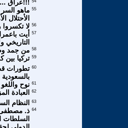
54
!!!عراق ...
55
ماهو السر
الأحتلال ا
56
لا تكسروا ر
57
أيت باعمران
التاريخي و
58
من جمد وظ
59
تركيا بين ك
60
تطورات قص
بالسعودية
61
نوح واللغو
62
العبادة المز
63
النظام الس
64
ذ. مصطفى 
السلطات ال
الدولي لحق