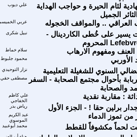
هادية لثام الحيرة و حواجب الهداية
علي ديوب
ثائر الجميل
 العراقي .. والمواقف الخجوله
عربي الخميسي
كت يسير على خُطى الكاردينال -
نبيل شكرى
العنف ومفهوم الارهاب
سلام خماط
الأوربي
محمود جلبوط
نضالي السنوي للشغيلة التعليمية
نزار التوحيدي
لربابة بأحوال مجتمع الصحابة - السفر
مصطفى حقي
مد والصحابة
اثة : مقاربة نقدية
علي كاظم
الخفاجي
ر برلين حقا ! - الجزء الأول
رياض بدر
 من تموز الدماء
عبد الكريم
الموسوي
ت لحماً مكشوفاً للقطط
محمد أبوعبيد
هناء أبو العز