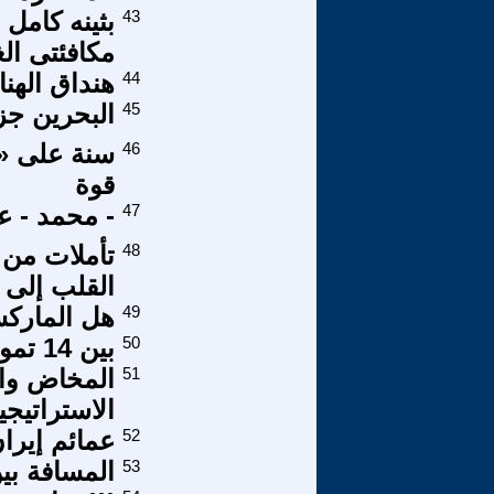
43
بثينه كامل
مكافئتى ال
44
هنداق الهنا
45
البحرين جزء
46
سنة على «ح
قوة
47
- محمد - عب
48
تأملات من
القلب إلى 
49
هل الماركس
50
بين 14 تموز الزعيم والفقراء
51
المخاض وال
الاستراتيج
52
عمائم إيرا
53
المسافة بي