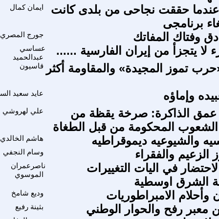
 عندما حققت نجاحى من بلدى كانت
ايمان كمال
غاء برنامجى
دق وفتاك المفاتك
جورج المصري
 لا يتجزأ من إيران الفارسية ......
عساسي
عبدالحميد
رب تموز المجيدة» والمقاومة أكثر
قاسيون
يده وإماؤه
عايد سعيد الس
 عمق الذاكرة: صرخة يقظة من
علي لهروشي
الشعوب المحكومة من قبل الطغاة
يه والشيوعيه ديموقراطيه
هاشم الخالدي
وسام النجفي
احتضار في اليات التغييرات
ناصرعمران
الموسوي
ية الشرق اوسطية
ن وأحلام الامبراطوريات
وديع شامخ
ن معبر رفح والحوار الوطني
بثينة رفيع