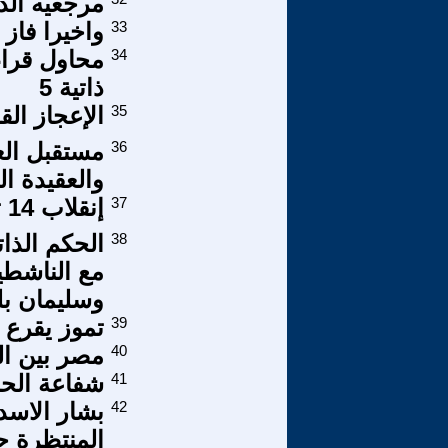
مرجعيه الدو
33
واخيرا فاز
34
محاول قراءة
ذاتية 5
35
الإعجاز الق
36
مستقبل العا
والعقيدة الب
37
إنقلاب 14 تموز 1958 وتشويه النخب السياسية
38
الحكم الذا
مع الناشطي
وسليمان بل
39
تموز يقرع 
40
مصر بين ال
41
شفاعة الحس
42
بشار الاسد
المنتظرة ح