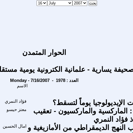
الحوار المتمدن
حيفة يسارية - علمانية الكترونية يومية مستقل
Monday - 7/16/2007 - العدد : 1978
الاسم
 الإيديولوجيا يوماً لتسقط؟
فؤاد النمري
 الماركسية والماركسيون - تعقيب
معتز حيسو
 فؤاد النمري
النهج الديمقراطي من الأمازيغية و
امال الحسين