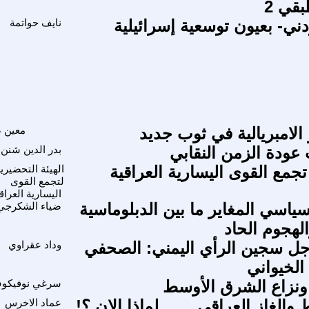
بقي 2
ردني- بعيون توسعية إسرائيلية
نايف حواتمة
 الامبريالية في ثوب جديد
معين ص
عودة الزمن النقابي
بدر الدين شنن
 تجمع القوى اليسارية العراقية
الهيئة التحضيري
لتجمع القوى
اليسارية العراق
ياسي المغاير ما بين الدبلوماسية
ضياء الشكرجي
لهجوم الحاد
جل سجين الرأي اليمني: الصحفي
وداد عقراوي
الخيواني
ونزاع الشرق الأوسط
سرغي نوفيكو
والغاز العراقى ...... لماذا الان ؟!
عماد الاخرس