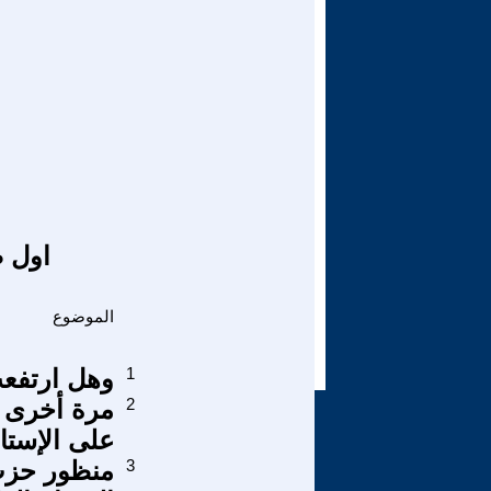
اول ص
الموضوع
1
وهل ارتفعت
2
مرة أخرى :
على الإستاذ
3
منظور حزب 