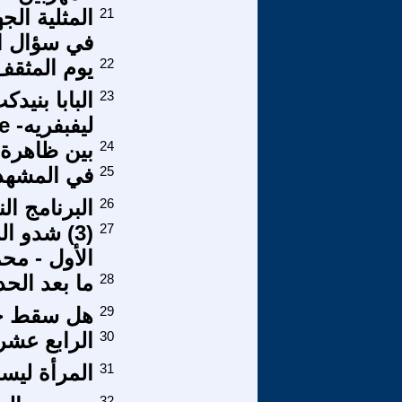
21
المثلية الج
في سؤال ال
22
يوم المثقف
23
البابا بنيد
ليفبفريه- Lefebvre المحروم
24
بين ظاهرة 
25
في المشهد 
26
البرنامج ال
27
(3) شدو ا
الأول - مح
28
ما بعد الحد
29
هل سقط جدا
30
الرابع عشر
31
المرأة ليس
32