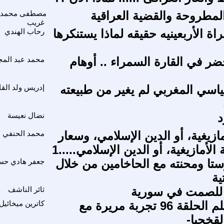
المطروحة والقضية العراقية
مصطفى محمد
غريب
اة الأربعينيه حقيقه لماذا يستنكرها
رحاب الهندي
ضر في القارة السمراء .. أوهام
محمد عبد المج
ياسي المغربي لم يغير من طبيعته
إدريس ولد القاب
د
نضال نعيسة
ازيغية، أو الدين الإسلامي، وسعار
محمد الحنفي
الأمازيغية، أو الدين الإسلامي.....1
ستا ومحنته مع الحاخامين من خلال
جعفر هادي حس
ية
د للصمت في سورية
ثائر الناشف
-التاريخ يتكلم الحلقة 96 تجربة مريرة مع
كاترين ميخائيل
لقخجيا-