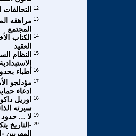
12
التحالفات 
13
مراهقه المر
المجتمع
14
الكتاب الأخ
العقيد
15
النظام الس
الاستبدادية
16
أطباء بحدو
17
مؤدلجو الأم
ادعاء حماية 
18
اوريل داكو
سيرته الذات
19
لا ... حدو
20
المهربين -ا