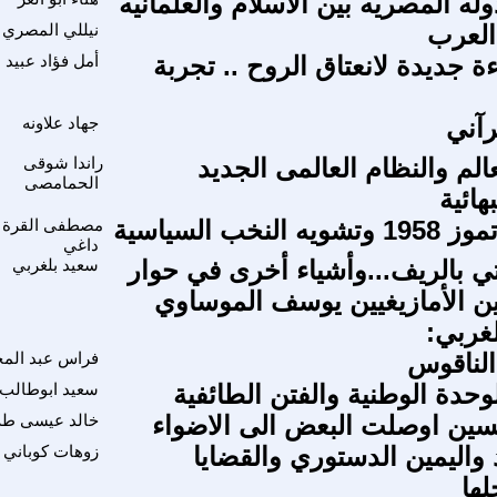
له المصريه بين الاسلام والعلمانيه
 العرب
نيللي المصري
 جديدة لانعتاق الروح .. تجربة
أمل فؤاد عبيد
رآني
جهاد علاونه
لم والنظام العالمى الجديد
راندا شوقى
الحمامصى
هائية
مصطفى القرة
داغي
تي بالريف...وأشياء أخرى في حوار
سعيد بلغربي
ن الأمازيغيين يوسف الموساوي
غربي:
الناقوس
فراس عبد المج
وحدة الوطنية والفتن الطائفية
سعيد ابوطالب
ين اوصلت البعض الى الاضواء
خالد عيسى طه
 واليمين الدستوري والقضايا
زوهات كوباني
لها