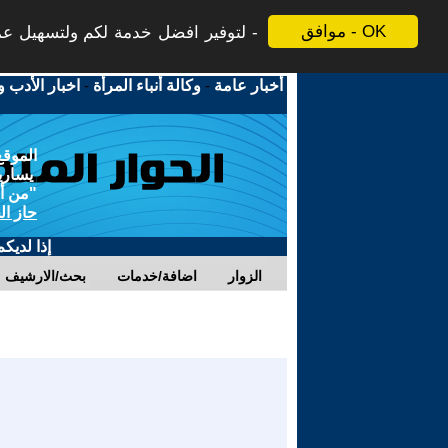
موافق - OK
لتوفير افضل خدمة لكم ولتسهيل عملي
أخبار عامة
-
وكالة أنباء المرأة
-
اخبار الأدب و
الموقع
يسارية
"من أج
حاز ال
إذا لديك
الزوار
اضافة/خدمات
بحث/الارشيف