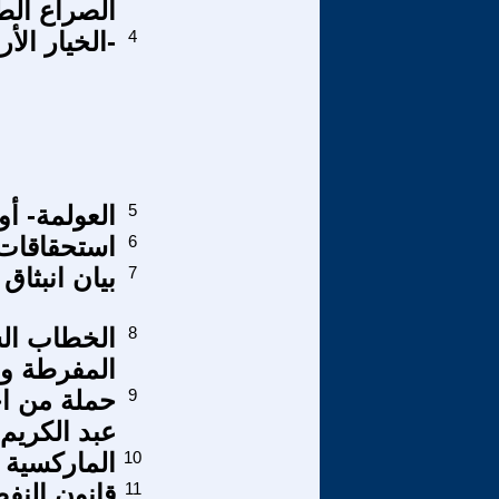
الصراع الط
4
-الخيار الأ
5
العولمة- أو
6
استحقاقات 
7
بيان انبثاق
8
الخطاب الس
المفرطة وا
9
حملة من ا
عبد الكريم 
10
الماركسية 
11
قانون النفط 