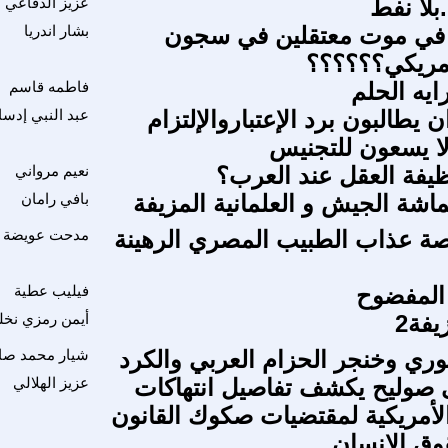
.بلا نفط
عزيز الدفاعي
 في موت معتقلين في سجون
بشار اندريا
لأمريكي؟؟؟؟؟؟
ايه الحلم
فاطمه قاسم
 يطالبون برد الإعتباروالإلتزام
عبد النبي إدسا
لا يسعون للتجنيس
يفة العقل عند العرب؟
نعيم مرواني
ماشة الجيش و العلمانية المزيفة
بافي رامان
ة عذاب الطبيب المصري الرهينة
مدحت عويضة
 المفضوح
فيليب عطية
يفة2
أيمن رمزي نخل
وري وخنجر الحزام العربي والكرد
شيار محمد صا
صوليح يكشف تفاصيل انتهاكات
عزيز الهلالي
أمريكية لمقتضيات صكوك القانون
وق الإنسان