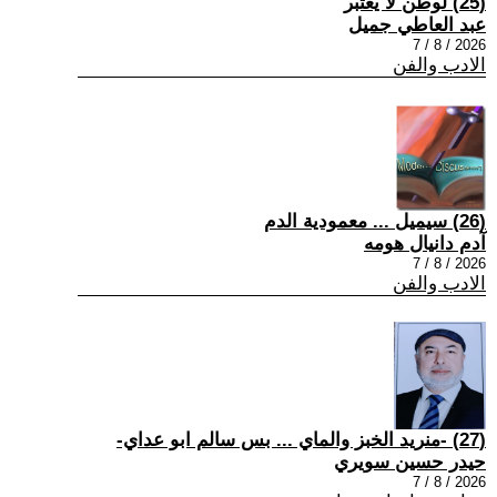
(25) لوطن لا يعتبر
عبد العاطي جميل
2026 / 8 / 7
الادب والفن
(26) سيميل ... معمودية الدم
آدم دانيال هومه
2026 / 8 / 7
الادب والفن
(27) -منريد الخبز والماي ... بس سالم ابو عداي-
حيدر حسين سويري
2026 / 8 / 7