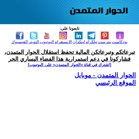
تابعونا على:
بودكاست
بنترست
تيلكرام
لينكدإن
الانستغرام
اليوتيوب
التويتر
الفيسبوك
تبرعاتكم وتبرعاتكن المالية تحفظ استقلال الحوار المتمدن،
فشاركونا في دعم استمرارية هذا الفضاء اليساري الحر
[اشترك في قناة ‫«الحوار المتمدن» على اليوتيوب]
الحوار المتمدن - موبايل
الموقع الرئيسي