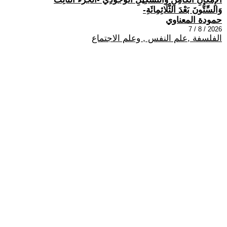
وَالسِّتُّونَ بَعْدَ الثَّلَاثِمِائَةِ-
حمودة المعناوي
2026 / 8 / 7
الفلسفة ,علم النفس , وعلم الاجتماع