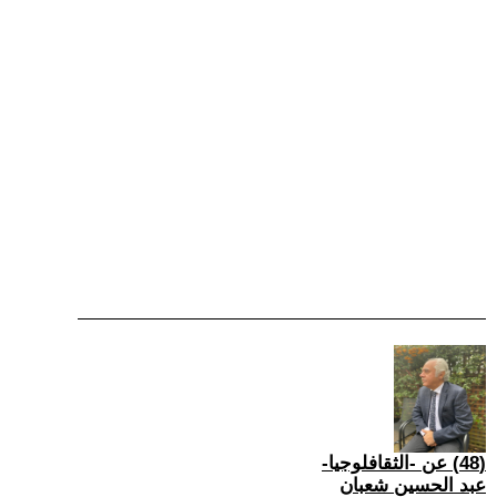
(48) عن -الثقافلوجيا-
عبد الحسين شعبان