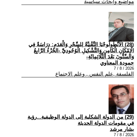
مواضيع وابحاث سياسية
(28) الْأَنْطُولُوجْيَا التِّقْنِيَّةُ لِلسِّحْرِ وَالْعَدَمِ: دِرَاسَةٌ فِي
الْإِمْكَانِ الْكَامِنِ وَالتَّشْكِيلِ الْوُجُودِيِّ -الجُزْءُ الرَّابِعُ
وَالسِّتُّونَ بَعْدَ الثَّلَاثِمِائَةِ-
حمودة المعناوي
2026 / 8 / 7
الفلسفة ,علم النفس , وعلم الاجتماع
(29) من الدولة الشكلية إلى الدولة الوظيفية...رؤية
في مقومات الدولة الحديثة
بشار مرشد
2026 / 8 / 7