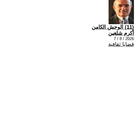
(11) الوحش الكامن
أكرم شلغين
2026 / 8 / 7
قضايا ثقافية