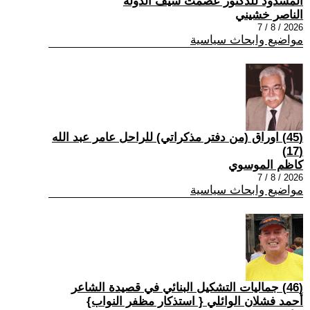
المسدود للدكتور عصمت سيف الدولة
الناصر خشيني
2026 / 8 / 7
مواضيع وابحاث سياسية
(45) اوراق (من دفتر مذكراتي) للراحل عامر عبد الله
(17)
كاظم الموسوي
2026 / 8 / 7
مواضيع وابحاث سياسية
(46) جماليات التشكيل البنائي في قصيدة الشاعر
أحمد فشلان الوائلي { استذكار مظفر النواب}