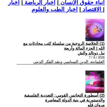
أنباء حقوق الإنسان
|
اخبار الرياضة
|
اخبار
|
اخبار الطب والعلوم
الاقتصاد
|
(1) الخلاصة الروحية من سلسلة كتب محادثات مع
الله | الجزء المائة وأربعة
نيل دونالد والش
2026 / 8 / 7
العلمانية، الدين السياسي ونقد الفكر الديني
(2) أسطورة التجانس القومي: التعددية الفلسفية
والدستورية في بنية الدولة المعاصرة
مروان فلو