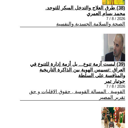
(38) طرق العلاج والتدخل المبكر للتوحد.
محمد بسام العمري
2026 / 8 / 7
الصحة والسلامة الجسدية والنفسية
(39) ليست أزمة تنوع... بل أزمة إدارة للتنوع في
العراق :تسييس الهوية بين الذاكرة التاريخية
والمنافسة على السلطة
جوتيار تمر
2026 / 8 / 7
القومية , المسالة القومية , حقوق الاقليات و حق
تقرير المصير