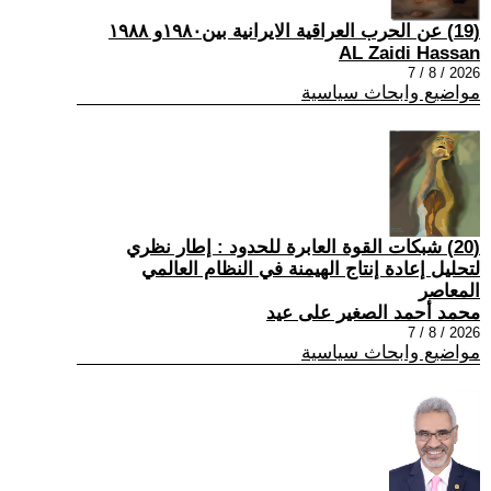
(19) عن الحرب العراقية الايرانية بين١٩٨٠و ١٩٨٨
AL Zaidi Hassan
2026 / 8 / 7
مواضيع وابحاث سياسية
(20) شبكات القوة العابرة للحدود : إطار نظري
لتحليل إعادة إنتاج الهيمنة في النظام العالمي
المعاصر
محمد أحمد الصغير على عيد
2026 / 8 / 7
مواضيع وابحاث سياسية