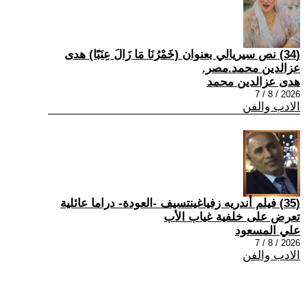
(34) نص سيريالي بعنوان (خَمْرُنَا مَا زَالَ عِنَبًا) هدى
عزالدين محمد.مصر.
هدى عزالدين محمد
2026 / 8 / 7
الادب والفن
(35) فيلم أندريه زفياغينتسيف -العودة- دراما عائلية
تعرض على خلفية غياب الأب
علي المسعود
2026 / 8 / 7
الادب والفن