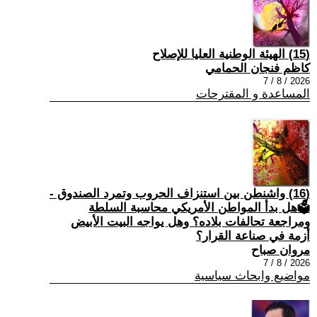
(15) الهيئة الوطنية العليا للإصلاح
كاظم فنجان الحمامي
2026 / 8 / 7
المساعدة و المقترحات
(16) واشنطن بين استنزاف الحروب وتمرد الصندوق -
🗳هل بدأ المواطن الأمريكي محاسبة السلطة
ومراجعة تحالفات بلاده؟ وهل يواجه البيت الأبيض
أزمة في صناعة القرار؟
مروان صباح
2026 / 8 / 7
مواضيع وابحاث سياسية