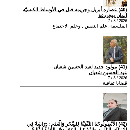
(40) عصارة أبريل وجريمة قتل في الأوساط الكنسيّة
إيمان بوقردغة
2026 / 8 / 7
الفلسفة ,علم النفس , وعلم الاجتماع
(41) مولود جديد لعبد الحسين شعبان
عبد الحسين شعبان
2026 / 8 / 7
قضايا ثقافية
(42) الْأَنْطُولُوجْيَا التِّقْنِيَّةُ لِلسِّحْرِ وَالْعَدَمِ: دِرَاسَةٌ فِي
الْإِمْكَانِ الْكَامِنِ وَالتَّشْكِيلِ الْوُجُودِيِّ -الجُزْءُ الثَّالِثُ