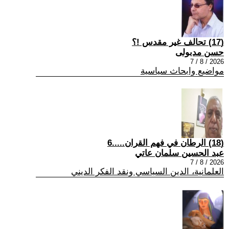
(17) تحالف غير مقدس !؟
حسن مدبولى
2026 / 8 / 7
مواضيع وابحاث سياسية
(18) الرطان في فهم القران.....6
عبد الحسين سلمان عاتي
2026 / 8 / 7
العلمانية، الدين السياسي ونقد الفكر الديني