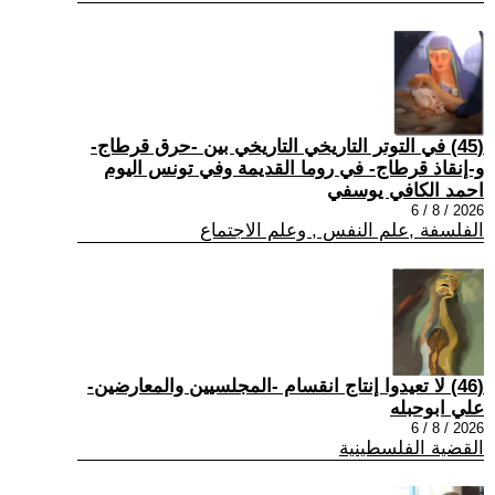
(45) في التوتر التاريخي التاريخي بين -حرق قرطاج-
و-إنقاذ قرطاج- في روما القديمة وفي تونس اليوم
احمد الكافي يوسفي
2026 / 8 / 6
الفلسفة ,علم النفس , وعلم الاجتماع
(46) لا تعيدوا إنتاج انقسام -المجلسيين والمعارضين-
علي ابوحبله
2026 / 8 / 6
القضية الفلسطينية