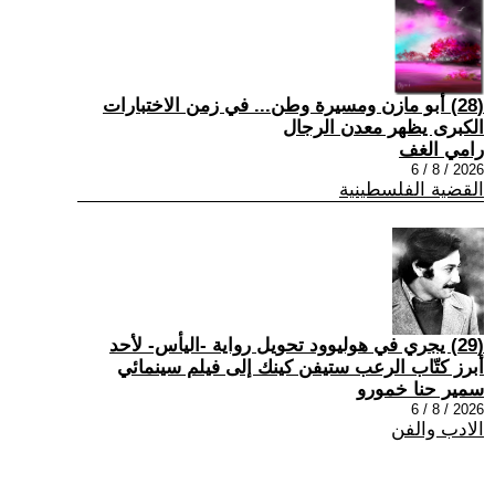
(28) أبو مازن ومسيرة وطن... في زمن الاختبارات
الكبرى يظهر معدن الرجال
رامي الغف
2026 / 8 / 6
القضية الفلسطينية
(29) يجري في هوليوود تحويل رواية -اليأس- لأحد
أبرز كتّاب الرعب ستيفن كينك إلى فيلم سينمائي
سمير حنا خمورو
2026 / 8 / 6
الادب والفن