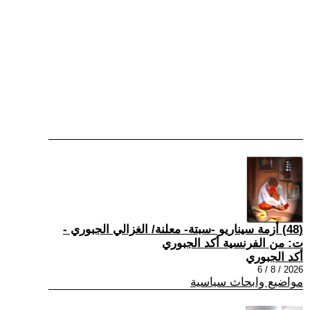
(48) أزمة سيناريو -سبتة- معلنة/ الغزالي الجبوري -
ت: من الفرنسية أكد الجبوري
أكد الجبوري
2026 / 8 / 6
مواضيع وابحاث سياسية