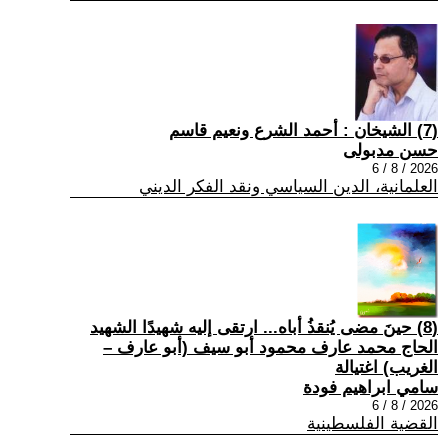
(7) الشيخان : أحمد الشرع ونعيم قاسم
حسن مدبولى
2026 / 8 / 6
العلمانية، الدين السياسي ونقد الفكر الديني
(8) حينَ مضى يُنقذُ أباه... ارتقى إليه شهيدًا الشهيد
الحاج محمد عارف محمود أبو سيف (أبو عارف –
الغريب) اغتيالة
سامي ابراهيم فودة
2026 / 8 / 6
القضية الفلسطينية