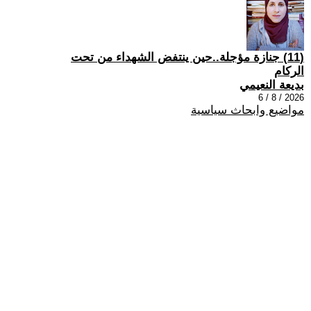
(11) جنازة مؤجلة..حين ينتفض الشهداء من تحت
الركام
بديعة النعيمي
2026 / 8 / 6
مواضيع وابحاث سياسية