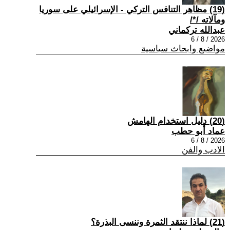
(19) مظاهر التنافس التركي - الإسرائيلي على سوريا
ومآلاته /*/
عبدالله تركماني
2026 / 8 / 6
مواضيع وابحاث سياسية
(20) دليل استخدام الهامش
عماد أبو حطب
2026 / 8 / 6
الادب والفن
(21) لماذا ننتقد الثمرة وننسى البذرة؟