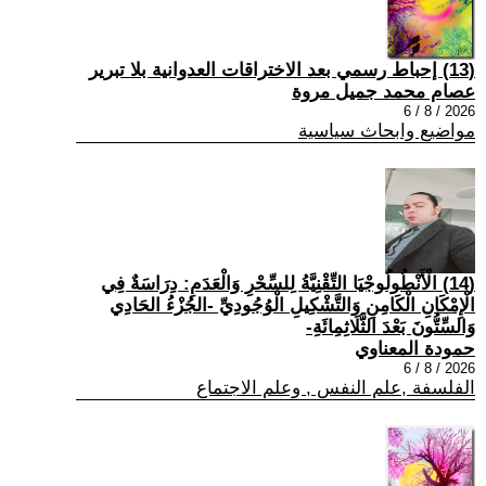
(13) إحباط رسمي بعد الاختراقات العدوانية بلا تبرير
عصام محمد جميل مروة
2026 / 8 / 6
مواضيع وابحاث سياسية
(14) الْأَنْطُولُوجْيَا التِّقْنِيَّةُ لِلسِّحْرِ وَالْعَدَمِ: دِرَاسَةٌ فِي
الْإِمْكَانِ الْكَامِنِ وَالتَّشْكِيلِ الْوُجُودِيِّ -الجُزْءُ الحَادِي
وَالسِّتُّونَ بَعْدَ الثَّلَاثِمِائَةِ-
حمودة المعناوي
2026 / 8 / 6
الفلسفة ,علم النفس , وعلم الاجتماع