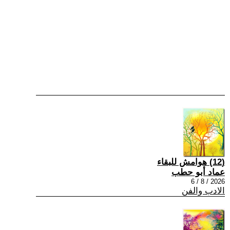
(12) هوامش للبقاء
عماد أبو حطب
2026 / 8 / 6
الادب والفن