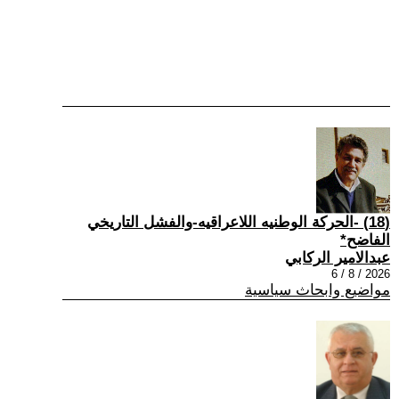
(18) -الحركة الوطنيه اللاعراقيه-والفشل التاريخي
الفاضح*
عبدالامير الركابي
2026 / 8 / 6
مواضيع وابحاث سياسية