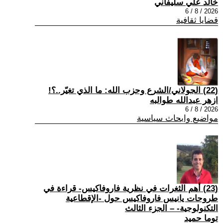
خالد علي سليفاني
2026 / 8 / 6
قضايا ثقافية
(22) الجولاني/الشرع وحزب الله: ما الذي تغيّر..؟!
ازهر عبدالله طوالبه
2026 / 8 / 6
مواضيع وابحاث سياسية
(23) أهم الثغرات في نظرية فاروفاكيس- قراءة في
طروحات يانيس فاروفاكيس حول -الإقطاعية
التكنولوجية- – الجزء الثالث
توما حميد