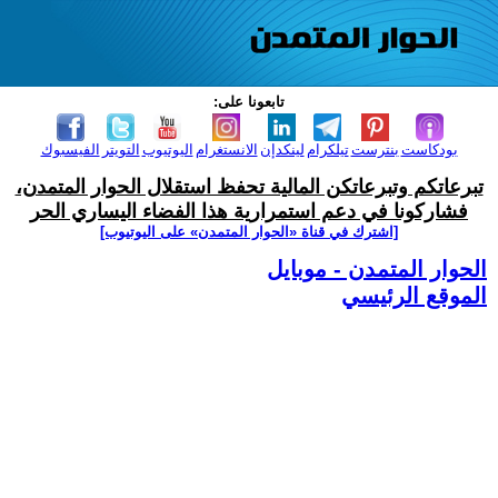
تابعونا على:
بودكاست
بنترست
تيلكرام
لينكدإن
الانستغرام
اليوتيوب
التويتر
الفيسبوك
تبرعاتكم وتبرعاتكن المالية تحفظ استقلال الحوار المتمدن،
فشاركونا في دعم استمرارية هذا الفضاء اليساري الحر
[اشترك في قناة ‫«الحوار المتمدن» على اليوتيوب]
الحوار المتمدن - موبايل
الموقع الرئيسي