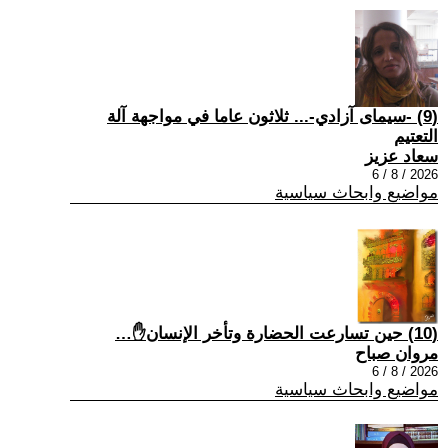
(9) -سيمای آزادي-... ثلاثون عاما في مواجهة آلة
التعتيم
سعاد عزيز
2026 / 8 / 6
مواضيع وابحاث سياسية
(10) حين تسارعت الحضارة وتأخر الإنسان✋…
مروان صباح
2026 / 8 / 6
مواضيع وابحاث سياسية