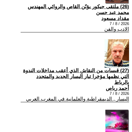
(26) ملتقى جيكور يؤبّن القاص والروائي المهندس
محمد عبد حسن
مقداد مسعود
2026 / 8 / 7
الادب والفن
(27) قبسات من النقاش الذي أعقب مداخلات الندوة
التي نظمها مؤخرا تيار اليسار الجديد والمتجدد
بالرباط
أحمد رباص
2026 / 8 / 7
اليسار , الديمقراطية والعلمانية في المغرب العربي