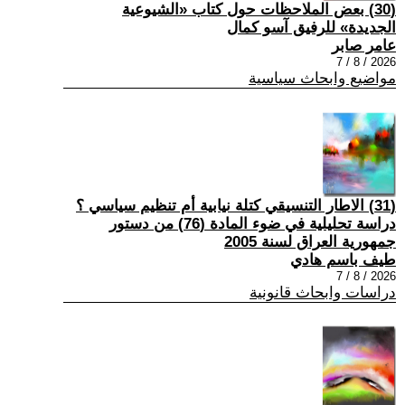
(30) بعض الملاحظات حول كتاب «الشيوعية
الجديدة» للرفيق آسو كمال
عامر صابر
2026 / 8 / 7
مواضيع وابحاث سياسية
(31) الاطار التنسيقي كتلة نيابية أم تنظيم سياسي ؟
دراسة تحليلية في ضوء المادة (76) من دستور
جمهورية العراق لسنة 2005
طيف باسم هادي
2026 / 8 / 7
دراسات وابحاث قانونية