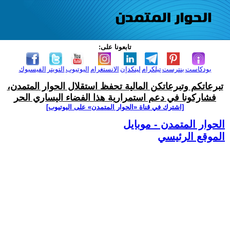
تابعونا على:
بودكاست
بنترست
تيلكرام
لينكدإن
الانستغرام
اليوتيوب
التويتر
الفيسبوك
تبرعاتكم وتبرعاتكن المالية تحفظ استقلال الحوار المتمدن،
فشاركونا في دعم استمرارية هذا الفضاء اليساري الحر
[اشترك في قناة ‫«الحوار المتمدن» على اليوتيوب]
الحوار المتمدن - موبايل
الموقع الرئيسي