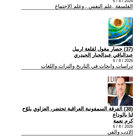
2026 / 8 / 6
الفلسفة ,علم النفس , وعلم الاجتماع
(37) حصار مغول لقلعة اربيل
عبدالباقي عبدالجبار الحيدري
2026 / 8 / 6
دراسات وابحاث في التاريخ والتراث واللغات
(38) الفرقة السمفونية العراقية تحتضر، العزاوي يلوّح
لنا بالوداع
كرم نعمة
2026 / 8 / 6
الادب والفن