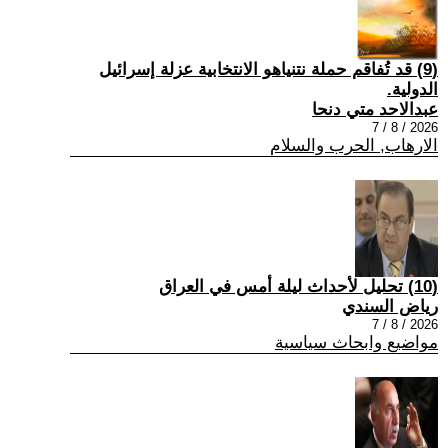
(9) قد تُفاقم حملة نتنياهو الانتخابية عزلة إسرائيل
الدولية.
عبدالاحد متي دنحا
2026 / 8 / 7
الارهاب, الحرب والسلام
(10) تحليل لأحداث ليلة أمس في العراق
رياض السندي
2026 / 8 / 7
مواضيع وابحاث سياسية