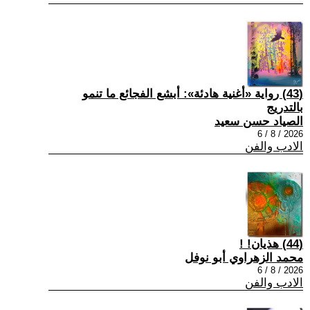
(43) رواية «أغنية هادئة»: أبشع الفجائع ما تنمو
بالتدريج
الصياد حسن سعيد
2026 / 8 / 6
الادب والفن
(44) هذيان! !
محمد الزهراوي أبو نوفل
2026 / 8 / 6
الادب والفن