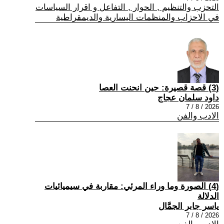
التحزب والتنظيم , الحوار , التفاعل و اقرار السياسات
في الاحزاب والمنظمات اليسارية والديمقراطية
(3) قصة قصيرة: حين انحنت العصا
داود سلمان عجاج
2026 / 8 / 7
الادب والفن
(4) الصورة وما وراء المرئي: مقاربة في سيميائيات
الدلالة
ياسر جابر الجمَّال
2026 / 8 / 7