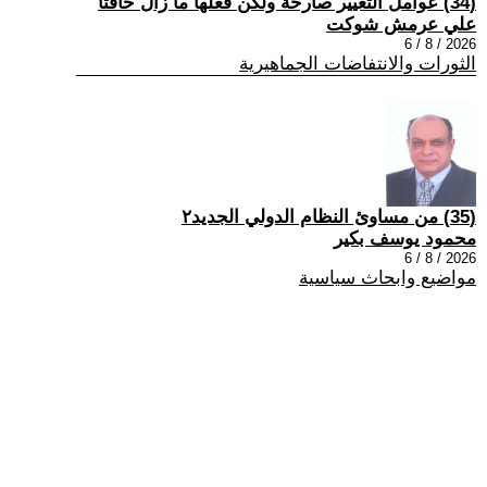
(34) عوامل التغيير صارخة ولكن فعلها ما زال خافتاً
علي عرمش شوكت
2026 / 8 / 6
الثورات والانتفاضات الجماهيرية
(35) من مساوئ النظام الدولي الجديد٢
محمود يوسف بكير
2026 / 8 / 6
مواضيع وابحاث سياسية