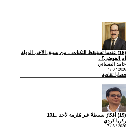
(18) عندما تستيقظ الثكنات... من يسبق الآخر، الدولة
أم الفوضى؟ .
حامد الضبياني
2026 / 8 / 7
قضايا ثقافية
(19) أفكارٌ بسيطةٌ غير مُلزمة لأحد ..101
زكريا كردي
2026 / 8 / 7