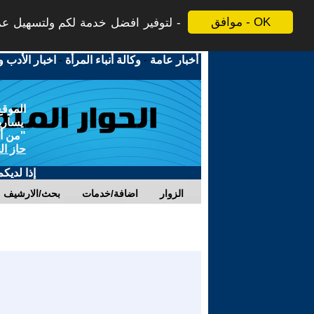
موافق - OK
لتوفير افضل خدمة لكم ولتسهيل عملي
أخبار عامة
-
وكالة أنباء المرأة
-
اخبار الأدب و
الموقع
يسارية
"من أج
حاز ال
إذا لديك
الزوار
اضافة/خدمات
بحث/الارشيف