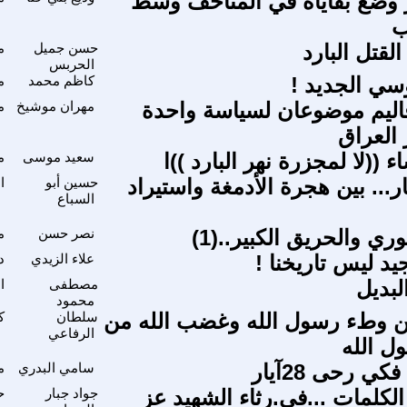
وضع بقاياه في المتاحف وسط
ب
لقتل البارد
حسن جميل
م
الحربس
وسي الجديد !
كاظم محمد
م
قاليم موضوعان لسياسة واحدة
مهران موشيخ
م
العراق
ء ((لا لمجزرة نهر البارد ))ا
سعيد موسى
م
... بين هجرة الأدمغة واستيراد
حسين أبو
ا
السباع
ري والحريق الكبير..(1)
نصر حسن
م
جيد ليس تاريخنا !
علاء الزيدي
د
لبديل
مصطفى
ا
محمود
ن وطء رسول الله وغضب الله من
سلطان
ك
الرفاعي
ل الله
ي رحى 28آيار
سامي البدري
م
الكلمات ...في.رثاء الشهيد عز
جواد جبار
ح