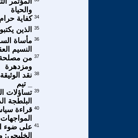
المؤتمر ال
والحياة
34
كفاية حرام.
35
الذين يكتب
36
مأساة السما
النسيم العق
37
من مصلحة إ
ومزدهرة
38
نقد الوثيق
_ تيم
39
تساؤلات ال
البلطجة الد
40
قراءة سياسي
المواجهات ا
41
على ضوء اج
الخليجي: م