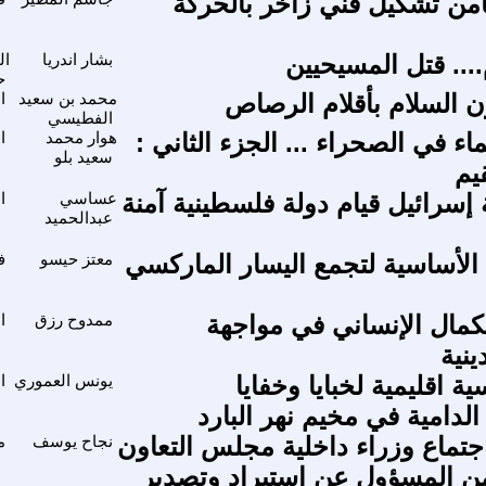
ثامن تشكيل فني زاخر بالحركة
... قتل المسيحيين
بشار اندريا
ال
ح
ون السلام بأقلام الرصاص
محمد بن سعيد
ا
الفطيسي
ء في الصحراء ... الجزء الثاني :
هوار محمد
ا
سعيد بلو
يم
سرائيل قيام دولة فلسطينية آمنة
عساسي
ا
عبدالحميد
ة الأساسية لتجمع اليسار الماركسي
معتز حيسو
ف
كمال الإنساني في مواجهة
ممدوح رزق
ا
ينية
ة اقليمية لخبايا وخفايا
يونس العموري
ا
لدامية في مخيم نهر البارد
تماع وزراء داخلية مجلس التعاون
نجاح يوسف
م
ن المسؤول عن استيراد وتصدير