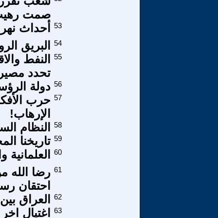
شعب تقرر 
صمت رهي
53
أحداث نهر ا
54
البريق الر
55
النفط والا
تحدد مصير 
56
دولة الرؤسا
57
حرب الأفكار
الإرهاب!
58
النظام السو
59
تاريخنا الم
60
العلمانية وا
61
رضا الله م
احتقان رسو
62
العراق بين فك
63
اغتيال اخر 