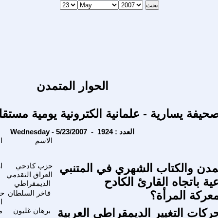
الحوار المتمدن
حيفة يسارية - علمانية الكترونية يومية مستقل
Wednesday - 5/23/2007 - العدد : 1924
الاسم
المحاور
تمدن والكتاب الشهري في المتنبي
حزب كادحي
ا
العراق التقدمي
عية باتجاه القارئ الكادح
الديمقراطي
عركة المرأة؟
فاخر السلطان
حق
ا
ركات التغيير الديمقراطي العربية
برهان غليون
م