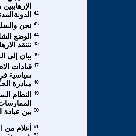
الإرهابيين 
42
الدولةالمدن
43
نحن والسلط
44
الوضع الشاذ
45
ننتقد الارها
46
بيان إلى الم
47
قيادات الا
سياسية في 
48
مبادرة الح
49
النظام الس
الممارسات 
50
بين عبادة ا
51
أعلام من ا
52