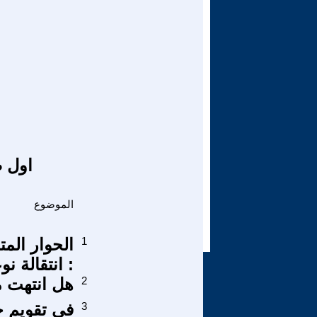
اول ص
الموضوع
1
الحوار الم
: انتقالة نو
2
هل انتهت م
3
في تقويم ح