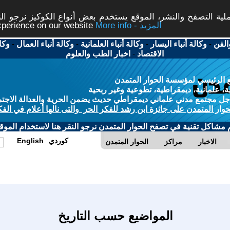
ة التصفح والنشر، الموقع يستخدم بعض أنواع الكوكيز نرجو النق
More info - المزيد
experience on our website
الفن
-
وكالة أنباء اليسار
-
وكالة أنباء العلمانية
-
وكالة أنباء العمال
-
وكا
الاقتصاد
-
اخبار الطب والعلوم
 الرئيسي لمؤسسة الحوار المتمدن
، علمانية، ديمقراطية، تطوعية وغير ربحية
ل مجتمع مدني علماني ديمقراطي حديث يضمن الحرية والعدالة الاجتم
حوار المتمدن على جائزة ابن رشد للفكر الحر والتى نالها أعلام في الفك
م مشاكل تقنية في تصفح الحوار المتمدن نرجو النقر هنا لاستخدام الموقع
كوردي
English
الاخبار
مراكز
الحوار المتمدن
المواضيع حسب التاريخ