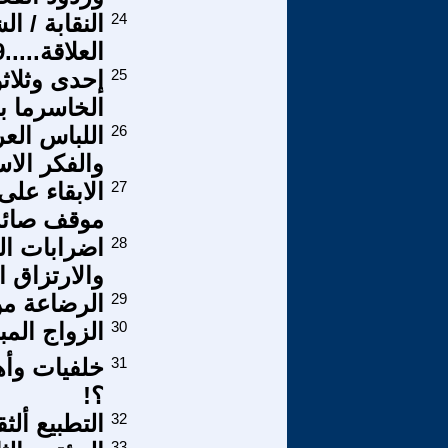
24
النقابة / ا
العلاقة.....19
25
إحدى وثلاثو
الخاسرما بي
26
اللباس الع
والفكر الا
27
الابقاء عل
موقف صائ
28
اضرابات الش
والارتزاق ا
29
الرضاعة من
30
الزواج المب
31
خلفيات وأه
؟!
32
التطبيع ألث
33