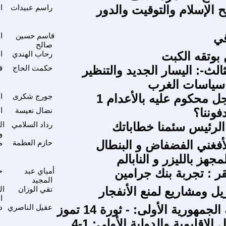
 الإسلام والتوقيت والدور
راسم عبيدات
ا
قي
قاسم حسين
ا
صالح
بوتقه الكبت
رحاب الهندي
ا
الث-: اليسار الجديد والتنظير
حكمت الحاج
ق
 سياسات الغرب
ل محكوم عليه بالأعدام 1
جورج شكرى
ا
فوننا؟
نضال نعيسة
ا
الرئيس سئمنا خطاباتك
رداد السلامي
ال
و
أفغني الفضفاض و البنطال
حازم العظمة
م
جهز بالليزر و النابالم
قر : تجربة بنك جرامين
أمياي عبد
ح
المجيد
يل ومشاريع لمنع الأنفجار
تقي الوزان
ال
ا
من تاريخية الجمهورية الأولى: - ثورة 14 تموز
عقيل الناصري
د
الإقليمية والدولية الأولى: 1-4