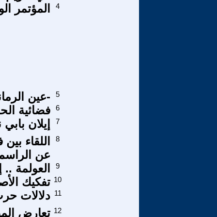
4
المؤتمر الو
5
-عين الرمان
6
فضائية الح
7
إيلان بابي 
8
اللقاء بين 
عن الراسما
9
العولمة .. 
10
تفكيك الأص
11
دلالات حرب
12
تعارض المص