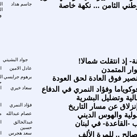
طني الثامن ... نكهة خاصة
جاسم هداد
ال
ال
و
ة- إذ انتقلت شمالا!
جواد البشيتي
وار المتمدن
عادل الامين
ا
نصير فوق العادة لحق العودة
برهوم جرايسي
ال
ح
فوكوياما وفؤاد النمري في الدفاع
سعاد خيري
ا
لية وتضليل البشرية
إنزلاق عن مسار التاريخ
فؤاد النمري
ا
ولية والهوس الديني
عصام عبدالله
م
 -القاعدة- في لبنان
عبدالخالق
ا
حسين
الح .. للمرة الألف
سعد هجرس
ا