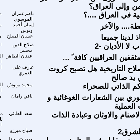
من وإلى العراق؟
ية في العراق ....؟
ناصرعمران
م
الموسوي
ة.... والآخر
إيمان أحمد
م
ونوس
 لدينا جميعا
غسان المفلح
م
ب لا الأديان -2
صلاح الدين
ا
محسن
ثقفين العراقيين كافة ً ...
عدنان الظاهر
ال
ا
صلاح التاريخية هل تصبح كروت
عارف علي
ا
العمري
يد صالح
كم الذاتي للصحراء
محمد بوبوش
ال
ا
وري بين الشعارات الغوغائية و
بافي رامان
م
العملية
لاصنام والاوثان وعبادة الذات
سعد الطائي
مل
لل
ا
لشرق2
صباح ميرزو
س
وديع بتي حنا
م