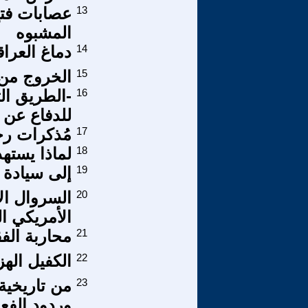
13
عصابات فتح
المشبوه
14
دماغ العرا
15
الخروج من 
16
-الطريق الث
للدفاع عن
17
مُذكرات رج
18
لماذا يستهد
19
إلى سيادة 
20
السروال ال
الأمريكي الم
21
محاربة الف
22
الكفيل الهز
23
وردود الفعل 