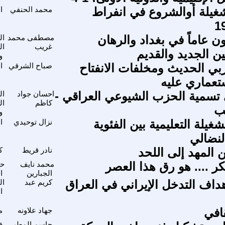
لشغيلة أوالشروع في انفراط
محمد الحنفي
ا
ن عاماً في بغداد والرهان
مصطفى محمد
ال
غريب
ال
ن الجديد والقديم
و
ربي الحديث ومخلفات الانفتاح
صباح الشرقي
ا
ستعماري عليه
ى تسمية الحزب الشيوعي العراقي -
احسان جواد
ال
كاظم
ال
ب
و
غيلة التعليمية بين الفئوية
نزال توحيدي
ا
لنضالي
 المهد إلى اللحد
نادر قريط
ك
كر .... هو رق هذا العصر
محمد نايف
حق
الجبارين
ا
داف التدخل الإيراني في العراق
كريم عبد
ال
ا
قافي
جهاد علاونه
م
جاسم المطير
ف