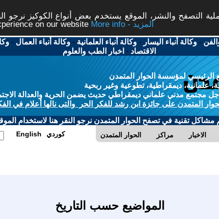
ة التصفح والنشر، الموقع يستخدم بعض أنواع الكوكيز نرجو النق
More info - المزيد
experience on our website
الفن
-
وكالة أنباء اليسار
-
وكالة أنباء العلمانية
-
وكالة أنباء العمال
-
وكا
الاقتصاد
-
اخبار الطب والعلوم
 الرئيسي لمؤسسة الحوار المتمدن
، علمانية، ديمقراطية، تطوعية وغير ربحية
ل مجتمع مدني علماني ديمقراطي حديث يضمن الحرية والعدالة الاجتم
حوار المتمدن على جائزة ابن رشد للفكر الحر والتى نالها أعلام في الفك
م مشاكل تقنية في تصفح الحوار المتمدن نرجو النقر هنا لاستخدام الموقع
كوردي
English
الاخبار
مراكز
الحوار المتمدن
المواضيع حسب التاريخ