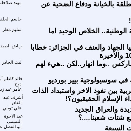
طلقة بالخيانة ودفاع الضحية عن
مهند صلاحا
جاسم الحلف
ة الوطنية.. الخلاص الوحيد اما
سليم مطر
 الجهاد والعنف في الجزائر: خطابا
رياض الصيدا
اركس ..وما انهار..لكن ..هيء لهم
ليث الجادر
ة في سوسيولوجية بيير بورديو
خالد كاظم أب
دوح
بية بين نفوذ الاخر واستبداد الذات
عامر عبد زيد
ء الإسلام الحقيقيون؟!
أشرف عبد
القادر
يدة والعراق الجديد
علي ثويني
شتات شعبنا....؟
عبد الاخوة
التميمي
ت السبعة
ابو الفضل ع