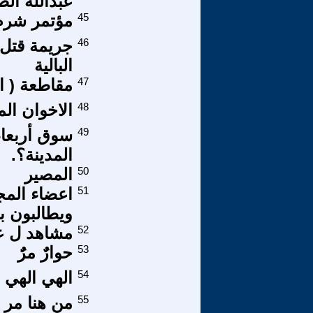
عبدالله الص
45
مؤتمر شرم 
46
جريمة قتل (
البالية
47
مقاطعة ( ا
48
الاخوان ال
49
سوق أربعاء
المدينة؟.
50
المصير
51
اعضاء الم
ويطالبون ب
52
مشاهد ل عج
53
حوارٌٌ مرٌُ
54
الهي الهي 
55
من هنا مر 