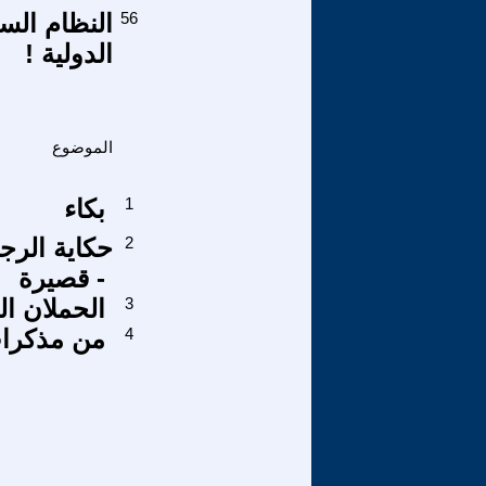
56
النظام ال
الدولية !
الموضوع
1
بكاء
2
حكاية الرج
قصيرة -
3
الحملان ال
4
من مذكرات