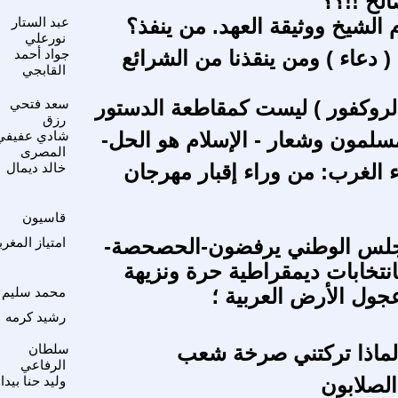
الح !!؟؟
الشيخ ووثيقة العهد. من ينفذ؟
عبد الستار
نورعلي
 دعاء ) ومن ينقذنا من الشرائع
جواد أحمد
القابجي
لروكفور ) ليست كمقاطعة الدستور
سعد فتحي
رزق
مسلمون وشعار - الإسلام هو الحل-
شادي عفيفي
المصرى
 الغرب: من وراء إقبار مهرجان
خالد ديمال
قاسيون
جلس الوطني يرفضون-الحصحصة-
امتياز المغر
انتخابات ديمقراطية حرة ونزيهة
ول الأرض العربية ؛
محمد سليم
رشيد كرمه
لماذا تركتني صرخة شعب
سلطان
الرفاعي
الصلابون
وليد حنا بيدا