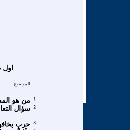
اول ص
الموضوع
1
من هو المس
2
سؤال التعا
3
حرب يخافها