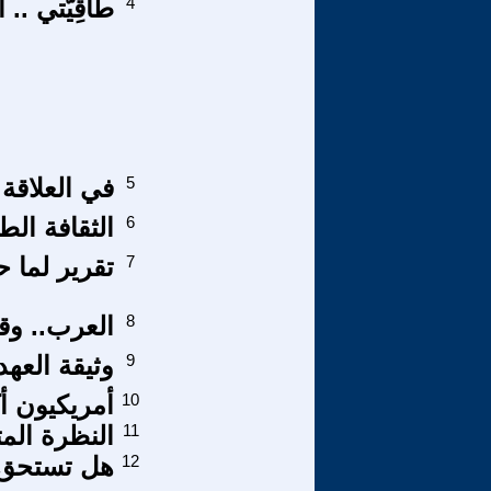
4
طَاقِيَّتي .. ا
5
في العلاقة 
6
الثقافة الطا
7
تقرير لما 
8
العرب.. وقر
9
وثيقة العه
10
أمريكيون أ
11
النظرة الم
12
هل تستحق ق