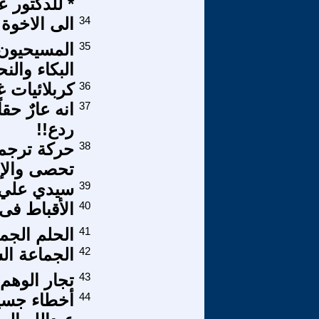
* للدكتور 
34
الى الاخوة
35
المسيحيون و
البكاء والن
36
كربلائيات غ
37
انه عارٌ حق
ردع!!
38
حركة ترجمة 
تحصى والإ
39
سيدي علي و
40
الأقباط فى 
41
الحلم الجمي
42
الجماعة ال
43
تجار الوهم 
44
أخطاء جسي