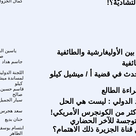
لتشَاديَّةْ؟!
كمال الجزول
بين الأوليغارشية والطائفية
ياسين ال
صا
ئفية
جاسم هداد
حدث في قضية أ / ميشيل كيلو
اللجنة الدولية
لمساندة ميش
كيلو
اءة الطالع
قاسم حسين
صالح
د الدولي : ليست هي الحل
سيار الجميل
كثر من الكونجرس الأمريكي!
سعد هجرس
توجسة للآخر الحضاري
حنان بديع
ناة الجزيرة ذلك الاهتمام؟
ابتسام يوسف
الطاهر