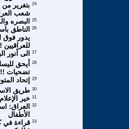
24
بتغرير من 
شعب العرا
25
البصره وال
26
الناطق باس
يدور فوق ال
للعراقيين !
27
الى أنور ال
28
أيحق لليسا
تضحيات !!!
29
إتحاد المت
30
طريق الاست
31
خير الإعلام
32
العراق: اس
الأطفال
33
قراءة في ك