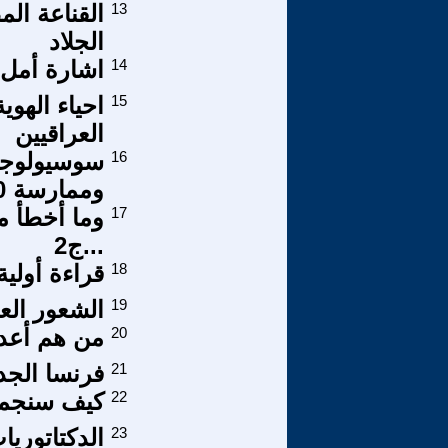
13
القناعة الم
الجلاد
14
اشارة أمل!
15
احياء الهوي
العراقيين
16
سوسيولوجيا
وممارسة 10 والأخيرة
17
وما أخطأ م
...ج2
18
قراءة أولي
19
الشعور العر
20
من هم أعدا
21
فرنسا الجد
22
كيف سنجمع 
23
الدكتاتوريا