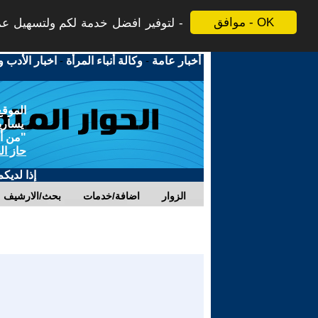
موافق - OK
لتوفير افضل خدمة لكم ولتسهيل عملي
أخبار عامة
-
وكالة أنباء المرأة
-
اخبار الأدب و
الموقع
يسارية
"من أج
حاز ال
إذا لديك
الزوار
اضافة/خدمات
بحث/الارشيف