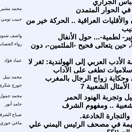
عباس الجراري
 في الحوار المتمدن
محمد مشير
الأقليات العراقية .. الحركة خير من
حبيب تومي
حيب
ير- لطمية-... حول الأنفال
واصف شنون
اً، حين يتعالى فحيح -الملثمين-، دون
رواء الجصان
الأدب العربي إلى الهولندية: ثغر لا
عماد فؤاد
سلاميات تطغى على الآداب
حكاية زواج الرجال بالمغرب
محمد نبيل
الأمثال الشعبية 7
جورج شكرى
ل وتجربة الهنود الحمر
محمد جمول
شعبية .. ومفهوم الشرف
حامد أنور
والتجارة الخادعة.
صباح الشرق
مة في مصحف الرئيس اليمني علي
ماغي خوري