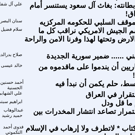
بطانته: بغاث آل سعود يستنسر أمام
علي آل شف
ق!
موقف السلبي للحكومه المركزيه
سنان البصر
م الجيش الامريكي نراقب كل ما
سلام فضيل
ارض وتحتها لهذا وفرنا الامن والراحة
بني ...... ضمير سورية الجديدة
صلاح بدرالدي
ريين أن يندموا على ماقدموه من
خالد عيسى 
وسط، حلم يكمن أن نبدأ فيه
أحمد حسنين
الحسنية
قرار في العراق
علي الشهاب
 ما قل ودل
ابراهيم سبت
تمرار تصاعد انتشار المخدرات بين
عبدالوهاب
حميد رشيد
تاب * لاتطرف ولا إرهاب في الإسلام
فدوى أحمد
التكموتي