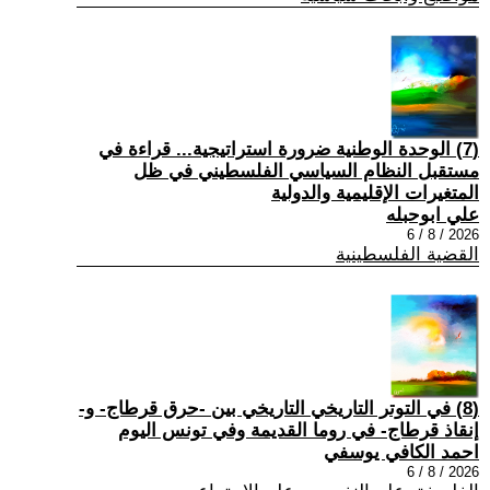
(7) الوحدة الوطنية ضرورة استراتيجية... قراءة في
مستقبل النظام السياسي الفلسطيني في ظل
المتغيرات الإقليمية والدولية
علي ابوحبله
2026 / 8 / 6
القضية الفلسطينية
(8) في التوتر التاريخي التاريخي بين -حرق قرطاج- و-
إنقاذ قرطاج- في روما القديمة وفي تونس اليوم
احمد الكافي يوسفي
2026 / 8 / 6