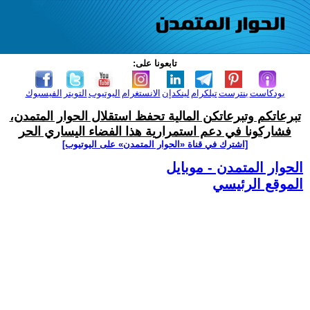
تابعونا على:
بودكاست
بنترست
تيلكرام
لينكدإن
الانستغرام
اليوتيوب
التويتر
الفيسبوك
تبرعاتكم وتبرعاتكن المالية تحفظ استقلال الحوار المتمدن،
فشاركونا في دعم استمرارية هذا الفضاء اليساري الحر
[اشترك في قناة ‫«الحوار المتمدن» على اليوتيوب]
الحوار المتمدن - موبايل
الموقع الرئيسي