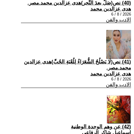
(40) نص(صَلِّ بعدَ النَّحر)هدى عزالدين محمد.مصر.
هدى عزالدين محمد
2026 / 8 / 6
الادب والفن
(41) نص(لَا يَصْلُحُ الشُّعَرَاءُ لِلُعْبَةِ الحُبِّ)هدى عزالدين
محمد.مصر.
هدى عزالدين محمد
2026 / 8 / 6
الادب والفن
(42) عن وهم الوحدة الوطنية
اسماعيل شاكر الرفاعي