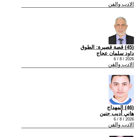
الادب والفن
(45) قصة قصيرة: الطوق
داود سلمان عجاج
2026 / 8 / 6
الادب والفن
(46) المهداج
هاني أديب حنين
2026 / 8 / 6
الادب والفن