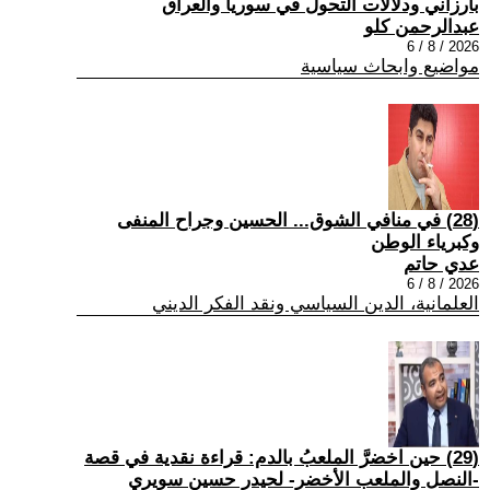
بارزاني ودلالات التحول في سوريا والعراق
عبدالرحمن كلو
2026 / 8 / 6
مواضيع وابحاث سياسية
(28) في منافي الشوق... الحسين وجراح المنفى
وكبرياء الوطن
عدي حاتم
2026 / 8 / 6
العلمانية، الدين السياسي ونقد الفكر الديني
(29) حين اخضرَّ الملعبُ بالدم: قراءة نقدية في قصة
-النصل والملعب الأخضر- لحيدر حسين سويري