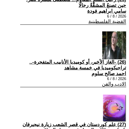
حين تصنعُ المشقَّةُ رجالًا
سامي ابراهيم فودة
2026 / 8 / 6
القضية الفلسطينية
(26) -الغاز الأخير، أو كوميديا الأنابيب المتفجرة-..
تراجيكوميديا في خمسة مشاهد
احمد صالح سلوم
2026 / 8 / 6
الادب والفن
(27) علم كوردستان في قصر الشعب زيارة نيجيرفان