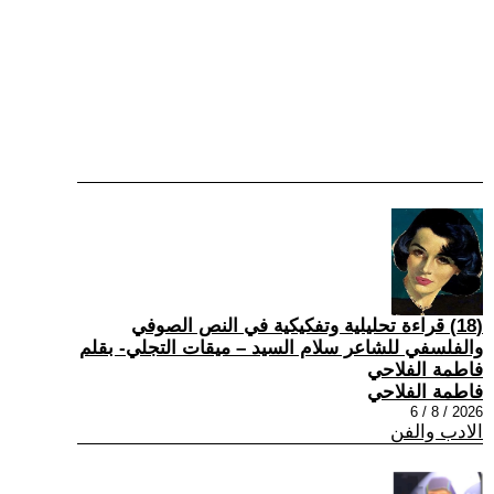
(18) قراءة تحليلية وتفكيكية في النص الصوفي
والفلسفي للشاعر سلام السيد – ميقات التجلي- بقلم
فاطمة الفلاحي
فاطمة الفلاحي
2026 / 8 / 6
الادب والفن