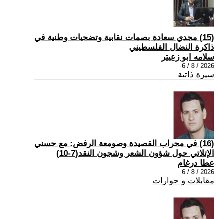
(15) مجدي سعادة بصمات نقابية وتضحيات وطنية في
ذاكرة النضال الفلسطيني
سلامه ابو زعيتر
2026 / 8 / 6
سيرة ذاتية
(16) في محراب القصيدة وصومعة الرفض: مع حسني
الإتلاتي حول شؤون الشعر وشجون النقد(7-10)
عطا درغام
2026 / 8 / 6
مقابلات و حوارات