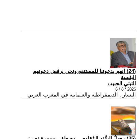
(24) انهم يدعوننا للمستنقع ونحن نرفض دعوتهم
البئيسة
التيتي الحبيب
2026 / 8 / 6
اليسار , الديمقراطية والعلمانية في المغرب العربي
(25) رحيلُ السَّندِ المُقاوم... مصطفى ميسرة نصر: