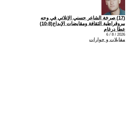
(17) صرخة الشاعر حسني الإتلاتي في وجه
بيروقراطية الثقافة ومقايضات الإبداع(8-10)
عطا درغام
2026 / 8 / 6
مقابلات و حوارات