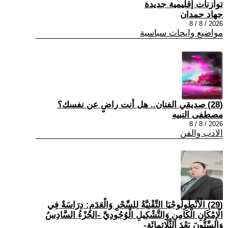
توازنات إقليمية جديدة
جهاد حمدان
2026 / 8 / 8
مواضيع وابحاث سياسية
(28) صديقي الفنان.. هل أنت راضٍ عن نفسك؟
مصطفى النبيه
2026 / 8 / 8
الادب والفن
(29) الْأَنْطُولُوجْيَا التِّقْنِيَّةُ لِلسِّحْرِ وَالْعَدَمِ: دِرَاسَةٌ فِي
الْإِمْكَانِ الْكَامِنِ وَالتَّشْكِيلِ الْوُجُودِيِّ -الجُزْءُ السَّادِسُ
وَالسِّتُّونَ بَعْدَ الثَّلَاثِمِائَةِ-