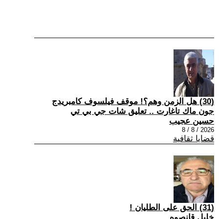
(30) هل الزمن وهم؟! موقف فيلسوف كامبريدج
جون ماك تاغارت .. تعليق شات جي بي تي
حسين عجيب
2026 / 8 / 8
قضايا ثقافية
(31) الحق على الطليان !
خليل قانصوه