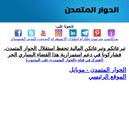
تابعونا على:
بودكاست
بنترست
تيلكرام
لينكدإن
الانستغرام
اليوتيوب
التويتر
الفيسبوك
تبرعاتكم وتبرعاتكن المالية تحفظ استقلال الحوار المتمدن،
فشاركونا في دعم استمرارية هذا الفضاء اليساري الحر
[اشترك في قناة ‫«الحوار المتمدن» على اليوتيوب]
الحوار المتمدن - موبايل
الموقع الرئيسي