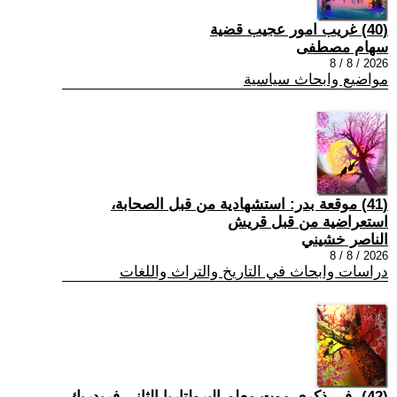
(40) غريب امور عجيب قضية
سهام مصطفى
2026 / 8 / 8
مواضيع وابحاث سياسية
(41) موقعة بدر: استشهادية من قبل الصحابة،
استعراضية من قبل قريش
الناصر خشيني
2026 / 8 / 8
دراسات وابحاث في التاريخ والتراث واللغات
(42) -في ذكرى موت معلم البرولتاريا الثاني فريدريك