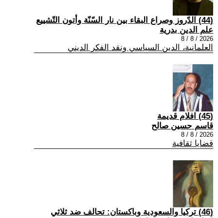
(44) الدّروز وصراع البقاء بين نار السّنّة وأتون التّشييع
علم الدين بدرية
2026 / 8 / 8
العلمانية، الدين السياسي ونقد الفكر الديني
(45) افلام قديمة
قاسم حسين صالح
2026 / 8 / 8
قضايا ثقافية
(46) تركيا والسعودية وباكستان: تحالف ضد ثلاثي