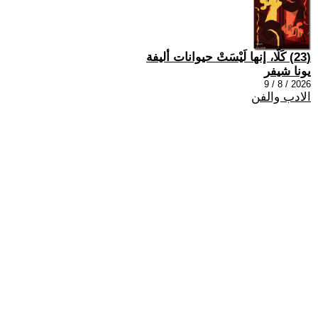
(23) كَلَّا، إنها لَيْسَتْ حيوانات أليفة
يونا شيفر
2026 / 8 / 9
الادب والفن