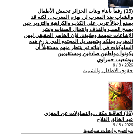
(15) رفقاً بأبناء وبنات الجزائر تجييش الأطفال
والشباب ضد المغرب لن يهزم المغرب… لكنه قد
يصنع أجيالاً تتربى على الكذب والكراهية والتزوير حين
يصبح السب والقذف وانتحال الصفات ونشر
الإشاعات «مهمة وطنية»، فإن الخاسر الحقيقي ليس
المغرب وملكه وشعبه، بل المجتمع الذي يزرع هذه
السلوكيات في أبنائه ثم ينتظر منهم مستقبلاً أن
يكونوا مواطنين صادقين ومستقيمين
بوشعيب حمراوي
2026 / 8 / 9
حقوق الاطفال والشبيبة
(16) اتفاقية مكة ...والتساؤلات عن المغزى
عبد الخالق الفلاح
2026 / 8 / 9
مواضيع وابحاث سياسية