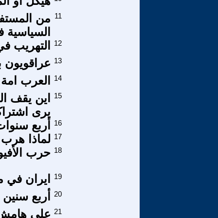
هيكل أو الم
11
من المستفي
السياسية ف
12
التهريب في 
13
عراقويون ب
14
العرب امة ت
15
اين يقف ال
يرى اشتراك
16
أربع سنوا
17
لماذا هرب (
18
حرب الأفيو
19
ايران في مو
20
أربع سنين ي
21
على هامش 