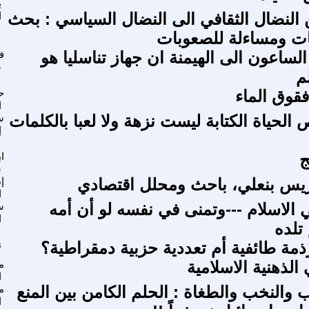
ي
ن النضال الثقافي الى النضال السياسي : بحث
ا
ات ومساءلة للصعوبات
لساعون الى الهيمنة ان جهاز تناسليا هو
ف
ص
م
قوق الماء
ح
ا
 الحياة الكتابة ليست نزهة ولا لعبا بالكلمات
س
إ
ج
ا
س
ريس بنعلي، باحث ومحلل اقتصادي
إ
ا
ي الاسلام ---وتمنى في نفسه لو أن أمه
س
ا
تلده
ة طائفية أم تعددية حزبية دمقراطية؟
ن
الذهنية الاسلامية
م
ا
والنخب والطغاة : الحلم الكامن بين المنع
م
ا