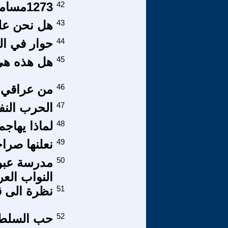
42
1273مسامير جاسم المطير
43
هل نحن عل
44
حوار في الد
45
هل هذه هي 
46
من عراقي إ
47
الحرب النف
48
لماذا يهاج
49
نعلنها صرا
50
مدرسة عبوس
النواب الع
51
نظرة الى ق
52
حب السلطة