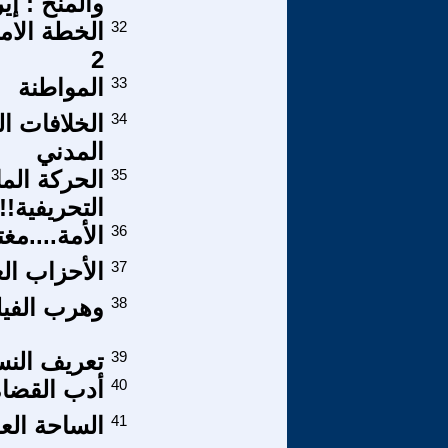
والمنح : إي
32
الخطة الام
2
33
المواطنة
34
الخلافات ا
المدني
35
الحركة الما
التحريفية!!!
36
الأمة....مغ
37
الأحزاب الع
38
وهرب الفيل
39
تعريف النس
40
أدب القضاة -
41
الساحة العر