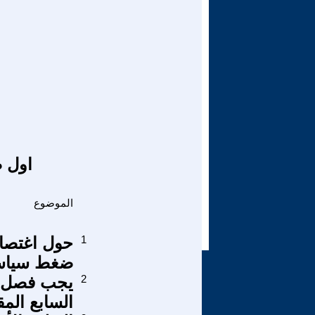
اول ص
الموضوع
1
حول اغتصاب
ضغط سياسية
2
يجب فصل ال
السابع الم