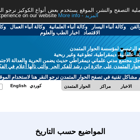
ة التصفح والنشر، الموقع يستخدم بعض أنواع الكوكيز نرجو النق
More info - المزيد
experience on our website
الفن
-
وكالة أنباء اليسار
-
وكالة أنباء العلمانية
-
وكالة أنباء العمال
-
وكا
الاقتصاد
-
اخبار الطب والعلوم
 الرئيسي لمؤسسة الحوار المتمدن
، علمانية، ديمقراطية، تطوعية وغير ربحية
ل مجتمع مدني علماني ديمقراطي حديث يضمن الحرية والعدالة الاجتم
حوار المتمدن على جائزة ابن رشد للفكر الحر والتى نالها أعلام في الفك
م مشاكل تقنية في تصفح الحوار المتمدن نرجو النقر هنا لاستخدام الموقع
كوردي
English
الاخبار
مراكز
الحوار المتمدن
المواضيع حسب التاريخ