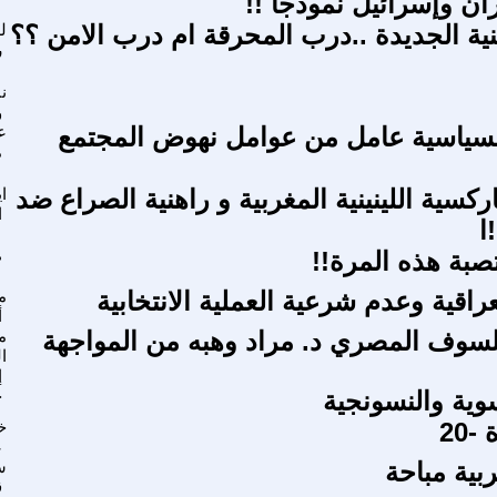
ران وإسرائيل نموذجاً !!
نية الجديدة ..درب المحرقة ام درب الامن ؟؟
ل
ر
ن
و
لسياسية عامل من عوامل نهوض المجتمع
ع
م
ركسية اللينينية المغربية و راهنية الصراع ضد
اي
ا
ا
تصبة هذه المرة!!
ط
راقية وعدم شرعية العملية الانتخابية
م
أ
سوف المصري د. مراد وهبه من المواجهة
م
ا
إ
وية والنسونجية
ج
20
خ
ع
بية مباحة
س
ق