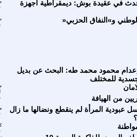
أحدث في عقيدة بوش: ديمقراطية أجهزة
ص
ح
لوطني و»النفاق الحزبي«
س
ه
عدام محمود محمد طه: البحث عن بديل
جسدية للمختلف
امان
ج
ا
يين من الهيافة
ه
ل عبودية المرأة لم ينقطع ونضالها ما زال
م
ح
؟
واطنة
ك
غ
ر