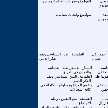
بحي
العولمة وتطورات العالم المعاصر
ديدي
عد
مواضيع وابحاث سياسية
جرس
أحمد زكي
العلمانية، الدين السياسي ونقد
عثمان
الفكر الديني
اسم
اليسار ,الديمقراطية, العلمانية
لحلفي
والتمدن في العراق
ويدا طه
العلمانية، الدين السياسي ونقد
الفكر الديني
صطفى
حقوق المراة ومساواتها الكاملة في
قي
كافة المجالات
مال
الفلسفة ,علم النفس , وعلم
بريال
الاجتماع
ياض
دراسات وابحاث في التاريخ والتراث