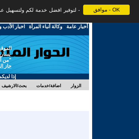
موافق - OK
لتوفير افضل خدمة لكم ولتسهيل عملي
أخبار عامة
-
وكالة أنباء المرأة
-
اخبار الأدب و
الموقع
يسارية
"من أج
حاز ال
إذا لديك
الزوار
اضافة/خدمات
بحث/الارشيف