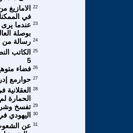
22
الامازيغ م
في الممكن
23
عندما يرى ا
بوصلة العال
24
رسالة من ف
25
الكاتب النص
5
26
فضاء متوه
27
حوارمع إد
28
العقلانية ف
الحمارة لم 
29
تفسخ وشرذم
30
اليهودي في 
31
عن الشعوب 