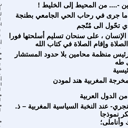
ين -.... من المحيط إلى الخليط !
ر
ا
ا جرى في رحاب الحي الجامعي بطنجة
ل
ا
 تحًول الى مُنًجم
ا
ب
ع الإنسان ، على سنحان تسليم أسلحتها فورا
ب
لصلاة وإقام الصلاة في كتاب الله
أ
ص
رئيس منظمة محامين بلا حدود المستشار
م
م
 طه
ي
ئيسية
ع
ج
مخرجة المغربية هند لمودن
أ
ا
ا
من الدول العربية
م
ا
جري- عند النخبة السياسية المغربية – ذ.
م
ا
ر نموذجا
وأناملى؛
م
س