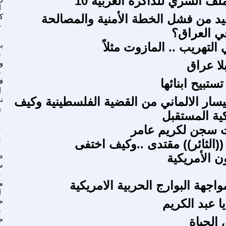
لف السري للذاكرة العربية 10
ا
د من فشل الخطة الأمنية والمصالحة
ك
ح
ي العراق؟
التهريب .. المازوت مثلاً
ب
ش
لا عراق
و
ش
ستبيح ابنائها
ف
ا
يسار الالماني من القضية الفلسطينية وكيف
ن
ي
ية المستقبل
ت سجن لكريم عامر
ع
(الثائر)) مقتدى ..وكيف اختفى
ل
ن الأمريكية
ص
س
ع
اجهة البوارج الحربية الامريكية
م
ا
ا عبد الكريم
ح
ش
الحياة
ح