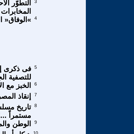
3
التطوّر ال
المخابرات
4
»الوفاق« ا
5
فى ذكرى إ
للتصفية ال
6
الخبز مع ال
7
إنقاذ المصر
8
تاريخ مسلس
مستمراً ...
9
الوطن والم
10