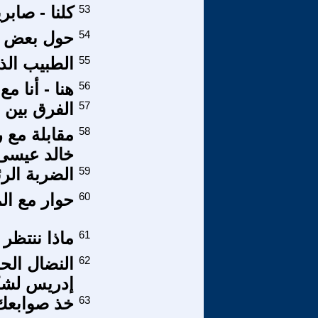
53
كلنا - صابر
54
حول بعض م
55
الطبيب الذي
56
هنا - أنا م
57
الفرق بين ا
58
مقابلة مع 
خالد عيسى
59
الضربة الر
60
حوار مع ال
61
ماذا ننتظر 
62
النضال الحن
إدريس لشك
63
خذ صوابعك 