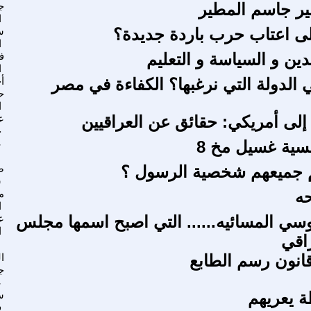
ج
ا
ى اعتاب حرب باردة جديدة؟
س
ا
ين و السياسة و التعليم
ف
ا
الدولة التي نرغبها؟ الكفاءة في مصر
أ
ح
ا
لى أمريكي: حقائق عن العراقيين
ع
ح
سية غسيل مخ 8
ع
م جميعهم شخصية الرسول ؟
ص
ش
حه
م
ا
ي المسائيه...... التي اصبح اسمها مجلس
ع
ا
راقي
انون رسم الطابع
ا
ج
ع
 يعريهم
س
ف