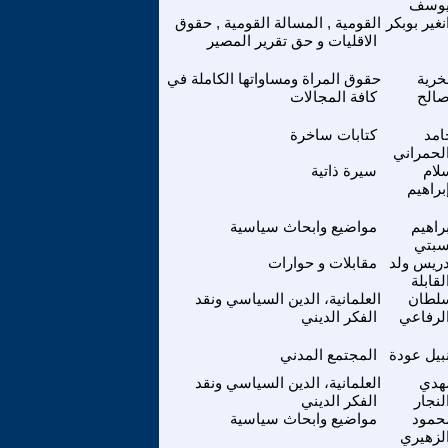
وسف
نغير بوبكر
القومية , المسالة القومية , حقوق
الاقليات و حق تقرير المصير
خرية
حقوق المراة ومساواتها الكاملة في
الح
كافة المجالات
امد
كتابات ساخرة
لحمراني
لام
سيرة ذاتية
براهيم
براهيم
مواضيع وابحاث سياسية
بتي
دريس ولد
مقابلات و حوارات
لقابلة
لطان
العلمانية، الدين السياسي ونقد
لرفاعي
الفكر الديني
بيل عودة
المجتمع المدني
هدي
العلمانية، الدين السياسي ونقد
لنجار
الفكر الديني
حمود
مواضيع وابحاث سياسية
لزهيري