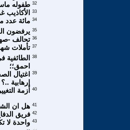
32
طفوله ماسو
33
الأكاذيب غري
34
مائة عدد م
35
يرفضون الدي
36
تحالف -صه
37
تأملات شهو
38
الطائفية ف
احمق؛؛
39
اغتيال الص
إرهابية ..؟
40
أزمة التغي
41
هل ان الش
42
فريق الدفا
43
واحدة لا ت