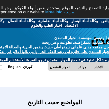
ة التصفح والنشر، الموقع يستخدم بعض أنواع الكوكيز نرجو النق
More info - المزيد
experience on our website
الفن
-
وكالة أنباء اليسار
-
وكالة أنباء العلمانية
-
وكالة أنباء العمال
-
وكا
الاقتصاد
-
اخبار الطب والعلوم
 الرئيسي لمؤسسة الحوار المتمدن
، علمانية، ديمقراطية، تطوعية وغير ربحية
ل مجتمع مدني علماني ديمقراطي حديث يضمن الحرية والعدالة الاجتم
حوار المتمدن على جائزة ابن رشد للفكر الحر والتى نالها أعلام في الفك
م مشاكل تقنية في تصفح الحوار المتمدن نرجو النقر هنا لاستخدام الموقع
كوردي
English
الاخبار
مراكز
الحوار المتمدن
المواضيع حسب التاريخ