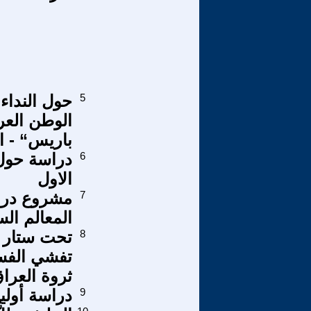
5
حول النداء
الوطن العر
باريس“ - ال
6
دراسة حول (
الاول
7
مشروع دراس
المعالم الس
8
تحت ستار ا
تفشي الفسا
ثروة العراق
9
دراسة أولي