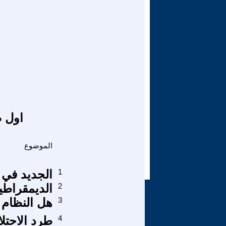
اول ص
الموضوع
1
الجديد في 
2
الديمقراطية
3
هل النظام 
4
طرد الاحتلا