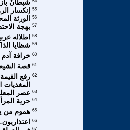
54
شيطانُ بازولين
55
إنكسار الر
56
الورثة الم
57
بهجة الاحت
58
اطلاله عربي
59
شظايا الذا
60
خرافة آدم
61
قصة الشيعة
62
رفع القيمة 
المغذيات ا
63
عصر المعلو
64
حرية المرأ
65
هموم من يح
66
اعتذاريون.
67
في العراق 