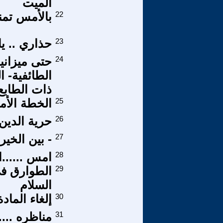
الميت
22
بالأمس تمنيت 00 تعديله والآن فقط أحل
23
حذاري .. ي
24
حتى ميزان
الطائفية- 
ذات الطابع
25
الخطة الأمن
26
حرية الدين 
27
- بين الخير
28
امس ......ا
29
الطوارق في
السلام
30
إلغاء الما
31
مناظره ....