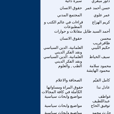
دلور ميقري
سيرة ذاتية
حسن أحمد عمر
حقوق الانسان
عمر علوي
المجتمع المدني
كريم الهزاع
قراءات في عالم الكتب و
المطبوعات
أحمد السيد طايل
مقابلات و حوارات
محسن
حقوق الانسان
ظافرغريب
حكيم الليبي
العلمانية، الدين السياسي
ونقد الفكر الديني
سيف الخياط
العلمانية، الدين السياسي
ونقد الفكر الديني
محمود سلامة
الطب , والعلوم
محمود الهايشة
كامل القيّم
الصحافة والاعلام
عادل ندا
حقوق المراة ومساواتها
الكاملة في كافة المجالات
عواطف
مواضيع وابحاث سياسية
عبداللطيف
توفيق الحاج
مواضيع وابحاث سياسية
حارث محمد
مواضيع وابحاث سياسية