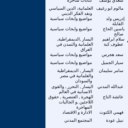
سعدي يوسف
كتابات ساخرة
مالوم ابو رغيف
العلمانية، الدين السياسي
ونقد الفكر الديني
إدريس ولد
مواضيع وابحاث سياسية
القابلة
ياسين الحاج
مواضيع وابحاث سياسية
صالح
سلام ابراهيم
اليسار ,الديمقراطية,
عطوف كبة
العلمانية والتمدن في
العراق
سعد هجرس
مواضيع وابحاث سياسية
سيار الجميل
مواضيع وابحاث سياسية
سامر سليمان
اليسار , الديمقراطية
والعلمانية في مصر
والسودان
عبدالله المدني
اليسار , التحرر , والقوى
الانسانية في العالم
عائشة التاج
الهجرة , العنصرية , حقوق
اللاجئين ,و الجاليات
المهاجرة
فهمي الكتوت
الادارة و الاقتصاد
نبيل عودة
المجتمع المدني