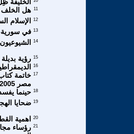
10
الخليفة ظِل
11
هل الخلف ا
12
الإسلام ال
13
في سورية، 
14
الشيوعيون 
15
رؤية بديلة
16
الديمقراط
17
خاتمة كتاب 
مصر 2005
18
حينما يفسد
19
ضحايا الهج
20
اهمية القط
21
رؤساء مجال