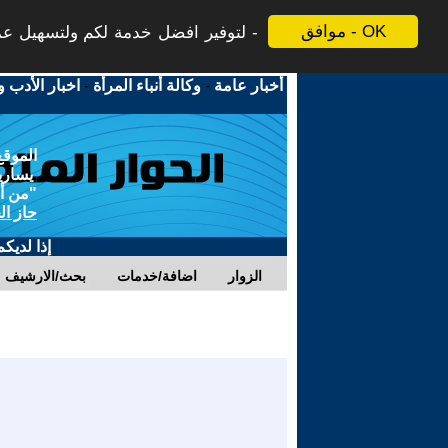
موافق - OK
لتوفير افضل خدمة لكم ولتسهيل عملي
أخبار عامة
-
وكالة أنباء المرأة
-
اخبار الأدب و
الموقع
يسارية
"من أج
حاز ال
إذا لديك
الزوار
اضافة/خدمات
بحث/الارشيف