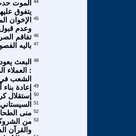
44
الموت حدث 
يتفوق عليها
45
الإخوان ال
وعدم قبول ا
46
تفاقم الصرا
47
باليه الفصو
48
: العملاء ا
الشعب في
49
إعادة بناء أ
50
إستقلال كر
51
السيستاني
52
منى الطحا
53
من الشروكي
والقرآن ال