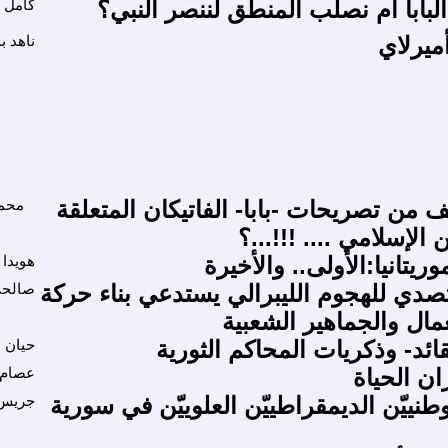
بابا أم نصلب المنطق لننصر النبي؟
كامل ا
ميرلاي
ناهد ب
 من تصريحات -بابا- الفاتيكان المتعلقة
محمد
 الإسلامي .... !!!...؟
ريتانيا:الأولى.. والأخيرة
هويدا
لتصدي للهجوم الليبرالي يستدعي بناء حركة
صالح
مال والجماهير الشعبية
ائد- وذكريات المحاكم الثورية
حيان 
ان الحياة
عصام
وطنييّن الديمقراطييّن العلوييّن في سورية
جريس 