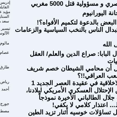
و مسؤولية قتل 5000 مغربي
إدريس 
القابلة
نة اليورانيوم
مؤيد ع
الستار
 البعض بالدعوة لتكميم الأفواه؟!
سعد 
دال الناس بالنخب السياسية والزعامات
تيسير ع
الآلو
 الله
مالوم 
ل البابا: صراع الدين والعلم/ العقل
عصام 
يات
هل أن محامي الشيطان خصم شريف
طارق 
عب العراقي!!؟
اخلاقية في عقيدة العصر الجديد 1
رياض 
لإحتلال العسكري الأمريكي لبلادنا،
أحمد 
ال الطالباني الأخيرة نموذجاً
... اعتذار كلامي لا يكفي!
جورج 
هل تساؤلات خوسيه أثنار تزيد الطين
مصطف