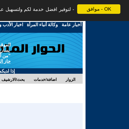
موافق - OK
لتوفير افضل خدمة لكم ولتسهيل عملي
أخبار عامة
-
وكالة أنباء المرأة
-
اخبار الأدب و
الموقع
يسارية
"من أج
حاز ال
إذا لديك
الزوار
اضافة/خدمات
بحث/الارشيف