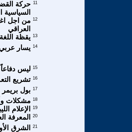
11
حركة القضا
السياسية ا
12
من اجل اغن
العراقي
13
يقظة اللغة 
14
يسار عربي 
15
ليس دفاعاً ع
16
تشريع التعذ
17
بول بريمر 
18
مشكلات وأد
19
الإعلام الل
20
المعرفة ا
21
الشرق الأو