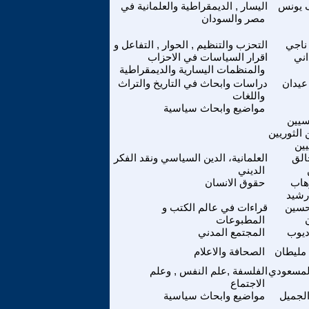
 يونس
اليسار , الديمقراطية والعلمانية في
مصر والسودان
ناجي
التحزب والتنظيم , الحوار , التفاعل و
اني
اقرار السياسات في الاحزاب
والمنظمات اليسارية والديمقراطية
عيدان
دراسات وابحاث في التاريخ والتراث
واللغات
مواضيع وابحاث سياسية
سيين
ن الثوريين
يين
الق
العلمانية، الدين السياسي ونقد الفكر
الديني
هاب
حقوق الانسان
رشيد
حسين
قراءات في عالم الكتب و
المطبوعات
ديوب
المجتمع المدني
مليطان
الصحافة والاعلام
المسعودي
الفلسفة ,علم النفس , وعلم
الاجتماع
الجميل
مواضيع وابحاث سياسية