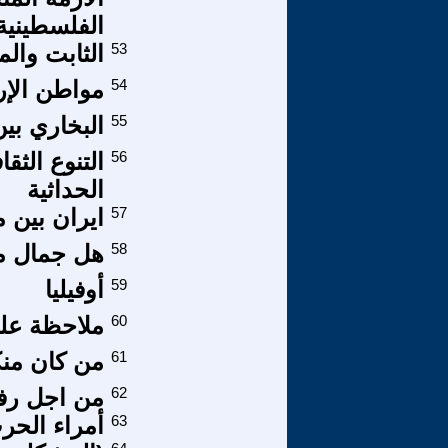
الفلسطينية
53
الثابت وال
54
مواطن الإر
55
البخاري بين
56
التنوع الثق
الحداثية
57
ايران بين 
58
هل جمال م
59
أوفيليا
60
ملاحظة على
61
من كان منكم
62
من اجل رفع
63
أمراء الحرب