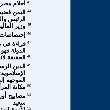
43
أحلام مصرية
44
اليمن فضيح
الرئيس والم
45
وزير المال
46
إختصاصات ر
47
قراءة في م
الدولة فهو 
48
الحقيقة لا
49
الدين الرس
الإسلاموية
الموجهة إل
50
مكانة المرأ
51
مصابيح أور
سعيد
52
الأزمة الم