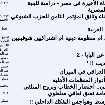
ة الأخيرة فى مصر - دراسة للبنية
شريف
لمصرية
اء وثائق المؤتمر الثامن للحزب الشيوعي
عودت 
الحمد
العربية
عقيل 
ام منظومة دينية ام اشتراكيين شوفينيين
تجمع
المارك
اللينيي
العراق
ن البابا - 2
عبدالخ
حسين
يب !! *
عبدالو
حميد 
العراقي في الميزان
عبد ال
شعبان
وار المنظمات الأهلية
عمار 
يبي.. احتضار الخطاب ونزوح المتلقي
محمد 
لعامة نسق ثقافي سلطوي
وليد 
سط وهواجس التفكك الداخلي !!
سيار 