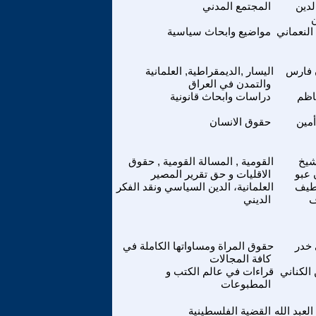
لدين
المجتمع المدني
النعماني
مواضيع وابحاث سياسية
 فارس
اليسار ,الديمقراطية, العلمانية
والتمدن في العراق
اظم
دراسات وابحاث قانونية
مين
حقوق الانسان
شيخ
القومية , المسالة القومية , حقوق
 عبو
الاقليات و حق تقرير المصير
طيف
العلمانية، الدين السياسي ونقد الفكر
الديني
خدر
حقوق المراة ومساواتها الكاملة في
كافة المجالات
الكناني
قراءات في عالم الكتب و
المطبوعات
لعبد الله
القضية الفلسطينية