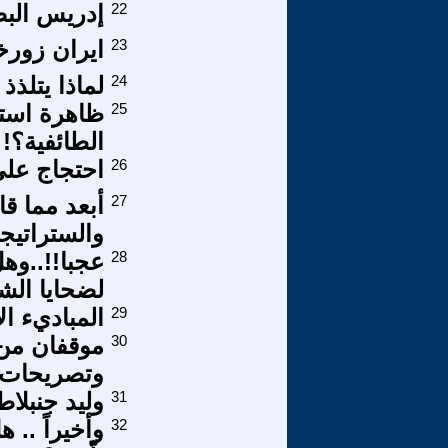
22
إدريس البصري 
23
ايران زورخا
24
لماذا يتلذذ
25
ظاهرة استب
الطائفية؟!
26
احتجاج على
27
أبعد مما قا
والستراتيج
28
عجبا!!..و
لضحايا الش
29
المباديء ال
30
موقفان من ا
وتصريحات جل
31
وليد جنبلاط
32
وأخيراً .. 