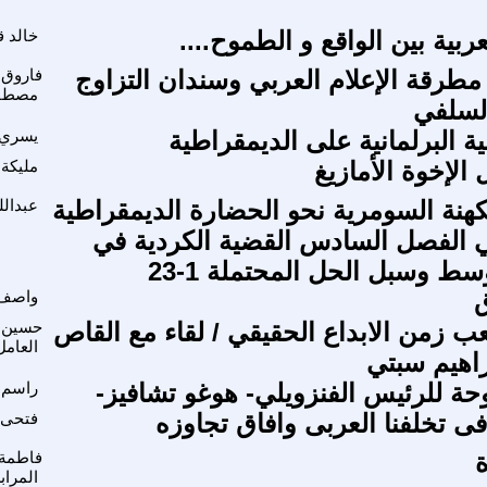
عربية بين الواقع و الطموح....
خالد ق
 مطرقة الإعلام العربي وسندان التزاوج
فاروق
مصطف
لسلفي
بية البرلمانية على الديمقراطية
يسري
 الإخوة الأمازيغ
مليكة 
كهنة السومرية نحو الحضارة الديمقراطية
عبدالل
ني الفصل السادس القضية الكردية في
ط وسبل الحل المحتملة 1-23
ق
واصف
ب زمن الابداع الحقيقي / لقاء مع القاص
حسين 
العامل
راهيم سبتي
حة للرئيس الفنزويلي- هوغو تشافيز-
راسم 
فى تخلفنا العربى وافاق تجاوزه
فتحى 
فاطمة 
المراب