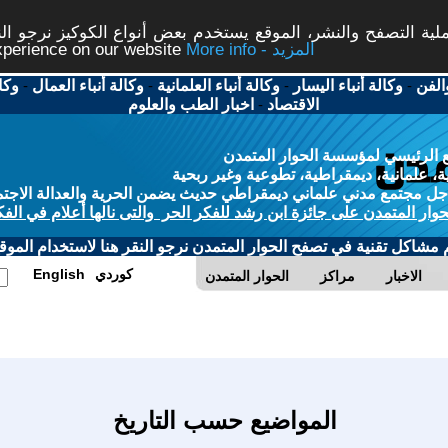
ة التصفح والنشر، الموقع يستخدم بعض أنواع الكوكيز نرجو النق
More info - المزيد
experience on our website
الفن
-
وكالة أنباء اليسار
-
وكالة أنباء العلمانية
-
وكالة أنباء العمال
-
وكا
الاقتصاد
-
اخبار الطب والعلوم
 الرئيسي لمؤسسة الحوار المتمدن
، علمانية، ديمقراطية، تطوعية وغير ربحية
ل مجتمع مدني علماني ديمقراطي حديث يضمن الحرية والعدالة الاجتم
حوار المتمدن على جائزة ابن رشد للفكر الحر والتى نالها أعلام في الفك
م مشاكل تقنية في تصفح الحوار المتمدن نرجو النقر هنا لاستخدام الموقع
كوردي
English
الاخبار
مراكز
الحوار المتمدن
المواضيع حسب التاريخ