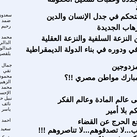
متحكم في جدل الإنسان والدين
سعدون
ضمد
هاب الجديدة
رحيم ا
 النزعة السلفية والنزعة العقلية
محمد 
الدالي
افي ودوره في بناء الدولة الديمقراطية
عبدالو
بلقصر
مزدوجين
جمال 
تقي
بارك مواطن مصري !!؟
محمود
الزهي
محمد
الإحسا
 عالم المادة وعالم الفكر
نبيل ح
نائف
 بلا أمير
ياسر ا
 الحرج عن القضاء
احمد ا
...لا تصدقوهم...لا تناصروهم !!!
سعيد