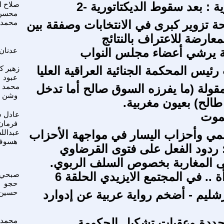
 : بعد سقوط الديكتاتورية -2
صلاح ا
محسن
ة تزوير كبرى في الانتخابات وصفقة بين
محمد 
عارضة للاعتراف بالنتائج
ية يرشي أعضاء مجلس النواب
عدنان
ئيس المحكمة الجنائية العراقية العليا
زهير ك
عبود
قولة (ما يفرزه السوق صالح أما تدخل
محمد أ
وشن
طالح) بعيون مغربية.
تموت
عادل 
فرمان
مي وأحزاب اليسار في مواجهة الأحزاب
عبدالل
هسوف
: ردود الفعل على ‏فتوى القرضاوي
ى المغاربة بخصوص السلف الربوي.
ة .. في المجتمع الايزيدي الحلقة 6
صبحي 
حجو
شليم - أضخم رواية عربية عن إدوارد
حسين 
تجددة وعقبات تشكيل الحكومة
محمد ا