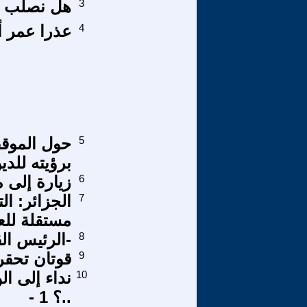
3
هل نصلب ال
4
عذرا عمر أ
5
حول الموقف
برؤيته للدين
6
زيارة إلى مو
7
الجزائر: ا
مستقلة للع
8
-الرئيس الق
9
قوتان تحقر
10
نداء إلى ال
..؟ 1 -