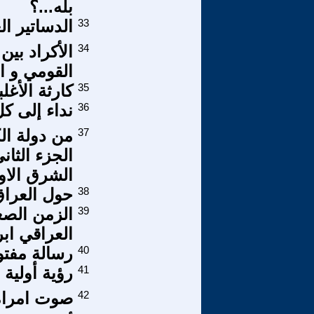
بلّه...؟
33
الدساتير ال
34
الأكراد بين
القومي و ا
35
كارثة الأغل
36
نداء إلى كل
37
من دولة ال
الجزء الثا
الشرق الاوس
38
حول العرا
39
الزمن الصع
العراقي اب
40
رسالة مفتو
41
رؤية أولية 
42
صوت امراة