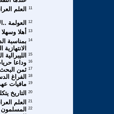
11
العلم العر
12
العولمة ..ا
13
أهلا وسهلا 
14
الانتهازية ال
15
الليبرالية 
16
وداعا حريا
17
ثمن البحث 
18
الفراغ الد
19
مافيات عهد 
20
التاريخ يتكلم الحلقة 28 ضحايا 
21
العلم العر
22
المسلمون ا