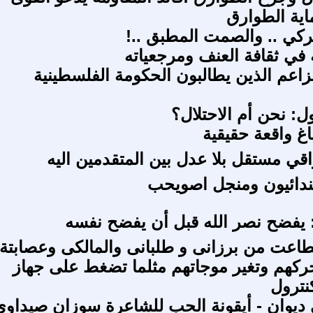
اية الطوارق
تركي .. والصمت المطبق ..!
 في ثقافة العنف ومرجعياته
عم الذين يطالبون الحكومة الفلسطينية
: نحن أم الاحتلال؟
غ واقعة حقيقية
اقي مستقل بلا عدل بين المتقدمين اليه
مندائيون ومنجل اصويحب
يفضح نصر الله قبل أن يفضح نفسه
طاعت من برزانى و طلبانى والمالكى وعصابتة
حركهم وتغير موجاتهم مثلما تضغط على جهاز
نترول
 ديوان - أيقونة الحب للشاعرة سوزان صيداوي