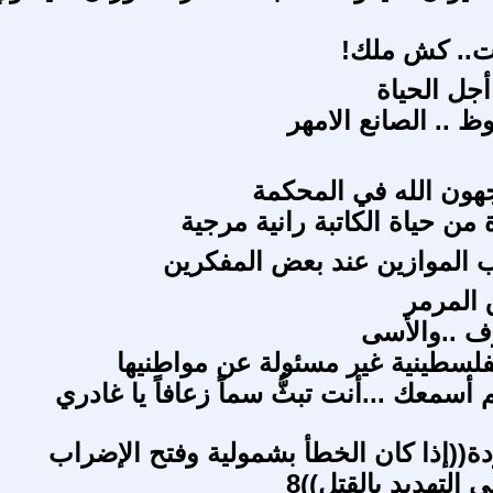
.. كش ملك!
جل الحياة
 .. الصانع الامهر
اجهون الله في المحكمة
من حياة الكاتبة رانية مرجية
ب الموازين عند بعض المفكرين
 المرمر
ف ..والأسى
فلسطينية غير مسئولة عن مواطنيها
 أسمعك ...أنت تبثُّ سماً زعافاً يا غادري
ة((إذا كان الخطأ بشمولية وفتح الإضراب
 التهديد بالقتل))8