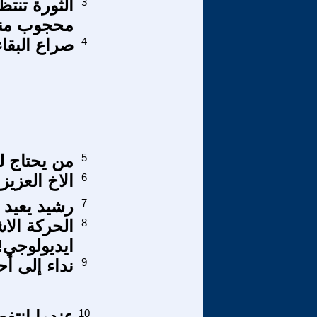
3
محجوب من
4
صراع البقا
5
من يحتاج ل
6
الاخ العزيز
7
رشيد يعيد ا
8
الحركة الا
ايديولوجي!
9
نداء إلى أح
10
عندما انتفض