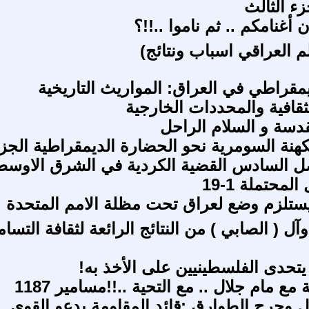
زء الثالث
أغنامكم .. ثم ناموا ..!!؟
لم العراقي اسباب ونتائج)
يمقراطي في العراق: المواريث التاريخية
قافية والمحددات الخارجية
قدسة و السلام الراحل
كهنة السومرية نحو الحضارة الديمقراطية الجز
صل السادس القضية الكردية في الشرق الاوسط
محتملة 1-19
يستلزم وضع لعراق تحت مظلة الامم المتحدة
وآل ( الصابي ) من النتائج الرائعة لثقافة التسا
يتحدى الفلسطينيين على الأخذ به!
 مع مام جلال .. مع التحية ..!!مسامير 1187
ال وجرح الطوارق :قائد المقاومة يدعو القوى