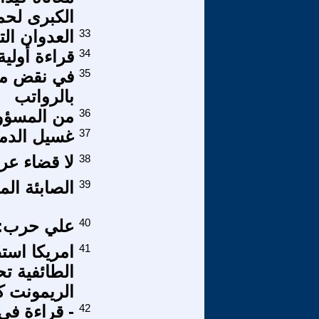
الكبرى لحم
33
العدوان ال
34
قراءة أولية
35
في نقض مزا
بالرواتب
36
من المسؤول
37
غسيل الدما
38
لا قضاء عر
39
الصابئة ال
40
علي حرب: 
41
امريكا است
الطائفية ت
الريمونت ك
42
- قراءة في