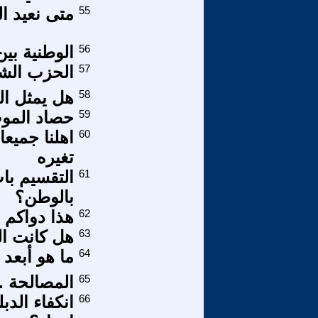
55
متى نعيد ا
56
الوطنية بي
57
الحزب الشي
58
هل يمثل ال
59
حصاد الموت
60
اهلنا جميعا
تغيره
61
التقسيم با
بالوطن؟
62
هذا دواكم .
63
هل كانت ال
64
ما هو أبعد 
65
المصالحة .
66
انكفاء الدب