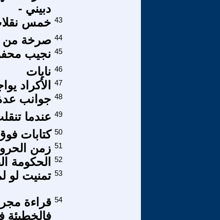
دبيني -
43
خمس نقلات
44
صرخة من أ
45
نجيب محفوظ
46
نايات
47
الأكراد يو
48
جوانب عدة 
49
عندما تنقل
50
كتابات فوق
51
زمن الحرو
52
الحكومة ال
53
تمنيت لو لم
54
قراءة مجرد
فالخطيئة في