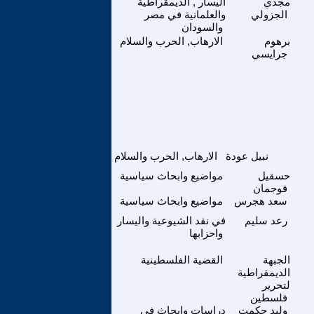
مجدي
اليسار , الديمقراطية
الجزولي
والعلمانية في مصر
والسودان
برهوم
الارهاب, الحرب والسلام
جرايسي
نبيل عودة
الارهاب, الحرب والسلام
حسقيل
مواضيع وابحاث سياسية
قوجمان
سعد هجرس
مواضيع وابحاث سياسية
رعد سليم
في نقد الشيوعية واليسار
واحزابها
الجبهة
القضية الفلسطينية
الديمقراطية
لتحرير
فلسطين
وليد حكمت
دراسات وابحاث في