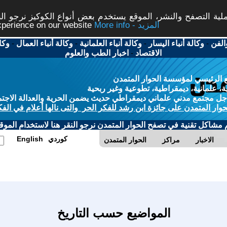
ة التصفح والنشر، الموقع يستخدم بعض أنواع الكوكيز نرجو النق
More info - المزيد
experience on our website
الفن
-
وكالة أنباء اليسار
-
وكالة أنباء العلمانية
-
وكالة أنباء العمال
-
وكا
الاقتصاد
-
اخبار الطب والعلوم
 الرئيسي لمؤسسة الحوار المتمدن
، علمانية، ديمقراطية، تطوعية وغير ربحية
ل مجتمع مدني علماني ديمقراطي حديث يضمن الحرية والعدالة الاجتم
حوار المتمدن على جائزة ابن رشد للفكر الحر والتى نالها أعلام في الفك
م مشاكل تقنية في تصفح الحوار المتمدن نرجو النقر هنا لاستخدام الموقع
كوردي
English
الاخبار
مراكز
الحوار المتمدن
المواضيع حسب التاريخ