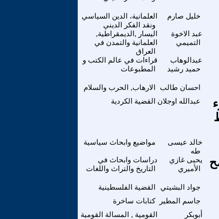
خليل صارم
العلمانية، الدين السياسي
ونقد الفكر الديني
عبد الاخوة
اليسار ,الديمقراطية,
التميمي
العلمانية والتمدن في
العراق
عبدالوهاب
قراءات في عالم الكتب و
حميد رشيد
المطبوعات
احسان طالب
الارهاب, الحرب والسلام
ء
عبدالله اوجلان
القضية الكردية
خالد عيسى
مواضيع وابحاث سياسية
طه
مح
يحيى غازي
دراسات وابحاث في
الأميري
التاريخ والتراث واللغات
جواد البشيتي
القضية الفلسطينية
جاسم المطير
كتابات ساخرة
أبوبكر
القومية , المسالة القومية