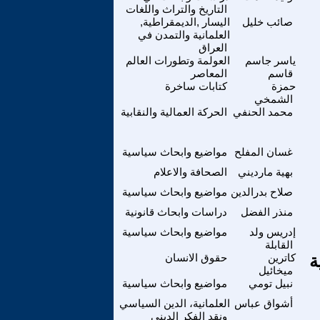
التاريخ والتراث واللغات
صائب خليل
اليسار ,الديمقراطية,
العلمانية والتمدن في
العراق
ياسر جاسم
العولمة وتطورات العالم
قاسم
المعاصر
حمزة
كتابات ساخرة
الشمخي
محمد الحنفي
الحركة العمالية والنقابية
غسان المفلح
مواضيع وابحاث سياسية
بهية مارديني
الصحافة والاعلام
صلاح بدرالدين
مواضيع وابحاث سياسية
منذر الفضل
دراسات وابحاث قانونية
إدريس ولد
مواضيع وابحاث سياسية
القابلة
كاترين
حقوق الانسان
ميخائيل
نبيل تومي
مواضيع وابحاث سياسية
أشواق عباس
العلمانية، الدين السياسي
ونقد الفكر الديني