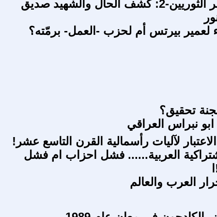
الثورة تنتظر الثوريين-2: كشف الحال والشهيد صديق
ور
ء لعمير بيرتس أم لحزب -العمل- برمّته؟
جنة تحقيق؟
 ابو نبراس العراقي
لاعتبار لآليات رأسمالية القرن التاسع عشر!
شتراكية العربية...... فشل احزاب ام فشل
ا
رار العرب والعالم
 الكادحون في معان عام 1989