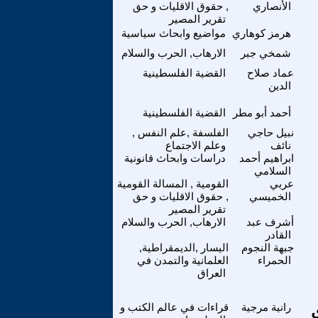
الأنصاري
, حقوق الاقليات و حق
تقرير المصير
هرمز كوهاري
مواضيع وابحاث سياسية
شمخي جبر
الارهاب, الحرب والسلام
عماد صلاح
القضية الفلسطينية
الدين
أحمد أبو مطر
القضية الفلسطينية
نبيل حاجي
الفلسفة ,علم النفس ,
نائف
وعلم الاجتماع
ابراهيم أحمد
دراسات وابحاث قانونية
السلامي
عربي
القومية , المسالة القومية
الخميسي
, حقوق الاقليات و حق
تقرير المصير
أشرف عبد
الارهاب, الحرب والسلام
القادر
جبهة النجوم
اليسار ,الديمقراطية,
الحمراء
العلمانية والتمدن في
العراق
رانية مرجية
قراءات في عالم الكتب و