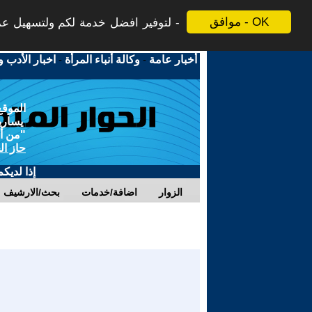
موافق - OK
لتوفير افضل خدمة لكم ولتسهيل عملي
أخبار عامة
-
وكالة أنباء المرأة
-
اخبار الأدب و
الموقع
يسارية
"من أج
حاز ال
إذا لديك
الزوار
اضافة/خدمات
بحث/الارشيف