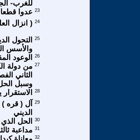
للغرب- الج
23
عدوا قطعان 
24
( انزال الع
25
التحول الد
والأسس الث
26
الوعود الم
27
من دولة ال
الثاني الف
وسبل الحل ال
28
الاستقرار 
29
آل ( قره ) 
الديني
30
الحل الذي 
31
مداعبة ثالثة
32
معاناة كيد