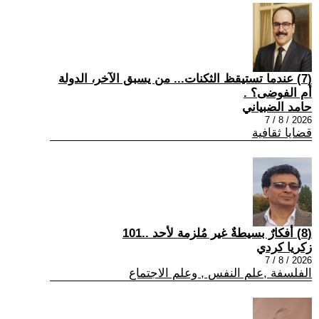
(7) عندما تستيقظ الثكنات... من يسبق الآخر، الدولة
أم الفوضى؟ .
حامد الضبياني
2026 / 8 / 7
قضايا ثقافية
(8) أفكارٌ بسيطةٌ غير مُلزمة لأحد ..101
زكريا كردي
2026 / 8 / 7
الفلسفة ,علم النفس , وعلم الاجتماع