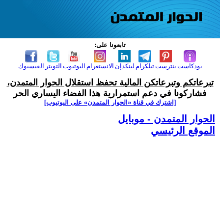
تابعونا على:
بودكاست
بنترست
تيلكرام
لينكدإن
الانستغرام
اليوتيوب
التويتر
الفيسبوك
تبرعاتكم وتبرعاتكن المالية تحفظ استقلال الحوار المتمدن،
فشاركونا في دعم استمرارية هذا الفضاء اليساري الحر
[اشترك في قناة ‫«الحوار المتمدن» على اليوتيوب]
الحوار المتمدن - موبايل
الموقع الرئيسي