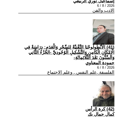
إسماعيل نوري الربيعي
2026 / 8 / 6
الادب والفن
(41) الْأَنْطُولُوجْيَا التِّقْنِيَّةُ لِلسِّحْرِ وَالْعَدَمِ: دِرَاسَةٌ فِي
الْإِمْكَانِ الْكَامِنِ وَالتَّشْكِيلِ الْوُجُودِيِّ -الجُزْءُ الثَّانِي
وَالسِّتُّونَ بَعْدَ الثَّلَاثِمِائَةِ-
حمودة المعناوي
2026 / 8 / 6
الفلسفة ,علم النفس , وعلم الاجتماع
(42) كرة الرأس
كمال جمال بك