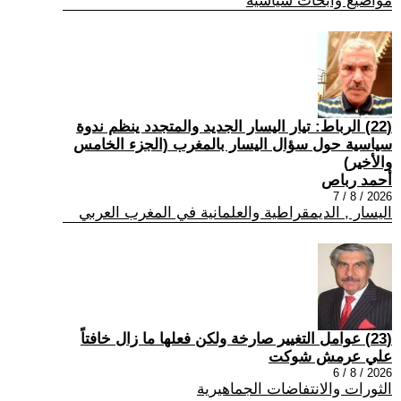
مواضيع وابحاث سياسية
(22) الرباط: تيار اليسار الجديد والمتجدد ينظم ندوة
سياسية حول سؤال اليسار بالمغرب (الجزء الخامس
والأخير)
أحمد رباص
2026 / 8 / 7
اليسار , الديمقراطية والعلمانية في المغرب العربي
(23) عوامل التغيير صارخة ولكن فعلها ما زال خافتاً
علي عرمش شوكت
2026 / 8 / 6
الثورات والانتفاضات الجماهيرية