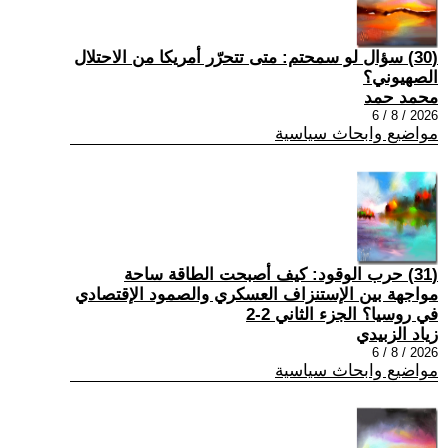
(30) سؤال لو سمحتم: متى تتحرّر أمريكا من الاحتلال
الصهيوني؟
محمد حمد
2026 / 8 / 6
مواضيع وابحاث سياسية
(31) حرب الوقود: كيف أصبحت الطاقة ساحة
مواجهة بين الإستنزاف العسكري والصمود الإقتصادي
في روسيا؟ الجزء الثاني 2-2
زياد الزبيدي
2026 / 8 / 6
مواضيع وابحاث سياسية