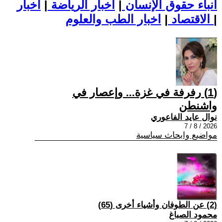
أنباء حقوق الإنسان
|
اخبار الرياضة
|
اخبار
|
اخبار الطب والعلوم
الاقتصاد
|
(1) رفرفة في غزة... وإعصار في
واشنطن
نوال عايد الفاعوري
2026 / 8 / 7
مواضيع وابحاث سياسية
(2) عن الطوفان وأشياء أخرى (65)
محمود الصباغ