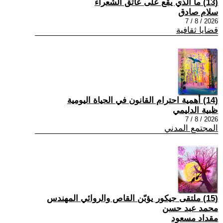
(13) ما الذي يقع على عاتق الشعراء
سلام صادق
2026 / 8 / 7
قضايا ثقافية
(14) أهمية احترام القانون في الحياة اليومية
ظبية الدليمي
2026 / 8 / 7
المجتمع المدني
(15) ملتقى جيكور يؤبّن القاص والروائي المهندس
محمد عبد حسن
مقداد مسعود