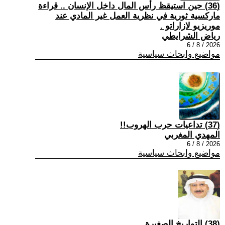
(36) حين استيقظ رأس المال داخل الإنسان .. قراءة
ماركسية ثورية في نظرية العمل غير المادي عند
موريزيو لازاراتو .
رياض الشرايطي
2026 / 8 / 6
مواضيع وابحاث سياسية
(37) تداعيات حرب الهروب!!
المهدي المغربي
2026 / 8 / 6
مواضيع وابحاث سياسية
(38) التواريخ الصغيرة