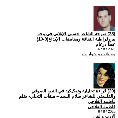
(28) صرخة الشاعر حسني الإتلاتي في وجه
بيروقراطية الثقافة ومقايضات الإبداع(8-10)
عطا درغام
2026 / 8 / 6
مقابلات و حوارات
(29) قراءة تحليلية وتفكيكية في النص الصوفي
والفلسفي للشاعر سلام السيد – ميقات التجلي- بقلم
فاطمة الفلاحي
فاطمة الفلاحي
2026 / 8 / 6
الادب والفن