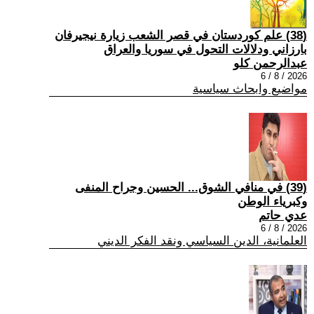
(38) علم كوردستان في قصر الشعب زيارة نيجيرفان
بارزاني ودلالات التحول في سوريا والعراق
عبدالرحمن كلو
2026 / 8 / 6
مواضيع وابحاث سياسية
(39) في منافي الشوق... الحسين وجراح المنفى
وكبرياء الوطن
عدي حاتم
2026 / 8 / 6
العلمانية، الدين السياسي ونقد الفكر الديني