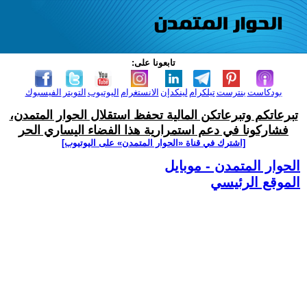
تابعونا على:
بودكاست
بنترست
تيلكرام
لينكدإن
الانستغرام
اليوتيوب
التويتر
الفيسبوك
تبرعاتكم وتبرعاتكن المالية تحفظ استقلال الحوار المتمدن،
فشاركونا في دعم استمرارية هذا الفضاء اليساري الحر
[اشترك في قناة ‫«الحوار المتمدن» على اليوتيوب]
الحوار المتمدن - موبايل
الموقع الرئيسي