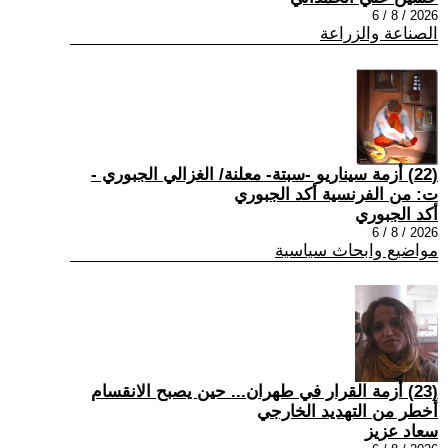
2026 / 8 / 6
الصناعة والزراعة
(22) أزمة سيناريو -سبتة- معلنة/ الغزالي الجبوري -
ت: من الفرنسية أكد الجبوري
أكد الجبوري
2026 / 8 / 6
مواضيع وابحاث سياسية
(23) أزمة القرار في طهران... حين يصبح الانقسام
أخطر من التهديد الخارجي
سعاد عزيز