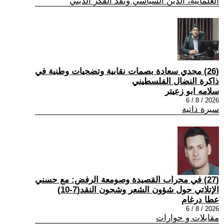
العلمانية، الدين السياسي ونقد الفكر الديني
(26) مجدي سعادة بصمات نقابية وتضحيات وطنية في
ذاكرة النضال الفلسطيني
سلامه ابو زعيتر
2026 / 8 / 6
سيرة ذاتية
(27) في محراب القصيدة وصومعة الرفض: مع حسني
الإتلاتي حول شؤون الشعر وشجون النقد(7-10)
عطا درغام
2026 / 8 / 6
مقابلات و حوارات