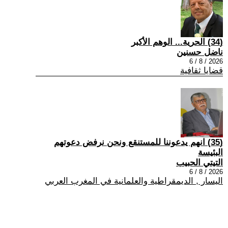
(34) الحرية... الوهم الأكبر
ناضل حسنين
2026 / 8 / 6
قضايا ثقافية
(35) انهم يدعوننا للمستنقع ونحن نرفض دعوتهم
البئيسة
التيتي الحبيب
2026 / 8 / 6
اليسار , الديمقراطية والعلمانية في المغرب العربي