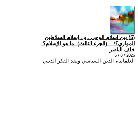
(5) بين اسلام الوحي ..و.. إسلام السلاطين
الموازي؟!... (الجزء الثالث) -ما هو الإسلام؟-
خلف الناصر
2026 / 8 / 6
العلمانية، الدين السياسي ونقد الفكر الديني