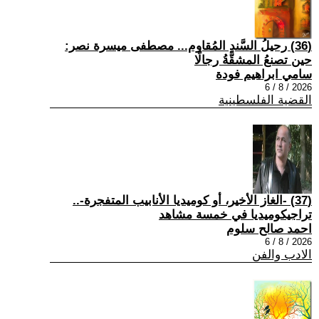
(36) رحيلُ السَّندِ المُقاوم... مصطفى ميسرة نصر:
حين تصنعُ المشقَّةُ رجالًا
سامي ابراهيم فودة
2026 / 8 / 6
القضية الفلسطينية
(37) -الغاز الأخير، أو كوميديا الأنابيب المتفجرة-..
تراجيكوميديا في خمسة مشاهد
احمد صالح سلوم
2026 / 8 / 6
الادب والفن