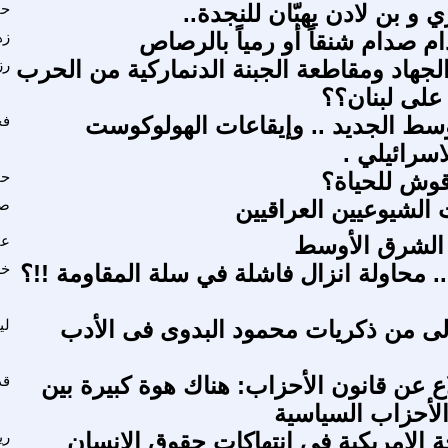
ي و بن لادن يهبّان للنجدة..
حا
م صدام شنقاً أو رمياً بالرصاص
زه
الجهاد ومقاطعة الجبنة الدنماركية من الحرب
رز
 على لبنان؟؟
سط الجديد .. وإيقاعات الهولوكوست
فخ
اسرائيلي .
وش للحياة؟
حم
الشيوعيين العراقيين
صب
 الشرق الأوسط
عي
. محاولة انزال فاشلة في سلة المقاومة !!؟
خل
ولى من ذكريات محمود البدوى فى الأدب
لي
 عن قانون الأحزاب: هناك هوة كبيرة بين
قد
الأحزاب السياسية
ة الامريكية في انتهاكات حقوق الانسان
ري