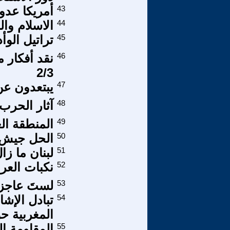
43
أمريكا عدو
44
الاسلام وال
45
تراتيل الو
46
نقد أفكار 
2/3
47
يبتعدون عن 
48
آثار الحرب
49
المنطقة ال
50
الحل جيش 
51
لبنان ما ز
52
نكبات العر
53
لستَ عاجزا
54
تبادل الإش
المغربية ح
55
المقاومة ا