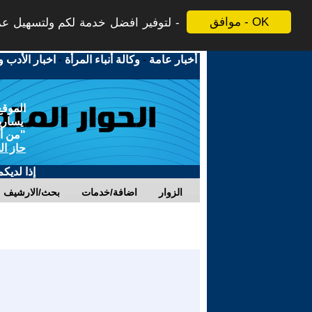
موافق - OK
لتوفير افضل خدمة لكم ولتسهيل عملي
أخبار عامة
-
وكالة أنباء المرأة
-
اخبار الأدب و
الموقع
يسارية
"من أج
حاز ال
إذا لديك
الزوار
اضافة/خدمات
بحث/الارشيف