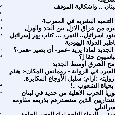
لبنان .. واشكالية الموقف
حس
أح
التنمية البشرية في المغرب4
عب
يرة من عراق الازل بين الجد والهزل
جم
ود اسرائيل.. التمرد ... كتاب يهز إسرائيل
مح
ير الدولة اليهودية
الجديد لماذا يريد -عمر- أن يصير -همر-؟
ثا
اسيون حقا إ؟
خل
لامح الشرق أوسط الجديد
نص
سرد في الرواية - رومانس المكان-: هيثم
اب
ايته :آرام: سليل الأوجاع المكابرة.
بحياة الشعوب ..!
هر
ا الحرب الاهلية من جديد في لبنان
عل
نتحاريين الذين ستصدرهم بذريعة مقاومة
اسرائيلي
دني، الدواء الناجع لداء العصر الحلقة
بو