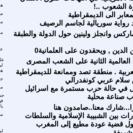
ة الشعوب ..!
ها
معابر الى الديمقراطية
مه
أد رواية سوريالية لجاسم الرصيف
مي
ماركس وانجلز ولينين حول الدولة والطبقة
من
الدين , ويحقدون على العلمانية0
عا
 العالمية الثانية على الشعب المصرى
عل
لي
عربية . منطقة تصد وممانعة للديمقراطية
ها
سلام عربي كونفدرالي
جو
ال في حالة حرب مستمرة مع اسرائيل
مح
ب صناعة محلية
حس
فه
...شارك معنا..صامدون هنا
يا
ارات بين الشبيبة الإسلامية والسلطات
مص
ول قضية عودة مطيع إلى المغرب
لشريفة
ام