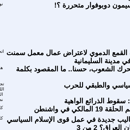
مون دوبوفوار متحررة ؟!
نو
 القمع الدموي لاعتراض عمال معمل سمنت
ات
 مدينة السليمانية
رك الشعوب، حسنا.. ما المقصود بكلمة
هو
سياسي والطبقي للحرب
تج
الل
ال
 سقوط الذرائع الواهية
نض
1 المالكي في واشنطن
كا
ليب جديدة في عمل قوى الإسلام السياسي
كا
لعراق؟ 2 من 3