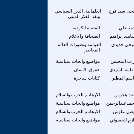
حى سيد فرج
العلمانية، الدين السياسي
ونقد الفكر الديني
مد علي
القضية الكردية
امند إبراهيم
الصحافة والاعلام
حي حديدي
العولمة وتطورات العالم
المعاصر
ات المحسن
مواضيع وابحاث سياسية
طمة الشيدي
حقوق الانسان
سم المطير
كتابات ساخرة
د هجرس
الارهاب, الحرب والسلام
مدعبدالرحمن
مواضيع وابحاث سياسية
صل علوش
الارهاب, الحرب والسلام
زم الحسوني
مواضيع وابحاث سياسية