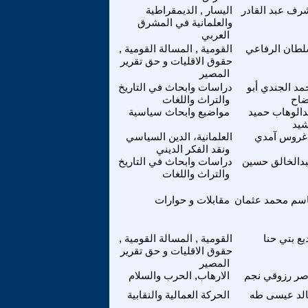
رف عبد القادر
اليسار , الديمقراطية
والعلمانية في المشرق
العربي
طان الرفاعي
القومية , المسالة القومية ,
حقوق الاقليات و حق تقرير
المصير
د الجندي أبو
دراسات وابحاث في التاريخ
اح
والتراث واللغات
دالوهاب حميد
مواضيع وابحاث سياسية
يد
غروس آمدي
العلمانية، الدين السياسي
ونقد الفكر الديني
دالخالق حسين
دراسات وابحاث في التاريخ
والتراث واللغات
سم محمد عثمان
مقابلات و حوارات
يع بتي حنا
القومية , المسالة القومية ,
حقوق الاقليات و حق تقرير
المصير
صر رزوقي نجم
الارهاب, الحرب والسلام
لد عيسى طه
الحركة العمالية والنقابية