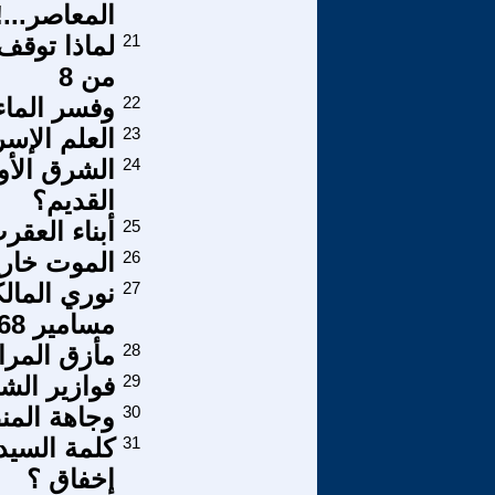
المعاصر...!
21
من 8
22
وفسر الماء 
23
العلم الإس
24
الشرق الأو
القديم؟
25
أبناء العقر
26
الموت خارج
27
نوري المال
مسامير 1168
28
مأزق المرا
29
فوازير الش
30
وجاهة الم
31
كلمة السيد
إخفاق ؟