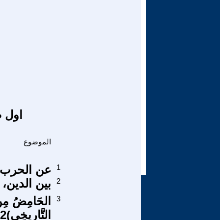
اول ص
الموضوع
1
عن الحرب وا
2
بين الدين، 
3
الحَامِضُ مِنْ
التَّاريخِى)2)