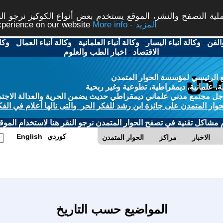
ة التصفح والنشر، الموقع يستخدم بعض أنواع الكوكيز نرجو النق
More info - المزيد
experience on our website
الفن
-
وكالة أنباء اليسار
-
وكالة أنباء العلمانية
-
وكالة أنباء العمال
-
وكا
الاقتصاد
-
اخبار الطب والعلوم
 الرئيسي لمؤسسة الحوار المتمدن
، علمانية، ديمقراطية، تطوعية وغير ربحية
ل مجتمع مدني علماني ديمقراطي حديث يضمن الحرية والعدالة الاجتم
حوار المتمدن على جائزة ابن رشد للفكر الحر والتى نالها أعلام في الفك
م مشاكل تقنية في تصفح الحوار المتمدن نرجو النقر هنا لاستخدام الموقع
كوردي
English
الاخبار
مراكز
الحوار المتمدن
المواضيع حسب التاريخ