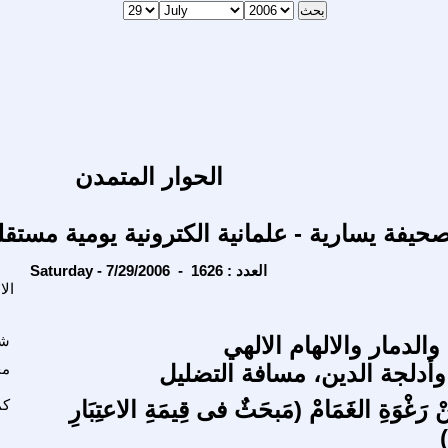
الحوار المتمدن
حيفة يسارية - علمانية الكترونية يومية مستقل
Saturday - 7/29/2006 - العدد : 1626
ال
لدمار والالهام الالهي
شا
وأدلجة الدين، مسافة التضليل
مح
 رَغْوَةِ الغَمَامْ (مَبحَثٌ فى قِيمَةِ الاعتِبَارِ
كم