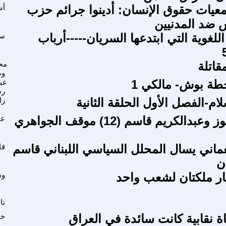
معيات حقوق الإنسان: أدينوا جرائم حزب
أش
 ضد المدنيين
للغوية التي ابتدعها السريان-----أرباب
سل
قاتلة
محم
وض
خطة بوش- مالكي 1
عب
رش
ام-الفصل الأول الحلقة الثانية
زا
ثورة 14 تموز وعبدالكريم قاسم (12) موقف الجواهري
عب
نعماني يسال المحلل السياسي اللبناني قاسم
قا
ن
ر ملكتان لشعب واحد
ود
نا
ة نقابية كانت سائدة في العراق
خا