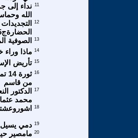
11
نداء إلى ج
الله وحماس
12
التجديدات ا
الحضارةج5
13
الصوفية الم
14
ماذا وراء 
15
تأريض الإسل
16
من قاسم
17
الدكتور ال
محمد عثما
18
اشوروعشتا
19
دمي يسيل
20
مامصير حيا