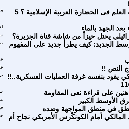
لماذا توقف العلم فى الحضارة العربية الإسلامية ؟ 5
فت
بعد الجهد بالماء
اح
رائيلي يحتل حيزاً من شاشة قناة الجزيرة؟
سي
سط الجديد: كيف يطرأ جديد على المفهوم
صب
ب
فر
 النص !!
فا
كي يقود بنفسه غرفة العمليات العسكرية..!!
جا
هنين على قراءة نعى المقاومة
سع
رق الأوسط الكبير
مح
نطق في منطق المواجهة وضده
في
 المالكي أمام الكونكًرس الأمريكي نجاح أم
حا