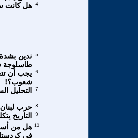
4
هل كانت سي
5
ندين بشدة
طاسلوجة في
6
يجب أن تتح
شعوب؟!
7
التحليل ال
8
حرب لبنان:
9
التاريخ يتكلم الحلقة 9
10
هل من أسا
في كردستان ا