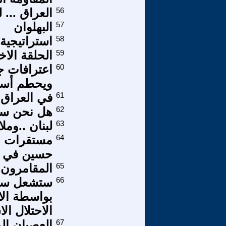
56
العراق ... 
57
البهلوان
58
استراتيجية 
59
الحلقة الاخ
60
اعترافات جن
ويحطم أساط
61
في العراق 
62
هل نحن سي
63
لبنان ..وم
64
مستقرات ال
حسين في رو
65
المقامرون 
66
ستشعل سوري
بواسطة الا
الاحتلال ال
67
العصيان الم