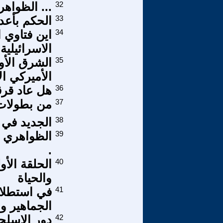
32
... الظواهر
33
الحكم بأعدا
34
اين فتاوي 
الاسرائيلية
35
الشرق الأو
الأميركي ال
36
هل عاد قرق
37
من بطولات 
38
الجديد في
39
الظواهري .
.
40
الحلقة الأ
والحياة
41
في استطلاع
الجماهير و
42
دور الاسلح