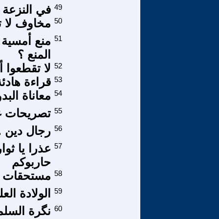
49
في النزعة ا
50
مخاوف لا ت
51
منع أمسية 
المنع ؟
52
لا تقطعوا أل
53
قراءة هادئ
54
معاناة البد
55
تصريحات غ
56
رجال دين .
57
عذرا يا ثوا
حاربوكم
58
مستحقات و
59
الولادة الع
60
نگرة السلم