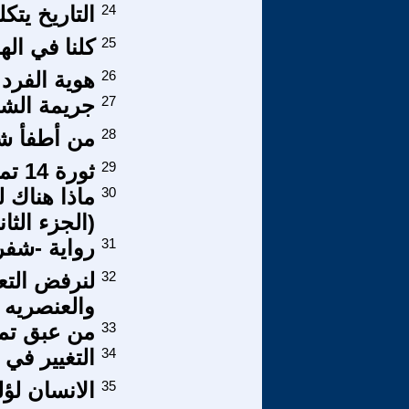
24
التاريخ يتكلم الحلقة 5
25
كلنا في اله
26
هوية الفرد
27
جريمة الشر
28
من أطفأ شع
29
ثورة 14 تموز وعبدالكريم قاسم - 3
30
ماذا هناك ل
(الجزء الثان
31
رواية -شفرة
32
لنرفض التعا
والعنصريه ل
33
من عبق تمو
34
التغيير في
35
الانسان لؤ