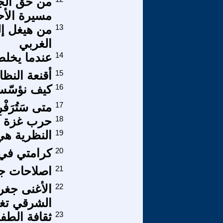
من حق الجم
مسيرة الأح
13
من هيغل إلى
الغربي
14
عندما يخلط
15
أقنعة النظ
16
كيف نؤسّس 
17
متى سَتُرَفْر
18
حرب غزة .. 
19
النظرية هي
20
كرامتي في 
21
اصلاحات جذ
22
الأغنى جغرا
الشرقي تغر
23
ثقافة الطف