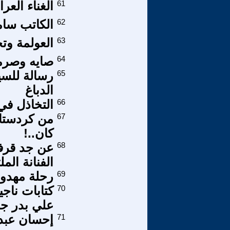
61
الغناء العرا
62
الكاتب سام
63
العولمة وتح
64
صايه وصرما
65
رسالة للسي
الدباغ
66
التخاذل في
67
من كردستان
كان..!
68
عن جد قرفن
الفنانة الم
69
رحلة مهدور
70
كتابات ناج
علي بدر جند
71
إحسان عبد 