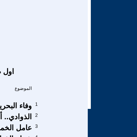
اول ص
الموضوع
1
وفاء البحرين
2
الذوادي‮.‬
3
عامل الخمسي