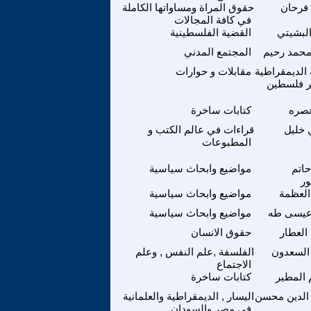
فرحان
حقوق المراة ومساواتها الكاملة
في كافة المجالات
البشيتي
القضية الفلسطينية
حمد رحيم
المجتمع المدني
 الديمقراطية
مقابلات و حوارات
ر فلسطين
نصره
كتابات ساخرة
خليل
قراءات في عالم الكتب و
المطبوعات
اتم
مواضيع وابحاث سياسية
ور
العظمة
مواضيع وابحاث سياسية
عيسى طه
مواضيع وابحاث سياسية
العطار
حقوق الانسان
السعدون
الفلسفة ,علم النفس , وعلم
الاجتماع
المطير
كتابات ساخرة
الدين محسن
اليسار , الديمقراطية والعلمانية
في مصر والسودان