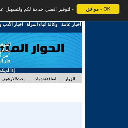
موافق - OK
لتوفير افضل خدمة لكم ولتسهيل عملي
أخبار عامة
-
وكالة أنباء المرأة
-
اخبار الأدب و
الموقع
يسارية
"من أج
حاز ال
إذا لديك
الزوار
اضافة/خدمات
بحث/الارشيف