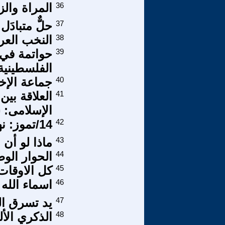
36
المراة والز
37
حلٌّ متبادَ
38
النخب العر
39
حواتمة في 
الفلسطينية 
40
جماعة الإخ
41
العلاقة بين
الإسلامى: س
42
14/تموز: نهضة القيم الوطنية وكبوتها
43
ماذا لو أن 
44
الحوار الو
45
كل الاوقات
46
اسماء الله 
47
يد تسرق الم
48
الذكري الأليمة لنك