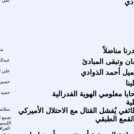
دي
علي ص
رنا مناضلاً
من
ان وتبقى المبادئ
عبدالل
ميل أحمد الذوادي
علي‮ ‬
نا
حسين 
ا معلومي الهوية الفدرالية
حميد 
ية
ئفي يُفشل القتال مع الاحتلال الأميركي
سلامة
القمع الطبقي
تجمع ا
اللينيي
العراق
سعد 