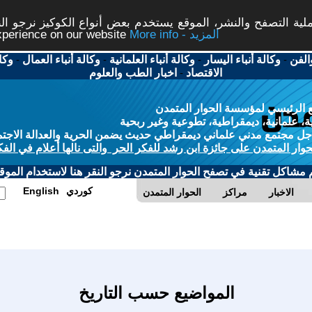
ة التصفح والنشر، الموقع يستخدم بعض أنواع الكوكيز نرجو النق
More info - المزيد
experience on our website
الفن
-
وكالة أنباء اليسار
-
وكالة أنباء العلمانية
-
وكالة أنباء العمال
-
وكا
الاقتصاد
-
اخبار الطب والعلوم
 الرئيسي لمؤسسة الحوار المتمدن
، علمانية، ديمقراطية، تطوعية وغير ربحية
ل مجتمع مدني علماني ديمقراطي حديث يضمن الحرية والعدالة الاجتم
حوار المتمدن على جائزة ابن رشد للفكر الحر والتى نالها أعلام في الفك
م مشاكل تقنية في تصفح الحوار المتمدن نرجو النقر هنا لاستخدام الموقع
كوردي
English
الاخبار
مراكز
الحوار المتمدن
المواضيع حسب التاريخ