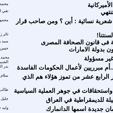
لأميركانية
محمد
نتهي
تقي ا
شعرية نسائية : أين ؟ ومن صاحب قرار
محمود
سنتنا!
ثائر 
ة فى قانون الصحافة المصرى
سيد 
ون بدولة الامارات
حسن ا
ير مسؤولة
محمد 
الشبي
.أم مبرريين لأعمال الحكومات الفاسدة
بدر ا
ر الرابع عشر من تموز هؤلاء هم الذي
سلام 
استحقاقات في جوهر العملية السياسية
طالب 
ليلة للديمقراطية في العراق
جليل 
ان جديدة اسمها الدانمارك
وليد ح