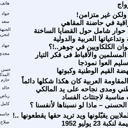
واج
هاتف 
ل ولكن غير متزامن!
جواد 
اقية في حاضنة المقاهي
سعد م
حوار شامل حول القضايا الساخنة
الجبهة
لتحري
وتداعياتها العربية والدولية
وان الكلكاويين في جوهر..!؟
جهاد 
 المسلمين والأقباط فى فكر التيار
مجدي 
ليم العوا نموذجا
حسن ح
المذك
المقاومة العربية كان هكذا شكلها دائماً
حازم 
طني ومدى نجاحه على يد المالكي
خالد 
 مناسبة لاجتثاث الفساد
رياض 
الحسنى – ماذا لو نسبناها لأنفسنا ؟
كامل 
لايين يقبّلونها ويد تريد حقها يقطعونها ..!
جاسم 
بة 23 يوليو 1952
صلاح 