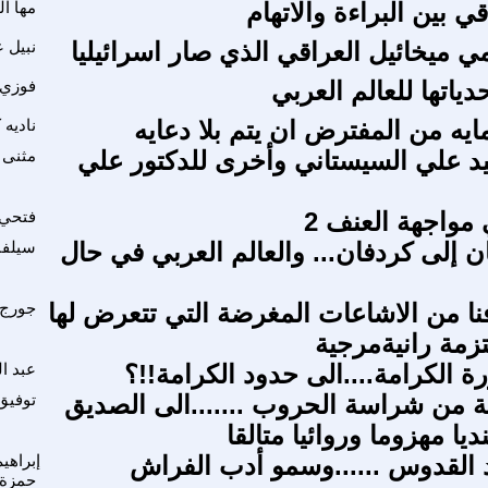
قي بين البراءة والاتهام
مها ا
ي ميخائيل العراقي الذي صار اسرائيليا
نبيل 
دياتها للعالم العربي
فوزي 
يه من المفترض ان يتم بلا دعايه
ناديه
د علي السيستاني وأخرى للدكتور علي
مثنى 
 مواجهة العنف 2
فتحي 
 إلى كردفان... والعالم العربي في حال
سيلفا
ا من الاشاعات المغرضة التي تتعرض لها
جورج 
لتزمة رانيةمرجية
ة الكرامة....الى حدود الكرامة!!؟
عبد ا
ية من شراسة الحروب .......الى الصديق
توفيق
يا مهزوما وروائيا متالقا
القدوس ......وسمو أدب الفراش
إبراهي
حمزة