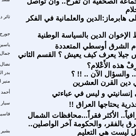
اعة الصحفية أن تفرح.. وأن تواصل
لام
 هابرماز:الدين والعلمانية في الفكر
ثائر د
 الإخوان الدين بالسياسة الوطنية
جورج 
ام الشرق أوسطي المتعددة
ياسين
جيلا يعرف كيف يعيش ؟ القسم الثاني
جمال 
ِفْ هذه الأَعْلام؟
نضال 
والسؤال الآن .. !! ؟
بدر ا
 دين القرن العشرين
منير ا
إنسانيتي و ليس في عباءتي
أحمد 
رية يحتاجها العراق !!
سيار 
فياً.. الأكثر فقراً...محافظات الشمال
قاسيو
ق بالفقر، والحكومة آخر الواصلين..
ل ليست هي التعليم
بشير 