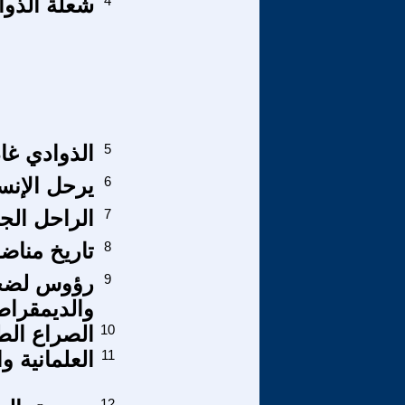
4
شعلة الذوا
5
الذوادي غاد
6
يرحل الإنس
7
الراحل الج
8
تاريخ مناضلي
9
رؤوس لضحاي
والديمقراط
10
الصراع الطا
11
العلمانية و
12