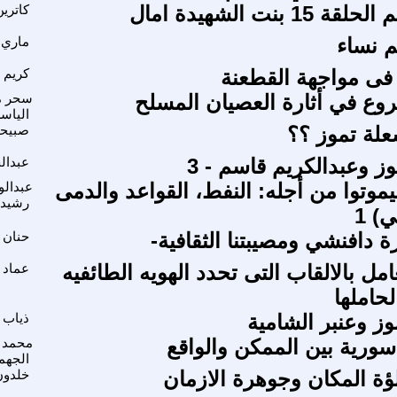
1 بنت الشهيدة امال
كاترين
م نساء
ماري 
 فى مواجهة القطعنة
كريم 
وع في أثارة العصيان المسلح
سحر م
الياس
لة تموز ؟؟
صبيحة
عبدال
يموتوا من أجله: النفط، القواعد والدمى
عبدالو
رشيد
ي) 1
 دافنشي ومصيبتنا الثقافية-
حنان ب
مل بالالقاب التى تحدد الهويه الطائفيه
عماد 
حاملها
ز وعنبر الشامية
ذياب 
 سورية بين الممكن والواقع
محمد 
الجهم
لؤة المكان وجوهرة الازمان
خلدون