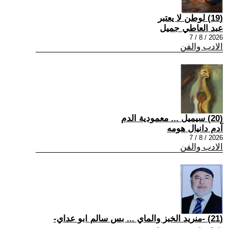
(19) لوطن لا يعتبر
عبد العاطي جميل
2026 / 8 / 7
الادب والفن
(20) سيميل ... معمودية الدم
آدم دانيال هومه
2026 / 8 / 7
الادب والفن
(21) -منريد الخبز والماي ... بس سالم ابو عداي-