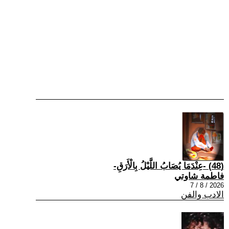
(48) -عِنْدَمَا يُصَابُ اللَّيْلُ بِالْأَرَقِ-
فاطمة شاوتي
2026 / 8 / 7
الادب والفن