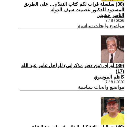
(38) سلسلة قرات لكم كتاب التقدّم… على الطريق
المسدود للدكتور عصمت سيف الدولة
الناصر خشيني
2026 / 8 / 7
مواضيع وابحاث سياسية
(39) اوراق (من دفتر مذكراتي) للراحل عامر عبد الله
(17)
كاظم الموسوي
2026 / 8 / 7
مواضيع وابحاث سياسية