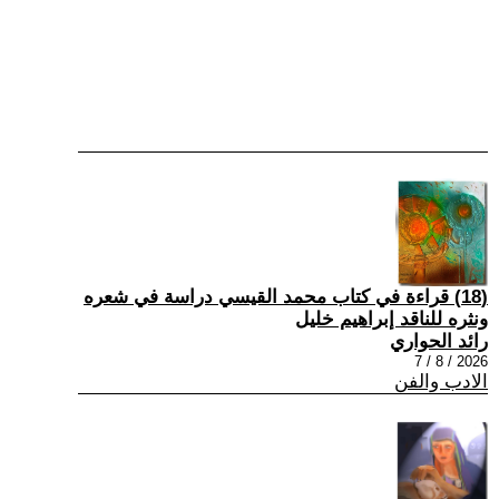
(18) قراءة في كتاب محمد القيسي دراسة في شعره
ونثره للناقد إبراهيم خليل
رائد الحواري
2026 / 8 / 7
الادب والفن