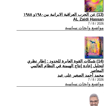
(13) عن الحرب العراقية الايرانية بين١٩٨٠و ١٩٨٨
AL Zaidi Hassan
2026 / 8 / 7
مواضيع وابحاث سياسية
(14) شبكات القوة العابرة للحدود : إطار نظري
لتحليل إعادة إنتاج الهيمنة في النظام العالمي
المعاصر
محمد أحمد الصغير على عيد
2026 / 8 / 7
مواضيع وابحاث سياسية