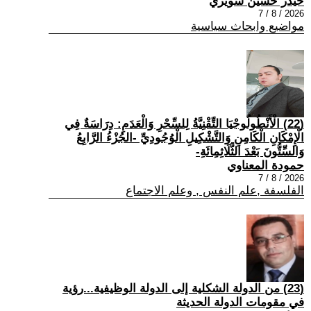
حيدر حسين سويري
2026 / 8 / 7
مواضيع وابحاث سياسية
(22) الْأَنْطُولُوجْيَا التِّقْنِيَّةُ لِلسِّحْرِ وَالْعَدَمِ: دِرَاسَةٌ فِي
الْإِمْكَانِ الْكَامِنِ وَالتَّشْكِيلِ الْوُجُودِيِّ -الجُزْءُ الرَّابِعُ
وَالسِّتُّونَ بَعْدَ الثَّلَاثِمِائَةِ-
حمودة المعناوي
2026 / 8 / 7
الفلسفة ,علم النفس , وعلم الاجتماع
(23) من الدولة الشكلية إلى الدولة الوظيفية...رؤية
في مقومات الدولة الحديثة