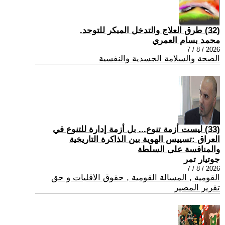
(32) طرق العلاج والتدخل المبكر للتوحد.
محمد بسام العمري
2026 / 8 / 7
الصحة والسلامة الجسدية والنفسية
(33) ليست أزمة تنوع... بل أزمة إدارة للتنوع في
العراق :تسييس الهوية بين الذاكرة التاريخية
والمنافسة على السلطة
جوتيار تمر
2026 / 8 / 7
القومية , المسالة القومية , حقوق الاقليات و حق
تقرير المصير