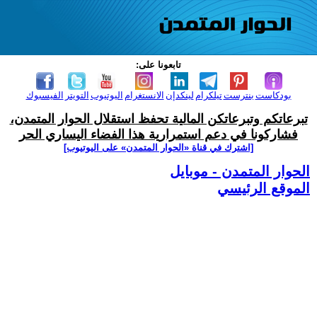
تابعونا على:
بودكاست
بنترست
تيلكرام
لينكدإن
الانستغرام
اليوتيوب
التويتر
الفيسبوك
تبرعاتكم وتبرعاتكن المالية تحفظ استقلال الحوار المتمدن،
فشاركونا في دعم استمرارية هذا الفضاء اليساري الحر
[اشترك في قناة ‫«الحوار المتمدن» على اليوتيوب]
الحوار المتمدن - موبايل
الموقع الرئيسي