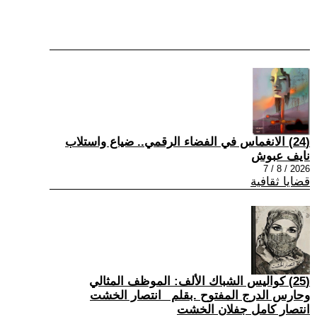
(24) الانغماس في الفضاء الرقمي.. ضياع واستلاب
نايف عبوش
2026 / 8 / 7
قضايا ثقافية
(25) كواليس الشباك الألف: الموظف المثالي
وحارس الدرج المفتوح .بقلم _انتصار الخشت
انتصار كامل جفلان الخشت