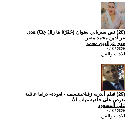
(28) نص سيريالي بعنوان (خَمْرُنَا مَا زَالَ عِنَبًا) هدى
عزالدين محمد.مصر.
هدى عزالدين محمد
2026 / 8 / 7
الادب والفن
(29) فيلم أندريه زفياغينتسيف -العودة- دراما عائلية
تعرض على خلفية غياب الأب
علي المسعود
2026 / 8 / 7
الادب والفن