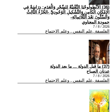
(36) الْأَنْطُولُوجْيَا التِّقْنِيَّةُ لِلسِّحْرِ وَالْعَدَمِ: دِرَاسَةٌ فِي
الْإِمْكَانِ الْكَامِنِ وَالتَّشْكِيلِ الْوُجُودِيِّ -الجُزْءُ الثَّالِثُ
وَالسِّتُّونَ بَعْدَ الثَّلَاثِمِائَةِ-
حمودة المعناوي
2026 / 8 / 7
الفلسفة ,علم النفس , وعلم الاجتماع
(37) ما قبل الدولة ... ما بعد الدولة
عدنان الصباح
2026 / 8 / 7
الفلسفة ,علم النفس , وعلم الاجتماع