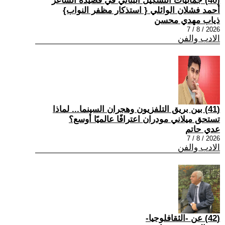
(40) جماليات التشكيل البنائي في قصيدة الشاعر
أحمد فشلان الوائلي { استذكار مظفر النواب}
ذياب مهدي محسن
2026 / 8 / 7
الادب والفن
(41) بين بريق التلفزيون وهجران السينما... لماذا
تستحق ميلاني مودران اعترافًا عالميًا أوسع؟
عدي حاتم
2026 / 8 / 7
الادب والفن
(42) عن -الثقافلوجيا-