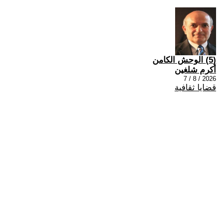
(5) الوحش الكامن
أكرم شلغين
2026 / 8 / 7
قضايا ثقافية