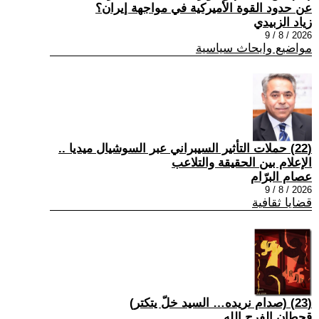
عن حدود القوة الأميركية في مواجهة إيران؟
زياد الزبيدي
2026 / 8 / 9
مواضيع وابحاث سياسية
(22) حملات التأثير السيبراني عبر السوشيال ميديا ..
الإعلام بين الحقيقة والتلاعب
عصام البرّام
2026 / 8 / 9
قضايا ثقافية
(23) (صدام نريده… السيد خلّ يتكتر)
قحطان الفرج الله