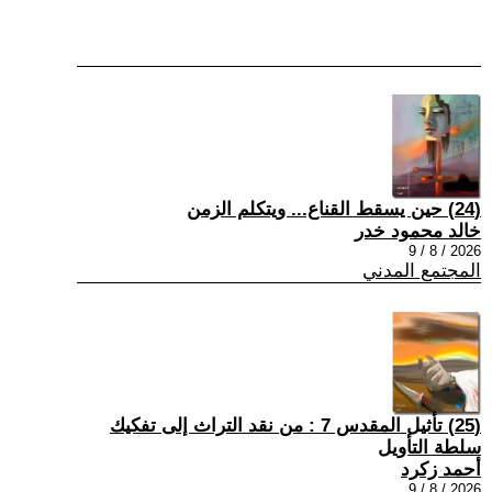
(24) حين يسقط القناع... ويتكلم الزمن
خالد محمود خدر
2026 / 8 / 9
المجتمع المدني
(25) تأثيل المقدس 7 : من نقد التراث إلى تفكيك
سلطة التأويل
أحمد زكرد
2026 / 8 / 9