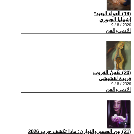
(19) العواء البعيد*
إشبيليا الجبوري
2026 / 8 / 9
الادب والفن
(20) نفَسُ الغروب
فريدة لقشيشي
2026 / 8 / 9
الادب والفن
(21) بين الحسم والتوازن: ماذا تكشف حرب 2026