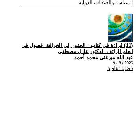
السياسة والعلاقات الدولية
(11) قراءة في كتاب - الحنين إلى الخرافة -فصول في
العلم الزائف- لدكتور عادل مصطفى
عبد الله ميرغني محمد أحمد
2026 / 8 / 9
قضايا ثقافية