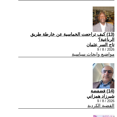
(13) كيف تراجعت الخماسية عن خارطة طريق
الرباعية؟
تاج السر عثمان
2026 / 8 / 9
مواضيع وابحاث سياسية
(14) فضفضة
شيرزاد همزاني
2026 / 8 / 9
القضية الكردية