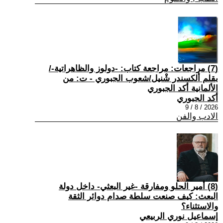
(7) مراجعات: مراجعة كتاب: -دولوز والظاهراتية-/
بقلم ألكسندر شْنيل/شعوب الجبوري - ت: من
الألمانية أكد الجبوري
أكد الجبوري
2026 / 8 / 9
الادب والفن
(8) أمير الحلو ومفارقة -غير البعثي- داخل دولة
البعث: كيف صنعت سلطة صدام دوائر الثقة
والاستثناء؟
إسماعيل نوري الربيعي