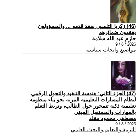
(46) زكريا التلمس يفقد قدمه ... والمسؤولون
يفقدون ضمائرهم
حازم عبد الله سلامة
2026 / 8 / 9
مواضيع وابحاث سياسية
(47) الجزء الثاني: هندسة التنفيذ والتحول الرقمي
لنظام المسارات التعليمية المرنة نحو بناء منظومة
تعليمية ذكية تتمحور حول الطالب، وتربط التعلم
بالمهارات والمستقبل المهني
مصطفى محمود مقلد
2026 / 8 / 9
التربية والتعليم والبحث العلمي