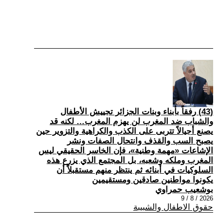
(43) رفقاً بأبناء وبنات الجزائر تجييش الأطفال
والشباب ضد المغرب لن يهزم المغرب… لكنه قد
يصنع أجيالاً تتربى على الكذب والكراهية والتزوير حين
يصبح السب والقذف وانتحال الصفات ونشر
الإشاعات «مهمة وطنية»، فإن الخاسر الحقيقي ليس
المغرب وملكه وشعبه، بل المجتمع الذي يزرع هذه
السلوكيات في أبنائه ثم ينتظر منهم مستقبلاً أن
يكونوا مواطنين صادقين ومستقيمين
بوشعيب حمراوي
2026 / 8 / 9
حقوق الاطفال والشبيبة