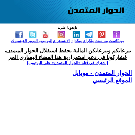
تابعونا على:
بودكاست
بنترست
تيلكرام
لينكدإن
الانستغرام
اليوتيوب
التويتر
الفيسبوك
تبرعاتكم وتبرعاتكن المالية تحفظ استقلال الحوار المتمدن،
فشاركونا في دعم استمرارية هذا الفضاء اليساري الحر
[اشترك في قناة ‫«الحوار المتمدن» على اليوتيوب]
الحوار المتمدن - موبايل
الموقع الرئيسي