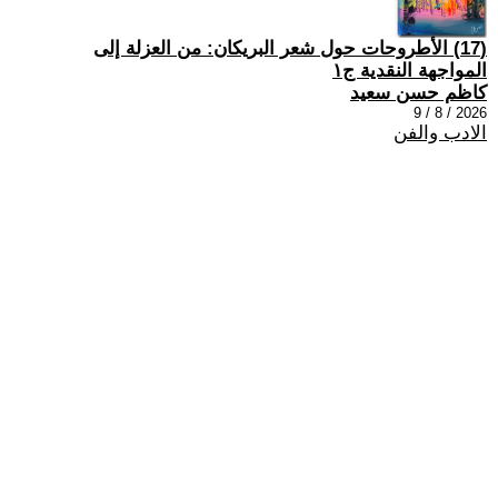
(17) الأطروحات حول شعر البريكان: من العزلة إلى
المواجهة النقدية ج١
كاظم حسن سعيد
2026 / 8 / 9
الادب والفن