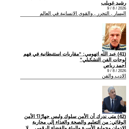
رشيد غويلب
2026 / 8 / 9
اليسار , التحرر , والقوى الانسانية في العالم
(41) عبد الله اتهومي: “مقاربات استتبطانية في فهم
لوحات الفن التشكيلي”
أحمد رباص
2026 / 8 / 9
الادب والفن
(42) متى ندرك أن الأمن سلوك وليس جهازًا؟ الأمن
الوقائي: من التعليم والصحة والغذاء إلى محاربة
الإدمان وحماية الأسرة والبيئة والفضاء الرقمي… لا