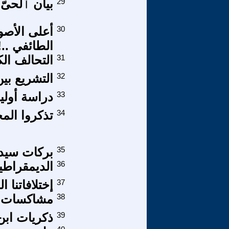
29
بيان ٱلحىّ 
30
أعلى الأصو
الطائفي ..!
31
التحالف الك
32
التشريع بين
33
دراسة أولي
34
تذكروا الم
35
برکات سيدن
36
الديمقراطية
37
إختلافاتنا ال
38
مشاكسات ا
39
ذكريات اب