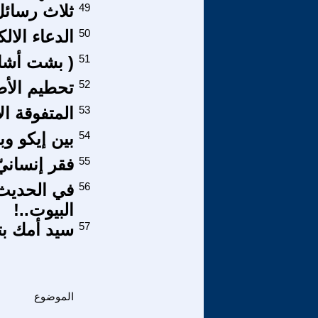
49
ثلاث رسائل
50
الدعاء الال
51
( بشت أشان
52
تحطيم الأ
53
المتفوقة ال
54
بين إيكو وبركا
55
فقر إنسانيّ
56
في الحديث
البيوت..!
57
سيد أمك بت
الموضوع