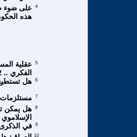
4
على ضوء طر
هذه الحكو
5
عقلية المس
الفكري .. 2-1..
6
هل تستطيع ا
7
مستلزمات ك
8
هل يمكن تع
الإسلاموي 
9
في الذكرى(58) للنكبة والله وراجعلك يا
10
العراق: هل