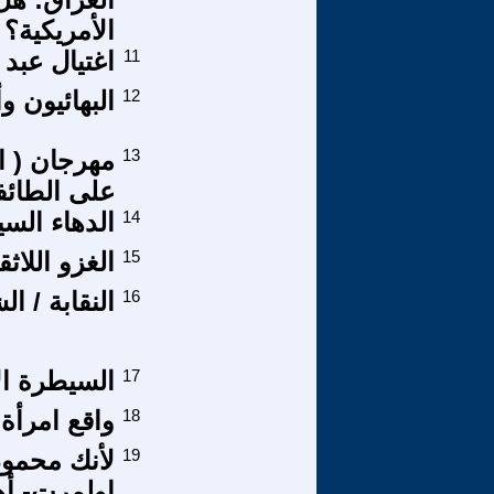
الأمريكية؟
11
اغتيال عبد
12
البهائيون و
13
مهرجان ( ال
على الطائف
14
الدهاء الس
15
الغزو اللا
16
النقابة / ال
17
السيطرة ال
18
واقع امرأة
19
لأنك محمود
اولمرت- أهل