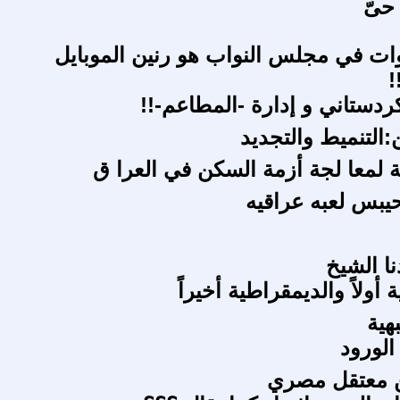
حىّ
ات في مجلس النواب هو رنين الموبايل
!
ردستاني و إدارة -المطاعم-!!
:التنميط والتجديد
ة لمعا لجة أزمة السكن في العرا ق
حيبس لعبه عراقيه
ا الشيخ
 أولاً والديمقراطية أخيراً
بهية
لورود
ن معتقل مصري