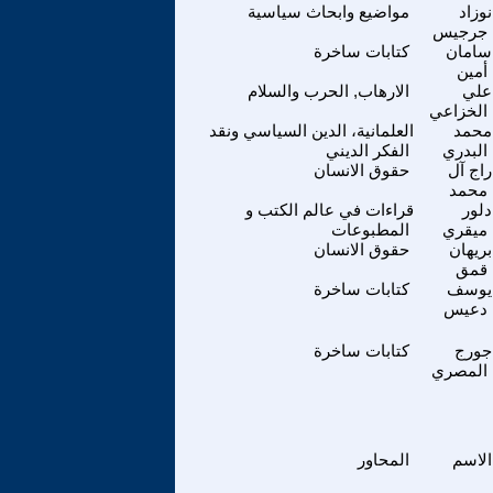
نوزاد
مواضيع وابحاث سياسية
جرجيس
سامان
كتابات ساخرة
أمين
علي
الارهاب, الحرب والسلام
الخزاعي
محمد
العلمانية، الدين السياسي ونقد
البدري
الفكر الديني
راج آل
حقوق الانسان
محمد
دلور
قراءات في عالم الكتب و
ميقري
المطبوعات
بريهان
حقوق الانسان
قمق
يوسف
كتابات ساخرة
دعيس
جورج
كتابات ساخرة
المصري
الاسم
المحاور