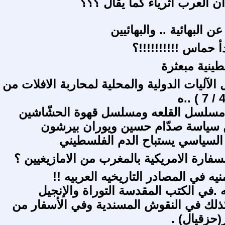
 العرب اثرياء كما يقال ؟؟؟
ن البهائية .. والبهائيين
دأ حماس !!!!!!!!!!؟
طينية مبعثرة
لآليات الدولية والمحلية لمحاربة الافلات من
 مسلسل القلعه ومسلسل قهوة الحشّاشين
 سياسة صدّام حسين ويوران بيرشون
السياسي يستباح الدم الفلسطيني
لسفارة الامريكية بالمغرب من الامازيغيين ؟
نيه في المصادر التاريخيه العربيه !!
 .في الكتب المقدسة التوراة والإنجيل
ذلك في النقوش المسندية وفي الأسفار من
حزقيال) .