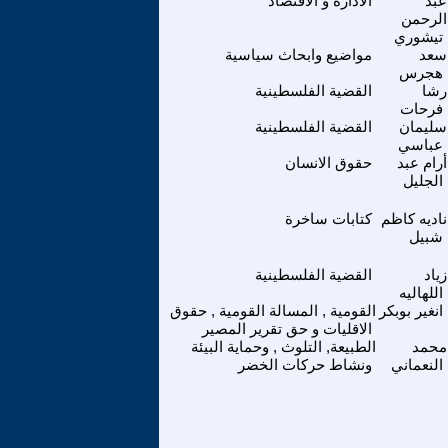
عبد
الادارة و الاقتصاد
الرحمن
تيشوري
سعد
مواضيع وابحاث سياسية
هجرس
رشا
القضية الفلسطينية
فرحات
سليمان
القضية الفلسطينية
عباسي
أرام عبد
حقوق الانسان
الجليل
ناديه كاظم
كتابات ساخرة
شبيل
زياد
القضية الفلسطينية
اللهاليه
انغير بوبكر
القومية , المسالة القومية , حقوق
الاقليات و حق تقرير المصير
محمد
الطبيعة, التلوث , وحماية البيئة
النعماني
ونشاط حركات الخضر