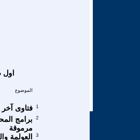
اول ص
الموضوع
1
فتاوى آخر 
2
برامج المح
مرموقة
3
العولمة وال