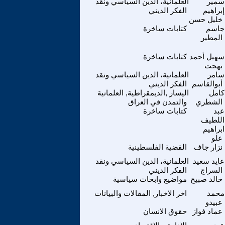
سمير
العلمانية، الدين السياسي ونقد
إبراهيم
الفكر الديني
خليل حسن
جاسم
كتابات ساخرة
المطير
سهيل أحمد
كتابات ساخرة
بهجت
سامر
العلمانية، الدين السياسي ونقد
أبوالقاسم
الفكر الديني
كامل
اليسار ,الديمقراطية, العلمانية
الشطري
والتمدن في العراق
عبد
كتابات ساخرة
اللطيف
ابراهيم
علو
نزار جاف
القضية الفلسطينية
عايد سعيد
العلمانية، الدين السياسي ونقد
السراج
الفكر الديني
خالد صبيح
مواضيع وابحاث سياسية
محمد
اخر الاخبار, المقالات والبيانات
عبيدو
عماد فواز
حقوق الانسان