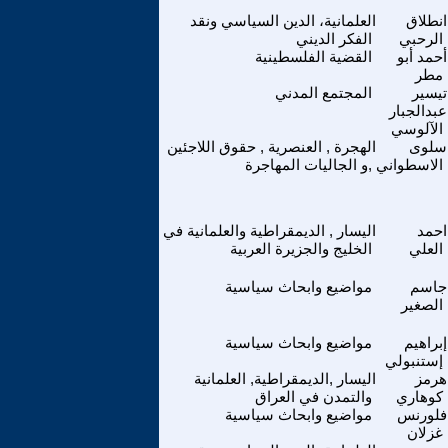
انطلاق
العلمانية، الدين السياسي ونقد
الرحبي
الفكر الديني
أحمد أبو
القضية الفلسطينية
مطر
تيسير
المجتمع المدني
عبدالجبار
الآلوسي
سلوى
الهجرة , العنصرية , حقوق اللاجئين
الاسطواني
,و الجاليات المهاجرة
احمد
اليسار , الديمقراطية والعلمانية في
العلي
الخليج والجزيرة العربية
جاسم
مواضيع وابحاث سياسية
الصغير
إبراهيم
مواضيع وابحاث سياسية
إستنبولي
هرمز
اليسار ,الديمقراطية, العلمانية
كوهاري
والتمدن في العراق
فلورنس
مواضيع وابحاث سياسية
غزلان