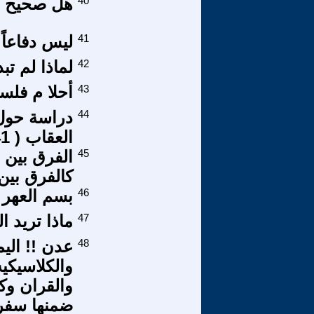
40
هل صحيح ان
41
ليس دفاعاً ع
42
لماذا لم تب
43
أحلا م فلس
44
دراسة حول ا
العقاب ( 41 / 7 ) ..ه
45
الفرق بين
كالفرق بين
46
بسم العهر 
47
ماذا تريد ا
48
عدن !! اليم
والكلاسيكيه
والقران وك
ضمنها سفر(