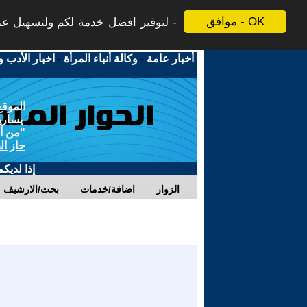
موافق - OK
لتوفير افضل خدمة لكم ولتسهيل عملي
أخبار عامة
-
وكالة أنباء المرأة
-
اخبار الأدب و
الموقع
يسارية
"من أج
حاز ال
إذا لديك
الزوار
اضافة/خدمات
بحث/الارشيف