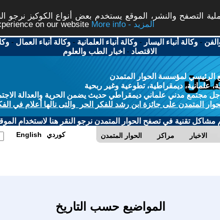
ة التصفح والنشر، الموقع يستخدم بعض أنواع الكوكيز نرجو النق
More info - المزيد
experience on our website
الفن
-
وكالة أنباء اليسار
-
وكالة أنباء العلمانية
-
وكالة أنباء العمال
-
وكا
الاقتصاد
-
اخبار الطب والعلوم
 الرئيسي لمؤسسة الحوار المتمدن
، علمانية، ديمقراطية، تطوعية وغير ربحية
ل مجتمع مدني علماني ديمقراطي حديث يضمن الحرية والعدالة الاجتم
حوار المتمدن على جائزة ابن رشد للفكر الحر والتى نالها أعلام في الفك
م مشاكل تقنية في تصفح الحوار المتمدن نرجو النقر هنا لاستخدام الموقع
كوردي
English
الاخبار
مراكز
الحوار المتمدن
المواضيع حسب التاريخ