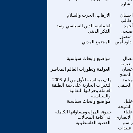
بشارة
احسان
الارهاب, الحرب والسلام
طالب
أحمد
العلمانية، الدين السياسي ونقد
صبحى
الفكر الديني
منصور
داود أمين
المجتمع المدني
نضال
مواضيع وابحاث سياسية
نعيسة
غسان
العولمة وتطورات العالم المعاصر
المفلح
محمد
ملف بمناسبة الأول من أيار 2006 -
الحنفي
التغيرات الجارية على بنية الطبقة
العاملة وحركتها النقابية
والسياسية
خليل
مواضيع وابحاث سياسية
الشيخة
علياء
حقوق المراة ومساواتها الكاملة
الانصاري
في كافة المجالات
راسم
القضية الفلسطينية
عبيدات