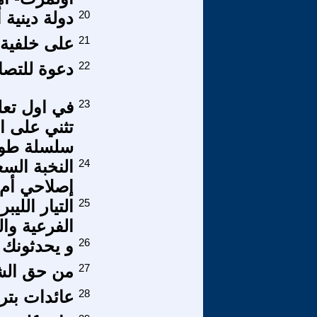
20
دولة دينية أ
21
على خلفية ل
22
دعوة للتصا
23
في اول تعل
سلسلة طويل
24
النخبة الس
إصلاحي أم 
25
التيار اللي
الفرعية وا
26
و يحدثونك ع
27
من حق الش
28
عائدات بتر