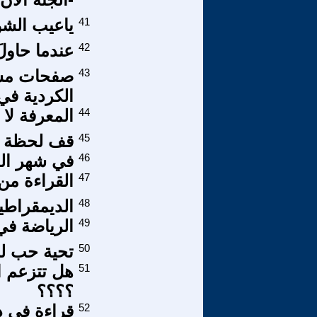
41
ياعيب الشو
42
عندما حاولَ 
43
صفحات مشرق
الكردية في
44
المعرفة لا 
45
قف لحظة
46
في شهر ال
47
القراءة من
48
الديمقراطية
49
الرياضة في
50
تحية حب ل
51
هل تتزعم ا
؟؟؟؟
52
قراءة في دف