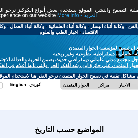
ة التصفح والنشر، الموقع يستخدم بعض أنواع الكوكيز نرجو النق
More info - المزيد
experience on our website
الفن
-
وكالة أنباء اليسار
-
وكالة أنباء العلمانية
-
وكالة أنباء العمال
-
وكا
الاقتصاد
-
اخبار الطب والعلوم
 الرئيسي لمؤسسة الحوار المتمدن
، علمانية، ديمقراطية، تطوعية وغير ربحية
ل مجتمع مدني علماني ديمقراطي حديث يضمن الحرية والعدالة الاجتم
حوار المتمدن على جائزة ابن رشد للفكر الحر والتى نالها أعلام في الفك
م مشاكل تقنية في تصفح الحوار المتمدن نرجو النقر هنا لاستخدام الموقع
كوردي
English
الاخبار
مراكز
الحوار المتمدن
المواضيع حسب التاريخ