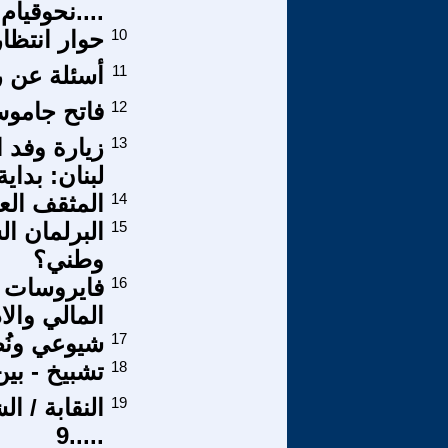
....نحوقيام
10
حوار انتظا
11
أسئلة عن ر
12
فاتح جاموس
13
زيارة وفد 
لبنان: بداي
14
المثقف الع
15
البرلمان ا
وطني؟
16
فايروسات 
المالي والا
17
شيوعي ونُص
18
تشبيخ - بي
19
النقابة / ا
.....9