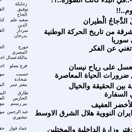
زحايكة
م..!!
توفيق
الق
الحاج
الدَّجاجُ الْطيران
سعيد علم
كتا
الدين
ة من تاريخ الحركة الوطنية
سردار
الق
بدرخان
 سوريا
تغني عن الفكر
جورج
الص
المصري
مالكةعسال
اخر
عسل على رياح نيسان
فرج بصلو
اخر
 ضرورات الحياة المعاصرة
حسيب
موا
شحادة
 بين الحقيقة والخيال
معتز عمر
الم
 السفارة
طارق
اليس
الحارس
الع
لأخضر العفيف
بير رستم
موا
يران النووية هلال الشرق الاوسط
عبد الرحمن
موا
تيشوري
تر وزارة الداخلية والمختلين
عماد فواز
حقو