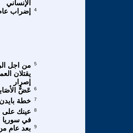
الإنساني
4
إضراب عام
5
من اجل الر
يقتلان الع
إصرار
6
عَضُّ الأصَاب
7
خطة بايدن 
8
عينك على ا
في سوريا ب
9
بعد عام م