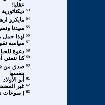
عقليا!
53
ديكتاتورية 
54
مايكرو اره
55
سيدنا ونصي
56
لهذا حمل م
57
سياسة تقبي
58
دعوة للحيا
59
كنا نتمنى 
60
صدق من قا
بنفسها
61
أبو الأولاد
62
غير المضح
63
( منوعات س