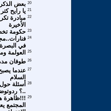
20
بعض الذكر
21
يا رايح كتر
22
مبادرة تكر
الأخيرة
23
حکومة تخطت
24
فنارات..مجل
في البصرة
25
العولمة وم
26
طوفان مدمر
27
عندما يصبح 
السلام
28
أسئلة حول 
..؟ ردوتوض
29
!!!ظاهرة ه
المجتمع ي