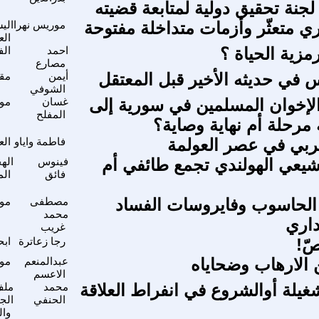
 لجنة تحقيق دولية لمتابعة قضيته
ري متعثّر وأزمات متداخلة مفتوحة
موريس نهرا
الي
الع
مزية الحياة ؟
احمد
الف
مصارع
 في حديثه الأخير قبل المعتقل
أيمن
مقا
الشوفي
الإخوان المسلمين في سورية إلى
غسان
موا
المفلح
ة مرحلة أم نهاية وصاية؟
ربي في عصر العولمة
فاطمة واياو
الع
لشيعي الهولندي تجمع طائفي أم
فينوس
الهج
فائق
الم
الحاسوب وفايروسات الفساد
مصطفى
موا
محمد
داري
غريب
ّ!
رجا زعاترة
ابح
ن الارهاب وضحاياه
عبدالمنعم
موا
الاعسم
لشغيلة أوالشروع في انفراط العلاقة
محمد
الحنفي
الجا
وال