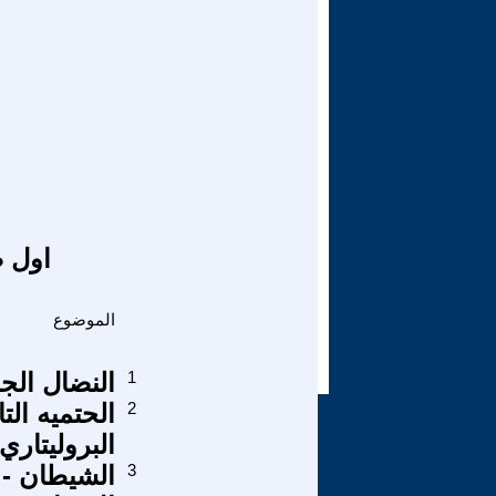
اول ص
الموضوع
1
النضال الجم
2
الحتميه الت
البروليتاري
3
الشيطان - ا