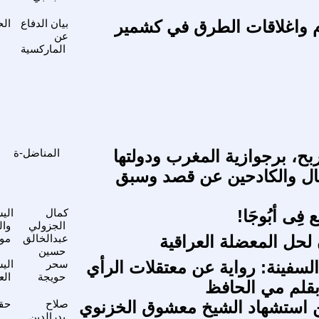
 واغلاقات الطرق في كشمير
بيان الدفاع
الح
عن
الماركسية
بح، برجوازية المغرب ودولتها
المناضل-ة
مال والكادحين عن قصد وسبق
ع فِى أبُوجَا!
كمال
الي
الجزولي
وال
لحل المعضلة العراقية
عبدالخالق
موا
حسين
لسفينة: رواية عن معتقلات الرأي
سحر
الي
حويجة
الع
قلم مي الحافظ
ن استشهاد الشيخ معشوق الخزنوي
صلاح
حقو
بدرالدين