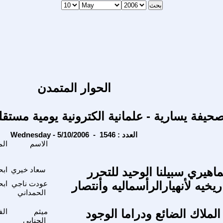
الحوار المتمدن
حيفة يسارية - علمانية الكترونية يومية مستقل
Wednesday - 5/10/2006 - العدد : 1546
الاسم
المحاور
اهيري سبيلنا الوحيد للتحرر
سعاد خيري
ابح
اريخيه لأنهيارالرأسماليه وأنتصار
عودت ناجي
ابح
الحمداني
لملاك الضائع ودراما الوجود
ميثم
الف
الجنابي