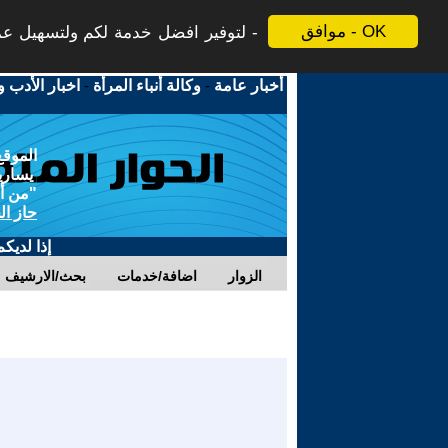
موافق - OK
لتوفير افضل خدمة لكم ولتسهيل عملي
أخبار عامة
-
وكالة أنباء المرأة
-
اخبار الأدب و
الموقع
يسارية
"من أج
حاز ال
إذا لديك
الزوار
اضافة/خدمات
بحث/الارشيف