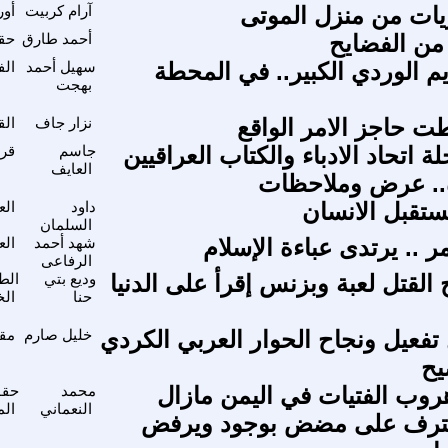
يات من منزل الموتى
آرام كربيت
أور
 من الفضايح
أحمد طارق
حقو
يم الوردي الكبير.. في المحطة
سهيل أحمد
الف
بهجت
 حاجز الامر الواقع
نزار جاف
الق
ة اتحاد الادباء والكتاب العراقيين
جاسم
قرا
العايف
.. عرض وملاحظات
ستقبل الانسان
داود
الع
السلمان
 .. يرتدى عباءة الإسلام
شهد أحمد
الع
الرفاعى
القتل لعبة وبزنس إقرأ على الدنيا
وديع بتي
الط
حنا
ال
تفعيل ونجاح الحوار العربي الكردي
خليل صارم
مقا
يح
روب الفتيات في اليمن مازال
محمد
حقو
النعماني
الم
عترف على مضض بوجود ويرفض