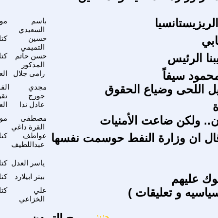
الريزيستانسيا
باسم
موا
السعيدي
ابي
حسين
كتا
التميمي
بنا الرئيس
حسن حاتم
كتا
المذكور
حمود سيفاً
رامى جلال
الع
ل اللحى وضياع الحقوق
مجدي
الق
جورج
تقر
ة
عادل ندا
الع
أن.. ولكن ضاعت الأمنيات
مصطفى
موا
القرة داغي
ل ان وزارة النفط حوسمت نفسها
عواطف
كتا
عبداللطيف
ياسر العدل
كتا
وك عليهم
بيتر ابيلارد
كتا
ياسيه و تعليقات )
علي
كتا
الخزاعي