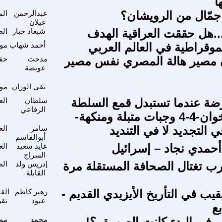
ا
اجمّال من الرويشان؟
عبدالرحمن
الم
غيلان
.هل حققت العراقية الهدف
شبعاد جبار
الص
موقراطية في العالم العربي
أحمد شهاب
موا
مصير هالة المصري نفس مصير
مدحت
حقو
عويضة
تقي الوزان
موا
ضة عندما تستبدل قمع السلطة
سلطان
الع
الرفاعي
تبلة ومنكهة-
 التجديد لا في التنديد
سامر
الع
أبوالقاسم
أحمدي نجاد – إسرائيل
عايد سعيد
الع
السراج
رب تغتال الصحافة المستقلة مرة
إدريس ولد
الص
القابلة
قيب في التأريخ الأيزيدي القديم -
زهير كاظم
الق
عبود
تقر
ع
-..في البدء كانت الصورة..؟!
محمد
موا