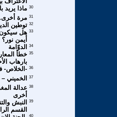
الاعتراف به
30
ماذا يريد ب
31
مرة أخرى..
32
توطين الدي
33
هل سيكون 
أيمن نور؟
34
الدوّامة
35
خطأ المعار
بارهاب الأخوان-4-4 وجبات م
36
-الخلاص- في
37
الخميني – 
38
عدالة المغ
أخرى
39
النبش والتن
القسم الراب
40
-الجنة الان