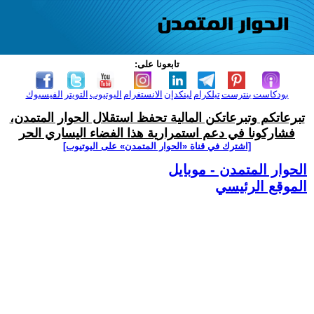
تابعونا على:
بودكاست
بنترست
تيلكرام
لينكدإن
الانستغرام
اليوتيوب
التويتر
الفيسبوك
تبرعاتكم وتبرعاتكن المالية تحفظ استقلال الحوار المتمدن،
فشاركونا في دعم استمرارية هذا الفضاء اليساري الحر
[اشترك في قناة ‫«الحوار المتمدن» على اليوتيوب]
الحوار المتمدن - موبايل
الموقع الرئيسي