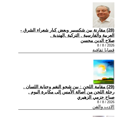
(28) مقارنة بين شكسبير وبعض كبار شعراء الشرق -
العربية والفارسية , التركية ,الهندية .
صلاح الدين محسن
2026 / 8 / 8
قضايا ثقافية
(29) مقامة اللحن : بين شجو النغم وجناية اللسان ,
رحلة اللحن من أصالة الأمس إلى مكابرة اليوم .
صباح حزمي الزهيري
2026 / 8 / 8
الادب والفن