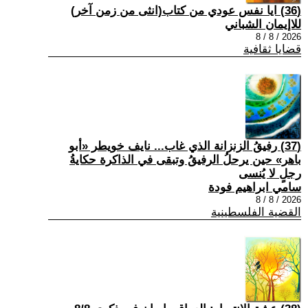
(36) ايا نفس عودي من كتاب(انثى من زمن آخر)
للاإيمان الشباني
2026 / 8 / 8
قضايا ثقافية
(37) رفيقُ الزنزانة الذي غاب... نايف خويطر «أبو
باهر» حين يرحلُ الرفيقُ وتبقى في الذاكرة حكايةُ
رجلٍ لا يُنسى
سامي ابراهيم فودة
2026 / 8 / 8
القضية الفلسطينية