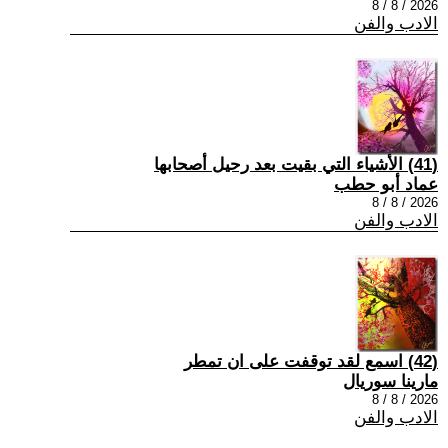
2026 / 8 / 8
الادب والفن
(41) الأشياء التي بقيت بعد رحيل أصحابها
عماد أبو حطب
2026 / 8 / 8
الادب والفن
(42) اسمع لقد توقفت على ان تمطر
مارينا سوريال
2026 / 8 / 8
الادب والفن