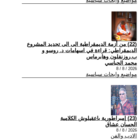
مواضيع وابحاث سياسية
(22) من أزمة الديمقراطية الى الى تجديد المشروع
الديمقراطي: قراءة في اسهامات د. روسو و
ب.روزنفلون وهابرماس
محمد الحباسي
2026 / 8 / 8
مواضيع وابحاث سياسية
(23) إمبراطورية باعقيلوش الكلامية
الحسان عشاق
2026 / 8 / 8
الادب والفن