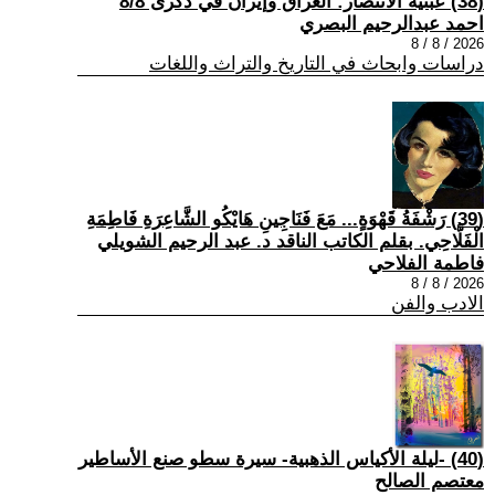
(38) عبثية الانتصار: العراق وإيران في ذكرى 8/8
احمد عبدالرحيم البصري
2026 / 8 / 8
دراسات وابحاث في التاريخ والتراث واللغات
(39) رَشْفَةُ قَهْوَةٍ... مَعَ فَنَاجِينِ هَايْكُو الشَّاعِرَةِ فَاطِمَةِ
الْفَلَّاحِي. بقلم الكاتب الناقد د. عبد الرحيم الشويلي
فاطمة الفلاحي
2026 / 8 / 8
الادب والفن
(40) -ليلة الأكياس الذهبية- سيرة سطو صنع الأساطير
معتصم الصالح