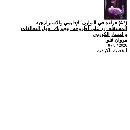
(47) قراءة في التوازن الإقليمي والاستراتيجية
المستقلة: رد على أطروحة -بيجيريك- حول التحالفات
والمسار الكوردي
مروان فلو
2026 / 8 / 8
القضية الكردية