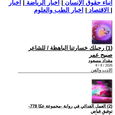
أنباء حقوق الإنسان
|
اخبار الرياضة
|
اخبار
|
اخبار الطب والعلوم
الاقتصاد
|
(1) رحيلك خسارتنا الباهظة / للشاعر
صبيح عمر
مقداد مسعود
2026 / 8 / 8
الادب والفن
(2) العمل الفدائي في رواية -مجموعة عكا 778-
توفيق فياض