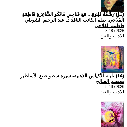
(13) رَشْفَةُ قَهْوَةٍ... مَعَ فَنَاجِينِ هَايْكُو الشَّاعِرَةِ فَاطِمَةِ
الْفَلَّاحِي. بقلم الكاتب الناقد د. عبد الرحيم الشويلي
فاطمة الفلاحي
2026 / 8 / 8
الادب والفن
(14) -ليلة الأكياس الذهبية- سيرة سطو صنع الأساطير
معتصم الصالح
2026 / 8 / 8
الادب والفن