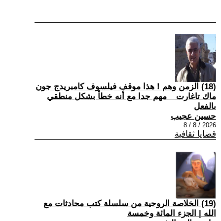
(18) الزمن وهم ! هذا موقف فيلسوف كامبريدج جون
ماك تاغارت _ مهم جدا مع أنه خطأ بشكل منطقي
بالفعل
حسين عجيب
2026 / 8 / 8
قضايا ثقافية
(19) الخلاصة الروحية من سلسلة كتب محادثات مع
الله | الجزء المائة وخمسة