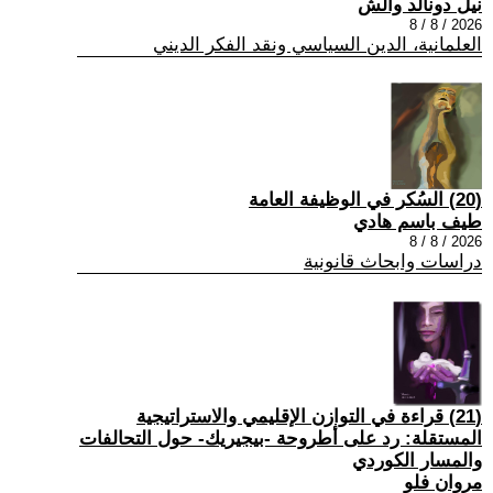
نيل دونالد والش
2026 / 8 / 8
العلمانية، الدين السياسي ونقد الفكر الديني
(20) السُكر في الوظيفة العامة
طيف باسم هادي
2026 / 8 / 8
دراسات وابحاث قانونية
(21) قراءة في التوازن الإقليمي والاستراتيجية
المستقلة: رد على أطروحة -بيجيريك- حول التحالفات
والمسار الكوردي
مروان فلو