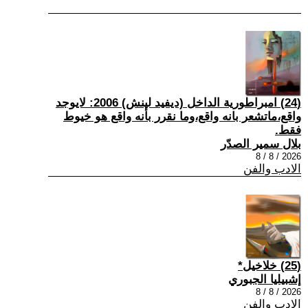
(24) امبراطورية الداخل (ديفيد لينش) 2006: لايوجد
واقع،ماتشعر بانه واقع،وما نقرر بأنه واقع هو خيوط
فقط.
بلال سمير الصدّر
2026 / 8 / 8
الادب والفن
(25) خلاخيل*
إشبيليا الجبوري
2026 / 8 / 8
الادب والفن