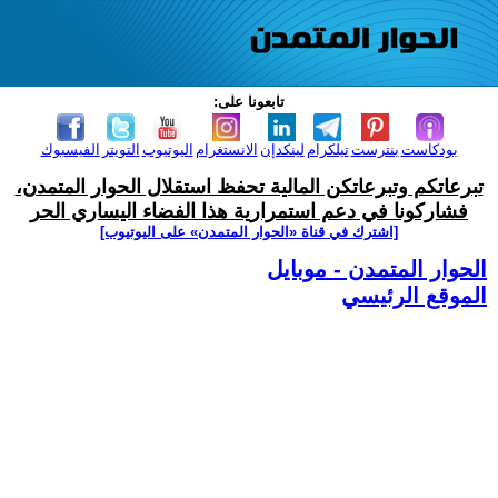
تابعونا على:
بودكاست
بنترست
تيلكرام
لينكدإن
الانستغرام
اليوتيوب
التويتر
الفيسبوك
تبرعاتكم وتبرعاتكن المالية تحفظ استقلال الحوار المتمدن،
فشاركونا في دعم استمرارية هذا الفضاء اليساري الحر
[اشترك في قناة ‫«الحوار المتمدن» على اليوتيوب]
الحوار المتمدن - موبايل
الموقع الرئيسي