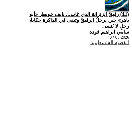
(11) رفيقُ الزنزانة الذي غاب... نايف خويطر «أبو
باهر» حين يرحلُ الرفيقُ وتبقى في الذاكرة حكايةُ
رجلٍ لا يُنسى
سامي ابراهيم فودة
2026 / 8 / 8
القضية الفلسطينية