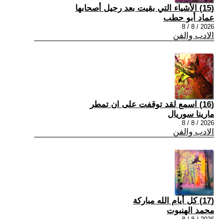
(15) الأشياء التي بقيت بعد رحيل أصحابها
عماد أبو حطب
2026 / 8 / 8
الادب والفن
(16) اسمع لقد توقفت على ان تمطر
مارينا سوريال
2026 / 8 / 8
الادب والفن
(17) كل أيام الله مباركة
محمد الهنبوت