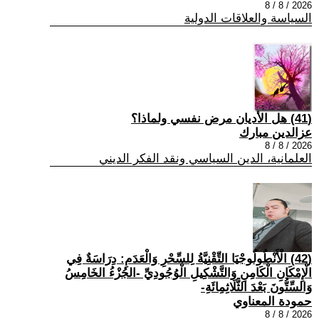
2026 / 8 / 8
السياسة والعلاقات الدولية
(41) هل الأديان مرض نفسي ولماذا؟
عزالدين مبارك
2026 / 8 / 8
العلمانية، الدين السياسي ونقد الفكر الديني
(42) الْأَنْطُولُوجْيَا التِّقْنِيَّةُ لِلسِّحْرِ وَالْعَدَمِ: دِرَاسَةٌ فِي
الْإِمْكَانِ الْكَامِنِ وَالتَّشْكِيلِ الْوُجُودِيِّ -الجُزْءُ الخَامِسُ
وَالسِّتُّونَ بَعْدَ الثَّلَاثِمِائَةِ-
حمودة المعناوي
2026 / 8 / 8