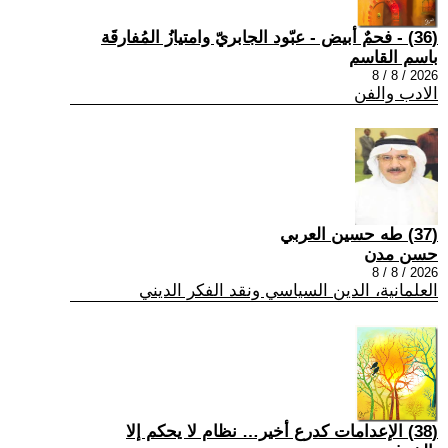
(36) - فحمٌ أبيض - عبّود الجابريّ وامتيازُ المُفارقَة
باسم القاسم
2026 / 8 / 8
الادب والفن
(37) طه حسين العربي
حسن مدن
2026 / 8 / 8
العلمانية، الدين السياسي ونقد الفكر الديني
(38) الإعدامات كدرع أخير… نظام لا يحكم إلا